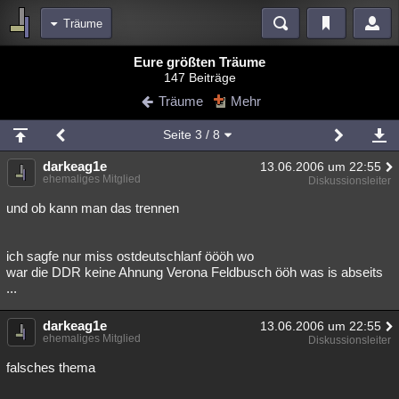
Träume
Bereiche
Eure größten Träume
147 Beiträge
Echtzeit
Diskussionen
Blogs
Videos
Statistiken
Träume
Mehr
Chat
Wiki
Neuigkeiten
2
Seite
3
/ 8
meine Rubriken
darkeag1e
13.06.2006 um 22:55
Menschen
Wissenschaft
Politik
Mystery
Kriminalfälle
ehemaliges Mitglied
Diskussionsleiter
Spiritualität
Verschwörungen
Technologie
Ufologie
und ob kann man das trennen
Natur
Umfragen
Unterhaltung
ich sagfe nur miss ostdeutschlanf öööh wo
weitere Rubriken
war die DDR keine Ahnung Verona Feldbusch ööh was is abseits
...
Philosophie
Träume
Orte
Esoterik
Literatur
darkeag1e
13.06.2006 um 22:55
Astronomie
Helpdesk
Gruppen
Gaming
Filme
ehemaliges Mitglied
Diskussionsleiter
Musik
Clash
Verbesserungen
Allmystery
English
falsches thema
Übersichten