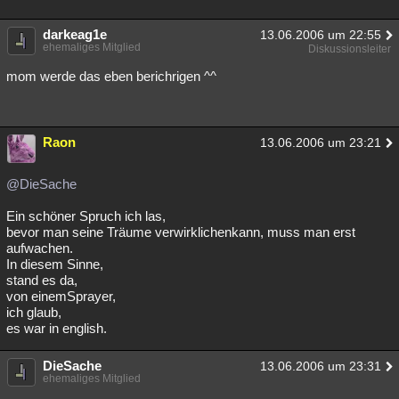
Besucht
Teilgenommen
Alle
Neue
Geschlossen
darkeag1e
13.06.2006 um 22:55
ehemaliges Mitglied
Diskussionsleiter
Lesenswert
Schlüsselwörter
mom werde das eben berichrigen ^^
Raon
13.06.2006 um 23:21
@DieSache
Ein schöner Spruch ich las,
bevor man seine Träume verwirklichenkann, muss man erst
aufwachen.
In diesem Sinne,
stand es da,
von einemSprayer,
ich glaub,
es war in english.
DieSache
13.06.2006 um 23:31
ehemaliges Mitglied