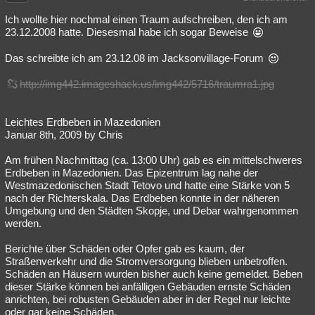
Besucht
Teilgenommen
Alle
Neue
Geschlossen
Ich wollte hier nochmal einen Traum aufschreiben, den ich am
23.12.2008 hatte. Diesesmal habe ich sogar Beweise
Lesenswert
Schlüsselwörter
Das schreibte ich am 23.12.08 im Jacksonvillage-Forum
http://img442.imageshack.us/img442/5716/traumra1.jpg
Leichtes Erdbeben in Mazedonien
Januar 8th, 2009 by Chris
Am frühen Nachmittag (ca. 13:00 Uhr) gab es ein mittelschweres
Erdbeben in Mazedonien. Das Epizentrum lag nahe der
Westmazedonischen Stadt Tetovo und hatte eine Stärke von 5
nach der Richterskala. Das Erdbeben konnte in der näheren
Umgebung und den Städten Skopje, und Debar wahrgenommen
werden.
Berichte über Schäden oder Opfer gab es kaum, der
Straßenverkehr und die Stromversorgung blieben unbetroffen.
Schäden an Häusern wurden bisher auch keine gemeldet. Beben
dieser Stärke können bei anfälligen Gebäuden ernste Schäden
anrichten, bei robusten Gebäuden aber in der Regel nur leichte
oder gar keine Schäden.