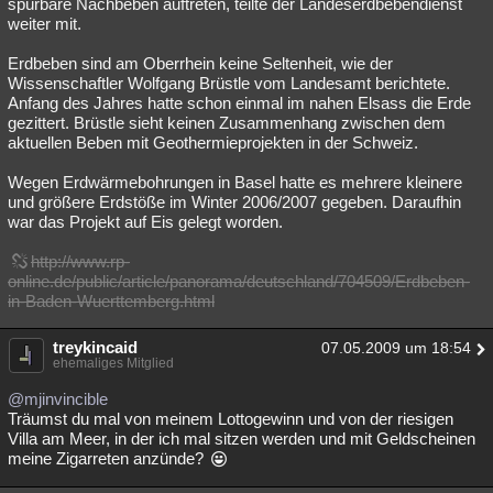
spürbare Nachbeben auftreten, teilte der Landeserdbebendienst
weiter mit.
Erdbeben sind am Oberrhein keine Seltenheit, wie der
Wissenschaftler Wolfgang Brüstle vom Landesamt berichtete.
Anfang des Jahres hatte schon einmal im nahen Elsass die Erde
gezittert. Brüstle sieht keinen Zusammenhang zwischen dem
aktuellen Beben mit Geothermieprojekten in der Schweiz.
Wegen Erdwärmebohrungen in Basel hatte es mehrere kleinere
und größere Erdstöße im Winter 2006/2007 gegeben. Daraufhin
war das Projekt auf Eis gelegt worden.
http://www.rp-
online.de/public/article/panorama/deutschland/704509/Erdbeben-
in-Baden-Wuerttemberg.html
treykincaid
07.05.2009 um 18:54
ehemaliges Mitglied
@mjinvincible
Träumst du mal von meinem Lottogewinn und von der riesigen
Villa am Meer, in der ich mal sitzen werden und mit Geldscheinen
meine Zigarreten anzünde?