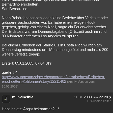
Bernardino erschüttert.
San Bernardino
Nach Behördenangaben lagen keine Berichte über Verletzte oder
grössere Sachschäden vor. Es habe einen heftigen Ruck
gegeben, gefolgt von einem Knall, sagte ein Feuerwehrsprecher.
Der Erdstoss war am Donnerstagabend (Ortszeit) auch im rund
90 Kilometer entfernten Los Angeles zu spüren.
Bei einem Erdbeben der Stärke 6,1 in Costa Rica wurden am
Donnerstag mindestens drei Menschen getötet und mehr als 200
weitere verletzt. (se/ap)
Erstellt: 09.01.2009, 07:04 Uhr
quelle:
http://www.tagesanzeiger.ch/panorama/vermischtes/Erdbeben-
erschuettert-Kalifornien/story/12211402
(Archiv-Version vom
16.01.2009)
mjinvincible
11.01.2009 um 22:28
Diskussionsleiter
Habt ihr jetzt Angst bekommen? :-/