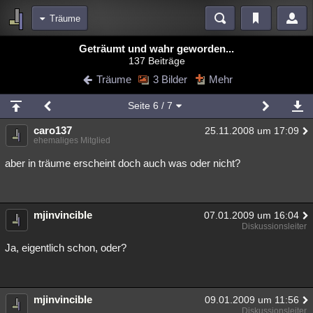
Träume
Bereiche
Geträumt und wahr geworden...
137 Beiträge
Echtzeit
Diskussionen
Blogs
Videos
Statistiken
Träume
3 Bilder
Mehr
Chat
Wiki
Neuigkeiten
3
Seite
6
/ 7
meine Rubriken
caro137
25.11.2008 um 17:09
Menschen
Wissenschaft
Politik
Mystery
Kriminalfälle
ehemaliges Mitglied
Spiritualität
Verschwörungen
Technologie
Ufologie
aber in träume erscheint doch auch was oder nicht?
Natur
Umfragen
Unterhaltung
weitere Rubriken
mjinvincible
07.01.2009 um 16:04
Diskussionsleiter
Philosophie
Träume
Orte
Esoterik
Literatur
Ja, eigentlich schon, oder?
Astronomie
Helpdesk
Gruppen
Gaming
Filme
Musik
Clash
Verbesserungen
Allmystery
English
mjinvincible
09.01.2009 um 11:56
Übersichten
Diskussionsleiter