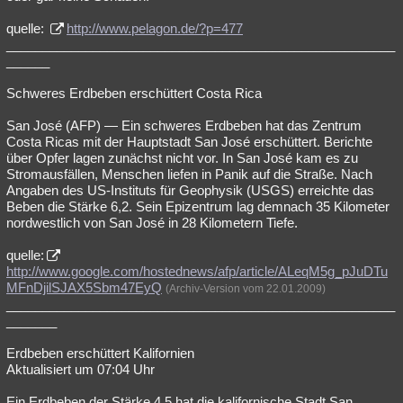
quelle:
http://www.pelagon.de/?p=477
______________________________________________________
______
Schweres Erdbeben erschüttert Costa Rica
San José (AFP) — Ein schweres Erdbeben hat das Zentrum
Costa Ricas mit der Hauptstadt San José erschüttert. Berichte
über Opfer lagen zunächst nicht vor. In San José kam es zu
Stromausfällen, Menschen liefen in Panik auf die Straße. Nach
Angaben des US-Instituts für Geophysik (USGS) erreichte das
Beben die Stärke 6,2. Sein Epizentrum lag demnach 35 Kilometer
nordwestlich von San José in 28 Kilometern Tiefe.
quelle:
http://www.google.com/hostednews/afp/article/ALeqM5g_pJuDTu
MFnDjilSJAX5Sbm47EyQ
(Archiv-Version vom 22.01.2009)
______________________________________________________
_______
Erdbeben erschüttert Kalifornien
Aktualisiert um 07:04 Uhr
Ein Erdbeben der Stärke 4,5 hat die kalifornische Stadt San