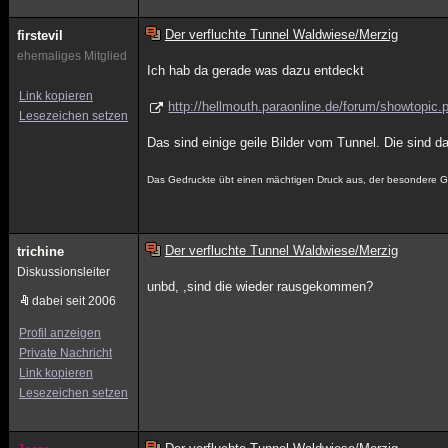
Der verfluchte Tunnel Waldwiese/Merzig
firstevil
ehemaliges Mitglied
Ich hab da gerade was dazu entdeckt
Link kopieren
http://hellmouth.paraonline.de/forum/showtopic
Lesezeichen setzen
Das sind einige geile Bilder vom Tunnel. Die sind 
Das Gedruckte übt einen mächtigen Druck aus, der besondere Gl
Der verfluchte Tunnel Waldwiese/Merzig
trichine
Diskussionsleiter
unbd, ,sind die wieder rausgekommen?
dabei seit 2006
Profil anzeigen
Private Nachricht
Link kopieren
Lesezeichen setzen