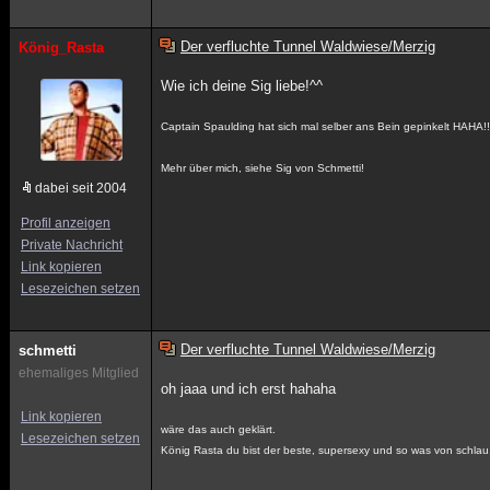
Der verfluchte Tunnel Waldwiese/Merzig
König_Rasta
Wie ich deine Sig liebe!^^
Captain Spaulding hat sich mal selber ans Bein gepinkelt HAHA!!
Mehr über mich, siehe Sig von Schmetti!
dabei seit 2004
Profil anzeigen
Private Nachricht
Link kopieren
Lesezeichen setzen
Der verfluchte Tunnel Waldwiese/Merzig
schmetti
ehemaliges Mitglied
oh jaaa und ich erst hahaha
Link kopieren
wäre das auch geklärt.
Lesezeichen setzen
König Rasta du bist der beste, supersexy und so was von schlau