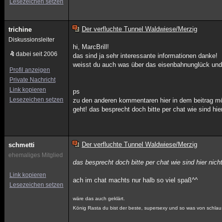
Lesezeichen setzen
Der verfluchte Tunnel Waldwiese/Merzig
trichine
Diskussionsleiter
hi, MarcBrill!
dabei seit 2006
das sind ja sehr interessante informationen danke!
weisst du auch was über das eisenbahnunglück u
Profil anzeigen
Private Nachricht
Link kopieren
ps
Lesezeichen setzen
zu den anderen kommentaren hier in dem beitrag möc
geht! das besprecht doch bitte per chat wie sind hie
Der verfluchte Tunnel Waldwiese/Merzig
schmetti
ehemaliges Mitglied
das besprecht doch bitte per chat wie sind hier nich
Link kopieren
ach im chat machts nur halb so viel spaß^^
Lesezeichen setzen
wäre das auch geklärt.
König Rasta du bist der beste, supersexy und so was von schlau