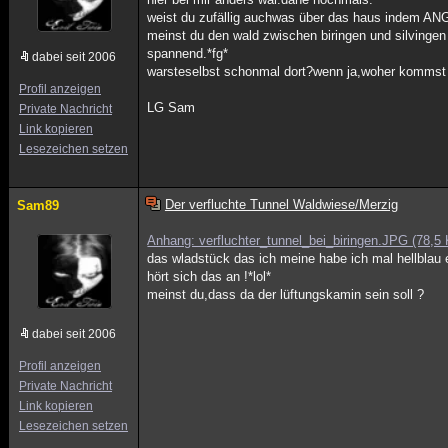
weist du zufällig auchwas über das haus indem AN
meinst du den wald zwischen biringen und silvingen
spannend.*fg*
dabei seit 2006
warsteselbst schonmal dort?wenn ja,woher kommst 
Profil anzeigen
LG Sam
Private Nachricht
Link kopieren
Lesezeichen setzen
Der verfluchte Tunnel Waldwiese/Merzig
Sam89
Anhang: verfluchter_tunnel_bei_biringen.JPG (78,5
das wladstück das ich meine habe ich mal hellblau 
hört sich das an !*lol*
meinst du,dass da der lüftungskamin sein soll ?
dabei seit 2006
Profil anzeigen
Private Nachricht
Link kopieren
Lesezeichen setzen