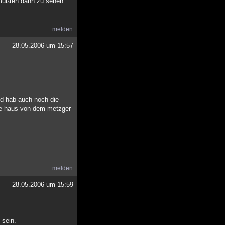
 müßten dann zu sehen
melden
28.05.2006 um 15:57
nd hab auch noch die
he haus von dem metzger
melden
28.05.2006 um 15:59
 sein.