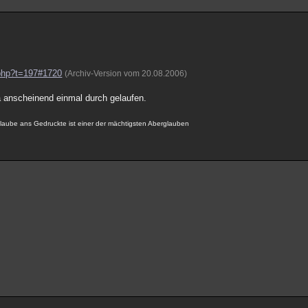
.php?t=197#1720
(Archiv-Version vom 20.08.2006)
da anscheinend einmal durch gelaufen.
aube ans Gedruckte ist einer der mächtigsten Aberglauben