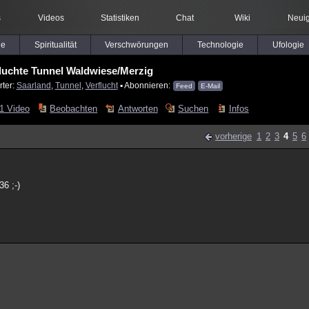
s
Videos
Statistiken
Chat
Wiki
Neuig
le
Spiritualität
Verschwörungen
Technologie
Ufologie
fluchte Tunnel Waldwiese/Merzig
rter:
Saarland
,
Tunnel
,
Verflucht
▪ Abonnieren:
Feed
E-Mail
1 Video
Beobachten
Antworten
Suchen
Infos
vorherige
1
2
3
4
5
6
6 ;-)