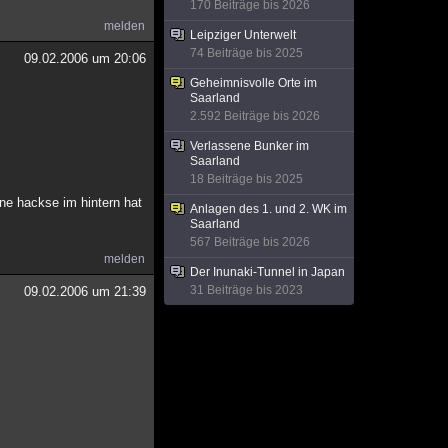
170 Beiträge bis 2026
melden
Leipziger Unterwelt
74 Beiträge bis 2025
09.02.2006 um 20:06
Geheimnisvolle Orte im
Saarland
2.592 Beiträge bis 2026
Verlassene Bunker im
Saarland
18 Beiträge bis 2025
ine hackse im hintern hat
Anlagen des 1. und 2. WK im
Saarland
567 Beiträge bis 2026
melden
Der Inunaki-Tunnel in Japan
31 Beiträge bis 2023
09.02.2006 um 21:39