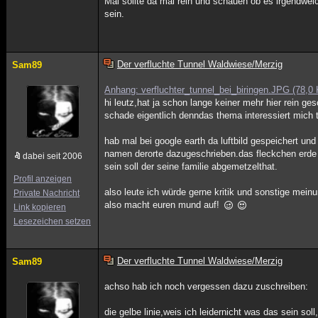
Mal sollte da mal rein und schauen ob es irgendwe
sein.
Der verfluchte Tunnel Waldwiese/Merzig
Sam89
Anhang: verfluchter_tunnel_bei_biringen.JPG (78,0
hi leutz,hat ja schon lange keiner mehr hier rein ge
schade eigentlich denndas thema interessiert mich 
hab mal bei google earth da luftbild gespeichert 
namen derorte dazugeschrieben.das fleckchen erde
dabei seit 2006
sein soll der seine familie abgemetzelthat.
Profil anzeigen
also leute ich würde gerne kritik und sonstige mei
Private Nachricht
also macht euren mund auf!
Link kopieren
Lesezeichen setzen
Der verfluchte Tunnel Waldwiese/Merzig
Sam89
achso hab ich noch vergessen dazu zuschreiben:
die gelbe linie,weis ich leidernicht was das sein s