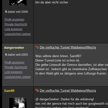
bin da aber nicht sicher.
dabei seit 2006
Profil anzeigen
Private Nachricht
Link kopieren
Lesezeichen setzen
Der verfluchte Tunnel Waldwiese/Merzig
dangerseeker
dabei seit 2005
Was willste denn hören, Sam89?
Deine Tunnel-Linie ist schon ok.
Profil anzeigen
Die gelbe Liniesoll die Grenze darstellen, ist aber 
Private Nachricht
Gebiet ist. Jedoch gibt es innenkeine Zollhäuschen
Link kopieren
In dem Wald gibt es übrigens eine Lüftungs-Kamin, 
Lesezeichen setzen
Der verfluchte Tunnel Waldwiese/Merzig
Sam89
@ dangerSeeker: Danke für die erklärung!
das mit der grenze hat mich auch bei googleearth sc
hier bei mir anders war.dane nochmals.