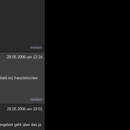
melden
29.05.2006 um 12:24
Wald ist) französisches
melden
29.05.2006 um 19:01
ergebiet geht aber das ja