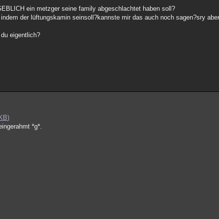
GEBLICH ein metzger seine family abgeschlachtet haben soll?
 indem der lüftungskamin seinsoll?kannste mir das auch noch sagen?sry aber
du eigentlich?
 KB)
eingerahmt *g*.