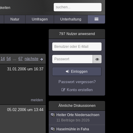
keiten
Natur
Umfragen
Unterhaltung
7
9
7
Nutzer anwesend
14
54
...
67
nächste
31.01.2006 um 16:37
Einloggen
Passwort vergessen?
Konto erstellen
melden
Ähnliche Diskussionen
05.02.2006 um 13:44
Heiter Orte Niedersachsen
11 Beiträge bis 2026
Haselmühle in Faha