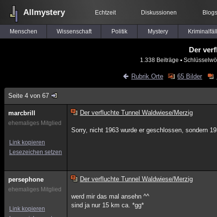
Allmystery
Echtzeit
Diskussionen
Blog
Menschen
Wissenschaft
Politik
Mystery
Kriminalfäl
Der ver
1.338 Beiträge
▪ Schlüsselwö
Rubrik Orte
65 Bilder
Seite 4 von 67
Der verfluchte Tunnel Waldwiese/Merzig
marcbrill
ehemaliges Mitglied
Sorry, nicht 1963 wurde er geschlossen, sondern 193
Link kopieren
Lesezeichen setzen
Der verfluchte Tunnel Waldwiese/Merzig
persephone
ehemaliges Mitglied
werd mir das mal ansehn ^^
sind ja nur 15 km ca. *gg*
Link kopieren