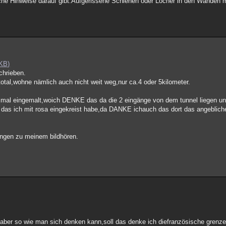
lche Hinweise darauf gibt.Aufgerissene Schienen oder Löcher in den Wänden
 KB)
schrieben.
total,wohne nämlich auch nicht weit weg,nur ca.4 oder 5kilometer.
und mal eingemalt,woich DENKE das da die 2 eingänge von dem tunnel liegen u
 das ich mit rosa eingekreist habe,da DANKE ichauch das dort das angeblic
nungen zu meinem bildhören.
oll,aber so wie man sich denken kann,soll das denke ich diefranzösische grenze