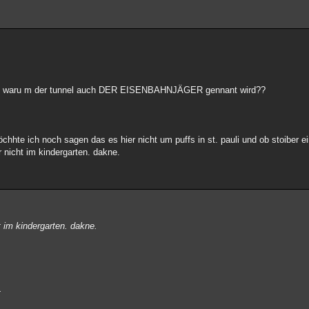
nd waru m der tunnel auch DER EISENBAHNJÄGER gennant wird??
hhte ich noch sagen das es hier nicht um puffs in st. pauli und ob stoiber e
r nicht im kindergarten. dakne.
t im kindergarten. dakne.
.