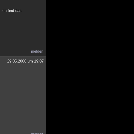
 ich find das
melden
29.05.2006 um 19:07