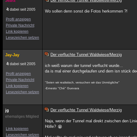
Der verfluchte Tunnel Waldwiese/Merzig
Jeara
dabei seit 2005
Wo sollen denn sonst die Fotos herkommen ?!
Profil anzeigen
Private Nachricht
Link kopieren
Lesezeichen setzen
Der verfluchte Tunnel Waldwiese/Merzig
Jay-Jay
dabei seit 2005
ich weiß warum der tunnel verflucht wurde...
da is mal einer durchgelaufen und dem isn stück dec
Profil anzeigen
Private Nachricht
"Seien wir realistisch, versuchen wir das Unmögliche"
Link kopieren
-Ernesto "Chè" Guevara
Lesezeichen setzen
Der verfluchte Tunnel Waldwiese/Merzig
jg
ehemaliges Mitglied
Naja, wenn der Tunnel mal direkt zwischen den Linie
Hölle?
Link kopieren
Lesezeichen setzen