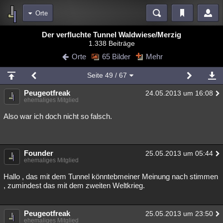
Orte
Bereiche
Der verfluchte Tunnel Waldwiese/Merzig
1.338 Beiträge
Echtzeit
Diskussionen
Blogs
Videos
Statistiken
Orte
65 Bilder
Mehr
Chat
Wiki
Neuigkeiten
Seite
49
/ 67
meine Rubriken
Peugeotfreak
24.05.2013 um 16:08
Menschen
Wissenschaft
Politik
Mystery
Kriminalfälle
ehemaliges Mitglied
Spiritualität
Verschwörungen
Technologie
Ufologie
Also war ich doch nicht so falsch.
Natur
Umfragen
Unterhaltung
weitere Rubriken
Founder
25.05.2013 um 05:44
ehemaliges Mitglied
Philosophie
Träume
Orte
Esoterik
Literatur
Hallo , das mit dem Tunnel könntebmeiner Meinung nach stimmen
Astronomie
Helpdesk
Gruppen
Gaming
Filme
, zumindest das mit dem zweiten Weltkrieg.
Musik
Clash
Verbesserungen
Allmystery
English
Peugeotfreak
25.05.2013 um 23:50
Übersichten
ehemaliges Mitglied