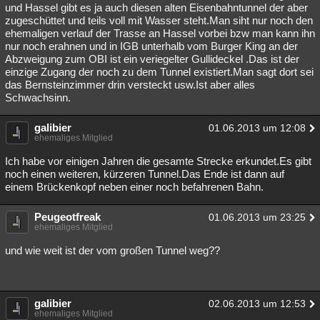
und Hassel gibt es ja auch diesen alten Eisenbahntunnel der aber
zugeschüttet und teils voll mit Wasser steht.Man siht nur noch den
ehemaligen verlauf der Trasse an Hassel vorbei bzw man kann ihn
nur noch erahnen und in IGB unterhalb vom Burger King an der
Abzweigung zum OBI ist ein veriegelter Gullideckel .Das ist der
einzige Zugang der noch zu dem Tunnel existiert.Man sagt dort sei
das Bernsteinzimmer drin versteckt usw.Ist aber alles
Schwachsinn.
galibier
01.06.2013 um 12:08
ehemaliges Mitglied
Ich habe vor einigen Jahren die gesamte Strecke erkundet.Es gibt
noch einen weiteren, kürzeren Tunnel.Das Ende ist dann auf
einem Brückenkopf neben einer noch befahrenen Bahn.
Peugeotfreak
01.06.2013 um 23:25
ehemaliges Mitglied
und wie weit ist der vom großen Tunnel weg??
galibier
02.06.2013 um 12:53
ehemaliges Mitglied