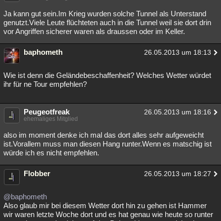
Besucht
Teilgenommen
Alle
Neue
Geschlossen
Ja kann gut sein.Im Krieg wurden solche Tunnel als Unterstand
genutzt.Viele Leute flüchteten auch in die Tunnel weil sie dort drin
Lesenswert
Schlüsselwörter
vor Angriffen sicherer waren als draussen oder im Keller.
baphometh
26.05.2013 um 18:13
Wie ist denn die Geländebeschaffenheit? Welches Wetter würdet
ihr für ne Tour empfehlen?
Peugeotfreak
26.05.2013 um 18:16
ehemaliges Mitglied
also im moment denke ich mal das dort alles sehr aufgeweicht
ist.Vorallem muss man diesen Hang runter.Wenn es matschig ist
würde ich es nicht empfehlen.
Flobber
26.05.2013 um 18:27
@baphometh
Also glaub mir bei diesem Wetter dort hin zu gehen ist Hammer
wir waren letzte Woche dort und es hat genau wie heute so runter