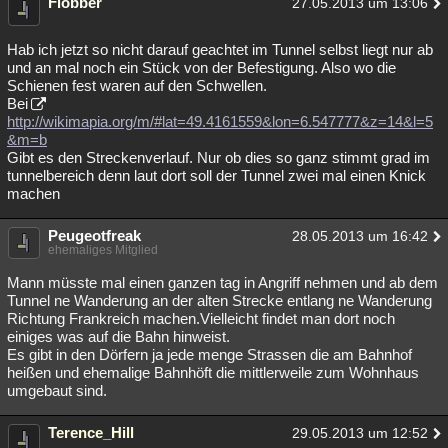
Flobber
27.05.2013 um 13:06
Hab ich jetzt so nicht darauf geachtet im Tunnel selbst liegt nur ab
und an mal noch ein Stück von der Befestigung. Also wo die
Schienen fest waren auf den Schwellen.
Bei
http://wikimapia.org/m/#lat=49.4161559&lon=6.547777&z=14&l=5
&m=b
Gibt es den Streckenverlauf. Nur ob dies so ganz stimmt grad im
tunnelbereich denn laut dort soll der Tunnel zwei mal einen Knick
machen
Peugeotfreak
28.05.2013 um 16:42
ehemaliges Mitglied
Mann müsste mal einen ganzen tag in Angriff nehmen und ab dem
Tunnel ne Wanderung an der alten Strecke entlang ne Wanderung
Richtung Frankreich machen.Vielleicht findet man dort noch
einiges was auf die Bahn hinweist.
Es gibt in den Dörfern ja jede menge Strassen die am Bahnhof
heißen und ehemalige Bahnhöft die mittlerweile zum Wohnhaus
umgebaut sind.
Terence_Hill
29.05.2013 um 12:52