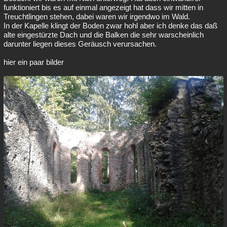
funktioniert bis es auf einmal angezeigt hat dass wir mitten in
Besucht
Teilgenommen
Alle
Neue
Geschlossen
Treuchtlingen stehen, dabei waren wir irgendwo im Wald.
In der Kapelle klingt der Boden zwar hohl aber ich denke das daß
Lesenswert
Schlüsselwörter
alte eingestürzte Dach und die Balken die sehr warscheinlich
darunter liegen dieses Geräusch verursachen.
hier ein paar bilder