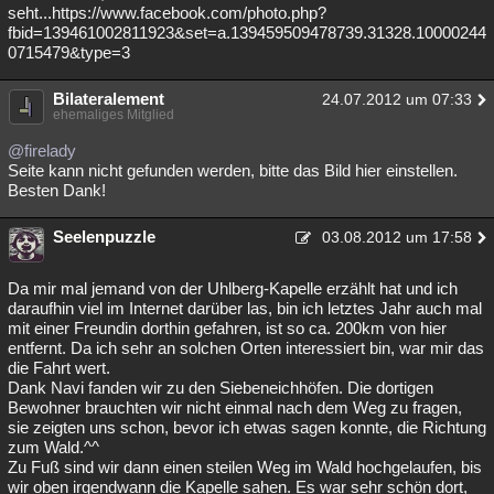
seht...https://www.facebook.com/photo.php?
fbid=139461002811923&set=a.139459509478739.31328.10000244
0715479&type=3
Bilateralement
24.07.2012 um 07:33
ehemaliges Mitglied
@firelady
Seite kann nicht gefunden werden, bitte das Bild hier einstellen.
Besten Dank!
Seelenpuzzle
03.08.2012 um 17:58
Da mir mal jemand von der Uhlberg-Kapelle erzählt hat und ich
daraufhin viel im Internet darüber las, bin ich letztes Jahr auch mal
mit einer Freundin dorthin gefahren, ist so ca. 200km von hier
entfernt. Da ich sehr an solchen Orten interessiert bin, war mir das
die Fahrt wert.
Dank Navi fanden wir zu den Siebeneichhöfen. Die dortigen
Bewohner brauchten wir nicht einmal nach dem Weg zu fragen,
sie zeigten uns schon, bevor ich etwas sagen konnte, die Richtung
zum Wald.^^
Zu Fuß sind wir dann einen steilen Weg im Wald hochgelaufen, bis
wir oben irgendwann die Kapelle sahen. Es war sehr schön dort,