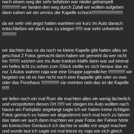
nach einem weg der sehr befahren war nieder getrampelt
!!!!!!!!!!!!!!! wir fanden den weg durch Zufall wir wollten aufgeben
dann sahen wir ein umriss der Kapelle schock!!!!!!!!!!!!!!!!!!!!!!!!!!
da wir sehr viel angst hatten warteten wir kurz im Auto danach
entschließen wir doch aus zu steigen !!!!!! war sehr unheimlich
!!!!!!!!!!!!
wir dachten das es da noch ne kleine Kapelle gibt hatten alles an
geschaut 2 Fotos gemacht dann haben wir gemeint da wer nicht
los !!!!!!!!! setzten uns ins Auto tranken klaffe dann war auf einmal
ein helles licht zu sehen zum Glück stellte es sich heraus das es
nur 3 Autos wahren naja war eine Gruppe jugendlicher !!!!!!!!!!!!!! wir
fargeten sie ob es hier nicht noch eine Kappelle gibt oder so was
oder das Forsthaus !!!!!!!!!!!!!!! sie meinten nein das ist die Kapelle
!!!!!!
wir liefen noch ein mal Rum die machten alles ein wenig lächerlich
und verspotteten diesen Ort !!!!!! wir stiegen ins Auto wollten nach
hause am Parkplatz angelangt sagte ich wir haben keine richtigen
Fotos gemach so haben wir abgestimmt noch mal hoch zu fahren
das taten wir auch dann machten wir paar Fotos der Fahrer hörte
ein komisches Geräusch ich dachte er wollte mir angst machen
und wurde laut ich sagte sei mal leisse ey naja wie sich gleich