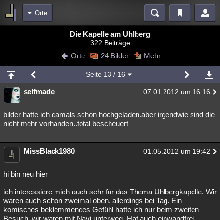
Orte
Bereiche
Die Kapelle am Uhlberg
322 Beiträge
Echtzeit
Diskussionen
Blogs
Videos
Statistiken
Orte
24 Bilder
Mehr
Chat
Wiki
Neuigkeiten
3
Seite
13
/ 16
meine Rubriken
selfmade
07.01.2012 um 16:16
Menschen
Wissenschaft
Politik
Mystery
Kriminalfälle
Spiritualität
Verschwörungen
Technologie
Ufologie
bilder hatte ich damals schon hochgeladen.aber irgendwie sind die
nicht mehr vorhanden..total bescheuert
Natur
Umfragen
Unterhaltung
weitere Rubriken
MissBlack1980
01.05.2012 um 19:42
Philosophie
Träume
Orte
Esoterik
Literatur
hi bin neu hier
Astronomie
Helpdesk
Gruppen
Gaming
Filme
ich interessiere mich auch sehr für das Thema Uhlbergkapelle. Wir
waren auch schon zweimal oben, allerdings bei Tag. Ein
Musik
Clash
Verbesserungen
Allmystery
English
komisches beklemmendes Gefühl hatte ich nur beim zweiten
Übersichten
Besuch. wir waren mit Navi unterweg. Hat auch einwandfrei