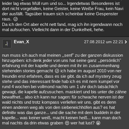
leider lag etwas Müll rum und so... Irgendetwas Besonderes ist
dort nicht vorgefallen, keine Geister, keine Weiße Frau, kein Navi
der ausfällt. Tagsüber trauen sich scheinbar keine Gespenster
raus.
Da ich den Ort aber echt nett fand, mag ich ihn irgendwann noch
mal aufsuchen. Vielleicht dann in der Dunkelheit, hehe.
Evan_X
27.08.2012 um 22:21
nun muss ich auch mal meinen ,,senf" zu der ganzen diskussion
hinzugeben: ich denk jeder von uns hat seine ganz ,,persönlich"
erfahrung mit der kapelle und denen mit ihr im zusammenhang
stehenden stories gemacht
ich habe im august 2010 von ner
freundin erst erfahren, dass es sie gibt. da ich auf mystery zeug
stehe und das interessant finde hab ich es mit nem kumpel vor
rund 4 wochen bei vollmond nachts um 1 uhr doch tatsächlich
gewagt, die kapelle aufzusuchen. maskiert und bis unter die zähne
bewaffnet... also ich kann nur sagen: für schwache nerven ist der
wald nichts und trotz kompass verliefen wir uns. gibt es denn
einen anderen weg als von den siebeneichhöfen aus? es hat
definitiv was das ganze... und die sache mit dem buddeln in der
kapelle... was keiner weiß, macht keinen heiß... kann man doch
mal nachts da drin etwas graben
wer hat lust?