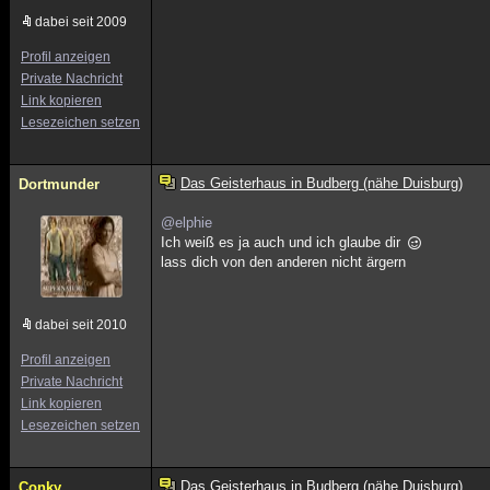
dabei seit 2009
Profil anzeigen
Private Nachricht
Link kopieren
Lesezeichen setzen
Das Geisterhaus in Budberg (nähe Duisburg)
Dortmunder
@elphie
Ich weiß es ja auch und ich glaube dir
lass dich von den anderen nicht ärgern
dabei seit 2010
Profil anzeigen
Private Nachricht
Link kopieren
Lesezeichen setzen
Das Geisterhaus in Budberg (nähe Duisburg)
Conky