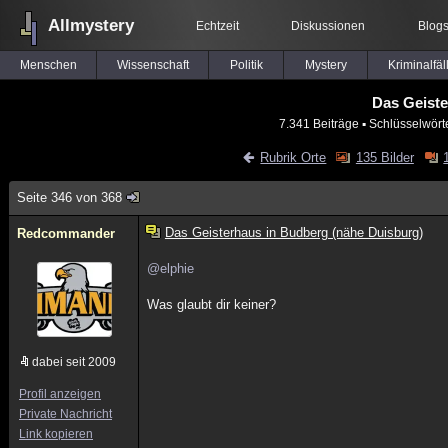
Allmystery
Echtzeit
Diskussionen
Blog
Menschen
Wissenschaft
Politik
Mystery
Kriminalfäl
Das Geiste
7.341 Beiträge
▪ Schlüsselwört
Rubrik Orte
135 Bilder
Seite 346 von 368
Das Geisterhaus in Budberg (nähe Duisburg)
Redcommander
@elphie
Was glaubt dir keiner?
dabei seit 2009
Profil anzeigen
Private Nachricht
Link kopieren