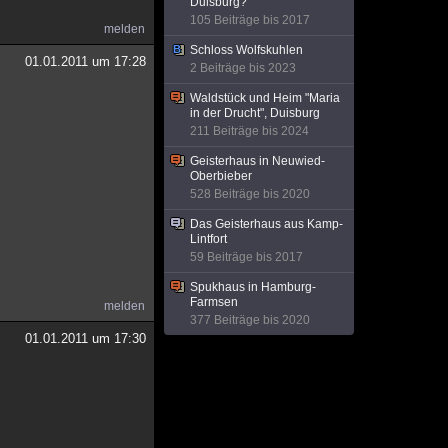
Duisburg?
105 Beiträge bis 2017
melden
Schloss Wolfskuhlen
01.01.2011 um 17:28
2 Beiträge bis 2023
Waldstück und Heim "Maria
in der Drucht", Duisburg
211 Beiträge bis 2024
Geisterhaus in Neuwied-
Oberbieber
528 Beiträge bis 2020
Das Geisterhaus aus Kamp-
Lintfort
59 Beiträge bis 2017
Spukhaus in Hamburg-
Farmsen
melden
377 Beiträge bis 2020
01.01.2011 um 17:30