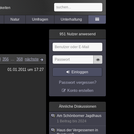
keiten
Natur
Umfragen
Unterhaltung
9
5
1
Nutzer anwesend
8
356
...
368
nächste
01.01.2011 um 17:27
Einloggen
Passwort vergessen?
Konto erstellen
Ähnliche Diskussionen
Am Schönborner Jagdhaus
1 Beitrag bis 2024
Haus der Vergessenen in