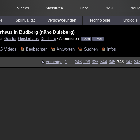
s
Videos
Statistiken
Chat
Wiki
Neuig
le
Spiritualität
Verschwörungen
Technologie
Ufologie
rhaus in Budberg (nähe Duisburg)
er:
Geister
,
Geisterhaus
,
Duisburg
▪ Abonnieren:
Feed
E-Mail
15 Videos
Beobachten
Antworten
Suchen
Infos
vorherige
1
...
246
296
336
344
345
346
347
34