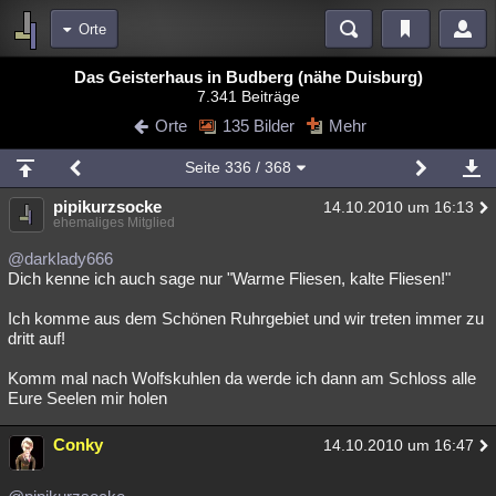
Orte
Bereiche
Das Geisterhaus in Budberg (nähe Duisburg)
7.341 Beiträge
Echtzeit
Diskussionen
Blogs
Videos
Statistiken
Orte
135 Bilder
Mehr
Chat
Wiki
Neuigkeiten
Seite
336
/ 368
meine Rubriken
pipikurzsocke
14.10.2010 um 16:13
Menschen
Wissenschaft
Politik
Mystery
Kriminalfälle
ehemaliges Mitglied
Spiritualität
Verschwörungen
Technologie
Ufologie
@darklady666
Dich kenne ich auch sage nur "Warme Fliesen, kalte Fliesen!"
Natur
Umfragen
Unterhaltung
Ich komme aus dem Schönen Ruhrgebiet und wir treten immer zu
weitere Rubriken
dritt auf!
Philosophie
Träume
Orte
Esoterik
Literatur
Komm mal nach Wolfskuhlen da werde ich dann am Schloss alle
Eure Seelen mir holen
Astronomie
Helpdesk
Gruppen
Gaming
Filme
Conky
14.10.2010 um 16:47
Musik
Clash
Verbesserungen
Allmystery
English
Übersichten