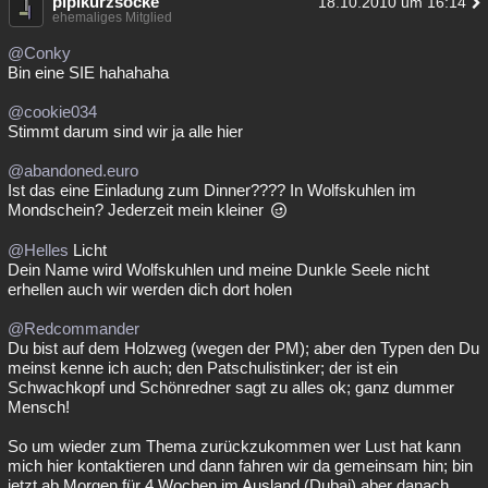
pipikurzsocke
18.10.2010 um 16:14
ehemaliges Mitglied
@Conky
Bin eine SIE hahahaha
@cookie034
Stimmt darum sind wir ja alle hier
@abandoned.euro
Ist das eine Einladung zum Dinner???? In Wolfskuhlen im
Mondschein? Jederzeit mein kleiner
@Helles
Licht
Dein Name wird Wolfskuhlen und meine Dunkle Seele nicht
erhellen auch wir werden dich dort holen
@Redcommander
Du bist auf dem Holzweg (wegen der PM); aber den Typen den Du
meinst kenne ich auch; den Patschulistinker; der ist ein
Schwachkopf und Schönredner sagt zu alles ok; ganz dummer
Mensch!
So um wieder zum Thema zurückzukommen wer Lust hat kann
mich hier kontaktieren und dann fahren wir da gemeinsam hin; bin
jetzt ab Morgen für 4 Wochen im Ausland (Dubai) aber danach