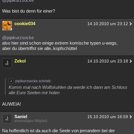
@pipikurzsocke
Besucht
Teilgenommen
Alle
Neue
Geschlossen
Was bist du denn für einer?
Lesenswert
Schlüsselwörter
cookie034
14.10.2010 um 23:12
@pipikurzsocke
also hier sind schon einige extrem komische typen u-wegs,
aber du übertriffst sie alle..kopfschüttel
Zekol
14.10.2010 um 23:18
pipikurzsocke schrieb:
Komm mal nach Wolfskuhlen da werde ich dann am Schloss
alle Eure Seelen mir holen
AUWEIA!
Saniel
15.10.2010 um 16:59
ehemaliges Mitglied
Na hoffentlich ist da auch die Seele von jemandem bei der