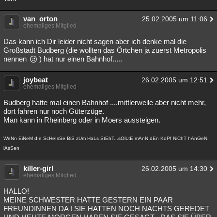
Besucht
Teilgenommen
Alle
Neue
Geschlossen
van_orton
25.02.2005 um 11:06
ehemaliges Mitglied
Lesenswert
Schlüsselwörter
Das kann ich Dir leider nicht sagen aber ich denke mal die
Großstadt Budberg (die wollten das Örtchen ja zuerst Metropolis
nennen
) hat nur einen Bahnhof.....
joybeat
26.02.2005 um 12:51
ehemaliges Mitglied
Budberg hatte mal einen Bahnhof ....mittlerweile aber nicht mehr,
dort fahren nur noch Güterzüge.
Man kann in Rheinberg oder in Moers aussteigen.
WeNn EiNeM dIe ScHeIsSe BiS zUm HaLs StEhT...sOlLtE mAnN dEn KoPf NiChT hÄnGeN
lAsSen
killer-girl
26.02.2005 um 14:30
ehemaliges Mitglied
HALLO!
MEINE SCHWESTER HATTE GESTERN EIN PAAR
FREUNDINNEN DA ! SIE HATTEN NOCH NACHTS GEREDET