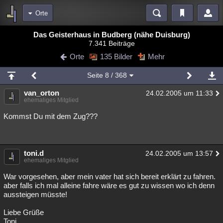
Orte
Bereiche
Das Geisterhaus in Budberg (nähe Duisburg)
7.341 Beiträge
Echtzeit
Diskussionen
Blogs
Videos
Statistiken
Orte
135 Bilder
Mehr
Chat
Wiki
Neuigkeiten
Seite
8
/ 368
meine Rubriken
van_orton
24.02.2005 um 11:33
Menschen
Wissenschaft
Politik
Mystery
Kriminalfälle
ehemaliges Mitglied
Spiritualität
Verschwörungen
Technologie
Ufologie
Kommst Du mit dem Zug???
Natur
Umfragen
Unterhaltung
weitere Rubriken
toni.d
24.02.2005 um 13:57
ehemaliges Mitglied
Philosophie
Träume
Orte
Esoterik
Literatur
War vorgesehen, aber mein vater hat sich bereit erklärt zu fahren.
Astronomie
Helpdesk
Gruppen
Gaming
Filme
aber falls ich mal alleine fahre wäre es gut zu wissen wo ich denn
aussteigen müsste!
Musik
Clash
Verbesserungen
Allmystery
English
Liebe Grüße
Übersichten
Toni