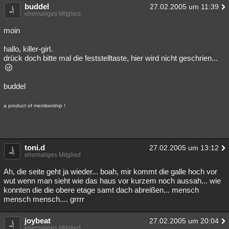
buddel
27.02.2005 um 11:39
ehemaliges Mitglied
moin
hallo, killer-girl.
drück doch bitte mal die feststelltaste, hier wird nicht geschrien...
buddel
a product of membership !
toni.d
27.02.2005 um 13:12
ehemaliges Mitglied
Ah, die seite geht ja wieder... boah, mir kommt die galle hoch vor
wut wenn man sieht wie das haus vor kurzem noch aussah... wie
konnten die die obere etage samt dach abreißen... mensch
mensch mensch.... grrrr
joybeat
27.02.2005 um 20:04
ehemaliges Mitglied