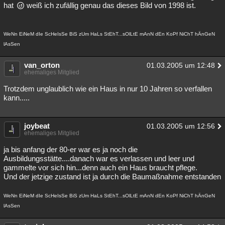
hat
weiß ich zufällig genau das dieses Bild von 1998 ist.
WeNn EiNeM dIe ScHeIsSe BiS zUm HaLs StEhT...sOlLtE mAnN dEn KoPf NiChT hÄnGeN
lAsSen
van_orton
01.03.2005 um 12:48
ehemaliges Mitglied
Trotzdem unglaublich wie ein Haus in nur 10 Jahren so verfallen
kann.....
joybeat
01.03.2005 um 12:56
ehemaliges Mitglied
ja bis anfang der 80-er war es ja noch die
Ausbildungsstätte....danach war es verlassen und leer und
gammelte vor sich hin...denn auch ein Haus braucht pflege.
Und der jetzige zustand ist ja durch die Baumaßnahme entstanden
WeNn EiNeM dIe ScHeIsSe BiS zUm HaLs StEhT...sOlLtE mAnN dEn KoPf NiChT hÄnGeN
lAsSen