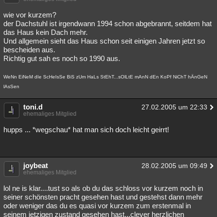
wie vor kurzem?
der Dachstuhl ist irgendwann 1994 schon abgebrannt, seitdem hat
das Haus kein Dach mehr.
Und allgemein sieht das Haus schon seit einigen Jahren jetzt so
bescheiden aus.
Richtig gut sah es noch so 1990 aus.
WeNn EiNeM dIe ScHeIsSe BiS zUm HaLs StEhT...sOlLtE mAnN dEn KoPf NiChT hÄnGeN
lAsSen
toni.d
27.02.2005 um 22:33
ehemaliges Mitglied
hupps ... *wegschau* hat man sich doch leicht geirrt!
joybeat
28.02.2005 um 09:49
ehemaliges Mitglied
lol ne is klar....tust so als ob du das schloss vor kurzem noch in
seiner schönsten pracht gesehen hast und gestehst dann mehr
oder weniger das du es quasi vor kurzem zum erstenmal in
seinem jetzigen zustand gesehen hast...clever herzlichen