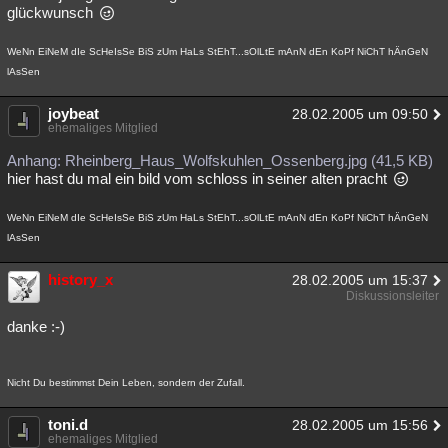
glückwunsch
WeNn EiNeM dIe ScHeIsSe BiS zUm HaLs StEhT...sOlLtE mAnN dEn KoPf NiChT hÄnGeN
lAsSen
joybeat
28.02.2005 um 09:50
ehemaliges Mitglied
Anhang: Rheinberg_Haus_Wolfskuhlen_Ossenberg.jpg (41,5 KB)
hier hast du mal ein bild vom schloss in seiner alten pracht
WeNn EiNeM dIe ScHeIsSe BiS zUm HaLs StEhT...sOlLtE mAnN dEn KoPf NiChT hÄnGeN
lAsSen
history_x
28.02.2005 um 15:37
Diskussionsleiter
danke :-)
Nicht Du bestimmst Dein Leben, sondern der Zufall.
toni.d
28.02.2005 um 15:56
ehemaliges Mitglied