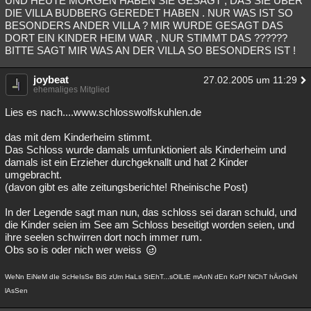
UND HEUTE MORGEN HABEN SIE GESAGT , DAS SIE ÜBER
DIE VILLA BUDBERG GEREDET HABEN . NUR WAS IST SO
BESONDERS ANDER VILLA ? MIR WURDE GESAGT DAS
DORT EIN KINDER HEIM WAR , NUR STIMMT DAS ??????
BITTE SAGT MIR WAS AN DER VILLA SO BESONDERS IST !
joybeat
27.02.2005 um 11:29
ehemaliges Mitglied
Lies es nach....www.schlosswolfskuhlen.de
das mit dem Kinderheim stimmt.
Das Schloss wurde damals umfunktioniert als Kinderheim und
damals ist ein Erzieher durchgeknallt und hat 2 Kinder
umgebracht.
(davon gibt es alte zeitungsberichte! Rheinische Post)
In der Legende sagt man nun, das schloss sei daran schuld, und
die Kinder seien im See am Schloss beseitigt worden seien, und
ihre seelen schwirren dort noch immer rum.
Obs so is oder nich wer weiss
WeNn EiNeM dIe ScHeIsSe BiS zUm HaLs StEhT...sOlLtE mAnN dEn KoPf NiChT hÄnGeN
lAsSen