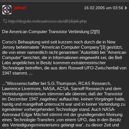
jafrael
16.02.2005 um 03:56
http://degufo.netteadresse.de/df/16/p6.php
Die American Computer Transistor Verbindung [2][5]
Corso's Behauptung wird seit kurzem noch durch die in New
Jersey beheimatete "American Computer Company"[3] gestützt,
die von einer namentlich nicht genannten "Autoritätö bei "American
Computer" berichtet, die in Informationen eingeweiht sei, die Bell
Labs angebliches in Besitz kommen extraterrestrischer
Technologie betreffen, die aus dem Roswell UFO-Zwischenfall von
1947 stammt. ...
..."Wisssenschaftler bei S.G.Thompson, RCAS Research,
Lawrence Livermore, NASA, ACSA, Sarnoff Research und dem
Verteidungsministerium stimmen alle überein, daß der Transistor
im Dezember 1947 ‚nagelneu' auftauchte, keinen Vorgänger hatte,
hastig und mangelhaft untersucht war und in keiner Verbindung zu
irgendeiner vorhergehenden Technologie stand. Auch NASA-
Astronaut Edgar Mitchell stimmt mit der grundlegenden Meinung
eines Technologie-Transfers ‚von einem UFO, das in den Besitz
des Verteidigungsministeriums gelangt war', zu dieser Zeit und