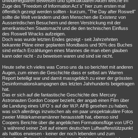
unwiderlegbaren Beweisen und spektakulären Akten welche im
Zuge des "Freedom of Information Act´s" hier zum ersten mal
Besucht
Teilgenommen
Alle
Neue
Geschlossen
öffentlich gezeigt werden sollten - kurzum, "The Day after Roswell"
sollte die Welt verändern und den Menschen die Existenz von
Lesenswert
Schlüsselwörter
Ausserirdischen Besuchern und deren Verstrickung mit der
amerikanischen Staatsmacht und die den technischen Einfluss
des Roswell Wracks aufzeigen.
Doch was wurde letzten Endes gezeigt - seit Jahrzehnten
bekannte Pläne einer geplanten Mondbasis und 90% des Buches
sind einfach Erzählungen eines Mannes die man eben glauben
kann oder nicht - zu beweisen waren und sind sie nicht.
Heute sehe ich vieles was Corso uns da so berichtet mit anderen
Augen, zum einen die Geschichte dass er selbst am Warren
Report beteiligt war und damit massgeblich zu einer der grössten
Desinformationskampagnen des letzten Jahrhunderts beigetragen
hat.
Das er sich auf die fantastische Geschichte des Mercury
Astronauten Gordon Cooper bezieht, der angab einen Film über
die Landung eines UFO´s auf der W.P. AFB gesehen zu haben,
was sich allerdings inzwischen als ein paar unspektakuläre Fotos
zweier Militärkameramänner herausstellt hat, ebenso sind
Coopers Berichte über die angeblichen Formationsflüge von UFO
´s während seiner Zeit auf einem deutschen Luftwaffenstützpunkt
als haltlos erwiesen - keiner der noch lebenden und zum