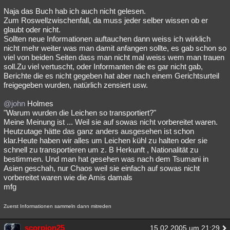
Naja das Buch hab ich auch nicht gelesen.
Zum Roswellzwischenfall, da muss jeder selber wissen ob er
glaubt oder nicht.
Sollten neue Informationen auftauchen dann weiss ich wirklich
nicht mehr weiter was man damit anfangen sollte, es gab schon so
viel von beiden Seiten dass man nicht mal weiss wem man trauen
soll.Zu viel vertuscht, oder Informanten die es gar nicht gab,
Berichte die es nicht gegeben hat aber nach einem Gerichtsurteil
freigegeben wurden, natürlich zensiert usw.
@john
Holmes
"Warum wurden die Leichen so transportiert?"
Meine Meinung ist ... Weil sie auf sowas nicht vorbereitet waren.
Heutzutage hätte das ganz anders ausgesehen ist schon
klar.Heute haben wir alles um Leichen kühl zu halten oder sie
schnell zu transportieren um z. B Herkunft , Nationalität zu
bestimmen. Und man hat gesehen was nach dem Tsumani in
Asien geschah, nur Chaos weil sie einfach auf sowas nicht
vorbereitet waren wie die Amis damals
mfg
Zuerst Informationen sammeln dann mitreden
scorpion25
15.02.2005 um 21:29