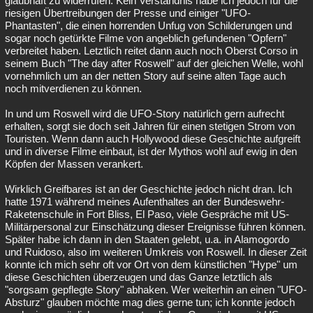
glaubhaft zu widerrufen. Kein Verständnis habe ich jedoch für die
riesigen Übertreibungen der Presse und einiger "UFO-
Phantasten", die einen horrenden Unfug von Schilderungen und
sogar noch getürkte Filme von angeblich gefundenen "Opfern"
verbreitet haben. Letztlich reitet dann auch noch Oberst Corso in
seinem Buch "The day after Roswell" auf der gleichen Welle, wohl
vornehmlich um an der netten Story auf seine alten Tage auch
noch mitverdienen zu können.
In und um Roswell wird die UFO-Story natürlich gern aufrecht
erhalten, sorgt sie doch seit Jahren für einen stetigen Strom von
Touristen. Wenn dann auch Hollywood diese Geschichte aufgreift
und in diverse Filme einbaut, ist der Mythos wohl auf ewig in den
Köpfen der Massen verankert.
Wirklich Greifbares ist an der Geschichte jedoch nicht dran. Ich
hatte 1971 während meines Aufenthaltes an der Bundeswehr-
Raketenschule in Fort Bliss, El Paso, viele Gespräche mit US-
Militärpersonal zur Einschätzung dieser Ereignisse führen können.
Später habe ich dann in den Staaten gelebt, u.a. in Alamogordo
und Ruidoso, also im weiteren Umkreis von Roswell. In dieser Zeit
konnte ich mich sehr oft vor Ort von dem künstlichen "Hype" um
diese Geschichten überzeugen und das Ganze letztlich als
"sorgsam gepflegte Story" abhaken. Wer weiterhin an einen "UFO-
Absturz" glauben möchte mag dies gerne tun; ich konnte jedoch