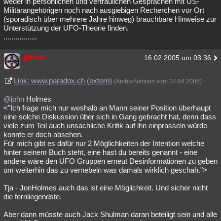
weder in persönlichen und vertraulichen Gesprächen mit US-
Militärangehörigen noch nach ausgiebigen Recherchen vor Ort
(sporadisch über mehrere Jahre hinweg) brauchbare Hinweise zur
Unterstützung der UFO-Theorie finden.
.................
jafrael
16.02.2005 um 03:36
Link: www.paradox.ch (extern)
(Archiv-Version vom 24.04.2005)
@john
Holmes
<"Ich frage mich nur weshalb an Mann seiner Position überhaupt
eine solche Diskussion über sich in Gang gebracht hat, denn dass
viele zum Teil auch unsachliche Kritik auf ihn einprasseln würde
konnte er doch absehen.
Für mich gibt es dafür nur 2 Möglichkeiten der Intention welche
hinter seinem Buch steht, eine hast du bereits genannt - eine
andere wäre den UFO Gruppen erneut Desinformationen zu geben
um weiterhin das zu vernebeln was damals wirklich geschah.">
Tja - JonHolmes auch das ist eine Möglichkeit. Und sicher nicht
die fernliegendste.
Aber dann müsste auch Jack Shulman daran beteiligt sein und alle