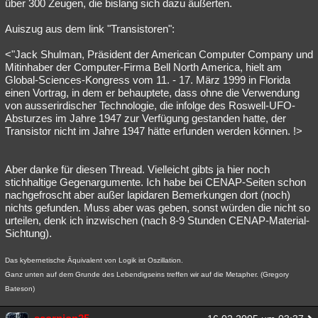
über 300 Zeugen, die bislang sich dazu äußerten.
Auiszug aus dem link "Transistoren":
<"Jack Shulman, Präsident der American Computer Company und
Mitinhaber der Computer-Firma Bell North America, hielt am
Global-Sciences-Kongress vom 11. - 17. März 1999 in Florida
einen Vortrag, in dem er behauptete, dass ohne die Verwendung
von ausserirdischer Technologie, die infolge des Roswell-UFO-
Absturzes im Jahre 1947 zur Verfügung gestanden hatte, der
Transistor nicht im Jahre 1947 hätte erfunden werden können. !>
Aber danke für diesen Thread. Vielleicht gibts ja hier noch
stichhaltige Gegenargumente. Ich habe bei CENAP-Seiten schon
nachgefroscht aber außer lapidaren Bemerkungen dort (noch)
nichts gefunden. Muss aber was geben, sonst würden die nicht so
urteilen, denk ich inzwischen (nach 8-9 Stunden CENAP-Material-
Sichtung).
Das kybernetische Äquivalent von Logik ist Oszillation.
Ganz unten auf dem Grunde des Lebendigseins treffen wir auf die Metapher. (Gregory
Bateson)