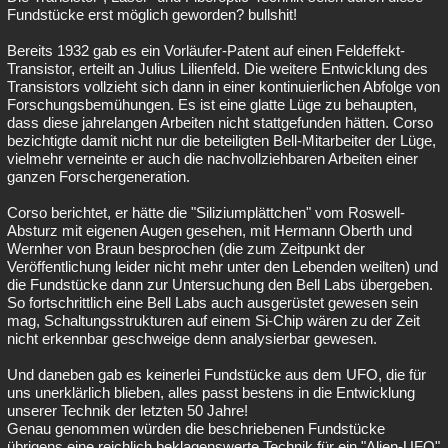
Fundstücke erst möglich geworden? bullshit!
Bereits 1932 gab es ein Vorläufer-Patent auf einen Feldeffekt-
Transistor, erteilt an Julius Lilienfeld. Die weitere Entwicklung des
Transistors vollzieht sich dann in einer kontinuierlichen Abfolge von
Forschungsbemühungen. Es ist eine glatte Lüge zu behaupten,
dass diese jahrelangen Arbeiten nicht stattgefunden hätten. Corso
bezichtigte damit nicht nur die beteiligten Bell-Mitarbeiter der Lüge,
vielmehr verneinte er auch die nachvollziehbaren Arbeiten einer
ganzen Forschergeneration.
Corso berichtet, er hätte die "Siliziumplättchen" vom Roswell-
Absturz mit eigenen Augen gesehen, mit Hermann Oberth und
Wernher von Braun besprochen (die zum Zeitpunkt der
Veröffentlichung leider nicht mehr unter den Lebenden weilten) und
die Fundstücke dann zur Untersuchung den Bell Labs übergeben.
So fortschrittlich eine Bell Labs auch ausgerüstet gewesen sein
mag, Schaltungsstrukturen auf einem Si-Chip wären zu der Zeit
nicht erkennbar geschweige denn analysierbar gewesen.
Und daneben gab es keinerlei Fundstücke aus dem UFO, die für
uns unerklärlich blieben, alles passt bestens in die Entwicklung
unserer Technik der letzten 50 Jahre!
Genau genommen würden die beschriebenen Fundstücke
übrigens eine reichlich beklagenswerte Technik für ein "Alien-UFO"