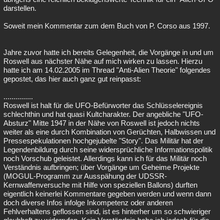
darstellen.
Soweit mein Kommentar zum dem Buch von P. Corso aus 1997.
Jahre zuvor hatte ich bereits Gelegenheit, die Vorgänge in und um
Roswell aus nächster Nähe auf mich wirken zu lassen. Hierzu
hatte ich am 14.02.2005 im Thread "Anti-Alien Theorie" folgendes
gepostet, das hier auch ganz gut reinpasst:
...............
Roswell ist halt für die UFO-Befürworter das Schlüsselereignis
schlechthin und hat quasi Kultcharakter. Der angebliche "UFO-
Absturz" Mitte 1947 in der Nähe von Roswell ist jedoch nichts
weiter als eine durch Kombination von Gerüchten, Halbwissen und
Pressespekulationen hochgejubelte "Story". Das Militär hat der
Legendenbildung durch seine widersprüchliche Informationspolitik
noch Vorschub geleistet. Allerdings kann ich für das Militär noch
Verständnis aufbringen; über Vorgänge um Geheime Projekte
(MOGUL-Programm zur Ausspähung der UDSSR-
Kernwaffenversuche mit Hilfe von speziellen Ballons) durften
eigentlich keinerlei Kommentare gegeben werden und wenn dann
doch diverse Infos infolge Inkompetenz oder anderen
Fehlverhaltens geflossen sind, ist es hinterher um so schwieriger