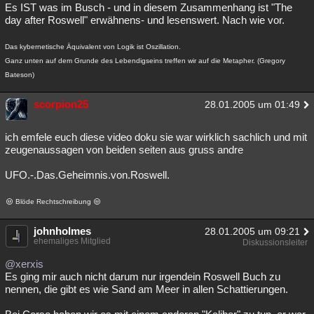
Es IST was im Busch - und in diesem Zusammenhang ist "The
day after Roswell" erwähnens- und lesenswert. Nach wie vor.
Das kybernetische Äquivalent von Logik ist Oszillation.
Ganz unten auf dem Grunde des Lebendigseins treffen wir auf die Metapher. (Gregory
Bateson)
scorpion25
28.01.2005 um 01:49
ich emfele euch diese video doku sie war wirklich sachlich und mit
zeugenaussagen von beiden seiten aus gruss andre
UFO.-.Das.Geheimnis.von.Roswell.
Blöde Rechtschreibung
johnholmes
28.01.2005 um 09:21
ehemaliges Mitglied
Diskussionsleiter
@xerxis
Es ging mir auch nicht darum nur irgendein Roswell Buch zu
nennen, die gibt es wie Sand am Meer in allen Schattierungen.