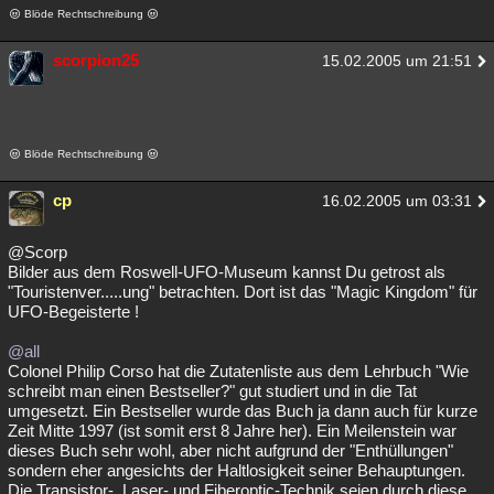
Blöde Rechtschreibung
scorpion25
15.02.2005 um 21:51
Blöde Rechtschreibung
cp
16.02.2005 um 03:31
@Scorp
Bilder aus dem Roswell-UFO-Museum kannst Du getrost als
"Touristenver.....ung" betrachten. Dort ist das "Magic Kingdom" für
UFO-Begeisterte !
@all
Colonel Philip Corso hat die Zutatenliste aus dem Lehrbuch "Wie
schreibt man einen Bestseller?" gut studiert und in die Tat
umgesetzt. Ein Bestseller wurde das Buch ja dann auch für kurze
Zeit Mitte 1997 (ist somit erst 8 Jahre her). Ein Meilenstein war
dieses Buch sehr wohl, aber nicht aufgrund der "Enthüllungen"
sondern eher angesichts der Haltlosigkeit seiner Behauptungen.
Die Transistor-, Laser- und Fiberoptic-Technik seien durch diese