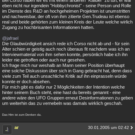
Bei Corso haben wir es mit einem anderen "Kaliber" zu tun, er war
eben nicht nur irgendein "Hobbychronist" - seine Person und Rolle
im Dienste des R&D an hochgeheimen Projekten ist unumstritten
und nachweisbar, der oft von ihm zitierte Gen.Trudeau ist ebenso
real und beide gehörten zum kleinen Kreis der Leute welche wirlich
Zugang zu hochbrisanten Informationen hatten.
@jafrael
Die Glaubwürdigkeit ansich rede ich Corso nicht ab und - für sein
Alter schien er geistig auch noch überaus fit nachdem was ich an
Interviewmaterial von ihm sehen konnte, persönlich habe ich ihn
leider nie getroffen oder auch nur gesehen.
Ich frage mich nur weshalb an Mann seiner Position überhaupt
eine solche Diskussion über sich in Gang gebracht hat, denn dass
viele zum Teil auch unsachliche Kritik auf ihn einprasseln würde
konnte er doch absehen.
Für mich gibt es dafür nur 2 Möglichkeiten der Intention welche
hinter seinem Buch steht, eine hast du bereits genannt - eine
andere wäre den UFO Gruppen erneut Desinformationen zu geben
um weiterhin das zu vernebeln was damals wirklich geschah.
Das Hirn ist zum Denken da.
ar
30.01.2005 um 02:42