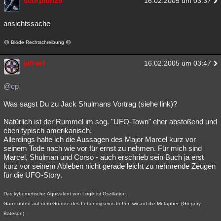
scorpion25
16.02.2005 um 03:37
ansichtssache
Blöde Rechtschreibung
jafrael
16.02.2005 um 03:47
@cp
Was sagst Du zu Jack Shulmans Vortrag (siehe link)?
Natürlich ist der Rummel im sog. "UFO-Town" eher abstoßend und
eben typisch amerikanisch.
Allerdings halte ich die Aussagen des Major Marcel kurz vor
seinem Tode nach wie vor für ernst zu nehmen. Für mich sind
Marcel, Shulman und Corso - auch erschrieb sein Buch ja erst
kurz vor seinem Ableben nicht gerade leicht zu nehmende Zeugen
für die UFO-Story.
Das kybernetische Äquivalent von Logik ist Oszillation.
Ganz unten auf dem Grunde des Lebendigseins treffen wir auf die Metapher. (Gregory
Bateson)