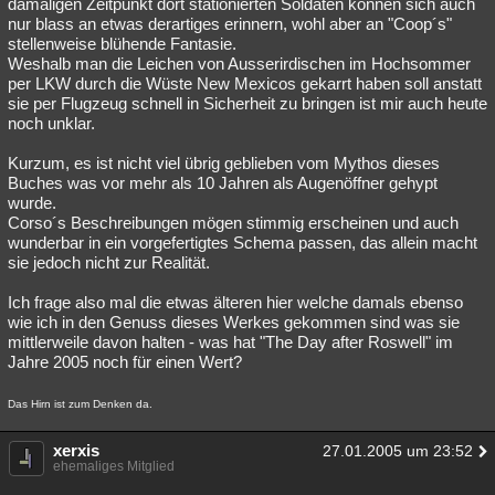
damaligen Zeitpunkt dort stationierten Soldaten können sich auch
nur blass an etwas derartiges erinnern, wohl aber an "Coop´s"
stellenweise blühende Fantasie.
Weshalb man die Leichen von Ausserirdischen im Hochsommer
per LKW durch die Wüste New Mexicos gekarrt haben soll anstatt
sie per Flugzeug schnell in Sicherheit zu bringen ist mir auch heute
noch unklar.
Kurzum, es ist nicht viel übrig geblieben vom Mythos dieses
Buches was vor mehr als 10 Jahren als Augenöffner gehypt
wurde.
Corso´s Beschreibungen mögen stimmig erscheinen und auch
wunderbar in ein vorgefertigtes Schema passen, das allein macht
sie jedoch nicht zur Realität.
Ich frage also mal die etwas älteren hier welche damals ebenso
wie ich in den Genuss dieses Werkes gekommen sind was sie
mittlerweile davon halten - was hat "The Day after Roswell" im
Jahre 2005 noch für einen Wert?
Das Hirn ist zum Denken da.
xerxis
27.01.2005 um 23:52
ehemaliges Mitglied