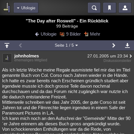
Ufologie
Bereiche
"The Day after Roswell" - Ein Rückblick
99 Beiträge
Echtzeit
Diskussionen
Blogs
Videos
Statistiken
Ufologie
9 Bilder
Mehr
Chat
Wiki
Neuigkeiten
2
Seite
1
/ 5
meine Rubriken
johnholmes
27.01.2005 um 23:34
Menschen
Wissenschaft
Politik
Mystery
Kriminalfälle
ehemaliges Mitglied
Diskussionsleiter
Spiritualität
Verschwörungen
Technologie
Ufologie
Als ich letzte Woche meine Regale ausmistete fiel mir das im Titel
genannte Buch von Col. Corso nach Jahren wieder in die Hände.
Ich hatte es zwar bereits nach Erscheinen gründlich studiert aber
Natur
Umfragen
Unterhaltung
irgendwie musste ich doch grosse Teile davon nochmal
weitere Rubriken
durchschauen und da das Forum nicht zugänglich war nutzte ich
die dadurch entstandene Freizeit.
Philosophie
Träume
Orte
Esoterik
Literatur
Mittlerweile schreiben wir das Jahr 2005, der gute Corso ist seit
Jahren tot und die Filmrechte liegen irgendwo in einem Safe der
Astronomie
Helpdesk
Gruppen
Gaming
Filme
Paramount Pictures in L.A.
Ich kann mich noch an den Aufschrei der "Gemeinde" Mitte der 90
Musik
Clash
Verbesserungen
Allmystery
English
´er Jahre erinnern als dieses Buch gross angekündigt wurde.
Von schockierenden Enthüllungen war da die Rede, von
Übersichten