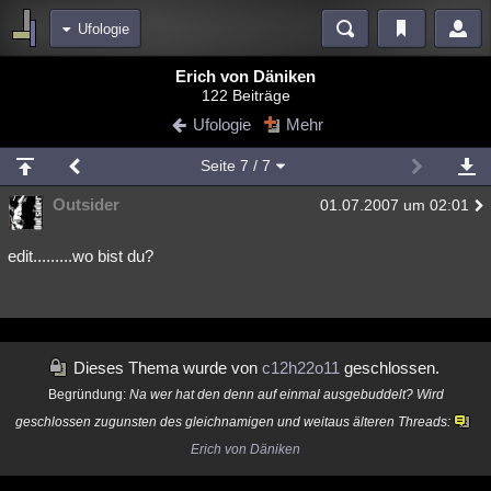
Ufologie
Bereiche
Erich von Däniken
122 Beiträge
Echtzeit
Diskussionen
Blogs
Videos
Statistiken
Ufologie
Mehr
Chat
Wiki
Neuigkeiten
Seite
7
/ 7
meine Rubriken
Outsider
01.07.2007 um 02:01
Menschen
Wissenschaft
Politik
Mystery
Kriminalfälle
Spiritualität
Verschwörungen
Technologie
Ufologie
edit.........wo bist du?
Natur
Umfragen
Unterhaltung
weitere Rubriken
Philosophie
Träume
Orte
Esoterik
Literatur
Dieses Thema wurde von
c12h22o11
geschlossen.
Begründung:
Na wer hat den denn auf einmal ausgebuddelt? Wird
Astronomie
Helpdesk
Gruppen
Gaming
Filme
geschlossen zugunsten des gleichnamigen und weitaus älteren Threads:
Musik
Clash
Verbesserungen
Allmystery
English
Erich von Däniken
Übersichten