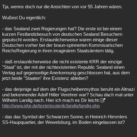
Tja, wenns doch nur die Ansichten von vor 55 Jahren wären.
Wußest Du eigentlich:
- das Sealand zwei Regierungen hat? Die erste ist bei einem
kurzen Festlandsbesuch von deutschen Sealand Besuchern
geputscht worden. Erstaunlicherweise waren einige dieser
Deutschen vorher bei der braun-spinnerten Kommisarischen
ReichsRegierung in ihren imaginären Staatsämtern tätig.
- daß erstaunlicherweise die nicht existente KRR der einzige
"Staat" ist, der mit der nichtexistenten Republic Sealand einen
Vertag auf gegenseitige Anerkennung geschlossen hat, aus dem
jetzt beide "Staaten" ihre Existenz ableiten?
- das derjenige auf dem der Flugscheibenmythos beruht ein Altnazi
und bekennender Adolf Hitler Verehrer war? Schau dach mal unter
Wilhelm Landig nach. Hier ich mach es Dir leicht:
http://www.idgr.de/texte/esoterik/landig/landig.php
- das das Symbol der Schwarzen Sonne, in Heinrich Himmlers
SS-Haupquartier, der Wewelsburg, im Boden eingelassen ist?