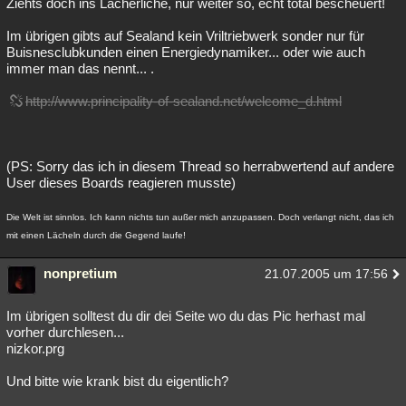
Ziehts doch ins Lächerliche, nur weiter so, echt total bescheuert!
Im übrigen gibts auf Sealand kein Vriltriebwerk sonder nur für
Buisnesclubkunden einen Energiedynamiker... oder wie auch
immer man das nennt... .
http://www.principality-of-sealand.net/welcome_d.html
(PS: Sorry das ich in diesem Thread so herrabwertend auf andere
User dieses Boards reagieren musste)
Die Welt ist sinnlos. Ich kann nichts tun außer mich anzupassen. Doch verlangt nicht, das ich
mit einen Lächeln durch die Gegend laufe!
nonpretium
21.07.2005 um 17:56
Im übrigen solltest du dir dei Seite wo du das Pic herhast mal
vorher durchlesen...
nizkor.prg
Und bitte wie krank bist du eigentlich?