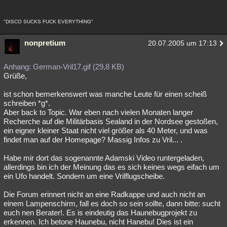
Besucht
Teilgenommen
Alle
Neue
Geschlossen
"DISCO SUCKS FUCK EVERYTHING"
Lesenswert
Schlüsselwörter
nonpretium
20.07.2005 um 17:13
Anhang: German-Vril17.gif (29,8 KB)
Grüße,
ist schon bemerkenswert was manche Leute für einen scheiß
schreiben *g*.
Aber back to Topic. War eben nach vielen Monaten langer
Recherche auf die Militärbasis Sealand in der Nordsee gestoßen,
ein eigner kleiner Staat nicht viel größer als 40 Meter, und was
findet man auf der Homepage? Massig Infos zu Vril... .
Habe mir dort das sogenannte Adamski Video runtergeladen,
allerdings bin ich der Meinung das es sich keines wegs eifach um
ein Ufo handelt. Sondern um eine Vrilflugscheibe.
Die Forum erinnert nicht an eine Radkappe und auch nicht an
einem Lampenschirm, fall es doch so sein sollte, dann bitte: sucht
euch nen Berater!. Es is eindeutig das Haunebugprojekt zu
erkennen. Ich betone Haunebu, nicht Hanebu! Dies ist ein