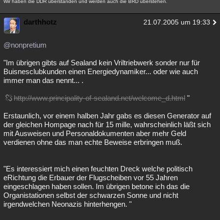
Wir haben die DDR überstanden und werden auch die BRD überstehen.
darthhotz
21.07.2005 um 19:33
@nonpretium
"Im übrigen gibts auf Sealand kein Vriltriebwerk sonder nur für
Buisnesclubkunden einen Energiedynamiker... oder wie auch
immer man das nennt... .
http://www.principality-of-sealand.net/welcome_d.html
"
Erstaunlich, vor einem halben Jahr gabs es diesen Generator auf
der gleichen Hompage nach für 15 mille, wahrscheinlich läßt sich
mit Ausweisen und Personaldokumenten aber mehr Geld
verdienen ohne das man echte Beweise erbringen muß.
"Es interessiert mich einen feuchten Dreck welche politisch
eRichtung die Erbauer der Flugscheiben vor 55 Jahren
eingeschlagen haben sollen. Im übrigen betone ich das die
Organistationen selbst der schwarzen Sonne und nicht
irgendwelchen Neonazis hinterhengen. "