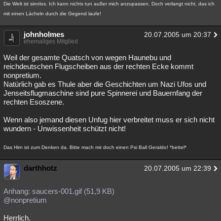
Die Welt ist sinnlos. Ich kann nichts tun außer mich anzupassen. Doch verlangt nicht, das ich
mit einen Lächeln durch die Gegend laufe!
johnholmes
20.07.2005 um 20:37
ehemaliges Mitglied
Weil der gesamte Quatsch von wegen Haunebu und
reichdeutschen Flugscheiben aus der rechten Ecke kommt
nonpretium.
Natürlich gab es Thule aber die Geschichten um Nazi Ufos und
Jenseitsflugmaschine sind pure Spinnerei und Bauernfang der
rechten Esoszene.
Wenn also jemand diesen Unfug hier verbreitet muss er sich nicht
wundern - Unwissenheit schützt nicht!
Das Hirn ist zum Denken da. Bitte mach mir doch einen Psi Ball Geraldo! *bettel*
darthhotz
20.07.2005 um 22:39
Anhang: saucers-001.gif (51,9 KB)
@nonpretium
Herrlich.