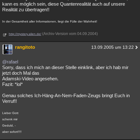
kann es möglich sein, diese Quantenrealität auch auf unsere
Realität zu übertragen!!
In der Gesamtheit aller Informationen, liegt die Fülle der Wahrheit!
(Archiv-Version vom 04.09.2004)
http://mystery.alien.de/
rangitoto
13.09.2005 um 13:22
@rafael
Sorry, dass ich mich an dieser Stelle einklink, aber ich hab mir
jetzt doch Mal das
Adamski-Video angesehen.
Fazit: *lol*
Genau solches Ich-Häng-An-Nem-Faden-Zeugs bringt Euch in
Verruf!!
Lieber Gott
schenk mir
Geduld, -
aber sofort!!!!