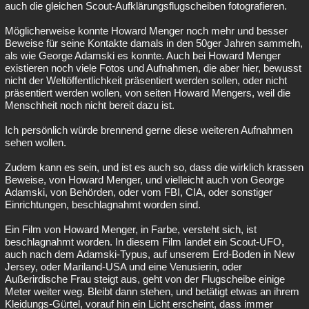
auch die gleichen Scout-Aufklärungsflugscheiben fotografieren.
Möglicherweise konnte Howard Menger noch mehr und besser
Beweise für seine Kontakte damals in den 50ger Jahren sammeln,
als wie George Adamski es konnte. Auch bei Howard Menger
existieren noch viele Fotos und Aufnahmen, die aber hier, bewusst
nicht der Weltöffentlichkeit präsentiert werden sollen, oder nicht
präsentiert werden wollen, von seiten Howard Mengers, weil die
Menschheit noch nicht bereit dazu ist.
Ich persönlich würde brennend gerne diese weiteren Aufnahmen
sehen wollen.
Zudem kann es sein, und ist es auch so, dass die wirklich krassen
Beweise, von Howard Menger, und vielleicht auch von George
Adamski, von Behörden, oder vom FBI, CIA, oder sonstiger
Einrichtungen, beschlagnahmt worden sind.
Ein Film von Howard Menger, in Farbe, versteht sich, ist
beschlagnahmt worden. In diesem Film landet ein Scout-UFO,
auch nach dem Adamski-Typus, auf unserem Erd-Boden in New
Jersey, oder Mariland-USA und eine Venusierin, oder
Außerirdische Frau steigt aus, geht von der Flugscheibe einige
Meter weiter weg. Bleibt dann stehen, und betätigt etwas an ihrem
Kleidungs-Gürtel, vorauf hin ein Licht erscheint, dass immer