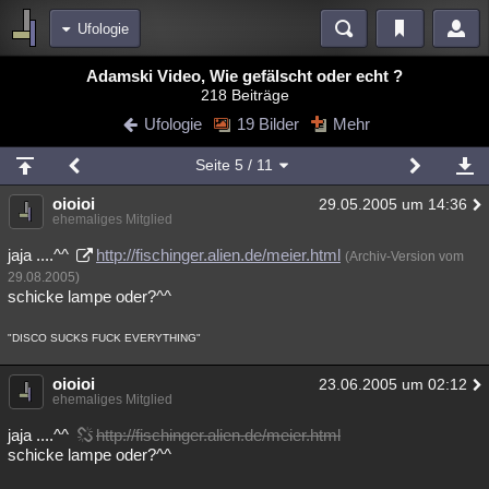
Ufologie
Bereiche
Adamski Video, Wie gefälscht oder echt ?
218 Beiträge
Echtzeit
Diskussionen
Blogs
Videos
Statistiken
Ufologie
19 Bilder
Mehr
Chat
Wiki
Neuigkeiten
Seite
5
/ 11
meine Rubriken
oioioi
29.05.2005 um 14:36
Menschen
Wissenschaft
Politik
Mystery
Kriminalfälle
ehemaliges Mitglied
Spiritualität
Verschwörungen
Technologie
Ufologie
jaja ....^^
http://fischinger.alien.de/meier.html
(Archiv-Version vom
29.08.2005)
Natur
Umfragen
Unterhaltung
schicke lampe oder?^^
weitere Rubriken
"DISCO SUCKS FUCK EVERYTHING"
Philosophie
Träume
Orte
Esoterik
Literatur
oioioi
23.06.2005 um 02:12
ehemaliges Mitglied
Astronomie
Helpdesk
Gruppen
Gaming
Filme
jaja ....^^
http://fischinger.alien.de/meier.html
Musik
Clash
Verbesserungen
Allmystery
English
schicke lampe oder?^^
Übersichten