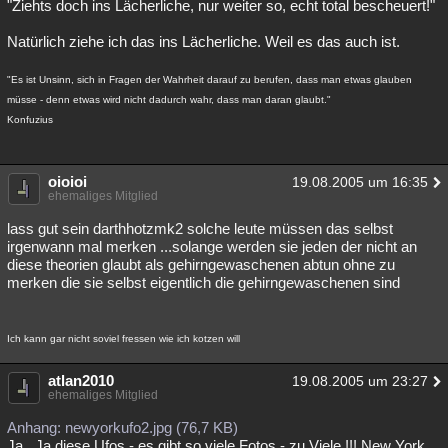
"Ziehts doch ins Lächerliche, nur weiter so, echt total bescheuert!"
Natürlich ziehe ich das ins Lächerliche. Weil es das auch ist.
"Es ist Unsinn, sich in Fragen der Wahrheit darauf zu berufen, dass man etwas glauben
müsse - denn etwas wird nicht dadurch wahr, dass man daran glaubt."
Konfuzius
oioioi
19.08.2005 um 16:35
ehemaliges Mitglied
lass gut sein darthhotzmk2 solche leute müssen das selbst
irgenwann mal merken ...solange werden sie jeden der nicht an
diese theorien glaubt als gehirngewaschenen abtun ohne zu
merken die sie selbst eigentlich die gehirngewaschenen sind
Ich kann gar nicht soviel fressen wie ich kotzen will
atlan2010
19.08.2005 um 23:27
ehemaliges Mitglied
Anhang: newyorkufo2.jpg (76,7 KB)
Ja , Ja diese Ufos - es gibt so viele Fotos - zu Viele !!! New York