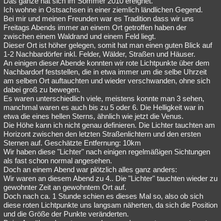
Das ganze hat sich im Sommer 2010 ereignet.
Ich wohne in Ostsachsen in einer ziemlich ländlichen Gegend.
Besucht
Teilgenommen
Alle
Neue
Geschlossen
Bei mir und meinen Freunden war es Tradition dass wir uns
Freitags Abends immer an einem Ort getroffen haben der
Lesenswert
Schlüsselwörter
zwischen einem Waldrand und einem Feld liegt.
Dieser Ort ist höher gelegen, somit hat man einen guten Blick auf
1-2 Nachbardörfer inkl. Felder, Wälder, Straßen und Häuser.
An einigen dieser Abende konnten wir rote Lichtpunkte über dem
Nachbardorf feststellen, die in etwa immer um die selbe Uhrzeit
am selben Ort auftauchten und wieder verschwanden, ohne sich
dabei groß zu bewegen.
Es waren unterschiedlich viele, meistens konnte man 3 sehen,
manchmal waren es auch bis zu 5 oder 6. Die Helligkeit war in
etwa die eines hellen Sterns, ähnlich wie jetzt die Venus.
Die Höhe kann ich nicht genau definieren. Die Lichter tauchten am
Horizont zwischen den letzten Straßenlichtern und den ersten
Sternen auf. Geschätzte Entfernung: 10km
Wir haben diese "Lichter" nach einigen regelmäßigen Sichtungen
als fast schon normal angesehen.
Doch an einem Abend war plötzlich alles ganz anders:
Wir waren an diesem Abend zu 4.. Die "Lichter" tauchten wieder zu
gewohnter Zeit an gewohntem Ort auf.
Doch nach ca. 1 Stunde schien es dieses Mal so, also ob sich
diese roten Lichtpunkte uns langsam näherten, da sich die Position
und die Größe der Punkte veränderten.