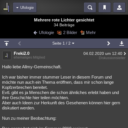
Ufologie
Bereiche
Mehrere rote Lichter gesichtet
34 Beiträge
Echtzeit
Diskussionen
Blogs
Videos
Statistiken
Ufologie
2 Bilder
Mehr
Chat
Wiki
Neuigkeiten
Seite
1
/ 2
meine Rubriken
Freki2.0
04.02.2020 um 12:40
Menschen
Wissenschaft
Politik
Mystery
Kriminalfälle
ehemaliges Mitglied
Diskussionsleiter
Spiritualität
Verschwörungen
Technologie
Ufologie
Hallo liebe Allmy-Gemeinschaft.
Ich war bisher immer stummer Leser in diesem Forum und
Natur
Umfragen
Unterhaltung
möchte nun auch ein Thema eröffnen, dass mir schon lange
weitere Rubriken
Kopfzerbrechen bereitet.
Evtl. gibt es ja Menschen die schon ähnliches erlebt haben und
Philosophie
Träume
Orte
Esoterik
Literatur
ihre Geschichte hier teilen möchten.
Aber auch Ideen zur Herkunft des Gesehenen können hier gern
Astronomie
Helpdesk
Gruppen
Gaming
Filme
diskutiert werden.
Musik
Clash
Verbesserungen
Allmystery
English
Nun zu meiner Beobachtung:
Übersichten