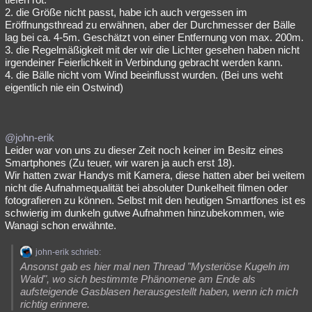
2. die Größe nicht passt, habe ich auch vergessen im
Eröffnungsthread zu erwähnen, aber der Durchmesser der Bälle
lag bei ca. 4-5m. Geschätzt von einer Entfernung von max. 200m.
3. die Regelmäßigkeit mit der wir die Lichter gesehen haben nicht
irgendeiner Feierlichkeit in Verbindung gebracht werden kann.
4. die Bälle nicht vom Wind beeinflusst wurden. (Bei uns weht
eigentlich nie ein Ostwind)
@john-erik
Leider war von uns zu dieser Zeit noch keiner im Besitz eines
Smartphones (Zu teuer, wir waren ja auch erst 18).
Wir hatten zwar Handys mit Kamera, diese hatten aber bei weitem
nicht die Aufnahmequalität bei absoluter Dunkelheit filmen oder
fotografieren zu können. Selbst mit den heutigen Smartfones ist es
schwierig im dunkeln gutwe Aufnahmen hinzubekommen, wie
Wanagi schon erwähnte.
john-erik schrieb:
Ansonst gab es hier mal nen Thread "Mysteriöse Kugeln im
Wald", wo sich bestimmte Phänomene am Ende als
aufsteigende Gasblasen herausgestellt haben, wenn ich mich
richtig erinnere.