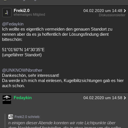
Freki2.0
04.02.2020 um 14:48
ehemaliges Mitglied
Diskussionsleiter
@Fedaykin
Ich wollte es eigentlich vermeiden den genauen Standort zu
nennen aber da es ja hoffentlich der Lösungsfindung dient
bitteschön:
51°01'60"N 14°30'35"E
(ungefährer Standort)
@UNKNOWNbrother
Dankeschön, sehr interessant!
Da werde ich mich mal einlesen, Kugelblitzsichtungen gab es hier
auch schon.
Fedaykin
04.02.2020 um 14:58
Freki2.0 schrieb:
n einigen dieser Abende konnten wir rote Lichtpunkte über
dem Nachbardorf feststellen, die in etwa immer um die selbe