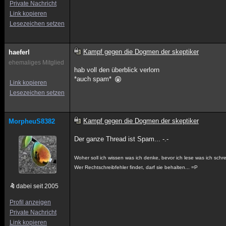
Private Nachricht
Link kopieren
Lesezeichen setzen
Kampf gegen die Dogmen der skeptiker
haeferl
ehemaliges Mitglied
hab voll den überblick verlorn
*auch spam*
Link kopieren
Lesezeichen setzen
Kampf gegen die Dogmen der skeptiker
MorpheuS8382
Der ganze Thread ist Spam... -.-
Woher soll ich wissen was ich denke, bevor ich lese was ich sch
Wer Rechtschreibfehler findet, darf sie behalten... =P
dabei seit 2005
Profil anzeigen
Private Nachricht
Link kopieren