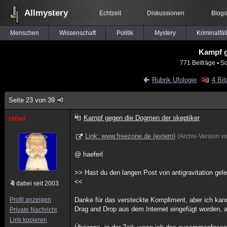
Allmystery
Echtzeit
Diskussionen
Blogs
Menschen
Wissenschaft
Politik
Mystery
Kriminalfäl
Kampf g
771 Beiträge
▪ Sc
Rubrik Ufologie
4 Bil
Seite 23 von 39
Kampf gegen die Dogmen der skeptiker
rafael
Link: www.freezone.de (extern)
(Archiv-Version 
@ haeferl
>> Hast du den langen Post von antigravitation gel
<<
dabei seit 2003
Profil anzeigen
Danke für das versteckte Kompliment, aber ich kan
Drag and Drop aus dem Internet eingefügt worden, 
Private Nachricht
Link kopieren