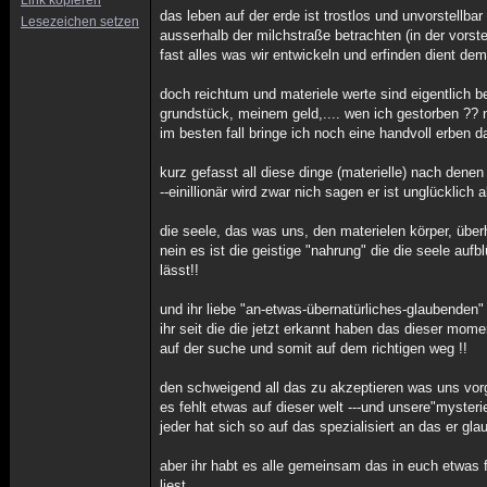
Link kopieren
das leben auf der erde ist trostlos und unvorstellba
Lesezeichen setzen
ausserhalb der milchstraße betrachten (in der vorste
fast alles was wir entwickeln und erfinden dient d
doch reichtum und materiele werte sind eigentlich
grundstück, meinem geld,.... wen ich gestorben ?? 
im besten fall bringe ich noch eine handvoll erben d
kurz gefasst all diese dinge (materielle) nach den
--einillionär wird zwar nich sagen er ist unglücklich
die seele, das was uns, den materielen körper, über
nein es ist die geistige "nahrung" die die seele auf
lässt!!
und ihr liebe "an-etwas-übernatürliches-glaubenden" 
ihr seit die die jetzt erkannt haben das dieser momen
auf der suche und somit auf dem richtigen weg !!
den schweigend all das zu akzeptieren was uns vorge
es fehlt etwas auf dieser welt ---und unsere"mysterie
jeder hat sich so auf das spezialisiert an das er glau
aber ihr habt es alle gemeinsam das in euch etwas f
liest.