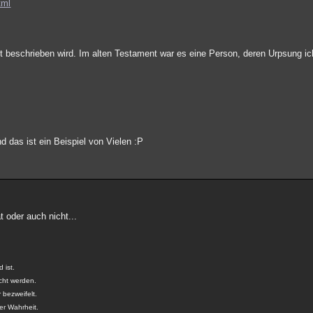
tml
t beschrieben wird. Im alten Testament war es eine Person, deren Urpsung i
?
d das ist ein Beispiel von Vielen :P
 oder auch nicht...
 ist.
cht werden.
 bezweifelt.
der Wahrheit.