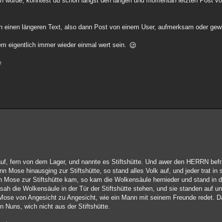
n würde, könntest du schon längst den langen und momentan letzten Post von
ich einen längeren Text, also dann Post von einem User, aufmerksam oder gew
em eigentlich immer wieder einmal wert sein.
!
f, fern von dem Lager, und nannte es Stiftshütte. Und awer den HERRN befr
n Mose hinausging zur Stiftshütte, so stand alles Volk auf, und jeder trat in 
n Mose zur Stiftshütte kam, so kam die Wolkensäule hernieder und stand in de
h die Wolkensäule in der Tür der Stiftshütte stehen, und sie standen auf und
 Mose von Angesicht zu Angesicht, wie ein Mann mit seinem Freunde redet. D
 Nuns, wich nicht aus der Stiftshütte.