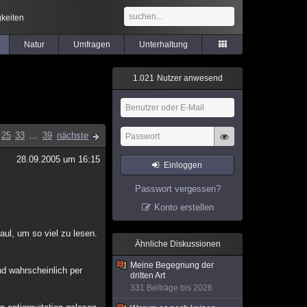
keiten
Natur
Umfragen
Unterhaltung
1
.
0
2
1
Nutzer anwesend
25
33
...
39
nächste
28.09.2005 um 16:15
Einloggen
Passwort vergessen?
Konto erstellen
ul, um so viel zu lesen.
Ähnliche Diskussionen
Meine Begegnung der
d wahrscheinlich per
dritten Art
331 Beiträge bis 2026