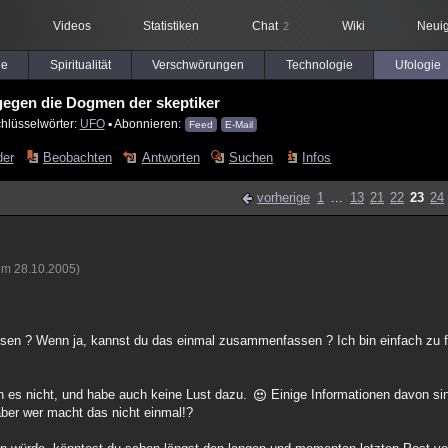
Videos
Statistiken
Chat
Wiki
Neuig
2
le
Spiritualität
Verschwörungen
Technologie
Ufologie
egen die Dogmen der skeptiker
hlüsselwörter:
UFO
▪ Abonnieren:
Feed
E-Mail
der
Beobachten
Antworten
Suchen
Infos
vorherige
1
...
13
21
22
23
24
vom 28.10.2005)
esen ? Wenn ja, kannst du das einmal zusammenfassen ? Ich bin einfach zu fa
n es nicht, und habe auch keine Lust dazu.
Einige Informationen davon sin
aber wer macht das nicht einmal!?