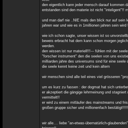
den eigentlich kann jeder mensch darauf kommen da
entstanden sind den materie ist nicht "inteligent"!! 
und man darf nie ..NIE mals den blick nur auf sein 
jahren war und wie es in 1millionen jahren sein wird 
wie ich schon sagte, unser wissen ist so unvorstell
beweis erbracht hat dem kann schon morgen jeglic
werden.
den wissen ist nur materiell!!!--- fühlen mit der seel
"forscher instrument" den die seelen von uns existi
milliarden jahre des universums sind für eine seele di
die seele kennt keine zeit und kein altern
wir menschen sind alle teil eines viel grösseren "pr
um es kurz zu fassen : der dogmat hat sich unterb
er akzeptiert die gängige lehrmeinung und stagniert
vermittelt!!
er wird zu einem mitläufer des mainstreams und fris
großen gruppe sicher und millionenfach bestätigt!!!!!
wir alle.... liebe "an-etwas-übernatürlich-glauben