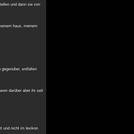
stellen und dann sie von
, meinem haus, meinem
n gegenüber, entfalten
aren darüber aber ihr seit
t und nicht im lexikon