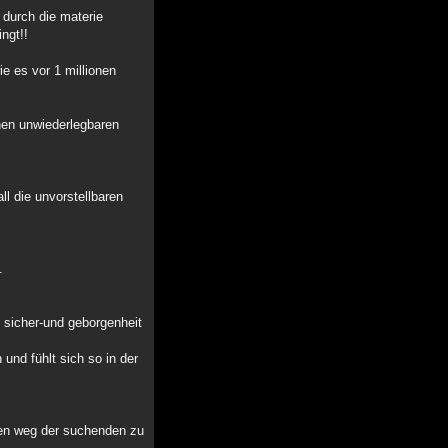
durch die materie
ingt!!
e es vor 1 millionen
inen unwiederlegbaren
ll die unvorstellbaren
.
n sicher-und geborgenheit
und fühlt sich so in der
 den weg der suchenden zu