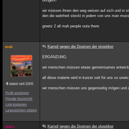
bringen!!
wir müssen ihnen den weg weisen auf sich und in si
den die wahrheit steckt in jedem von uns man muss 
greetz 2 all mah people outa there
Kampf gegen die Dogmen der skeptiker
mvb
ERGÄNZUNG:
wir menschen müssen etwas gemeinsames entwickeln 
all diese materie wird in kurzer zeit für uns so unwi
dabei seit 2005
wir menschen müssen uns gegenseitig mögen und aus 
Profil anzeigen
Private Nachricht
Link kopieren
Lesezeichen setzen
Kampf gegen die Dogmen der skeptiker
Jeara