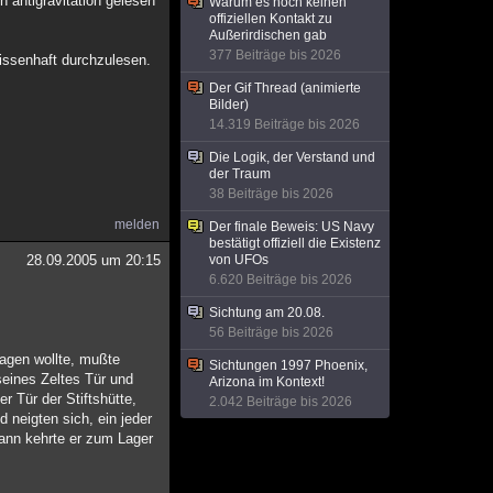
 antigravitation gelesen
Warum es noch keinen
offiziellen Kontakt zu
Außerirdischen gab
377 Beiträge bis 2026
issenhaft durchzulesen.
Der Gif Thread (animierte
Bilder)
14.319 Beiträge bis 2026
Die Logik, der Verstand und
der Traum
38 Beiträge bis 2026
melden
Der finale Beweis: US Navy
bestätigt offiziell die Existenz
28.09.2005 um 20:15
von UFOs
6.620 Beiträge bis 2026
Sichtung am 20.08.
56 Beiträge bis 2026
agen wollte, mußte
Sichtungen 1997 Phoenix,
seines Zeltes Tür und
Arizona im Kontext!
r Tür der Stiftshütte,
2.042 Beiträge bis 2026
 neigten sich, ein jeder
ann kehrte er zum Lager