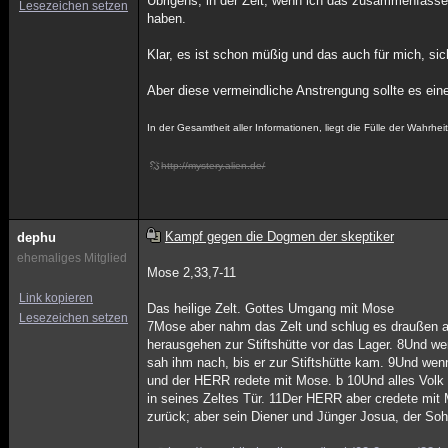
Übrigens, in der Zeit, wenn ich das zusammenfasse
Lesezeichen setzen
haben.
Klar, es ist schon müßig und das auch für mich, s
Aber diese vermeindliche Anstrengung sollte es ein
In der Gesamtheit aller Informationen, liegt die Fülle der Wahrheit
http://mystery.alien.de/
Kampf gegen die Dogmen der skeptiker
dephu
ehemaliges Mitglied
Mose 2,33,7-11
Link kopieren
Das heilige Zelt. Gottes Umgang mit Mose
Lesezeichen setzen
7Mose aber nahm das Zelt und schlug es draußen au
herausgehen zur Stiftshütte vor das Lager. 8Und wen
sah ihm nach, bis er zur Stiftshütte kam. 9Und wen
und der HERR redete mit Mose. b 10Und alles Volk sa
in seines Zeltes Tür. 11Der HERR aber credete mit
zurück; aber sein Diener und Jünger Josua, der Sohn