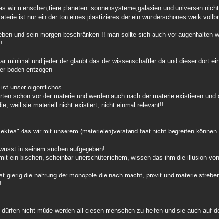
s wir menschen,tiere planeten, sonnensysteme,galaxien und universen nicht 
materie ist nur ein der ton eines plastizieres der ein wunderschönes werk vollbr
leben und sein morgen beschränken !! man sollte sich auch vor augenhalten wi
!!
bar minimal und jeder der glaubt das der wissenschaftler da und dieser dort e
her boden entzogen
e ist unser eigentliches
erten schon vor der materie und werden auch nach der materie existieren und a
e, weil sie materiell nicht existiert, nicht einmal relevant!!
ojektes" das wir mit unserem (materielen)verstand fast nicht begreifen können 
ewusst in seinem suchen aufgegeben!
 mit ein bischen, scheinbar unerschüterlichem, wissen das ihm die illusion vo
st gierig die nahrung der monopole die nach macht, provit und materie streben 
!
den" dürfen nicht müde werden all diesen menschen zu helfen und sie auch auf