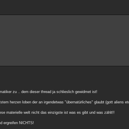
tiker zu .. dem dieser thread ja schlieslich gewidmet ist!
fstem herzen loben der an irgendetwas "übernatürliches" glaubt (gott aliens etc
e materielle welt nicht das einzigste ist was es gibt und was zählt!!
nd ergreifen NICHTS!