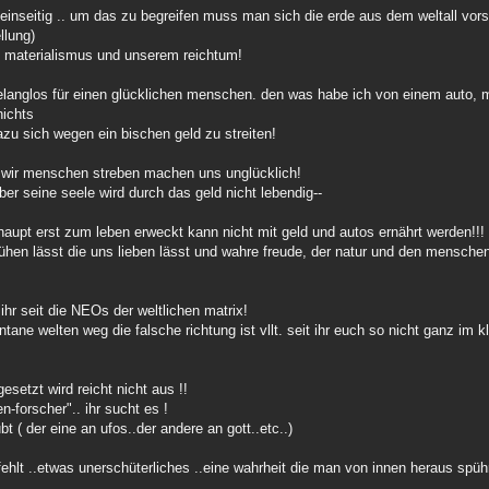
r einseitig .. um das zu begreifen muss man sich die erde aus dem weltall vor
llung)
em materialismus und unserem reichtum!
 belanglos für einen glücklichen menschen. den was habe ich von einem auto
nichts
azu sich wegen ein bischen geld zu streiten!
en wir menschen streben machen uns unglücklich!
 aber seine seele wird durch das geld nicht lebendig--
haupt erst zum leben erweckt kann nicht mit geld und autos ernährt werden!!!
blühen lässt die uns lieben lässt und wahre freude, der natur und den mensche
ihr seit die NEOs der weltlichen matrix!
tane welten weg die falsche richtung ist vllt. seit ihr euch so nicht ganz im kl
setzt wird reicht nicht aus !!
n-forscher".. ihr sucht es !
bt ( der eine an ufos..der andere an gott..etc..)
ehlt ..etwas unerschüterliches ..eine wahrheit die man von innen heraus spühr