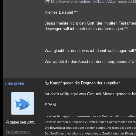
http://www.bibel-online.net/buch/02.2-mose/33.h
Kleines Beispiel ^^
Jesus meinte nicht den Gott, der im alten Testamen
deswegen will ich auch nichts darüber sagen ^^
-------------
Was glaubt ihr denn, was ich damit wohl sagen will
Wie würdet ihr den Abschnitt denn interpretieren? Un
Kampf gegen die Dogmen der skeptiker
interpreter
Ist doch völlig egal was Gott mit Moses gemacht hat
SPAM
Es ist nicht möglich zu beweisen das ein Sachverhalt unzutreffend
dabei seit 2005
Beweise können nur für das Zutreffen eines Sachverhaltes erbra
Die Beweislast liegt bei dem der behauptet und nicht bei dem der
Profil anzeigen
Der Zweifel und vorallem der wiederlegte Zweifel sind die Eltern 