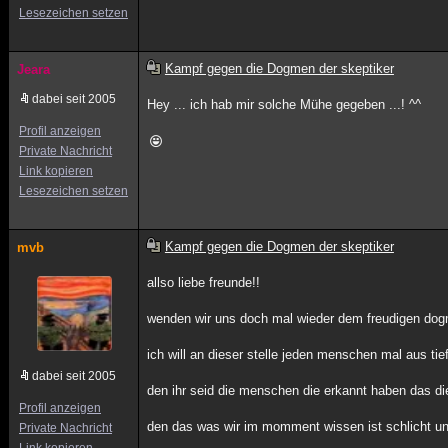
Lesezeichen setzen
Kampf gegen die Dogmen der skeptiker
Jeara
dabei seit 2005
Hey ... ich hab mir solche Mühe gegeben ...! ^^
Profil anzeigen
Private Nachricht
Link kopieren
Lesezeichen setzen
Kampf gegen die Dogmen der skeptiker
mvb
allso liebe freunde!!
wenden wir uns doch mal wieder dem freudigen dogma
ich will an dieser stelle jeden menschen mal aus tie
dabei seit 2005
den ihr seid die menschen die erkannt haben das dies
Profil anzeigen
den das was wir im momment wissen ist schlicht u
Private Nachricht