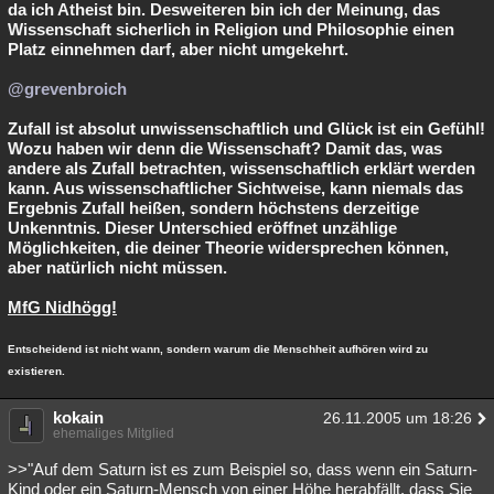
da ich Atheist bin. Desweiteren bin ich der Meinung, das
Wissenschaft sicherlich in Religion und Philosophie einen
Platz einnehmen darf, aber nicht umgekehrt.
@grevenbroich
Zufall ist absolut unwissenschaftlich und Glück ist ein Gefühl!
Wozu haben wir denn die Wissenschaft? Damit das, was
andere als Zufall betrachten, wissenschaftlich erklärt werden
kann. Aus wissenschaftlicher Sichtweise, kann niemals das
Ergebnis Zufall heißen, sondern höchstens derzeitige
Unkenntnis. Dieser Unterschied eröffnet unzählige
Möglichkeiten, die deiner Theorie widersprechen können,
aber natürlich nicht müssen.
MfG Nidhögg!
Entscheidend ist nicht wann, sondern warum die Menschheit aufhören wird zu
existieren.
kokain
26.11.2005 um 18:26
ehemaliges Mitglied
>>"Auf dem Saturn ist es zum Beispiel so, dass wenn ein Saturn-
Kind oder ein Saturn-Mensch von einer Höhe herabfällt, dass Sie