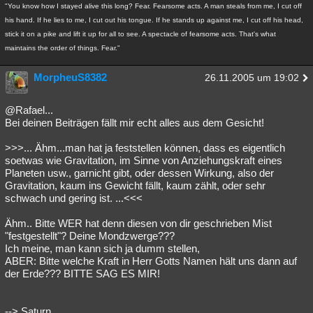
"You know how I stayed alive this long? Fear. Fearsome acts. A man steals from me, I cut off
his hand. If he lies to me, I cut out his tongue. If he stands up against me, I cut off his head,
stick it on a pike and lift it up for all to see. A spectacle of fearsome acts. That's what
maintains the order of things. Fear."
MorpheuS8382
26.11.2005 um 19:02
@Rafael...
Bei deinen Beiträgen fällt mir echt alles aus dem Gesicht!
>>>... Ähm...man hat ja feststellen können, dass es eigentlich
soetwas wie Gravitation, im Sinne von Anziehungskraft eines
Planeten usw., garnicht gibt, oder dessen Wirkung, also der
Gravitation, kaum ins Gewicht fällt, kaum zählt, oder sehr
schwach und gering ist. ...<<<
Ähm.. Bitte WER hat denn diesen von dir geschrieben Mist
"festgestellt"? Deine Mondzwerge???
Ich meine, man kann sich ja dumm stellen,
ABER: Bitte welche Kraft in Herr Gotts Namen hält uns dann auf
der Erde??? BITTE SAG ES MIR!
--> Saturn