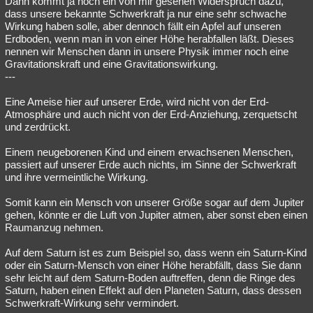
Dann kommt ja noch ein von mir gesehen Widerspruch dazu,
dass unsere bekannte Schwerkraft ja nur eine sehr schwache
Besucht
Teilgenommen
Alle
Neue
Geschlossen
Wirkung haben solle, aber dennoch fällt ein Apfel auf unseren
Erdboden, wenn man in von einer Höhe herabfallen läßt. Dieses
Lesenswert
Schlüsselwörter
nennen wir Menschen dann in unsere Physik immer noch eine
Gravitationskraft und eine Gravitationswirkung.
---
Eine Ameise hier auf unserer Erde, wird nicht von der Erd-
Atmosphäre und auch nicht von der Erd-Anziehung, zerquetscht
und zerdrückt.
Einem neugeborenen Kind und einem erwachsenen Menschen,
passiert auf unserer Erde auch nichts, im Sinne der Schwerkraft
und ihre vermeintliche Wirkung.
Somit kann ein Mensch von unserer Größe sogar auf dem Jupiter
gehen, könnte er die Luft von Jupiter atmen, aber sonst eben einen
Raumanzug nehmen.
Auf dem Saturn ist es zum Beispiel so, dass wenn ein Saturn-Kind
oder ein Saturn-Mensch von einer Höhe herabfällt, dass Sie dann
sehr leicht auf dem Saturn-Boden auftreffen, denn die Ringe des
Saturn, haben einen Effekt auf den Planeten Saturn, dass dessen
Schwerkraft-Wirkung sehr vermindert.