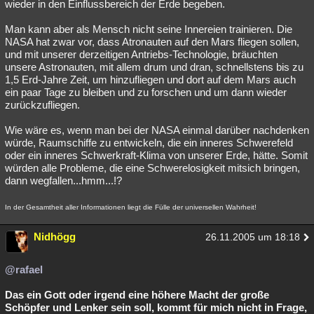
wieder in den Einflussbereich der Erde begeben.
Man kann aber als Mensch nicht seine Innereien trainieren. Die
NASA hat zwar vor, dass Atronauten auf den Mars fliegen sollen,
und mit unserer derzeitigen Antriebs-Technologie, bräuchten
unsere Astronauten, mit allem drum und dran, schnellstens bis zu
1,5 Erd-Jahre Zeit, um hinzufliegen und dort auf dem Mars auch
ein paar Tage zu bleiben und zu forschen und um dann wieder
zurückzufliegen.
Wie wäre es, wenn man bei der NASA einmal darüber nachdenken
würde, Raumschiffe zu entwickeln, die ein inneres Schwerefeld
oder ein inneres Schwerkraft-Klima von unserer Erde, hätte. Somit
würden alle Probleme, die eine Schwerelosigkeit mitsich bringen,
dann wegfallen...hmm...!?
In der Gesamtheit aller Informationen liegt die Fülle der universellen Wahrheit!
Nidhögg
26.11.2005 um 18:18
@rafael
Das ein Gott oder irgend eine höhere Macht der große
Schöpfer und Lenker sein soll, kommt für mich nicht in Frage,