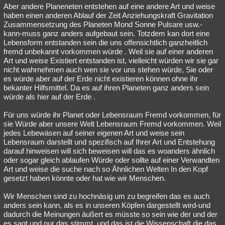
Aber andere Planeneten entstehen auf eine andere Art und weise
haben einen anderen Ablauf der Zeit Anziehungskraft Gravitation
Zusammensetzung des Planeten Mond Sonne Pulsare usw.-
kann-muss ganz anders aufgebaut sein. Totzdem kan dort eine
Lebensform entstanden sein die uns offensichtlich ganzheitlich
fremd unbekannt vorkommen würde . Weil sie auf einer anderen
Art und weise Existiert entstanden ist, vielleicht würden wir sie gar
nicht wahrnehmen auch wen sie vor uns stehen würde, Sie oder
es würde aber auf der Erde nicht existieren können ohne ihr
bekanter Hilfsmittel. Da es auf ihren Planeten ganz anders sein
würde als hier auf der Erde .
Für uns würde ihr Planet oder Lebensraum Fremd vorkommen, für
sie Würde aber unsere Welt Lebensraum Fremd vorkommen. Weil
jedes Lebewäsen auf seiner eigenen Art und weise sein
Lebensraum darstellt und spezifisch auf Ihrer Art und Entstehung
darauf hinweisen will sich beweisen will das es woanders ähnlich
oder sogar gleich ablaufen Würde oder sollte auf einer Verwandten
Art und weise die suche nach so Ähnlichen Welten In den Kopf
gesetzt haben könnte oder hat wie wir Menschen.
Wir Menschen sind zu hochnäsig um zu begreifen das es auch
anders sein kann, als es in unseren Köpfen dargestellt wird-und
dadurch die Meinungen äußert es müsste so sein wie der und der
es sagt und nur das stimmt. und das ist die Wissenschaft die das