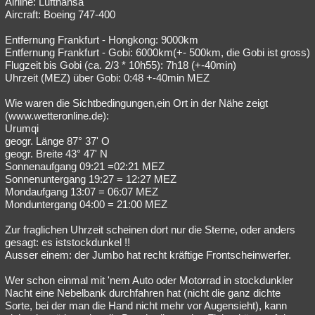
Airline: Lufthansa
Aircraft: Boeing 747-400
Entfernung Frankfurt - Hongkong: 9000km
Entfernung Frankfurt - Gobi: 6000km(+- 500km, die Gobi ist gross)
Flugzeit bis Gobi (ca. 2/3 * 10h55): 7h18 (+-40min)
Uhrzeit (MEZ) über Gobi: 0:48 +-40min MEZ
Wie waren die Sichtbedingungen,ein Ort in der Nähe zeigt
(www.wetteronline.de):
Urumqi
geogr. Länge 87° 37' O
geogr. Breite 43° 47' N
Sonnenaufgang 09:21 =02:21 MEZ
Sonnenuntergang 19:27 = 12:27 MEZ
Mondaufgang 13:07 = 06:07 MEZ
Monduntergang 04:00 = 21:00 MEZ
Zur fraglichen Uhrzeit scheinen dort nur die Sterne, oder anders
gesagt: es iststockdunkel !!
Ausser einem: der Jumbo hat recht kräftige Frontscheinwerfer.
Wer schon einmal mit 'nem Auto oder Motorrad in stockdunkler
Nacht eine Nebelbank durchfahren hat (nicht die ganz dichte
Sorte, bei der man die Hand nicht mehr vor Augensieht), kann