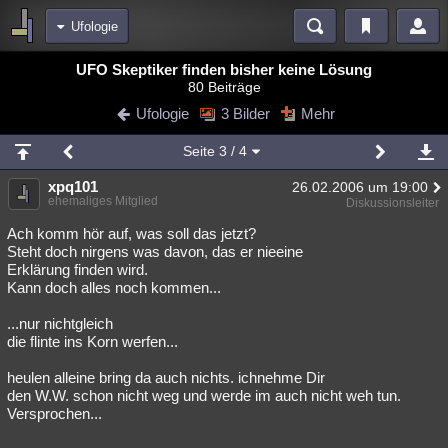
Ufologie
Bereiche
UFO Skeptiker finden bisher keine Lösung
80 Beiträge
Echtzeit
Diskussionen
Blogs
Videos
Statistiken
Ufologie
3 Bilder
Mehr
Chat
Wiki
Neuigkeiten
Seite
3
/ 4
meine Rubriken
xpq101
26.02.2006 um 19:00
Menschen
Wissenschaft
Politik
Mystery
Kriminalfälle
ehemaliges Mitglied
Diskussionsleiter
Spiritualität
Verschwörungen
Technologie
Ufologie
Ach komm hör auf, was soll das jetzt?
Steht doch nirgens was davon, das er nieeine
Erklärung finden wird.
Natur
Umfragen
Unterhaltung
Kann doch alles noch kommen...
weitere Rubriken
...nur nichtgleich
Philosophie
Träume
Orte
Esoterik
Literatur
die flinte ins Korn werfen...
Astronomie
Helpdesk
Gruppen
Gaming
Filme
heulen alleine bring da auch nichts. ichnehme Dir
den W.W. schon nicht weg und werde im auch nicht weh tun.
Musik
Clash
Verbesserungen
Allmystery
English
Versprochen...
Übersichten