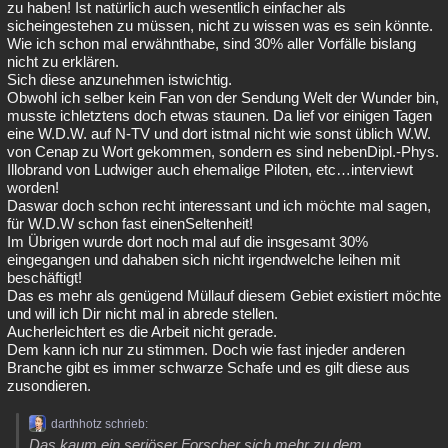
zu haben! Ist natürlich auch wesentlich einfacher als
sicheingestehen zu müssen, nicht zu wissen was es sein könnte.
Wie ich schon mal erwähnthabe, sind 30% aller Vorfälle bislang
nicht zu erklären.
Sich diese anzunehmen istwichtig.
Obwohl ich selber kein Fan von der Sendung Welt der Wunder bin,
musste ichletztens doch etwas staunen. Da lief vor einigen Tagen
eine W.D.W. auf N-TV und dort istmal nicht wie sonst üblich W.W.
von Cenap zu Wort gekommen, sondern es sind nebenDipl.-Phys.
Illobrand von Ludwiger auch ehemalige Piloten, etc…interviewt
worden!
Daswar doch schon recht interessant und ich möchte mal sagen,
für W.D.W schon fast einenSeltenheit!
Im Übrigen wurde dort noch mal auf die insgesamt 30%
eingegangen und dahaben sich nicht irgendwelche leihen mit
beschäftigt!
Das es mehr als genügend Müllauf diesem Gebiet existiert möchte
und will ich Dir nicht mal in abrede stellen.
Aucherleichtert es die Arbeit nicht gerade.
Dem kann ich nur zu stimmen. Doch wie fast injeder anderen
Branche gibt es immer schwarze Schafe und es gilt diese aus
zusondieren.
darthhotz schrieb:
Das kaum ein seriöser Forscher sich mehr zu dem