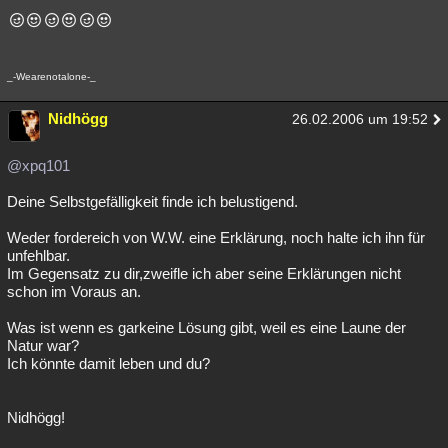
Besucht
Teilgenommen
Alle
Neue
Geschlossen
Lesenswert
Schlüsselwörter
_-Wearenotalone-_
Nidhögg
26.02.2006 um 19:52
@xpq101
Deine Selbstgefälligkeit finde ich belustigend.
Weder fordereich von W.W. eine Erklärung, noch halte ich ihn für
unfehlbar.
Im Gegensatz zu dir,zweifle ich aber seine Erklärungen nicht
schon im Voraus an.
Was ist wenn es garkeine Lösung gibt, weil es eine Laune der
Natur war?
Ich könnte damit leben und du?
Nidhögg!