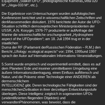
Equipment „Stalker-UFO“, photographische Kameras„Veta 020
M“, „Vega-033 M“, etc.).
Die Ergebnisse von Untersuchungen wurden aufufologischen
Konferenzen berichtet und in wissenschaftlichen Zeitschriften und
denMassenmedien diskutiert. 1976 berichtete der Autor die UFO-
Situation schriftlich demsowjetischen Ministerpräsidenten der
USSR, A.N. Kosygin; 1976-77 produzierte er aufAnfrage der
Marine die wissenschaftliche orschungsarbeit „Hydrosphere
aspect of the UFOproblem“; am 18. Juli 1994 trug er in der
staatlichen
Duma der RF (Parlament derRussischen Föderation – R.M.) den
Bericht „Ufology: ecological aspects“ vor; 1994, 1995und 1997
sprach der Autor auf Internationalen Informations-Veranstaltungen.
5.Somit wurde empirisch und experimentell ermittelt, dass es auf
dem Planeten Erde und inseiner unmittelbaren Umgebung eine
äußere Informationsübertragung, einen Einfluss aufMensch und
Natur, und die Präsenz einer Technologie einer ANDEREN als
dermenschlichem
INTELLIGENZ gibt. Deren technologische Fähigkeiten sind der
menschlichenZivilisation in ihrer derzeitigen Entwicklungsstufe
überlegen. Diese Intelligenz zeigtsich in sogenannten UFOs
(unidentifizierten fliegenden Objekten) und
verwandtenPhänomenen, was beweist, dass die