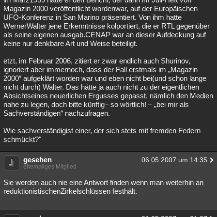
Magazin 2000 veröffentlicht wordenwar, auf der Europäischen
UFO-Konferenz in San Marino präsentiert. Von ihm hatte
WernerWalter jene Erkenntnisse kolportiert, die er RTL gegenüber
als seine eigenen ausgab.CENAP war an dieser Aufdeckung auf
keine nur denkbare Art und Weise beteiligt.
etzt, im Februar 2006, zitiert er zwar endlich auch Shurinov,
ignoriert aber immernoch, dass der Fall erstmals im „Magazin
2000“ aufgeklärt worden war und eben nicht bei(und schon lange
nicht durch) Walter. Das hätte ja auch nicht zu der eigentlichen
Absichtseines neuerlichen Ergusses gepasst, nämlich den Medien
nahe zu legen, doch bitte künftig– so wörtlich! – „bei mir als
Sachverständigen“ nachzufragen.
Wie sachverständigist einer, der sich stets mit fremden Federn
schmückt?"
gesehen
06.05.2007 um 14:35
ehemaliges Mitglied
Sie werden auch nie eine Antwort finden wenn man weiterhin an
reduktionistischenZirkelschlüssen festhält.