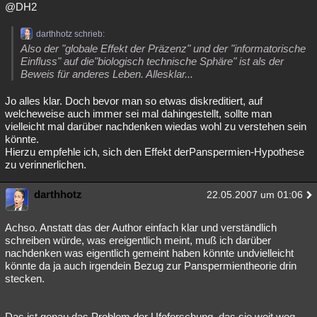
@DH2
darthhotz schrieb:
Also der "globale Effekt der Präzenz" und der "informatorische
Einfluss" auf die"biologisch technische Sphäre" ist als der
Beweis für anderes Leben. Allesklar...
Jo alles klar. Doch bevor man so etwas diskreditiert, auf
welcheweise auch immer sei mal dahingestellt, sollte man
vielleicht mal darüber nachdenken wiedas wohl zu verstehen sein
könnte.
Hierzu empfehle ich, sich den Effekt derPanspermien-Hypothese
zu verinnerlichen.
darthhotz
22.05.2007 um 01:06
Achso. Anstatt das der Author einfach klar und verständlich
schreiben würde, was ereigentlich meint, muß ich darüber
nachdenken was eigentlich gemeint haben könnte undvielleicht
könnte da ja auch irgendein Bezug zur Panspermientheorie drin
stecken.
Das ist genau das Problem der Ufoforschung, das sie weit weg