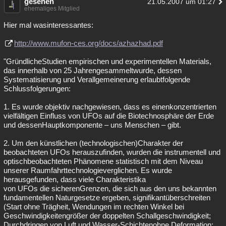
gesehen
21.05.2007 um 01:27
ehemaliges Mitglied
Hier mal wasinteressantes:
http://www.mufon-ces.org/docs/azhazhad.pdf
"GründlicheStudien empirischen und experimentellen Materials,
das innerhalb von 25 Jahrengesammeltwurde, dessen
Systematisierung und Verallgemeinerung erlaubtfolgende
Schlussfolgerungen:
1. Es wurde objektiv nachgewiesen, dass es einenkonzentrierten
vielfältigen Einfluss von UFOs auf die Biotechnosphäre der Erde
und dessenHauptkomponente – uns Menschen – gibt.
2. Um den künstlichen (technologischen)Charakter der
beobachteten UFOs herauszufinden, wurden die instrumentell und
optischbeobachteten Phänomene statistisch mit dem Niveau
unserer Raumfahrttechnologieverglichen. Es wurde
herausgefunden, dass viele Charakteristika
von UFOs die sicherenGrenzen, die sich aus den uns bekannten
fundamentellen Naturgesetze ergeben, signifikantüberschreiten
(Start ohne Trägheit, Wendungen im rechten Winkel bei
Geschwindigkeitengrößer der doppelten Schallgeschwindigkeit;
Durchdringen von Luft und Wasser-Schichtenohne Deformation;