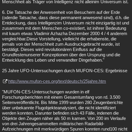
Menschheit als Träger von Intelligenz nicht alleinim Universum ist.
6. Die Tatsache der Anwesenheit von Besuchern auf der Erde
(oderdie Tatsache, dass diese permanent anwesend sind), d.h. die
Entdeckung, dass Intelligenzim Universum nicht einzigartig ist und
zusammen mit dem Menschen co-existiert, ist inihrer Bedeutung
mit kaum etwas Vladimir Azhazha Dezember 2000 4 / 4 anderem
vergleichbar.Diese Vorstellung, vielleicht die erhabenste, die
jemals von der Menschheit zum Ausdruckgebracht wurde, ist
bestätigt. Dieses wird revolutionären Einfluss auf die
Grundfestenunserer Konzeptionen über den Ursprung und die
Entwicklung des Leben und verwandter Dingehaben."
25 Jahre UFO-Untersuchungen durch MUFON-CES: Ergebnisse
http://www.mufon-ces.org/text/deutsch/25jahre.htm
"MUFON-CES-Untersuchungen wurden in elf
Forschungsberichten mit einem Gesamtumfang von rd. 3.500
Seitenveröffentlicht. Bis Mitte 1999 wurden 280 Zeugenberichte
über unbekannte Flugobjekteanalysiert, die nicht identifiziert
werden konnten. Darunter befinden sich 43 Fälle, indenen die
Objekte den Zeugen näher als 50 m kamen. Von 200 im Verlaufe
von drei Jahrengesammelten militärischen Radarbild-
Aufzeichnungen mit merkwürdigen Spuren konnten rund100 nicht