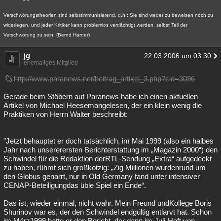
Verschwörungstheorien sind selbstimmunisierend, d.h.: Sie sind weder zu beweisen noch zu
widerlegen, und jeder Kritiker kann problemlos verdächtigt werden, selbst Teil der
Verschwörung zu sein. (Bernd Harder)
jg
22.03.2006 um 03:30
ehemaliges Mitglied
http://www.paranews.net/beitrag_artikel_3.php?cid=3096
Gerade beim Stöbern auf Paranews habe ich einen aktuellen
Artikel von Michael Heesemangelesen, der ein klein wenig die
Praktiken von Herrn Walter beschreibt:
"Jetzt behauptet er doch tatsächlich, im Mai 1999 (also ein halbes
Jahr nach unsererersten Berichterstattung im „Magazin 2000“) den
Schwindel für die Redaktion derRTL-Sendung „Extra“ aufgedeckt
zu haben, rühmt sich großkotzig: „Zig Millionen wurdenrund um
den Globus genarrt, nur in Old Germany fand unter intensiver
CENAP-Beteiligungdas üble Spiel ein Ende“.
Das ist, wieder einmal, nicht wahr. Mein Freund undKollege Boris
Shurinov war es, der den Schwindel endgültig entlarvt hat. Schon
im März1999 hatte er den Bericht, der dann im Juli-Heft von