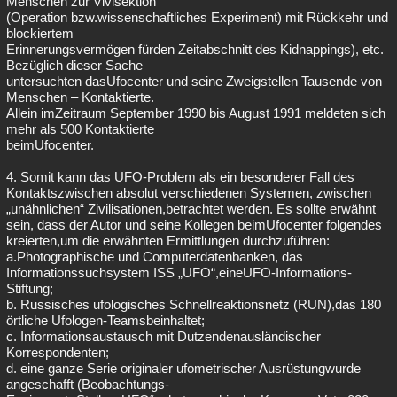
Menschen zur Vivisektion
(Operation bzw.wissenschaftliches Experiment) mit Rückkehr und
blockiertem
Erinnerungsvermögen fürden Zeitabschnitt des Kidnappings), etc.
Bezüglich dieser Sache
untersuchten dasUfocenter und seine Zweigstellen Tausende von
Menschen – Kontaktierte.
Allein imZeitraum September 1990 bis August 1991 meldeten sich
mehr als 500 Kontaktierte
beimUfocenter.
4. Somit kann das UFO-Problem als ein besonderer Fall des
Kontaktszwischen absolut verschiedenen Systemen, zwischen
„unähnlichen“ Zivilisationen,betrachtet werden. Es sollte erwähnt
sein, dass der Autor und seine Kollegen beimUfocenter folgendes
kreierten,um die erwähnten Ermittlungen durchzuführen:
a.Photographische und Computerdatenbanken, das
Informationssuchsystem ISS „UFO“,eineUFO-Informations-
Stiftung;
b. Russisches ufologisches Schnellreaktionsnetz (RUN),das 180
örtliche Ufologen-Teamsbeinhaltet;
c. Informationsaustausch mit Dutzendenausländischer
Korrespondenten;
d. eine ganze Serie originaler ufometrischer Ausrüstungwurde
angeschafft (Beobachtungs-