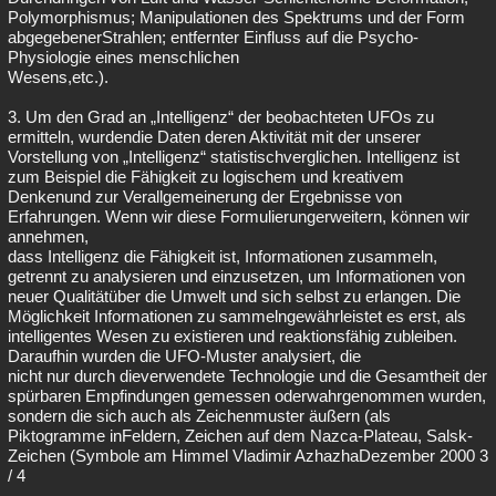
Polymorphismus; Manipulationen des Spektrums und der Form
abgegebenerStrahlen; entfernter Einfluss auf die Psycho-
Physiologie eines menschlichen
Wesens,etc.).
3. Um den Grad an „Intelligenz“ der beobachteten UFOs zu
ermitteln, wurdendie Daten deren Aktivität mit der unserer
Vorstellung von „Intelligenz“ statistischverglichen. Intelligenz ist
zum Beispiel die Fähigkeit zu logischem und kreativem
Denkenund zur Verallgemeinerung der Ergebnisse von
Erfahrungen. Wenn wir diese Formulierungerweitern, können wir
annehmen,
dass Intelligenz die Fähigkeit ist, Informationen zusammeln,
getrennt zu analysieren und einzusetzen, um Informationen von
neuer Qualitätüber die Umwelt und sich selbst zu erlangen. Die
Möglichkeit Informationen zu sammelngewährleistet es erst, als
intelligentes Wesen zu existieren und reaktionsfähig zubleiben.
Daraufhin wurden die UFO-Muster analysiert, die
nicht nur durch dieverwendete Technologie und die Gesamtheit der
spürbaren Empfindungen gemessen oderwahrgenommen wurden,
sondern die sich auch als Zeichenmuster äußern (als
Piktogramme inFeldern, Zeichen auf dem Nazca-Plateau, Salsk-
Zeichen (Symbole am Himmel Vladimir AzhazhaDezember 2000 3
/ 4