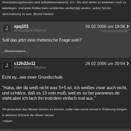
Verschwörungstheorien sind selbstimmunisierend, d.h.: Sie sind weder zu beweisen noch zu
widerlegen, und jeder Kritiker kann problemlos verdächtigt werden, selbst Teil der
Verschwörung zu sein. (Bernd Harder)
xpq101
26.02.2006 um 19:56
ehemaliges Mitglied
Diskussionsleiter
Soll das jetzt eine rhetorische Frage sein?
_-Wearenotalone-_
c12h22o11
26.02.2006 um 20:04
ehemaliges Mitglied
Echt ey...wie inner Grundschule.
"Haha, der da weiß nicht was 5+5 ist. Ich weißes zwar auch nicht,
und schätze, daß es 13 sein muß, weil es so bei paranews.de
steht,aber ich lach ihn trotzdem einfach mal aus."
Um jemandem das Wasser reichen zu können, sollte man zuerst einmal in Erfahrung bringen,
in welchem Schrank die Gläser stehen.
-=ebai=-