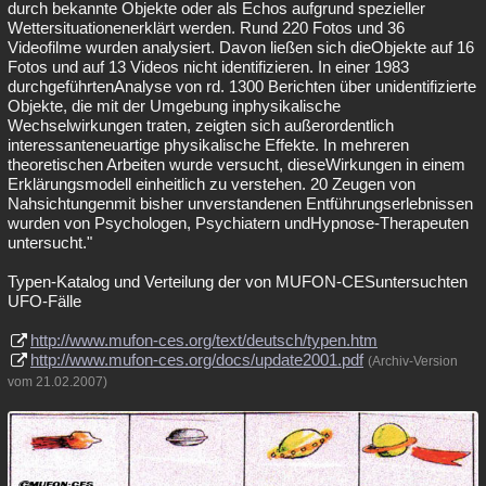
durch bekannte Objekte oder als Echos aufgrund spezieller
Wettersituationenerklärt werden. Rund 220 Fotos und 36
Videofilme wurden analysiert. Davon ließen sich dieObjekte auf 16
Fotos und auf 13 Videos nicht identifizieren. In einer 1983
durchgeführtenAnalyse von rd. 1300 Berichten über unidentifizierte
Objekte, die mit der Umgebung inphysikalische
Wechselwirkungen traten, zeigten sich außerordentlich
interessanteneuartige physikalische Effekte. In mehreren
theoretischen Arbeiten wurde versucht, dieseWirkungen in einem
Erklärungsmodell einheitlich zu verstehen. 20 Zeugen von
Nahsichtungenmit bisher unverstandenen Entführungserlebnissen
wurden von Psychologen, Psychiatern undHypnose-Therapeuten
untersucht."
Typen-Katalog und Verteilung der von MUFON-CESuntersuchten
UFO-Fälle
http://www.mufon-ces.org/text/deutsch/typen.htm
http://www.mufon-ces.org/docs/update2001.pdf
(Archiv-Version
vom 21.02.2007)