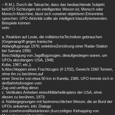
– R.M.). Durch die Tatsache, dass das beobachtende Subjekt
beiUFO-Sichtungen ein intelligentes Wesen ist, Mensch oder
Mensch-Maschine, lässt sich voneiner objektiven Erkenntnis
sprechen. UFO-Aktivität sollte als intelligent klassifiziertwerden.
Beispiele können
sein:
a. Reaktion auf Leute, die militärischeTechniken gebrauchen
(Gegenangriff gegen Iranische
Abfangflugzeuge 1976; selektiveZerstörung einer Radar-Station
bei Samara 1990;
Beschädigung von Jagdflugzeugen, dieaufgestiegen waren, um
UFOs abzufangen: USA, 1948;
Kuba, 1967; etc.);
b.Abschleppen eines Frachtzuges (# 1702), Gewicht 1560 Tonnen,
ohne ihn zu berühren,auf
einer Strecke von etwa 50 km in Karelia, 1985. UFO trennte sich in
derBahnhofsregion vom
Zug und umflog diese;
c. Vertikales Anheben einesMilitärhelikopters der USA, ohne
diesen zu berühren, 1973;
d. Nahbegegnungen mit fastmenschlichen Wesen, die an Bord der
UFOs ankamen, inkl. Dialoge
und zunehmendAbduktionen (kurzzeitiges Kidnapping von