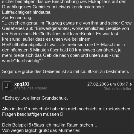
sicher bestätigen das die Beschreibung des Flukapitäns auf den
Durchflugeines Gebietes mit etwas kondensierender
Luftfeuchtigkeit hindeutet.
Zur Erinnerung:
"... erschien genau im Flugweg etwas nie von ihm und seiner Crew
Gesehenes auf: "Einweißgefärbtes, wolkenähnliches Gebilde von
der Form eines Heißluftballons mit klarerKontur. Es war fast
kreisrund, außer dass es unten wie bei einem
Heißluftballonabgeflacht war." Je mehr sich die LH-Maschine in
den nächsten 5 Minuten über bald 80 kmhinweg annäherte, je
mehr breite sich das Gebilde nach oben und unten aus - und
wurde"durchsichtig"."
Sogar die größe des Gebietes ist so mit ca. 80km zu bestimmen.
xpq101
27.02.2006 um 00:47
ehemaliges Mitglied
Diskussionsleiter
>Echt ey...wie inner Grundschule.
Also in der Grundschule habe ich mich nochnicht mit rhetorischen
Fragen beschäftigen müssen 
Dein Beispiel 5+5lass ich mal im Raum stehen…
Von wegen täglich grüßt das Murmeltier!