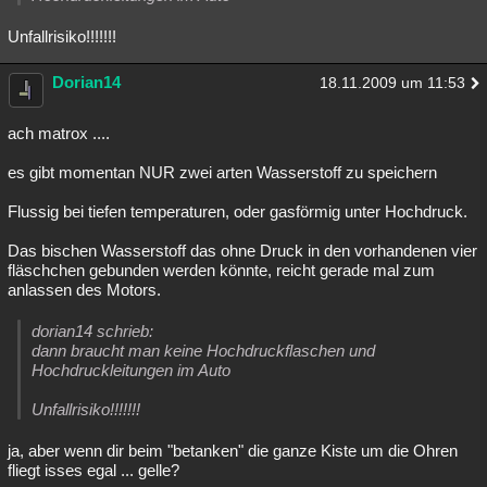
Besucht
Teilgenommen
Alle
Neue
Geschlossen
Unfallrisiko!!!!!!!
Lesenswert
Schlüsselwörter
Dorian14
18.11.2009 um 11:53
ach matrox ....
es gibt momentan NUR zwei arten Wasserstoff zu speichern
Flussig bei tiefen temperaturen, oder gasförmig unter Hochdruck.
Das bischen Wasserstoff das ohne Druck in den vorhandenen vier
fläschchen gebunden werden könnte, reicht gerade mal zum
anlassen des Motors.
dorian14 schrieb:
dann braucht man keine Hochdruckflaschen und
Hochdruckleitungen im Auto
Unfallrisiko!!!!!!!
ja, aber wenn dir beim "betanken" die ganze Kiste um die Ohren
fliegt isses egal ... gelle?