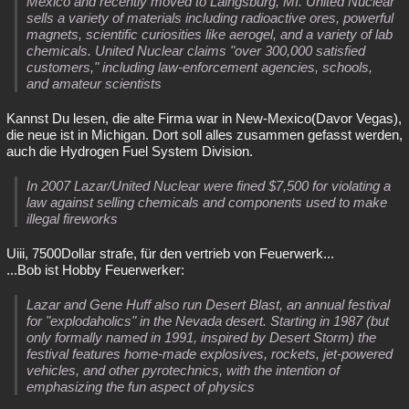
Mexico and recently moved to Laingsburg, MI. United Nuclear
sells a variety of materials including radioactive ores, powerful
magnets, scientific curiosities like aerogel, and a variety of lab
chemicals. United Nuclear claims "over 300,000 satisfied
customers," including law-enforcement agencies, schools,
and amateur scientists
Kannst Du lesen, die alte Firma war in New-Mexico(Davor Vegas),
die neue ist in Michigan. Dort soll alles zusammen gefasst werden,
auch die Hydrogen Fuel System Division.
In 2007 Lazar/United Nuclear were fined $7,500 for violating a
law against selling chemicals and components used to make
illegal fireworks
Uiii, 7500Dollar strafe, für den vertrieb von Feuerwerk...
...Bob ist Hobby Feuerwerker:
Lazar and Gene Huff also run Desert Blast, an annual festival
for "explodaholics" in the Nevada desert. Starting in 1987 (but
only formally named in 1991, inspired by Desert Storm) the
festival features home-made explosives, rockets, jet-powered
vehicles, and other pyrotechnics, with the intention of
emphasizing the fun aspect of physics