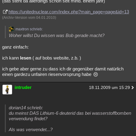
(das steht da allerdings schon seit mind. einem jahr)
https://unitednuclear.com/index.php?main_page=page&id=13
(Archiv-Version vom 04.01.2010)
maxtron schrieb:
Woher willst Du wissen was Bob gerade macht?
ganz einfach:
ich kann
lesen
( auf bobs website, z.b. )
ich gebe aber gerne zu dass ich dir gegenüber damit natürlich
einen gardezu unfairen riesenvorsprung habe
intruder
18.11.2009 um 15:29
dorian14 schrieb:
du meinst DAS Lithium-6 deuterid das bei wasserstoffbomben
verwendung findet?
Als was verwendet...?