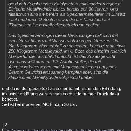
die durch Zugabe eines Katalysators miteinander reagieren.
Einfache Metallhydride gibt es bereits seit 30 Jahren. Und
tatsächlich sind sie bereits als Speichermaterialien im Einsatz
- auf modernen U-Booten etwa, die bei Tauchfahrt auf
flüsterleisen Brennstoffzellenbetrieb umschalten.
Das Speichervermögen dieser Verbindungen hält sich mit
zwei Gewichtsprozent Wasserstoff in engen Grenzen. Um
fünf Kilogramm Wasserstoff zu speichern, benötigt man etwa
250 Kilogramm Metallhydrid. Im U-Boot, das ohnehin reichlich
Masse für die Tauchfahrt braucht, ist das Zusatzgewicht
durchaus willkommen. Für Autohersteller, die mit
Aluminiumkarosserien und Magnesiumblechen um jedes
Gramm Gewichtseinsparung kämpfen aber, sind die
klassischen Metallhydride völlig indiskutabel.
und da ist der ganze text zu deiner bahnbrechenden Erfindung,
inklusive erklärung warum man noch jede menge Druck dazu
benötigt.
Selbst bei modernen MOF noch 20 bar.
http://www.schattenblick.de/infopool/natur/technik/ntene668.html