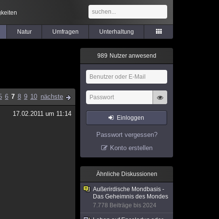
keiten
Natur
Umfragen
Unterhaltung
9
8
9
Nutzer anwesend
5
6
7
8
9
10
nächste
17.02.2011 um 11:14
Einloggen
Passwort vergessen?
Konto erstellen
Ähnliche Diskussionen
Außerirdische Mondbasis -
Das Geheimnis des Mondes
7.778 Beiträge bis 2024