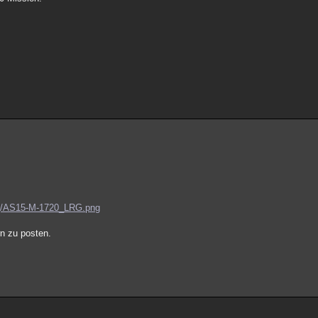
png/AS15-M-1720_LRG.png
rn zu posten.