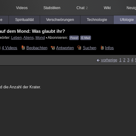
Videos
Statistiken
Chat
Wiki
Neuig
2
le
Spiritualität
Verschwörungen
Technologie
Ufologie
auf dem Mond: Was glaubt ihr?
wörter:
Leben
,
Aliens
,
Mond
▪ Abonnieren:
Feed
E-Mail
4 Videos
Beobachten
Antworten
Suchen
Infos
vorherige
1
2
3
4
nd die Anzahl der Krater.