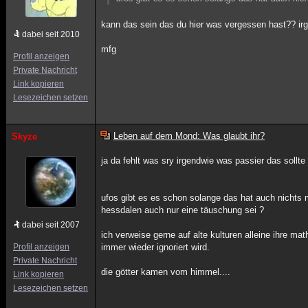
kann das sein das du hier was vergessen hast?? irge
dabei seit 2010
mfg
Profil anzeigen
Private Nachricht
Link kopieren
Lesezeichen setzen
Leben auf dem Mond: Was glaubt ihr?
Skyze
ja da fehlt was sry irgendwie was passier das sollte
ufos gibt es es schon solange das hat auch nichts mi
hessdalen auch nur eine täuschung sei ?
dabei seit 2007
ich verweise gerne auf alte kulturen alleine ihre m
Profil anzeigen
immer wieder ignoriert wird.
Private Nachricht
die götter kamen vom himmel....
Link kopieren
Lesezeichen setzen