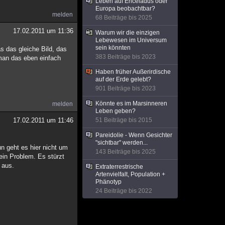
Leben auf Enceladus oder
Europa beobachtbar?
melden
68 Beiträge bis 2025
17.02.2011 um 11:36
Warum wir die einzigen
Lebewesen im Universum
sein könnten
s das gleiche Bild, das
383 Beiträge bis 2023
 man das eben einfach
Haben früher Außerirdische
auf der Erde gelebt?
901 Beiträge bis 2023
Könnte es im Marsinneren
melden
Leben geben?
17.02.2011 um 11:46
51 Beiträge bis 2015
Pareidolie - Wenn Gesichter
"sichtbar" werden...
n geht es hier nicht um
143 Beiträge bis 2025
ein Problem. Es stürzt
 aus.
Extraterrestrische
Artenvielfalt, Population +
Phänotyp
24 Beiträge bis 2022