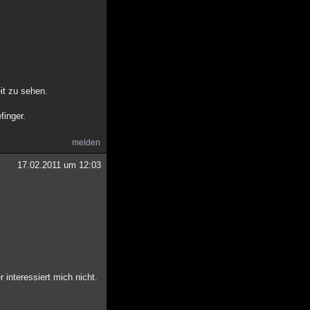
it zu sehen.
finger.
melden
17.02.2011 um 12:03
 interessiert mich nicht.