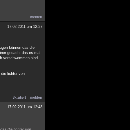
melden
17.02.2011 um 12:37
zeugen können das die
 einer gedacht das es mal
fach verschwommen sind
die lichter von
3x zitiert
melden
17.02.2011 um 12:48
das die lichter von