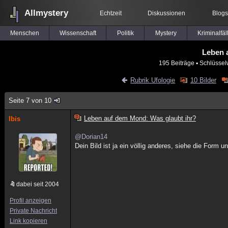
Allmystery
Echtzeit
Diskussionen
Blogs
Menschen
Wissenschaft
Politik
Mystery
Kriminalfäl
Leben 
195 Beiträge
▪ Schlüssel
Rubrik Ufologie
10 Bilder
Seite 7 von 10
Leben auf dem Mond: Was glaubt ihr?
Ibis
@Dorian14
Dein Bild ist ja ein völlig anderes, siehe die Form u
dabei seit 2004
Profil anzeigen
Private Nachricht
Link kopieren