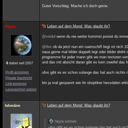
Guter Vorschlag. Mache ich doch gerne.
Leben auf dem Mond: Was glaubt ihr?
Skyze
@voidol
wenn du nie weiter kommst postet du immer
@Ibis
ob da jetzt nun ein ruamschiff liegt ist nich 
nasa gerne mal bilder doppelt legt oder bilder dreht
programme für jeder mann gibt wo man texturen ver
und das mit absicht daran gibt es kein zweifel das ha
dabei seit 2007
Profil anzeigen
ufos gibt es es schon solange das hat auch nichts mi
Private Nachricht
bin ja mal gespannt wie ihr skeptiker hessdalen erklä
Link kopieren
Lesezeichen setzen
Leben auf dem Mond: Was glaubt ihr?
lehmänn
Skyze schrieb:
ufos gibt es es schon solange das hat auch nicht