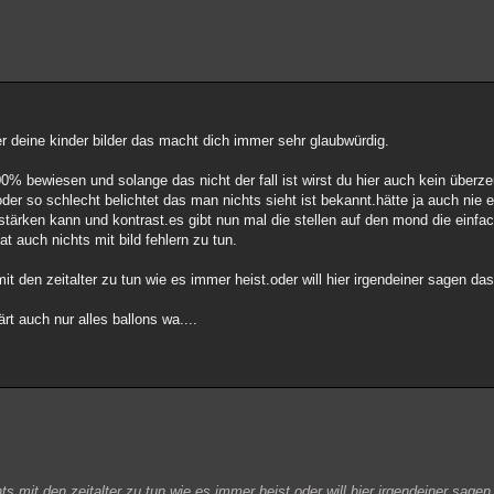
 deine kinder bilder das macht dich immer sehr glaubwürdig.
100% bewiesen und solange das nicht der fall ist wirst du hier auch kein über
 oder so schlecht belichtet das man nichts sieht ist bekannt.hätte ja auch nie
stärken kann und kontrast.es gibt nun mal die stellen auf den mond die ein
t auch nichts mit bild fehlern zu tun.
t den zeitalter zu tun wie es immer heist.oder will hier irgendeiner sagen das 
rt auch nur alles ballons wa....
s mit den zeitalter zu tun wie es immer heist.oder will hier irgendeiner sagen 