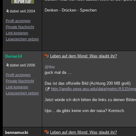
Denken - Drücken - Sprechen
dabei seit 2004
Profil anzeigen
Private Nachricht
Link kopieren
Lesezeichen setzen
Leben auf dem Mond: Was glaubt ihr?
Dorian14
dabei seit 2006
@Ibis
guck mal da ....
Profil anzeigen
Private Nachricht
Das ist das offizielle Bild (Achtung 200 MB groß)
Link kopieren
http://apollo.sese.asu.edu/data/metric/AS15/
Lesezeichen setzen
Jetzt würde ich dich bitten die links zu deinen Bilde
Ups... da gibts keine von der nasa? Komisch.
Leben auf dem Mond: Was glaubt ihr?
bennamucki