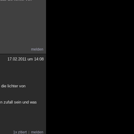
melden
17.02.2011 um 14:08
die lichter von
in zufall sein und was
1x zitiert
melden