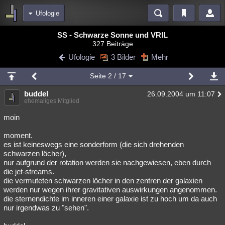
Ufologie
Bereiche
SS - Schwarze Sonne und VRIL
327 Beiträge
Echtzeit
Diskussionen
Blogs
Videos
Statistiken
Ufologie
3 Bilder
Mehr
Chat
Wiki
Neuigkeiten
Seite
2
/ 17
meine Rubriken
buddel
26.09.2004 um 11:07
Menschen
Wissenschaft
Politik
Mystery
Kriminalfälle
ehemaliges Mitglied
Spiritualität
Verschwörungen
Technologie
Ufologie
moin
moment.
Natur
Umfragen
Unterhaltung
es ist keineswegs eine sonderform (die sich drehenden
weitere Rubriken
schwarzen löcher),
nur aufgrund der rotation werden sie nachgewiesen, eben durch
Philosophie
Träume
Orte
Esoterik
Literatur
die jet-streams.
die vermuteten schwarzen löcher in den zentren der galaxien
Astronomie
Helpdesk
Gruppen
Gaming
Filme
werden nur wegen ihrer gravitativen auswirkungen angenommen.
die sternendichte im inneren einer galaxie ist zu hoch um da auch
Musik
Clash
Verbesserungen
Allmystery
English
nur irgendwas zu "sehen".
Übersichten