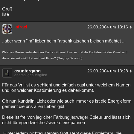
Gruß
Ilse
jafrael
26.09.2004 um 13:16
..aber wenn "ihr" lieber beim "arschklatschen bleiben möchtet ...
Welches Muster verbindet den Krebs mit dem Hummer und die Orchidee mit der Primel und
diese vier mit mir? Und mich mit Ihnen? (Gregory Bateson)
csuntergang
26.09.2004 um 13:28
ehemaliges Mitglied
Für das Vril ist es schlicht und einfach egal unter welchem Namen
und ion welcher Kostümierung es daherkommt.
Ob nun Kundalini,Licht oder wie auch immer es ist die Energieform
gemeint die uns allen Leben gibt.
Diese ist frei von jeglicher Färbung jedweger Coleur und lässt sich
nicht für irgendwelche Zwecke einspannen
.Hinter jedem nichtexistenten Gott steht diese Enrgieform, die