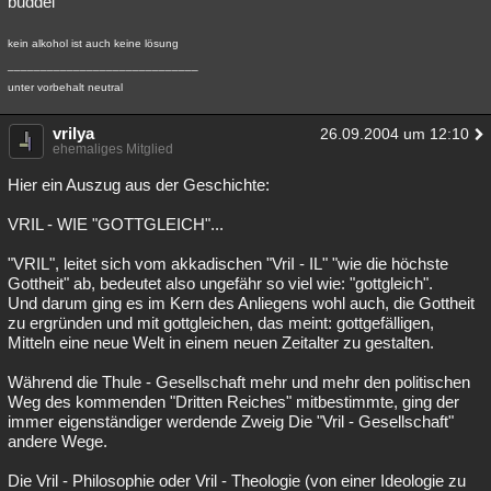
buddel
Besucht
Teilgenommen
Alle
Neue
Geschlossen
kein alkohol ist auch keine lösung
Lesenswert
Schlüsselwörter
_____________________________
unter vorbehalt neutral
vrilya
26.09.2004 um 12:10
ehemaliges Mitglied
Hier ein Auszug aus der Geschichte:
VRIL - WIE "GOTTGLEICH"...
"VRIL", leitet sich vom akkadischen "VriI - IL" "wie die höchste
Gottheit" ab, bedeutet also ungefähr so viel wie: "gottgleich".
Und darum ging es im Kern des Anliegens wohl auch, die Gottheit
zu ergründen und mit gottgleichen, das meint: gottgefälligen,
Mitteln eine neue Welt in einem neuen Zeitalter zu gestalten.
Während die Thule - Gesellschaft mehr und mehr den politischen
Weg des kommenden "Dritten Reiches" mitbestimmte, ging der
immer eigenständiger werdende Zweig Die "Vril - Gesellschaft"
andere Wege.
Die Vril - Philosophie oder Vril - Theologie (von einer Ideologie zu