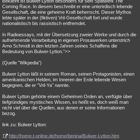
Bekannt ist Bulwer-Lytton besonders für sein Spätwerk The
Coming Race. In diesem beschreibt er eine unterirdisch lebende
Gesellschaft, die eine geheime Kraft beherrscht. Dieser Mythos
lebte später in der (fiktiven) Vril-Gesellschaft fort und wurde
nationalistisch bis rassistisch entfremdet.
In Radioessays, mit der Übersetzung zweier Werke und durch die
aufnehmende Verarbeitung in eigenen Prosawerken unterstrich
Arno Schmidt in den letzten Jahren seines Schaffens die
Bedeutung von Bulwer-Lytton.">>
(Quelle "Wikpedia")
Bulwer Lytton läßt in seinem Roman, seinen Protagonisten, einen
amerikanischen Helden, im Inneren der Erde lebende Wesen
begegnen, die er "Vril-Ya" nannte.
Bulwer Lytton gehörte einem Geheimen Orden an, verfügte über
tiefgründiges mystisches Wissen, so heißt es, doch weiß man
nicht viel über die Quellen, aus denen er seine Informationen
bezog.
link zu: Bulwer Lytton:
http://home.t-online.de/home/benina/Bulwer-Lytton.htm