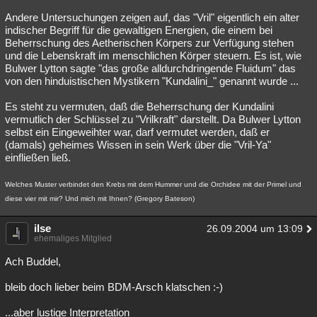
Andere Untersuchungen zeigen auf, das "Vril" eigentlich ein alter
indischer Begriff für die gewaltigen Energien, die einem bei
Beherrschung des Aetherischen Körpers zur Verfügung stehen
und die Lebenskraft im menschlichen Körper steuern. Es ist, wie
Bulwer Lytton sagte "das große alldurchdringende Fluidum" das
von den hinduistischen Mystikern "Kundalini_" genannt wurde ...
Es steht zu vermuten, daß die Beherrschung der Kundalini
vermutlich der Schlüssel zu "Vrilkraft" darstellt. Da Bulwer Lytton
selbst ein Eingeweihter war, darf vermutet werden, daß er
(damals) geheimes Wissen in sein Werk über die "Vril-Ya"
einfließen ließ.
Welches Muster verbindet den Krebs mit dem Hummer und die Orchidee mit der Primel und
diese vier mit mir? Und mich mit Ihnen? (Gregory Bateson)
ilse
26.09.2004 um 13:09
ehemaliges Mitglied
Ach Buddel,
bleib doch lieber beim BDM-Arsch klatschen :-)
...aber lustige Interpretation