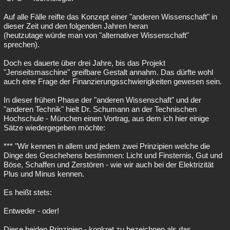
Auf alle Fälle reifte das Konzept einer "anderen Wissenschaft" in
dieser Zeit und den folgenden Jahren heran
(heutzutage würde man von "alternativer Wissenschaft"
sprechen).
Doch es dauerte über drei Jahre, bis das Projekt
"Jenseitsmaschine" greifbare Gestalt annahm. Das dürfte wohl
auch eine Frage der Finanzierungsschwierigkeiten gewesen sein.
In dieser frühen Phase der "anderen Wissenschaft" und der
"anderen Technik" hielt Dr. Schumann an der Technischen
Hochschule - München einen Vortrag, aus dem ich hier einige
Sätze wiedergegeben möchte:
*** "Wir kennen in allem und jedem zwei Prinzipien welche die
Dinge des Geschehens bestimmen: Licht und Finsternis, Gut und
Böse, Schaffen und Zerstören - wie wir auch bei der Elektrizität
Plus und Minus kennen.
Es heißt stets:
Entweder - oder!
Diese beiden Prinzipien - konkret zu bezeichnen als das