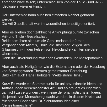
sprechen wäre falsch) unterschied sich von der Thule - und -NS -
Ideologie in vielerlei Hinsicht.
Der Unterschied kann auf einen einfachen Nenner gebracht
werden:
Die Vril Gesellschaft war im wesentlichen jenseitig orientiert.
Aber es blieben doch zahlreiche Anknüpfungspunkte zwischen
Vril- und Thule - Gesellschaft.
Beide bemühten sich um die Geheimnisse der fernen
Vergangenheit: Atlantis, Thule, die "Insel der Seligen" des
Gilgamesch - in den Felsen von Helgoland erkannten sie deren
Überreste.
Dann die Urverbindung zwischen Germanien und Mesopotamien.
Aber auch alte Heiligtümer wie die Externsteine oder der Hausberg
von Stronegg waren Themen gemeinsamer Forschung.
Bald kam auch Hans Hörbigers "Welteislehre" hinzu.
Kurz: Es wurde ein Sammelpunkt für unkonventionelle Ideen und
Auffassungen verschiedenster Art. Und so braucht es eigentlich
gar nicht zu verwundern, wenn eine der phantastischsten Ideen,
die jemals von Menschen gedacht wurden, in diesem Kreise auf
fruchtbaren Boden viel: Dr. Schumanns Idee einer
"Jenseitsmaschine"...