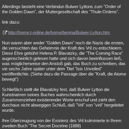
Allerdings besteht eine Verbindun Bulwer Lyttons zum "Order of
the Golden Dawn", der Muttergesellschaft des "Thule-Ordens".
link dazu:
http://home.t-online.de/home/benina/Bulwer-Lytton.htm
Nun waren aber weder "Golden Dawn" noch die Nazis die ersten,
die versuchten das Geheimnis der Kraft des Vril zu entschleiern.
Diese Ehre gebührt Helena P. Blavatzky, die "The Coming Race"
augenscheinlich gelesen hatte und sich davon beeinflussen ließ,
was möglicherweise den Anstoß gab, das Buch zu schreiben, das
sie sechs Jahre später unter dem Titel "Isis Unveiled"
veröffentlichte. (Siehe dazu die Passage über die "Kraft, die Atome
bewegt")
Schließlich stellt die Blavatzky fest, daß Bulwer Lytton die
Kunstnamen seines Buches wahrscheinlich durch
Zusammenziehen existierender Worte erschuf und zieht den
durchaus nicht abwegigen Schluß, daß "Vril" von "viril" hergeleitet
wurde.
Ihre Überzeugung von der Existenz des Vril kulminierte in Ihrem
zweiten Buch "The Secret Doctrine (1888)