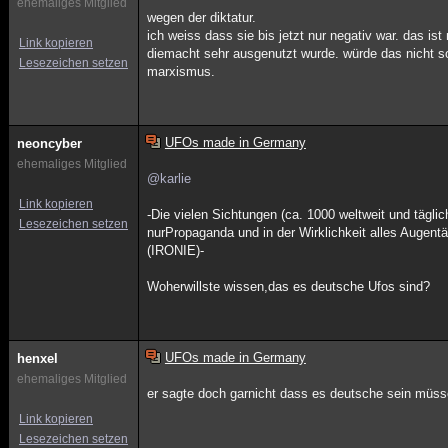
ehemaliges Mitglied
wegen der diktatur.
ich weiss dass sie bis jetzt nur negativ war. das is
Link kopieren
diemacht sehr ausgenutzt wurde. würde das nicht so
Lesezeichen setzen
marxismus.
UFOs made in Germany
neoncyber
ehemaliges Mitglied
@karlie
Link kopieren
-Die vielen Sichtungen (ca. 1000 weltweit und täglic
Lesezeichen setzen
nurPropaganda und in der Wirklichkeit alles Augen
(IRONIE)-
Woherwillste wissen,das es deutsche Ufos sind?
UFOs made in Germany
henxel
ehemaliges Mitglied
er sagte doch garnicht dass es deutsche sein müss
Link kopieren
Lesezeichen setzen