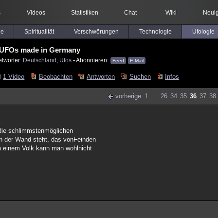
s
Videos
Statistiken
Chat
Wiki
Neuig
le
Spiritualität
Verschwörungen
Technologie
Ufologie
UFOs made in Germany
elwörter:
Deutschland
,
Ufos
▪ Abonnieren:
Feed
E-Mail
1 Video
Beobachten
Antworten
Suchen
Infos
vorherige
1
...
26
34
35
36
37
38
s die schlimmstenmöglichen
n der Wand steht, das vonFeinden
ch einem Volk kann man wohlnicht