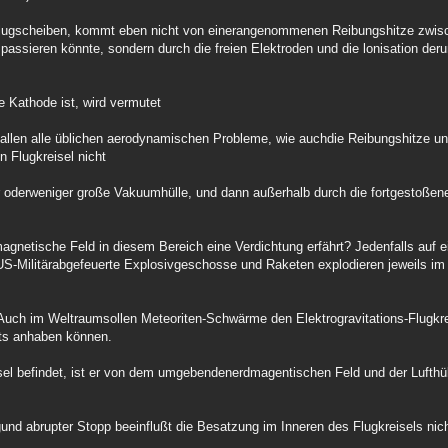
n Flugscheiben, kommt eben nicht von einerangenommenen Reibungshitze zwis
passieren könnte, sondern durch die freien Elektroden und die lonisation der
e Kathode ist, wird vermutet
len alle üblichen aerodynamischen Probleme, wie auchdie Reibungshitze un
n Flugkreisel nicht
r oderweniger große Vakuumhülle, und dann außerhalb durch die fortgestoßene
gnetische Feld in diesem Bereich eine Verdichtung erfährt? Jedenfalls auf e
-Militärabgefeuerte Explosivgeschosse und Raketen explodieren jeweils im 
uch im Weltraumsollen Meteoriten-Schwärme den Elektrogravitations-Flugkre
hts anhaben können.
isel befindet, ist er von dem umgebendenerdmagentischen Feld und der Lufthül
nd abrupter Stopp beeinflußt die Besatzung im Inneren des Flugkreisels nic