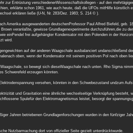
 sehr zur Entrüstung verschiedenerWissenschaftskollegen - auf den mehrtägi
hien, erklärte schon 1961, wie auch heute, daß die UFOs mitHilfe künstlich 
echsel erklären ließe (U-N, Nr. 283/Dez. 1983; S. 214 © ).
nach Amerika ausgewanderten deutschenProfessor Paul Alfred Biefeld, geb. 1
d Brown veranlaßte, gewisse Grundlagenexperimente durchzuführen,die zu de
 wie einPendel frei aufgehängter Kondensator mit den Polenden in der Horizon
zt wird.
egengewichten auf der anderen Waagschale ausbalanciert undanschließend d
alenach oben, wenn der Kondensator mit seinem positiven Pol nach oben lie
der Waagschale, so bewegt sich dieseWaagschale nach unten. Rho Sigma nim
nes Schwerefeld erzeugen könnten.
 Elektrodenspannung versehen, könnten in den Schwebezustand undzum Aufs
trizität und Gravitation eine ähnliche wechselseitige Verknüpfung besteht, 
rchflossene Spulefür den Elektromagnetismus leistet, besorgt der spannung
ißiger Jahren betriebenen Grundlagenforschungen wurden in den fünfziger Jah
che Nutzbarmachung dort von offizieller Seite gezielt unterdrücktwurde.