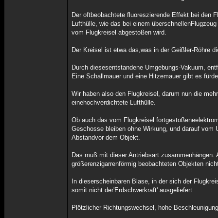
Der oftbeobachtete fluoreszierende Effekt bei de
Lufthülle, wie das bei einem überschnellenFlugzeug 
vom Flugkreisel abgestoßen wird.
Der Kreisel ist etwa das,was in der Geißler-Röhre di
Durch diesesentstandene Umgebungs-Vakuum, entfal
Eine Schallmauer und eine Hitzemauer gibt es fürde
Wir haben also den Flugkreisel, darum nun die meh
einehochverdichtete Lufthülle.
Ob auch das vom Flugkreisel fortgestoßeneelektroma
Geschosse bleiben ohne Wirkung, und darauf vom US
Abstandvor dem Objekt.
Das muß mit dieser Antriebsart zusammenhängen. A
größerenzigarrenförmig beobachteten Objekten nic
In dieserscheinbaren Blase, in der sich der Flugkre
somit nicht der'Erdschwerkraft' ausgeliefert
Plötzlicher Richtungswechsel, hohe Beschleunigungu