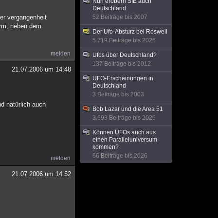
Nun erobern SIE auch
Deutschland
der vergangenheit
52 Beiträge bis 2007
form, neben dem
Der Ufo-Absturz bei Roswell
5.719 Beiträge bis 2026
melden
Ufos über Deutschland?
137 Beiträge bis 2012
21.07.2006 um 14:48
UFO-Erscheinungen in
Deutschland
3 Beiträge bis 2003
nd natürlich auch
Bob Lazar und die Area 51
3.693 Beiträge bis 2026
Können UFOs auch aus
einen Paralleluniversum
kommen?
66 Beiträge bis 2026
melden
21.07.2006 um 14:52