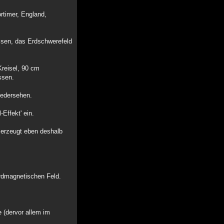
rtimer, England,
assen, das Erdschwerefeld
Kreisel, 90 cm
ssen.
iedersehen.
Effekt' ein.
r erzeugt eben deshalb
erdmagnetischen Feld.
e (dervor allem im