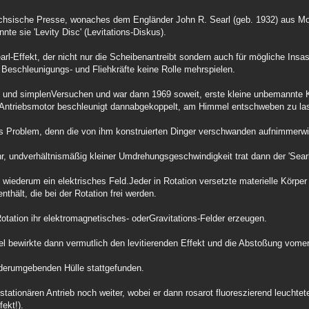
chsische Presse, wonaches dem Engländer John R. Searl (geb. 1932) aus Mo
nte sie 'Levity Disc' (Levitations-Diskus).
arl-Effekt, der nicht nur die Scheibenantreibt sondern auch für mögliche Ins
Beschleunigungs- und Fliehkräfte keine Rolle mehrspielen.
n und simplenVersuchen und war dann 1969 soweit, erste kleine unbemannte 
 Antriebsmotor beschleunigt dannabgekoppelt, am Himmel entschweben zu la
ßtes Problem, denn die von ihm konstruierten Dinger verschwanden aufnimmerw
r, undverhältnismäßig kleiner Umdrehungsgeschwindigkeit trat dann der 'Searl-
se wiederum ein elektrisches Feld.Jeder in Rotation versetzte materielle Körpe
nthält, die bei der Rotation frei werden.
Rotation ihr elektromagnetisches- oderGravitations-Felder erzeugen.
l bewirkte dann vermutlich den levitierenden Effekt und die Abstoßung vom
 derumgebenden Hülle stattgefunden.
tationären Antrieb noch weiter, wobei er dann rosarot fluoreszierend leuchtet
ekt!).