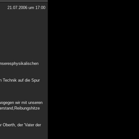
21.07.2006 um 17:00
unseresphysikalischen
n Technik auf die Spur
wogegen wir mit unseren
erstand,Reibungshitze
Oberth, der 'Vater der