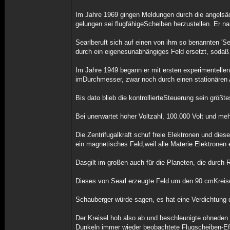
Im Jahre 1969 gingen Meldungen durch die angelsä
gelungen sei flugfähigeScheiben herzustellen. Er nan
Searlberuft sich auf einen von ihm so benannten 'Se
durch ein eigenesunabhängiges Feld ersetzt, sodaß 
Im Jahre 1949 begann er mit ersten experimentelle
imDurchmesser, zwar noch durch einen stationären
Bis dato blieb die kontrollierteSteuerung sein grö
Bei unerwartet hoher Voltzahl, 100.000 Volt und meh
Die Zentrifugalkraft schuf freie Elektronen und die
ein magnetisches Feld,weil alle Materie Elektronen e
Dasgilt im großen auch für die Planeten, die durch 
Dieses von Searl erzeugte Feld um den 90 cmKreise
Schauberger würde sagen, es hat eine Verdichtung
Der Kreisel hob also ab und beschleunigte ohneden s
Dunkeln immer wieder beobachtete Flugscheiben-Eff