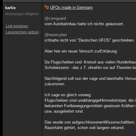
UFOs made in Germany
karlie
ehemaliges Mitglied
@comguard
vom Autobahnbau hatte ich nichts geäussert.
Link kopieren
Lesezeichen setzen
@neoncyber
ichhatte nicht von "Deutschen UFOS" geschrieben.
Aber hier ein neuer Versuch zurErklärung:
Da Flugscheiben und -Kreisel aus vielen Hundertta
Schulwissens - das z.T. ohnehin nur auf Theorien ba
Nachfolgend soll nun der vage und laienhafte Vers
zukommen.
Ich sage es gleich vorweg:
Flugscheiben sind unabhängigeHimmelskörper, die i
bekannten Fortbewegungsmitteln gewissen Kräften
usw. ausgeliefert sind.
Das wurde von aufgeschlossenenWissenschaftlern, 
Raumfahrt gehört, schon seit langem erkannt.