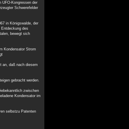
gen UFO-Kongressen der
erzeugter Schwerefelder
867 in Königswalde, der
r Entdeckung des
talen, bewegt sich
em Kondensator Strom
gt
mt an, daß nach diesem
teigen gebracht werden.
wiebekanntlich zwischen
sgeladene Kondensator im
ren selbstzu Patenten