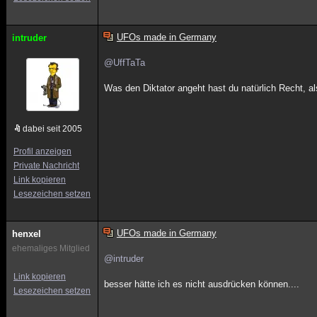
UFOs made in Germany
intruder
@UffTaTa
Was den Diktator angeht hast du natürlich Recht, als
dabei seit 2005
Profil anzeigen
Private Nachricht
Link kopieren
Lesezeichen setzen
UFOs made in Germany
henxel
ehemaliges Mitglied
@intruder
Link kopieren
besser hätte ich es nicht ausdrücken können....
Lesezeichen setzen