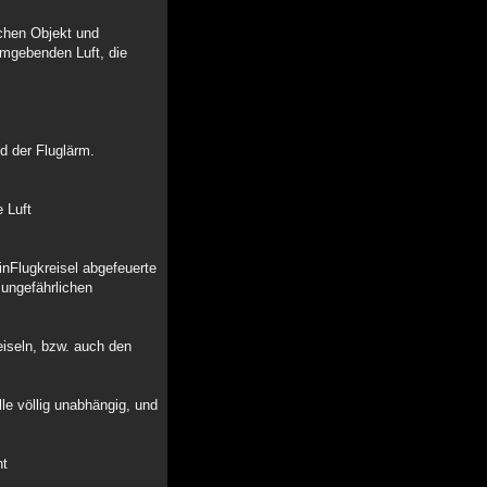
chen Objekt und
umgebenden Luft, die
d der Fluglärm.
 Luft
inFlugkreisel abgefeuerte
ungefährlichen
iseln, bzw. auch den
le völlig unabhängig, und
ht