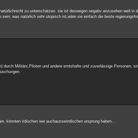
t natürlichnicht zu unterschätzen. sie ist deswegen negativ anzusehen weil in 
 sein, was natürlich sehr utopisch ist,wäre sie einfach die beste regierungs
h) durch Militärs,Piloten und andere erntshafte und zuverlässige Personen, si
täuschungen.
en. könnten irdischen wie auchausserirdischen ursprung haben...