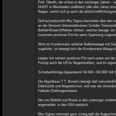
Prof. Oberth, der schon in den sechziger Jahren -
DUIST in Wiesbaden undMainz (alle drei Jahre) ersc
fliegen, womit sich ja auch dei plötzlicheRichtungsw
DieFachzeitschrift Rho Sigma berichtete über den 
an der Denison Universitätseinen Schüler Townsen
Biefeld-Brown-Effektes führten, welcher besagt: ein
zuseinem positiven Pol hin wenn Spannung zugeset
Wird ein Kondensator aufeiner Balkenwaage mit G
zugeführt, so bewegt sich die Kondensator-Waagsch
Liegter mit seinem positiven Pol nach unten auf 
Prinzip auch die UFOs fliegenmüßten, und ihr eige
Scheibenförmige Apparatemit 50.000 -150.000 Volt
Die Hypothese T.T. Brown's besagt daß zwischenElek
Elektrizität und Magnetismus; und was die stromdu
Falleder Elektrogravitation.
Die von Biefeld und Brown in den zwanziger unddre
angemeldet, in den USA natürlich.
Rho Sigma vermutet ganz richtig,daß die flugtechnis