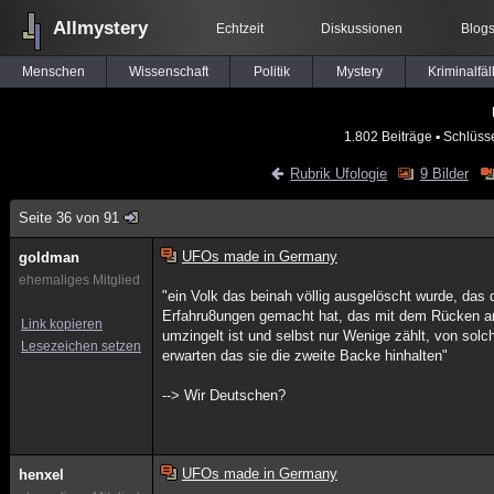
Allmystery
Echtzeit
Diskussionen
Blog
Menschen
Wissenschaft
Politik
Mystery
Kriminalfäl
1.802 Beiträge
▪ Schlüss
Rubrik Ufologie
9 Bilder
Seite 36 von 91
UFOs made in Germany
goldman
ehemaliges Mitglied
"ein Volk das beinah völlig ausgelöscht wurde, da
Erfahru8ungen gemacht hat, das mit dem Rücken a
Link kopieren
umzingelt ist und selbst nur Wenige zählt, von sol
Lesezeichen setzen
erwarten das sie die zweite Backe hinhalten"
--> Wir Deutschen?
UFOs made in Germany
henxel