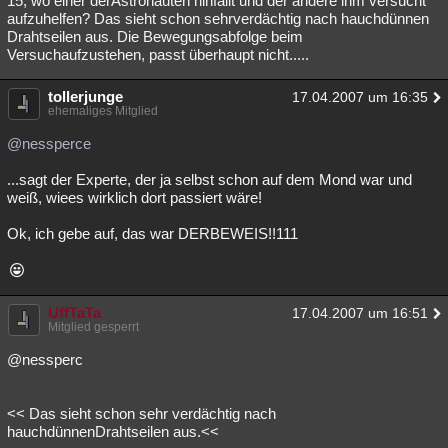
15, wo einer derAstronauten hinfällt und der andere ihm versucht
aufzuhelfen? Das sieht schon sehrverdächtig nach hauchdünnen
Drahtseilen aus. Die Bewegungsabfolge beim
Versuchaufzustehen, passt überhaupt nicht.....
tollerjunge
17.04.2007 um 16:35
ehemaliges Mitglied
@nessperce
...sagt der Experte, der ja selbst schon auf dem Mond war und
weiß, wiees wirklich dort passiert wäre!
Ok, ich gebe auf, das war DERBEWEIS!!111
UffTaTa
17.04.2007 um 16:51
Mitglied gesperrt
@nessperc
<< Das sieht schon sehr verdächtig nach
hauchdünnenDrahtseilen aus.<<