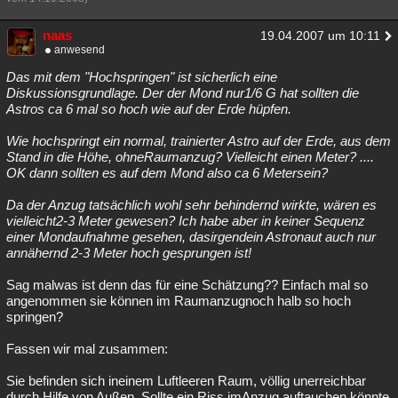
naas
19.04.2007 um 10:11
anwesend
Das mit dem "Hochspringen" ist sicherlich eine
Diskussionsgrundlage. Der der Mond nur1/6 G hat sollten die
Astros ca 6 mal so hoch wie auf der Erde hüpfen.
Wie hochspringt ein normal, trainierter Astro auf der Erde, aus dem
Stand in die Höhe, ohneRaumanzug? Vielleicht einen Meter? ....
OK dann sollten es auf dem Mond also ca 6 Metersein?
Da der Anzug tatsächlich wohl sehr behindernd wirkte, wären es
vielleicht2-3 Meter gewesen? Ich habe aber in keiner Sequenz
einer Mondaufnahme gesehen, dasirgendein Astronaut auch nur
annähernd 2-3 Meter hoch gesprungen ist!
Sag malwas ist denn das für eine Schätzung?? Einfach mal so
angenommen sie können im Raumanzugnoch halb so hoch
springen?
Fassen wir mal zusammen:
Sie befinden sich ineinem Luftleeren Raum, völlig unerreichbar
durch Hilfe von Außen. Sollte ein Riss imAnzug auftauchen könnte