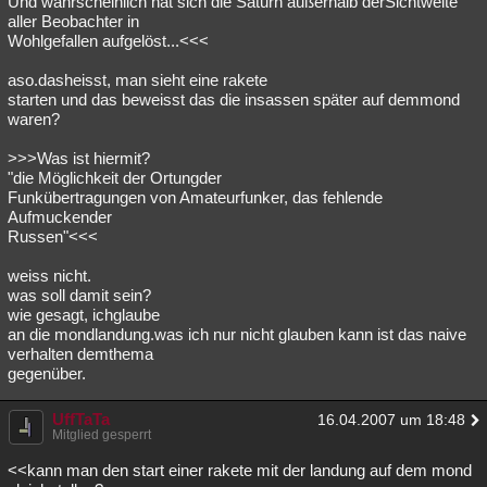
Und wahrscheinlich hat sich die Saturn außerhalb derSichtweite
aller Beobachter in
Besucht
Teilgenommen
Alle
Neue
Geschlossen
Wohlgefallen aufgelöst...<<<
Lesenswert
Schlüsselwörter
aso.dasheisst, man sieht eine rakete
starten und das beweisst das die insassen später auf demmond
waren?
>>>Was ist hiermit?
"die Möglichkeit der Ortungder
Funkübertragungen von Amateurfunker, das fehlende
Aufmuckender
Russen"<<<
weiss nicht.
was soll damit sein?
wie gesagt, ichglaube
an die mondlandung.was ich nur nicht glauben kann ist das naive
verhalten demthema
gegenüber.
UffTaTa
16.04.2007 um 18:48
Mitglied gesperrt
<<kann man den start einer rakete mit der landung auf dem mond