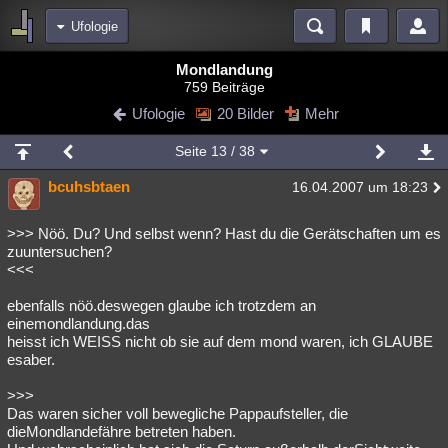
Ufologie
Bereiche
Mondlandung
759 Beiträge
Echtzeit
Diskussionen
Blogs
Videos
Statistiken
Ufologie
20 Bilder
Mehr
Chat
Wiki
Neuigkeiten
2
Seite
13
/ 38
meine Rubriken
bcuhsbtaen
16.04.2007 um 18:23
Menschen
Wissenschaft
Politik
Mystery
Kriminalfälle
Spiritualität
Verschwörungen
Technologie
Ufologie
>>> Nöö. Du? Und selbst wenn? Hast du die Gerätschaften um es
zuuntersuchen?
<<<
Natur
Umfragen
Unterhaltung
weitere Rubriken
ebenfalls nöö.deswegen glaube ich trotzdem an
einemondlandung.das
Philosophie
Träume
Orte
Esoterik
Literatur
heisst ich WEISS nicht ob sie auf dem mond waren, ich GLAUBE
esaber.
Astronomie
Helpdesk
Gruppen
Gaming
Filme
>>>
Musik
Clash
Verbesserungen
Allmystery
English
Das waren sicher voll bewegliche Pappaufsteller, die
dieMondlandefähre betreten haben.
Übersichten