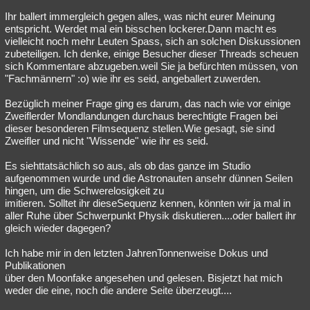
Ihr ballert immergleich gegen alles, was nicht eurer Meinung
entspricht. Werdet mal ein bisschen lockerer.Dann macht es
vielleicht noch mehr Leuten Spass, sich an solchen Diskussionen
zubeteiligen. Ich denke, einige Besucher dieser Threads scheuen
sich Kommentare abzugeben.weil Sie ja befürchten müssen, von
"Fachmännern" :o) wie ihr es seid, angeballert zuwerden.
Bezüglich meiner Frage ging es darum, das nach wie vor einige
Zweiflerder Mondlandungen durchaus berechtigte Fragen bei
dieser besonderen Filmsequenz stellen.Wie gesagt, sie sind
Zweifler und nicht "Wissende" wie ihr es seid.
Es siehttatsächlich so aus, als ob das ganze im Studio
aufgenommen wurde und die Astronauten ansehr dünnen Seilen
hingen, um die Schwerelosigkeit zu
imitieren. Solltet ihr dieseSequenz kennen, könnten wir ja mal in
aller Ruhe über Schwerpunkt Physik diskutieren....oder ballert ihr
gleich wieder dagegen?
Ich habe mir in den letzten JahrenTonnenweise Dokus und
Publikationen
über den Moonfake angesehen und gelesen. Bisjetzt hat mich
weder die eine, noch die andere Seite überzeugt....