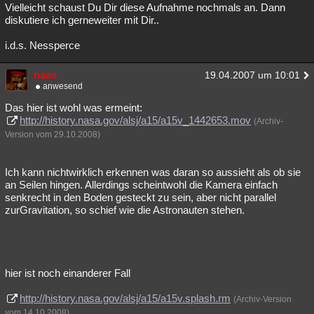
Vielleicht schaust Du Dir diese Aufnahme nochmals an. Dann
diskutiere ich gerneweiter mit Dir..
i.d.s. Nessperce
naas
19.04.2007 um 10:01
anwesend
Das hier ist wohl was ermeint:
http://history.nasa.gov/alsj/a15/a15v_1442653.mov
(Archiv-
Version vom 29.10.2008)
Ich kann nichtwirklich erkennen was daran so aussieht als ob sie
an Seilen hingen. Allerdings scheintwohl die Kamera einfach
senkrecht in den Boden gesteckt zu sein, aber nicht parallel
zurGravitation, so schief wie die Astronauten stehen.
hier ist noch einanderer Fall
http://history.nasa.gov/alsj/a15/a15v.splash.rm
(Archiv-Version
vom 14.10.2008)