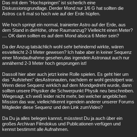
Das mit dem "Hochspringen" ist sicherlich eine
Diskussionsgrundlage. Derder Mond nur 1/6 G hat sollten die
Astros ca 6 mal so hoch wie auf der Erde hüpfen.
Wie hoch springt ein normal, trainierter Astro auf der Erde, aus
dem Stand in dieHöhe, ohne Raumanzug? Vielleicht einen Meter?
.... OK dann sollten es auf dem Mond alsoca 6 Meter sein?
Da der Anzug tatsächlich wohl sehr behindernd wirkte, wären
esvielleicht 2-3 Meter gewesen? Ich habe aber in keiner Sequenz
einer Mondaufnahme gesehen,das irgendein Astronaut auch nur
annähernd 2-3 Meter hoch gesprungen ist!
Dassoll hier aber auch jetzt keine Rolle spielen. Es geht hier um
das "Aufstehen" desAstronauten, nachdem er wohl gestolpert war.
Wenn diese Sequenz wirklich auf dem Mondgedreht wurde, dann
sollten unsere Physiker die Schwerpunkt Physik neu beschreiben.
Wiegesagt, ich weiß leider nicht mehr, bei welcher angeblichen
Mission das war, vielleichtkennt irgendein anderer unserer Forums
Mitglieder diese Sequenz und den Link zumVideo?
Da Du ja alles belegen kannst, müsstest Du ja auch über ein
großes Archivan Filmdokus und Publicationen verfügen und
kennst bestimmt alle Aufnahmen.