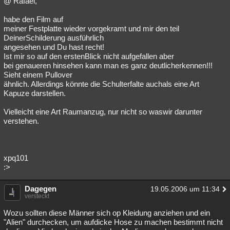
@ Rafael,
Besucht
Teilgenommen
Alle
Neue
Geschlossen
habe den Film auf
meiner Festplatte wieder vorgekramt und mir den teil
Lesenswert
Schlüsselwörter
DeinerSchilderung ausführlich
angesehen und Du hast recht!
Ist mir so auf den erstenBlick nicht aufgefallen aber
bei genaueren hinsehen kann man es ganz deutlicherkennen!!!
Sieht einem Pullover
ähnlich. Allerdings könnte die Schulterfalte auchals eine Art
Kapuze darstellen.
Vielleicht eine Art Raumanzug, nur nicht so waswir darunter
verstehen.
xpq101
:>
Dagegen
19.05.2006 um 11:34
versteckt
Wozu sollten diese Männer sich op Kleidung anziehen und ein
"Alien" durchecken, um aufdicke Hose zu machen bestimmt nicht