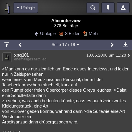
Ufologie
Bereiche
Alieninterview
378 Beiträge
Echtzeit
Diskussionen
Blogs
Videos
Statistiken
Ufologie
8 Bilder
Mehr
Chat
Wiki
Neuigkeiten
Seite
17
/ 19
meine Rubriken
xpq101
19.05.2006 um 11:28
Menschen
Wissenschaft
Politik
Mystery
Kriminalfälle
ehemaliges Mitglied
Spiritualität
Verschwörungen
Technologie
Ufologie
>Man kann es nur ziemlich am Ende dieses Interviews, und leider
nur in Zeitlupe>sehen,
wenn einer vom Medizinischen Personal, der mit der
Natur
Umfragen
Unterhaltung
Taschenlampe>herumfuchtelt, kurz auf
weitere Rubriken
den Rumpf oder freien Oberkörper dieses Greys leuchtet. >Daist
eine Schulterfalte dann
Philosophie
Träume
Orte
Esoterik
Literatur
zu sehen, was auch bedeuten könnte, dass es auch >einzweites
Kleidungsstück, eine Art
Astronomie
Helpdesk
Gruppen
Gaming
Filme
von Pullover geben könnte, während dann >die Suitewie eine Art
Weste oder ein
Musik
Clash
Verbesserungen
Allmystery
English
Arbeitsanzug dann drübergezogen wird.
Übersichten