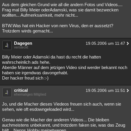
Aus dem gleichen Grund wie all die andern Fotos und Videos....
Frag mal Billy Meier oderAdamski, was sie damit bezwecken
wolllten... Aufmerksamkeit, mehr nicht...
BTW.Was hat ein Hacker von nem Virus, den er aussetzt?
Trotzdem wirds gemacht...
Dagegen
19.05.2006 um 11:47
versteckt
Billy Meier oder Adamski da hast du recht die hatten
wahrscheinlich ads hehe.
Aberdie Männer auf dem jetzigen Video sind werder bekannt noch
haben sie irgendwas davongehabt.
Der hacker freud sich :-)
critical
19.05.2006 um 11:51
ehemaliges Mitglied
Jo, und die Macher dieses Viedeos freuen sich auch, wenn sie
sehen, wie oft esdowngeloaded wird...
Genau wie die Macher der anderen Videos... Die bleiben
auchmeistens unbekannt, und trotzdem faken sie, was das Zeug
hält... Nenns Hobby,meinetwegen...