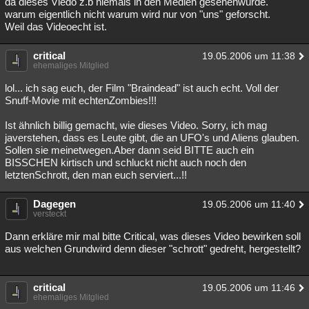
da dieses Viedo z.b niemals in den Medien gesehenwurde.
warum eigentlich nicht warum wird nur von "uns" geforscht.
Weil das Videoecht ist.
critical
19.05.2006 um 11:38
ehemaliges Mitglied
lol... ich sag euch, der Film "Braindead" ist auch echt. Voll der
Snuff-Movie mit echtenZombies!!!
Ist ähnlich billig gemacht, wie dieses Video. Sorry, ich mag
javerstehen, dass es Leute gibt, die an UFO's und Aliens glauben.
Sollen sie meinetwegen.Aber dann seid BITTE auch ein
BISSCHEN kirtisch und schluckt nicht auch noch den
letztenSchrott, den man euch serviert...!!
Dagegen
19.05.2006 um 11:40
versteckt
Dann erkläre mir mal bitte Critical, was dieses Video bewirken soll
aus welchen Grundwird denn dieser "schrott" gedreht, hergestellt?
critical
19.05.2006 um 11:46
ehemaliges Mitglied