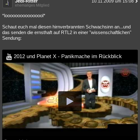
Jedi-Ritter
10.11.2009 um 15:08
ehemaliges Mitglied
Besucht
Teilgenommen
Alle
Neue
Geschlossen
*loooooooooooooool*
Lesenswert
Schlüsselwörter
Schaut euch mal diesen hirnverbrannten Schwachsinn an...und
das senden die ernsthaft auf RTL2 in einer "wissenschaftlichen"
Sendung:
2012 und Planet X - Panikmache im Rückblick