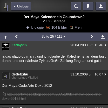
Ufologie
Bereiche
Der Maya-Kalender ein Countdown?
2.185 Beiträge
Echtzeit
Diskussionen
Blogs
Videos
Statistiken
Ufologie
104 Bilder
Mehr
Chat
Wiki
Neuigkeiten
2
Seite
25
/ 111
meine Rubriken
Fedaykin
20.04.2009 um 13:46
Menschen
Wissenschaft
Politik
Mystery
Kriminalfälle
Spiritualität
Verschwörungen
Technologie
Ufologie
ja das glaub du mann, und ich glaube der Kaledner ist an dem tag ,
durch, und der nächste Zylkus/Goße Zählung fängt an und gut ist.
Natur
Umfragen
Unterhaltung
weitere Rubriken
detlefzihu
31.10.2009 um 10:07
ehemaliges Mitglied
Philosophie
Träume
Orte
Esoterik
Literatur
Der Maya Code Arte Doku 2012
Astronomie
Helpdesk
Gruppen
Gaming
Filme
http://denkwiese.blogspot.com/2009/10/der-maya-code-arte-
doku-2012.html
Musik
Clash
Verbesserungen
Allmystery
English
Übersichten