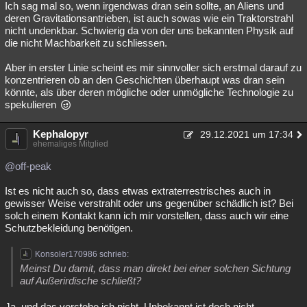
Ich sag mal so, wenn irgendwas dran sein sollte, an Aliens und
deren Gravitationsantrieben, ist auch sowas wie ein Traktorstrahl
nicht undenkbar. Schwierig da von der uns bekannten Physik auf
die nicht Machbarkeit zu schliessen.
Aber in erster Linie scheint es mir sinnvoller sich erstmal darauf zu
konzentrieren ob an den Geschichten überhaupt was dran sein
könnte, als über deren mögliche oder unmögliche Technologie zu
spekulieren
Kephalopyr
29.12.2021 um 17:34
ehemaliges Mitglied
@off-peak
Ist es nicht auch so, dass etwas extraterrestrisches auch in
gewisser Weise verstrahlt oder uns gegenüber schädlich ist? Bei
solch einem Kontakt kann ich mir vorstellen, dass auch wir eine
Schutzbekleidung benötigen.
Konsoler170986 schrieb:
Meinst Du damit, dass man direkt bei einer solchen Sichtung
auf Außerirdische schließt?
Ja, und das verstehe ich nicht. Unbekannt ist doch nicht