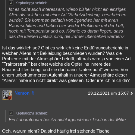
Kephalopyr schrieb:
Besucht
Teilgenommen
Alle
Neue
Geschlossen
Ist es nicht auch interessant, wieso bisher nicht ein einziges
Alien als solches mit einer Art "Schutzkleidung" beschrieben
Lesenswert
Schlüsselwörter
wurde? Sie kommen einfach von irgendwo her mit ihren
Raumschiffen und haben hier weder Probleme mit der Luft,
noch mit Temperatur und co. Könnte es daran liegen, dass
das die kleinen Details sind, die immer übersehen werden?
Ist das wirklich so? Gibt es wirklich keine Entführungsberichte in
welchen Aliens mit Bekleidung beschrieben wurden? Was die
Probleme mit der Atmosphäre betrifft, oftmals wird ja von einer Art
"Traktorstrahl" berichtet welche die Opfer ins innere des
Raumschiffes bringt und sie dort dann "Untersucht" werden. Von
einem unbekümmerten Aufenthalt in unserer Atmosphäre dieser
"Aliens" habe ich nicht direkt was gelesen. Oder irre ich mich da?
Nemon
29.12.2021 um 15:07
Kephalopyr schrieb:
Ein Laboratorium besitzt nicht irgendeinen Tisch in der Mitte
Och, warum nicht? Da sind häufig frei stehende Tische