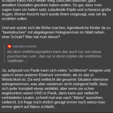
schauen kann) noch weiter Weg zwischen Bäumen, ganz
detailliert Gestalten gesehen haben wollen. So gut, dass man
sagen kann sie hatten spitz zulaufende Köpfe und schwarze große
Augen. Meiner Ansicht nach wurde ihnen vorgesagt, was sie da
erzählen sollen.
Und wer würde sich die Mühe machen, irgendwelche Kinder da zu
"beeindrucken" mit abgelegenen Hologrammen im Wald neben
einer Schule? Was hat man davon?
reticulum schrieb:
bei denn entführungsopfern kann das auch nur rein etwas
psychisches sein , das nur in deren köpfen der entführten
stattfindet ...
Ja, aufgrund von Panik kann sich vieles "schlimmer" ereignen und
optisch einen anderen Eindruck vermitteln, als es das in
Wirklichkeit ist. Da wird vielleicht die gesamte Situation intensiver
wahrgenommen, was aber wiederum nicht zwingend heißt, dass
sich jeder komplett etwas einbildet, aber wenn sie schon
angetrunken waren UND in Panik, dann kann aus vielleicht
verkleideten Leuten, schnell mal was nach "Aliens" aussehen,
vielleicht. Ich frage mich ehrlich gesagt immer noch wieso man
immer gleich auf Aliens schließt.