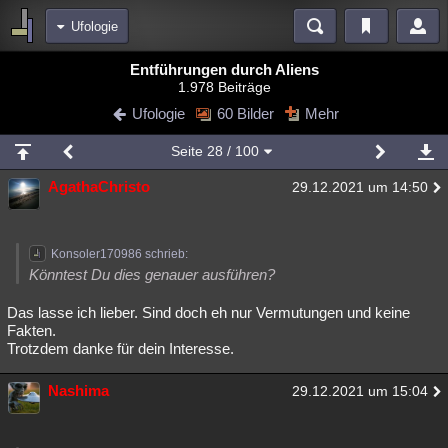
Ufologie
Bereiche
Entführungen durch Aliens
1.978 Beiträge
Echtzeit
Diskussionen
Blogs
Videos
Statistiken
Ufologie
60 Bilder
Mehr
Chat
Wiki
Neuigkeiten
Seite
28
/ 100
meine Rubriken
AgathaChristo
29.12.2021 um 14:50
Menschen
Wissenschaft
Politik
Mystery
Kriminalfälle
Spiritualität
Verschwörungen
Technologie
Ufologie
Konsoler170986 schrieb:
Natur
Umfragen
Unterhaltung
Könntest Du dies genauer ausführen?
weitere Rubriken
Das lasse ich lieber. Sind doch eh nur Vermutungen und keine
Fakten.
Philosophie
Träume
Orte
Esoterik
Literatur
Trotzdem danke für dein Interesse.
Astronomie
Helpdesk
Gruppen
Gaming
Filme
Nashima
29.12.2021 um 15:04
Musik
Clash
Verbesserungen
Allmystery
English
Übersichten