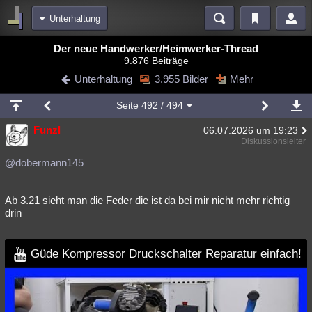
Unterhaltung
Bereiche
Der neue Handwerker/Heimwerker-Thread
9.876 Beiträge
Echtzeit
Diskussionen
Blogs
Videos
Statistiken
Unterhaltung
3.955 Bilder
Mehr
Chat
Wiki
Neuigkeiten
Seite
492
/ 494
meine Rubriken
Funzl
06.07.2026 um 19:23
Menschen
Wissenschaft
Politik
Mystery
Kriminalfälle
Diskussionsleiter
Spiritualität
Verschwörungen
Technologie
Ufologie
@dobermann145
Natur
Umfragen
Unterhaltung
Ab 3.21 sieht man die Feder die ist da bei mir nicht mehr richtig
weitere Rubriken
drin
Philosophie
Träume
Orte
Esoterik
Literatur
Güde Kompressor Druckschalter Reparatur einfach!
Astronomie
Helpdesk
Gruppen
Gaming
Filme
Musik
Clash
Verbesserungen
Allmystery
English
Übersichten