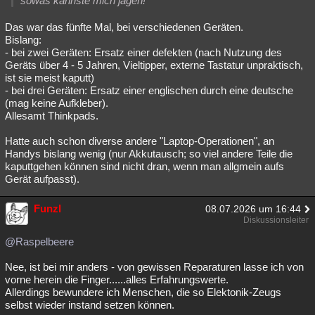
sowas kannste mich jagen!
Das war das fünfte Mal, bei verschiedenen Geräten.
Bislang:
- bei zwei Geräten: Ersatz einer defekten (nach Nutzung des
Geräts über 4 - 5 Jahren, Vieltipper, externe Tastatur unpraktisch,
ist sie meist kaputt)
- bei drei Geräten: Ersatz einer englischen durch eine deutsche
(mag keine Aufkleber).
Allesamt Thinkpads.
Hatte auch schon diverse andere "Laptop-Operationen", an
Handys bislang wenig (nur Akkutausch; so viel andere Teile die
kaputtgehen können sind nicht dran, wenn man allgmein aufs
Gerät aufpasst).
Funzl
08.07.2026 um 16:44
Diskussionsleiter
@Raspelbeere
Nee, ist bei mir anders - von gewissen Reparaturen lasse ich von
vorne herein die Finger......alles Erfahrungswerte.
Allerdings bewundere ich Menschen, die so Elektonik-Zeugs
selbst wieder instand setzen können.