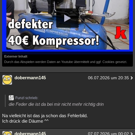
Besucht
Teilgenommen
Alle
Neue
Geschlossen
Lesenswert
Schlüsselwörter
Externer Inhalt
Durch das Abspielen werden Daten an Youtube übermittelt und ggf. Cookies gesetzt.
dobermann145
06.07.2026 um 20:35
Funzl schrieb:
die Feder die ist da bei mir nicht mehr richtig drin
Na vielleicht ist das ja schon das Fehlerbild.
Ich drück die Däume ^^
dobermann145
07.07.2026 um 00:02