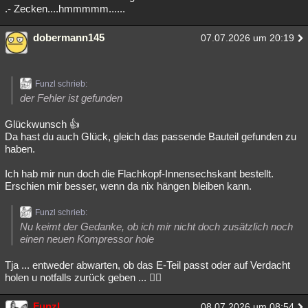
.- Zecken....hmmmmm......
dobermann145
07.07.2026 um 20:19
Funzl schrieb:
der Fehler ist gefunden
Glückwunsch 👍
Da hast du auch Glück, gleich das passende Bauteil gefunden zu
haben.
Ich hab mir nun doch die Flachkopf-Innensechskant bestellt.
Erschien mir besser, wenn da nix hängen bleiben kann.
Funzl schrieb:
Nu keimt der Gedanke, ob ich mir nicht doch zusätzlich noch
einen neuen Kompressor hole
Tja ... entweder abwarten, ob das E-Teil passt oder auf Verdacht
holen u notfalls zurück geben ... 🤷‍♂️
Funzl
08.07.2026 um 08:54