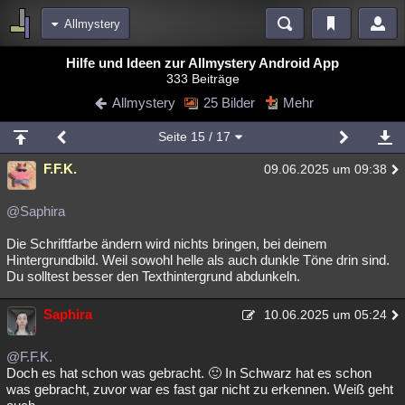
Allmystery
Bereiche
Hilfe und Ideen zur Allmystery Android App
333 Beiträge
Echtzeit
Diskussionen
Blogs
Videos
Statistiken
Allmystery
25 Bilder
Mehr
Chat
Wiki
Neuigkeiten
Seite
15
/ 17
meine Rubriken
F.F.K.
09.06.2025 um 09:38
Menschen
Wissenschaft
Politik
Mystery
Kriminalfälle
Spiritualität
Verschwörungen
Technologie
Ufologie
@Saphira
Die Schriftfarbe ändern wird nichts bringen, bei deinem
Natur
Umfragen
Unterhaltung
Hintergrundbild. Weil sowohl helle als auch dunkle Töne drin sind.
weitere Rubriken
Du solltest besser den Texthintergrund abdunkeln.
Philosophie
Träume
Orte
Esoterik
Literatur
Saphira
10.06.2025 um 05:24
Astronomie
Helpdesk
Gruppen
Gaming
Filme
@F.F.K.
Musik
Clash
Verbesserungen
Allmystery
English
Doch es hat schon was gebracht. 🙂 In Schwarz hat es schon
was gebracht, zuvor war es fast gar nicht zu erkennen. Weiß geht
Übersichten