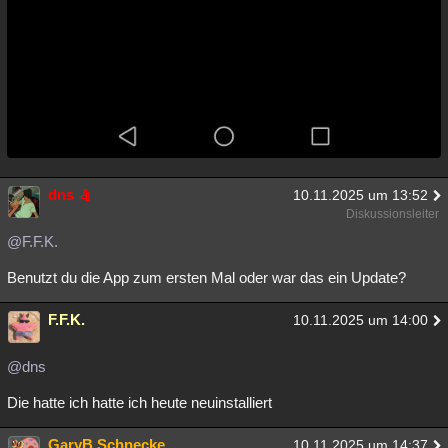
dns
10.11.2025 um 13:52
Diskussionsleiter
@F.F.K.
Benutzt du die App zum ersten Mal oder war das ein Update?
F.F.K.
10.11.2025 um 14:00
@dns
Die hatte ich hatte ich heute neuinstalliert
GaryB.Schnecke
10.11.2025 um 14:37