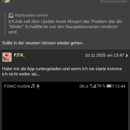
Diskussionsleiter
Mightyspider schrieb:
Ich hab seit dem Update heute Morgen das Problem das die
"Weiter" Schaltfläche von den Navigationsrasten verdeckt
wird.
Sollte in der neusten Version wieder gehen.
F.F.K.
10.11.2025 um 13:47
Habe mir die App runtergeladen und wenn ich sie starte komme
ich nicht weiter als...