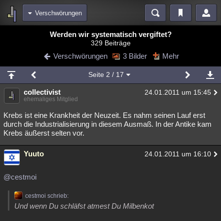
Verschwörungen
Bereiche
Werden wir systematisch vergiftet?
329 Beiträge
Echtzeit
Diskussionen
Blogs
Videos
Statistiken
Verschwörungen
3 Bilder
Mehr
Chat
Wiki
Neuigkeiten
2
Seite
2
/ 17
meine Rubriken
collectivist
24.01.2011 um 15:45
Menschen
Wissenschaft
Politik
Mystery
Kriminalfälle
ehemaliges Mitglied
Spiritualität
Verschwörungen
Technologie
Ufologie
Krebs ist eine Krankheit der Neuzeit. Es nahm seinen Lauf erst
durch die Industrialisierung in diesem Ausmaß. In der Antike kam
Krebs äußerst selten vor.
Natur
Umfragen
Unterhaltung
weitere Rubriken
Yuuto
24.01.2011 um 16:10
Philosophie
Träume
Orte
Esoterik
Literatur
@cestmoi
Astronomie
Helpdesk
Gruppen
Gaming
Filme
cestmoi schrieb:
Musik
Clash
Verbesserungen
Allmystery
English
Und wenn Du schläfst atmest Du Milbenkot
Übersichten