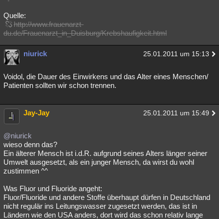
Quelle:
http://www.frauenarzt-
du.de/Frauenarzt_in_Duisburg/Krebshaufigkeit.html
niurick
25.01.2011 um 15:13
Voidol, die Dauer des Einwirkens und das Alter eines Menschen/
Patienten sollten wir schon trennen.
Jay-Jay
25.01.2011 um 15:49
@niurick
wieso denn das?
Ein älterer Mensch ist i.d.R. aufgrund seines Alters länger seiner
Umwelt ausgesetzt, als ein junger Mensch, da wirst du wohl
zustimmen ^^
Was Fluor und Fluoride angeht:
Fluor/Fluoride und andere Stoffe überhaupt dürfen in Deutschland
nicht regulär ins Leitungswasser zugesetzt werden, das ist in
Ländern wie den USA anders, dort wird das schon relativ lange