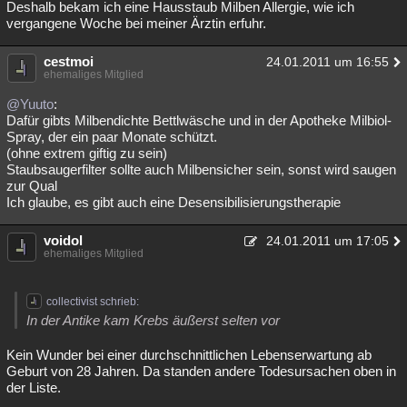
Deshalb bekam ich eine Hausstaub Milben Allergie, wie ich
Besucht
Teilgenommen
Alle
Neue
Geschlossen
vergangene Woche bei meiner Ärztin erfuhr.
Lesenswert
Schlüsselwörter
cestmoi
24.01.2011 um 16:55
ehemaliges Mitglied
@Yuuto
:
Dafür gibts Milbendichte Bettlwäsche und in der Apotheke Milbiol-
Spray, der ein paar Monate schützt.
(ohne extrem giftig zu sein)
Staubsaugerfilter sollte auch Milbensicher sein, sonst wird saugen
zur Qual
Ich glaube, es gibt auch eine Desensibilisierungstherapie
voidol
24.01.2011 um 17:05
ehemaliges Mitglied
collectivist schrieb:
In der Antike kam Krebs äußerst selten vor
Kein Wunder bei einer durchschnittlichen Lebenserwartung ab
Geburt von 28 Jahren. Da standen andere Todesursachen oben in
der Liste.