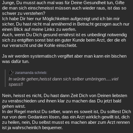
Junge, Du musst auch mal was für Deine Gesundheit tun, Gifte
die man sich einschmeisst müssen auch wieder raus, ist das so
schwer zu verstehen?
Ich habe Dir hier nur Möglichkeiten aufgezeigt und ich bin mir
sicher, Du hast nicht mal annähernd in Betracht gezogen auch nur
einen Blick auf meine Links zu werfen.
Auch, wenn Du Dich gesund ernährst ist es unbedingt notwendig
sich zu entgiften sonst bist ein guter Kunde beim Arzt, der die eh
nur verarscht und die Kohle einschiebt.
Ja wir werden systematisch vergiftet aber man kann ein bischen
was dafür tun.
zaramanda schrieb:
In würde gehen,heisst dann sich selber umbringen.....viel
spass!!
Nein, heisst es nicht, Du hast dann Zeit Dich von Deinen liebsten
zu verabschieden und ihnen klar zu machen das Du jetzt bald
gehen wirst.
In der Regel merkst Du selber, wann es soweit ist, Du solltest Dich
nur von dem Gedanken lösen, das ein Arzt wirklich gewillt ist, dich
zu heilen, nein, Du selbst musst es machen aber zum Arzt rennen
ist ja wahrscheinlich bequemer.