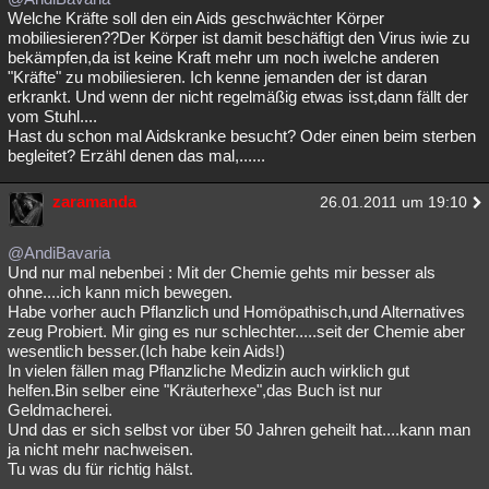
Welche Kräfte soll den ein Aids geschwächter Körper
mobiliesieren??Der Körper ist damit beschäftigt den Virus iwie zu
bekämpfen,da ist keine Kraft mehr um noch iwelche anderen
"Kräfte" zu mobiliesieren. Ich kenne jemanden der ist daran
erkrankt. Und wenn der nicht regelmäßig etwas isst,dann fällt der
vom Stuhl....
Hast du schon mal Aidskranke besucht? Oder einen beim sterben
begleitet? Erzähl denen das mal,......
zaramanda
26.01.2011 um 19:10
@AndiBavaria
Und nur mal nebenbei : Mit der Chemie gehts mir besser als
ohne....ich kann mich bewegen.
Habe vorher auch Pflanzlich und Homöpathisch,und Alternatives
zeug Probiert. Mir ging es nur schlechter.....seit der Chemie aber
wesentlich besser.(Ich habe kein Aids!)
In vielen fällen mag Pflanzliche Medizin auch wirklich gut
helfen.Bin selber eine "Kräuterhexe",das Buch ist nur
Geldmacherei.
Und das er sich selbst vor über 50 Jahren geheilt hat....kann man
ja nicht mehr nachweisen.
Tu was du für richtig hälst.