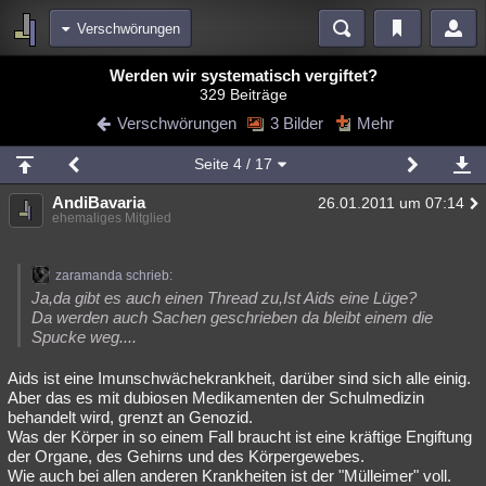
Verschwörungen
Bereiche
Werden wir systematisch vergiftet?
329 Beiträge
Echtzeit
Diskussionen
Blogs
Videos
Statistiken
Verschwörungen
3 Bilder
Mehr
Chat
Wiki
Neuigkeiten
2
Seite
4
/ 17
meine Rubriken
AndiBavaria
26.01.2011 um 07:14
Menschen
Wissenschaft
Politik
Mystery
Kriminalfälle
ehemaliges Mitglied
Spiritualität
Verschwörungen
Technologie
Ufologie
zaramanda schrieb:
Natur
Umfragen
Unterhaltung
Ja,da gibt es auch einen Thread zu,Ist Aids eine Lüge?
Da werden auch Sachen geschrieben da bleibt einem die
weitere Rubriken
Spucke weg....
Philosophie
Träume
Orte
Esoterik
Literatur
Aids ist eine Imunschwächekrankheit, darüber sind sich alle einig.
Aber das es mit dubiosen Medikamenten der Schulmedizin
Astronomie
Helpdesk
Gruppen
Gaming
Filme
behandelt wird, grenzt an Genozid.
Was der Körper in so einem Fall braucht ist eine kräftige Engiftung
Musik
Clash
Verbesserungen
Allmystery
English
der Organe, des Gehirns und des Körpergewebes.
Wie auch bei allen anderen Krankheiten ist der "Mülleimer" voll.
Übersichten