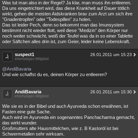
Was tut man also in der Regel? Ja klar, man muss ihn entleeren.
Besucht
Teilgenommen
Alle
Neue
Geschlossen
Da uns eingetrichtert wird, das diese Krankheit auf Dauer tötlich
wirkt, gehen die meisten Aidskranken brav zum Arzt um sich ihre
Lesenswert
Schlüsselwörter
"Gnadentropfen" oder "Todespillen" zu holen.
Das ist leider Pech, denn so bekommt man das Imunsystem
bestimmt nicht wieder flott, weil diese "Medizin" den Körper nur
noch weiter schwächt, weiß der Teufel was da in so einer Tablette
oder Säftchen alles drin ist, zum Geier, leider keine Lebenskraft.
suspect1
26.01.2011 um 15:23
ehemaliges Mitglied
@AndiBavaria
Und wie schaffst du es, deinen Körper zu entleeren?
AndiBavaria
26.01.2011 um 15:30
ehemaliges Mitglied
Wie sie es in der Bibel und auch Ayurveda schon erwähnen, ist
Fasten eine gute Sache.
Auch wird im Ayurveda ein sogenanntes Panchacharma gemacht,
das wirkt wunder.
Großmutters alte Hausmittelchen, wie z. B Kastoröl ist bei
Schwermetallen sehr wirksam.