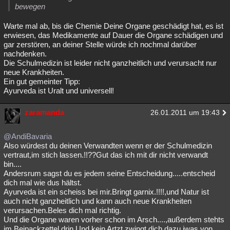
bewegen
Warte mal ab, bis die Chemie Deine Organe geschädigt hat, es ist
erwiesen, das Medikamente auf Dauer die Organe schädigen und
gar zerstören, an deiner Stelle würde ich nochmal darüber
nachdenken.
Die Schulmedizin ist leider nicht ganzheitlich und verursacht nur
neue Krankheiten.
Ein gut gemeinter Tipp:
Ayurveda ist Uralt und universell!
zaramanda
26.01.2011 um 19:43
@AndiBavaria
Also würdest du deinen Verwandten wenn er der Schulmedizin
vertraut,im stich lassen.!!??Gut das ich mit dir nicht verwandt
bin....
Andersrum sagst du es jedem seine Entscheidung.....entscheid
dich mal wie dus hältst.
Ayurveda ist ein scheiss bei mir.Bringt garnix.!!!!,und Natur ist
auch nicht ganzheitlich und kann auch neue Krankheiten
verursachen.Beles dich mal richtig.
Und die Organe waren vorher schon im Arsch....,außerdem stehts
im Beipackzettel drin.Und kein Artzt zwingt dich dazu iwas von