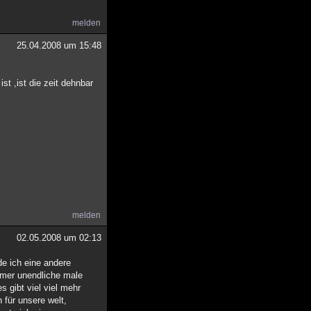
melden
25.04.2008 um 15:48
st ,ist die zeit dehnbar
melden
02.05.2008 um 02:13
de ich eine andere
immer unendliche male
 gibt viel viel mehr
h für unsere welt,