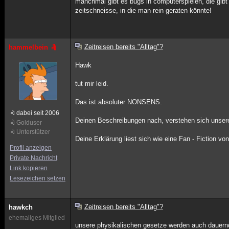
manchmal gibt es bugs in computerspielen, die gibt e
zeitschneisse, in die man rein geraten könnte!
Zeitreisen bereits "Alltag"?
hammelbein
Hawk
tut mir leid.
Das ist absoluter NONSENS.
dabei seit 2006
Deinen Beschreibungen nach, verstehen sich unser
Golduser
Unterstützer
Deine Erklärung liest sich wie eine Fan - Fiction von
Profil anzeigen
Private Nachricht
Link kopieren
Lesezeichen setzen
Zeitreisen bereits "Alltag"?
hawkch
ehemaliges Mitglied
unsere physikalischen gesetze werden auch dauernd