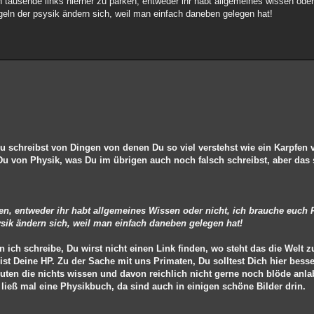
h tausende links hierher zu parken, entweder ihr habt allgemeines wissen oder
geln der psysik ändern sich, weil man einfach daneben gelegen hat!
Du schreibst von Dingen von denen Du so viel verstehst wie ein Karpfen 
Du von Physik, was Du im übrigen auch noch falsch schreibst, aber das 
en, entweder ihr habt allgemeines Wissen oder nicht, ich brauche euch 
sik ändern sich, weil man einfach daneben gelegen hat!
 ich schreibe, Du wirst nicht einen Link finden, wo steht das die Welt 
 ist Deine HP. Zu der Sache mit uns Primaten, Du solltest Dich hier bes
ten die nichts wissen und davon reichlich nicht gerne noch blöde anlab
ließ mal eine Physikbuch, da sind auch in einigen schöne Bilder drin.