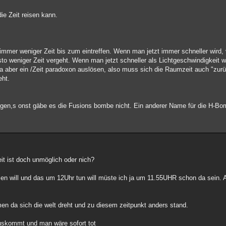
e Zeit reisen kann.
immer weniger Zeit bis zum eintreffen. Wenn man jetzt immer schneller wird, 
 weniger Zeit vergeht. Wenn man jetzt schneller als Lichtgeschwindigkeit wi
 aber ein /Zeit paradoxon auslösen, also muss sich die Raumzeit auch "zu
eht.
egen,s onst gäbe es die Fusions bombe nicht. Ein anderer Name für die H-Bo
eit ist doch unmöglich oder nich?
isen will und das um 12Uhr tun will müste ich ja um 11.55UHR schon da sein.
en da sich die welt dreht und zu diesem zeitpunkt anders stand.
auskommt und man wäre sofort tot