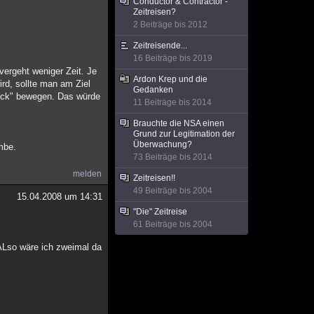
Conductor & Contractor -
Zeitreisen?
2 Beiträge bis 2012
Zeitreisende...
16 Beiträge bis 2019
vergeht weniger Zeit. Je
Ardon Krep und die
rd, sollte man am Ziel
Gedanken
rück" bewegen. Das würde
11 Beiträge bis 2014
Brauchte die NSA einen
Grund zur Legitimation der
Überwachung?
mbe.
73 Beiträge bis 2014
melden
Zeitreisen!!
49 Beiträge bis 2004
15.04.2008 um 14:31
"Die" Zeitreise
61 Beiträge bis 2004
 ALso wäre ich zweimal da