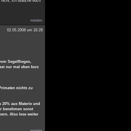
 nicht, ich brauche euch
melden
02.05.2008 um 16:29
vom Segelfliegen,
sei nur mal eben kurz
Primaten nichts zu
zu 20% aus Materie und
ser benehmen sonst
ern. Also lese weiter
melden