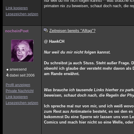
nur weil du mir nich folgen kannst^^ was brauche ic
primaten nix zu beweisen, schaut doch nach, die re
Link kopieren
Lesezeichen setzen
Zeitreisen bereits "Alltag"?
nocheinPoet
@ HawkCH
Nur weil du mir nicht folgen kannst.
Du schreibst ja auch Stuss. Steht außer Frage. 
obwohl ich glaube der versteht mehr davon als 
anwesend
am Rande erwähnt.
dabei seit 2006
Profil anzeigen
Was brauche ich tausende Links hierher zu park
Private Nachricht
beweisen, schaut doch nach, die Regeln der Phy
Link kopieren
Lesezeichen setzen
Ich spreche mal nur von mir, und ich weiß wovon
zum Rest aus Antimaterie besteht, es sei den es
bekommst Du eine Sperre wir lassen uns von Leu
Comics und mach hier nicht so eine Welle, oder 