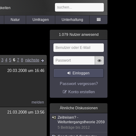
keiten
Natur
Umfragen
Unterhaltung
1
.
0
7
9
Nutzer anwesend
3
4
5
6
7
8
nächste
20.03.2008 um 16:46
Einloggen
Passwort vergessen?
Konto erstellen
melden
Ähnliche Diskussionen
21.03.2008 um 13:56
Zeitreisen? -
Weltuntergangstheorie 2059
5 Beiträge bis 2012