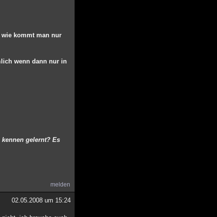
r, wie kommt man nur
mlich wenn dann nur in
s kennen gelernt? Es
melden
02.05.2008 um 15:24