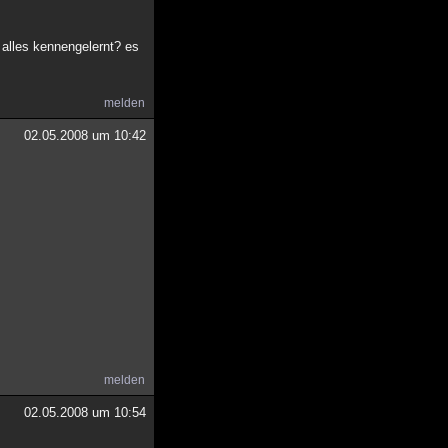
 alles kennengelernt? es
melden
02.05.2008 um 10:42
melden
02.05.2008 um 10:54