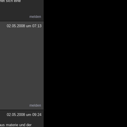
net sich eine
melden
02.05.2008 um 07:13
melden
02.05.2008 um 09:24
aus materie und der