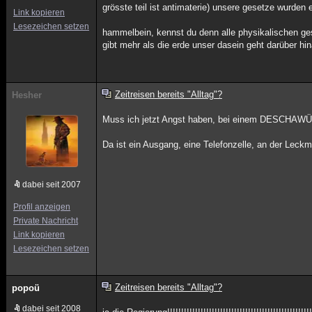
grösste teil ist antimaterie) unsere gesetze wurd
Link kopieren
Lesezeichen setzen
hammelbein, kennst du denn alle physikalischen ge
gibt mehr als die erde unser dasein geht darüber hi
Zeitreisen bereits "Alltag"?
Hesher
Muss ich jetzt Angst haben, bei einem DESCHAWÜH 
Da ist ein Ausgang, eine Telefonzelle, an der Lec
dabei seit 2007
Profil anzeigen
Private Nachricht
Link kopieren
Lesezeichen setzen
Zeitreisen bereits "Alltag"?
popoü
dabei seit 2008