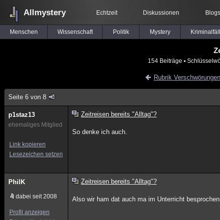
Allmystery
Echtzeit
Diskussionen
Blog
Menschen
Wissenschaft
Politik
Mystery
Kriminalfäl
Z
154 Beiträge
▪ Schlüsselwö
Rubrik Verschwörunge
Seite 6 von 8
Zeitreisen bereits "Alltag"?
p1staz13
ehemaliges Mitglied
So denke ich auch.
Link kopieren
Lesezeichen setzen
Zeitreisen bereits "Alltag"?
PhilK
dabei seit 2008
Also wir ham dat auch ma im Unterricht besprochen
Profil anzeigen