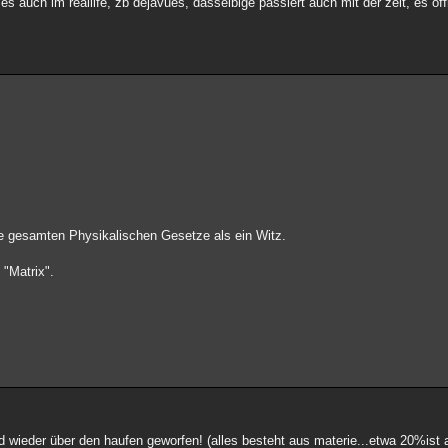
s auch im reallife, zb dejavues, dasselbige passiert auch mit der zeit, es öff
e gesamten Physikalischen Gesetze als ein Witz.
 "Matrix".
 wieder über den haufen geworfen! (alles besteht aus materie...etwa 20%ist 