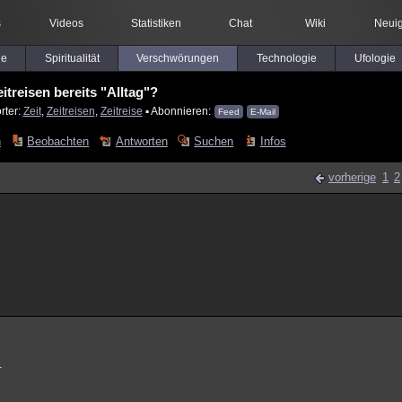
s
Videos
Statistiken
Chat
Wiki
Neuig
le
Spiritualität
Verschwörungen
Technologie
Ufologie
eitreisen bereits "Alltag"?
rter:
Zeit
,
Zeitreisen
,
Zeitreise
▪ Abonnieren:
Feed
E-Mail
n
Beobachten
Antworten
Suchen
Infos
vorherige
1
2
.