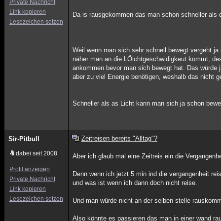
Private Nachricht
Link kopieren
Da is rausgekommen das man schon schneller als di
Lesezeichen setzen
Weil wenn man sich sehr schnell bewegt vergeht ja 
näher man an die LÖichtgeschwidigkeut kommt, desto
ankommen bevor man sich bewegt hat. Das würde ja
aber zu viel Energie benötigen, weshalb das nicht g
Schneller als as Licht kann man sich ja schon bew
Zeitreisen bereits "Alltag"?
Sir-Pitbull
dabei seit 2008
Aber ich glaub mal eine Zeitreis ein die Vergangenh
Profil anzeigen
Denn wenn ich jetzt 5 min ind die vergangenheit re
Private Nachricht
und was ist wenn ich dann doch nicht reise.
Link kopieren
Lesezeichen setzen
Und man würde nicht an der selben stelle rauskomm
Also könnte es passieren das man in einer wand r