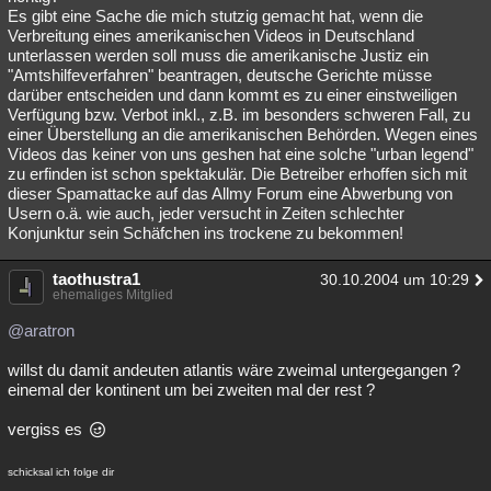
Es gibt eine Sache die mich stutzig gemacht hat, wenn die
Verbreitung eines amerikanischen Videos in Deutschland
unterlassen werden soll muss die amerikanische Justiz ein
"Amtshilfeverfahren" beantragen, deutsche Gerichte müsse
darüber entscheiden und dann kommt es zu einer einstweiligen
Verfügung bzw. Verbot inkl., z.B. im besonders schweren Fall, zu
einer Überstellung an die amerikanischen Behörden. Wegen eines
Videos das keiner von uns geshen hat eine solche "urban legend"
zu erfinden ist schon spektakulär. Die Betreiber erhoffen sich mit
dieser Spamattacke auf das Allmy Forum eine Abwerbung von
Usern o.ä. wie auch, jeder versucht in Zeiten schlechter
Konjunktur sein Schäfchen ins trockene zu bekommen!
taothustra1
30.10.2004 um 10:29
ehemaliges Mitglied
@aratron
willst du damit andeuten atlantis wäre zweimal untergegangen ?
einemal der kontinent um bei zweiten mal der rest ?
vergiss es
schicksal ich folge dir