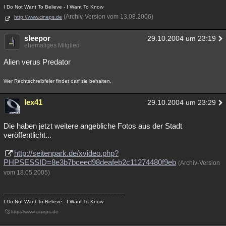
I Do Not Want To Believe - I Want To Know
(Archiv-Version vom 13.08.2006)
http://www.cineps.de
sleepor
29.10.2004 um 23:19
ehemaliges Mitglied
Alien verus Predator
Wer Rechtschreibfeler findet darf sie behalten.
lex41
29.10.2004 um 23:29
Die haben jetzt weitere angebliche Fotos aus der Stadt
veröffentlicht...
http://seitenpark.de/xvideo.php?
PHPSESSID=8e3b7bceed98deafeb2c11274480f9eb
(Archiv-Version
vom 18.05.2005)
________________________________________
I Do Not Want To Believe - I Want To Know
http://www.cineps.de