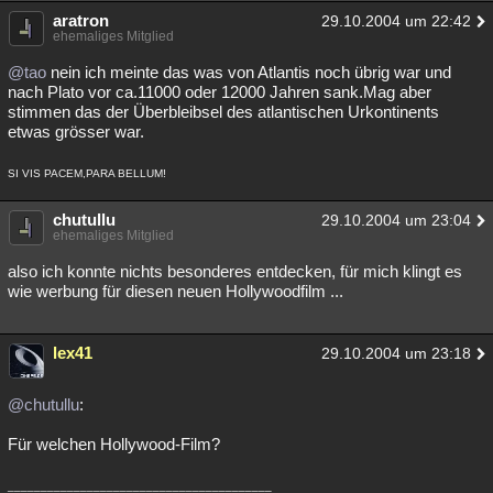
aratron
29.10.2004 um 22:42
Besucht
Teilgenommen
Alle
Neue
Geschlossen
ehemaliges Mitglied
Lesenswert
Schlüsselwörter
@tao
nein ich meinte das was von Atlantis noch übrig war und
nach Plato vor ca.11000 oder 12000 Jahren sank.Mag aber
stimmen das der Überbleibsel des atlantischen Urkontinents
etwas grösser war.
SI VIS PACEM,PARA BELLUM!
chutullu
29.10.2004 um 23:04
ehemaliges Mitglied
also ich konnte nichts besonderes entdecken, für mich klingt es
wie werbung für diesen neuen Hollywoodfilm ...
lex41
29.10.2004 um 23:18
@chutullu
:
Für welchen Hollywood-Film?
________________________________________