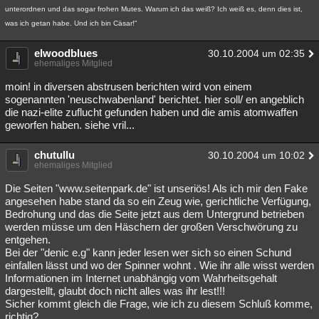
unterordnen und das sogar frohen Mutes. Warum ich das weiß? Ich weiß es, denn dies ist,
was ich getan habe. Und ich bin Cäsar!"
elwoodblues
30.10.2004 um 02:35
ehemaliges Mitglied
moin! in diversen abstrusen berichten wird von einem
sogenannten 'neuschwabenland' berichtet. hier soll/ en angeblich
die nazi-elite zuflucht gefunden haben und die amis atomwaffen
geworfen haben. siehe vril...
chutullu
30.10.2004 um 10:02
ehemaliges Mitglied
Die Seiten "www.seitenpark.de" ist unseriös! Als ich mir den Fake
angesehen habe stand da so ein Zeug wie, gerichtliche Verfügung,
Bedrohung und das die Seite jetzt aus dem Untergrund betrieben
werden müsse um den Häschern der großen Verschwörung zu
entgehen.
Bei der "denic e.g" kann jeder lesen wer sich so einen Schund
einfallen lässt und wo der Spinner wohnt . Wie ihr alle wisst werden
Informationen im Internet unabhängig vom Wahrheitsgehalt
dargestellt, glaubt doch nicht alles was ihr lest!!!
Sicher kommt gleich die Frage, wie ich zu diesem Schluß komme,
richtig?