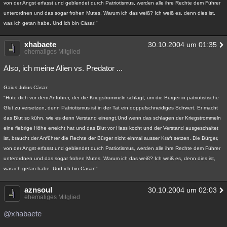
von der Angst erfasst und geblendet durch Patriotismus, werden alle ihre Rechte dem Führer
unterordnen und das sogar frohen Mutes. Warum ich das weiß? Ich weiß es, denn dies ist,
was ich getan habe. Und ich bin Cäsar!"
xhabaete
30.10.2004 um 01:35
ehemaliges Mitglied
Also, ich meine Alien vs. Predator ...
Gaius Julius Cäsar:
"Hüte dich vor dem Anführer, der die Kriegstrommeln schlägt, um die Bürger in patriotistische
Glut zu versetzen, denn Patriotismus ist in der Tat ein doppelschneidiges Schwert. Er macht
das Blut so kühn, wie es denn Verstand einengt.Und wenn das schlagen der Kriegstrommeln
eine fiebrige Höhe erreicht hat und das Blut vor Hass kocht und der Verstand ausgeschaltet
ist, braucht der Anführer die Rechte der Bürger nicht einmal ausser Kraft setzen. Die Bürger,
von der Angst erfasst und geblendet durch Patriotismus, werden alle ihre Rechte dem Führer
unterordnen und das sogar frohen Mutes. Warum ich das weiß? Ich weiß es, denn dies ist,
was ich getan habe. Und ich bin Cäsar!"
aznsoul
30.10.2004 um 02:03
ehemaliges Mitglied
@xhabaete