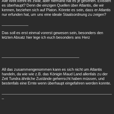
Alle Welt kennt es zwar, aber niemand hat es je gesehen. Existiert
es überhaupt? Denn die einzigen Quellen über Atlantis, die wir
kennen, beziehen sich auf Platon. Könnte es sein, dass er Atlantis
nur erfunden hat, um uns eine ideale Staatsordnung zu zeigen?
_____________
Das soll es erst einmal vorerst gewesen sein, besonders den
letzten Absatz hier lege ich euch besonders ans Herz
______________________________________
All das zusammengenommen kann es sich nicht um Atlantis
handeln, da wie wie z.B. das Königin Maud Land allenfals zu der
Zeit Tundra ähnliche Zustände geherrscht haben müssen, und
bestenfals eine Ernte wenn überhaupt eingefahren werden konnte.
______________________________________________________
_