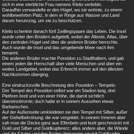
sich in eine sterbliche Frau namens Kleito verliebte.
Daraufhin verwandelte er den Hügel, wo sie wohnte, zu einem
wohlbewehrten Platz, in dem er Ringe aus Wasser und Land
darum herumzog, um sie zu beschützen.
Kleito schenkte danach fünf Zwillingspaare das Leben. Die Insel
wurde unter den Brüdern aufgeteilt, wobei der Älteste, Atlas, über
den zentralen Hügel und über die anderen Brüder herrschte.
Auch wurde die Insel und das umgebende Meer nach ihm
benannt.
Die anderen Brüder machte Poseidon zu Stadthaltern, und gab
einem jeden die Herrschaft über viele Menschen und über ein
weites Landgebiet, wobei das Erbrecht immer auf den ältesten
Nachkommen überging.
Eine eindrucksvolle Beschreiung des Poseidon – Tempels:
Der Tempel des Poseidon selbst war ein Stadion lang, drei
Plethren breit und von einer Höhe, die damit sichtlich
übereinstimmte; doch hatte er in seinem Aussehen etwas
Barbarisches.
Auf der Außenseite umkleideten sie den Tempel mit Silber, außer
der Giebelbekrönung; die war vergoldet. In seinem Inneren aber
sah man die Decke ganz aus Elfenbein und bunt geschmückt mit
Gold und Silber und Goldkupfererz; alles andere aber, die Wände
und die Säulen und den Boden überzogen sie mit Goldkupfer.