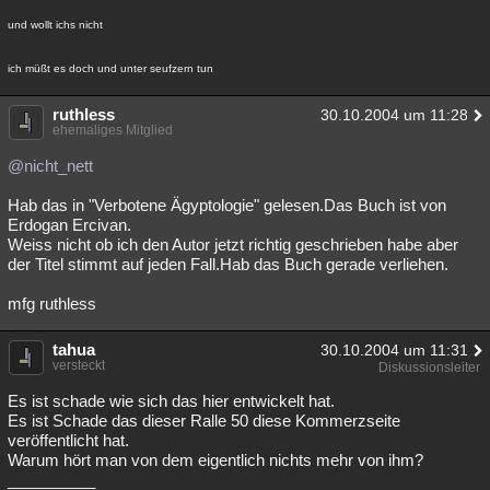
und wollt ichs nicht
ich müßt es doch und unter seufzern tun
ruthless
30.10.2004 um 11:28
ehemaliges Mitglied
@nicht_nett
Hab das in "Verbotene Ägyptologie" gelesen.Das Buch ist von
Erdogan Ercivan.
Weiss nicht ob ich den Autor jetzt richtig geschrieben habe aber
der Titel stimmt auf jeden Fall.Hab das Buch gerade verliehen.
mfg ruthless
tahua
30.10.2004 um 11:31
versteckt
Diskussionsleiter
Es ist schade wie sich das hier entwickelt hat.
Es ist Schade das dieser Ralle 50 diese Kommerzseite
veröffentlicht hat.
Warum hört man von dem eigentlich nichts mehr von ihm?
__________