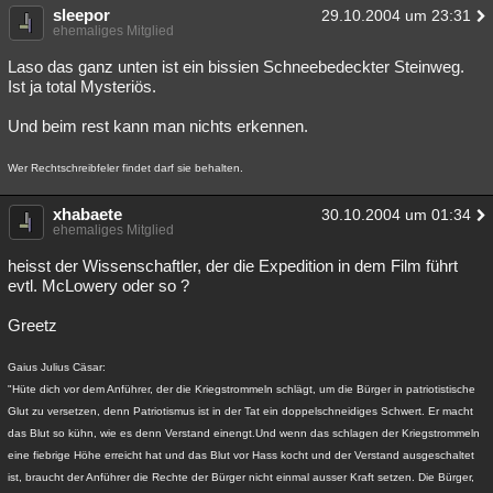
sleepor
29.10.2004 um 23:31
ehemaliges Mitglied
Laso das ganz unten ist ein bissien Schneebedeckter Steinweg.
Ist ja total Mysteriös.
Und beim rest kann man nichts erkennen.
Wer Rechtschreibfeler findet darf sie behalten.
xhabaete
30.10.2004 um 01:34
ehemaliges Mitglied
heisst der Wissenschaftler, der die Expedition in dem Film führt
evtl. McLowery oder so ?
Greetz
Gaius Julius Cäsar:
"Hüte dich vor dem Anführer, der die Kriegstrommeln schlägt, um die Bürger in patriotistische
Glut zu versetzen, denn Patriotismus ist in der Tat ein doppelschneidiges Schwert. Er macht
das Blut so kühn, wie es denn Verstand einengt.Und wenn das schlagen der Kriegstrommeln
eine fiebrige Höhe erreicht hat und das Blut vor Hass kocht und der Verstand ausgeschaltet
ist, braucht der Anführer die Rechte der Bürger nicht einmal ausser Kraft setzen. Die Bürger,