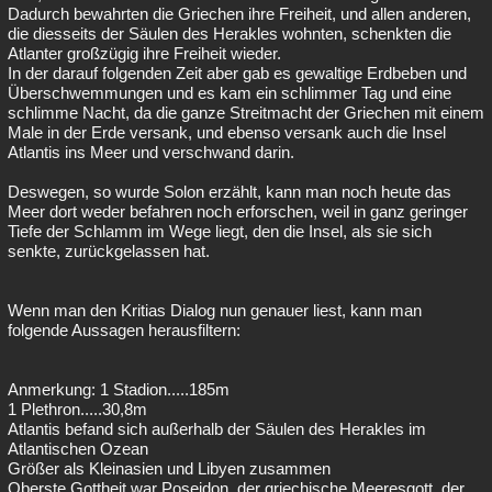
Dadurch bewahrten die Griechen ihre Freiheit, und allen anderen,
die diesseits der Säulen des Herakles wohnten, schenkten die
Atlanter großzügig ihre Freiheit wieder.
In der darauf folgenden Zeit aber gab es gewaltige Erdbeben und
Überschwemmungen und es kam ein schlimmer Tag und eine
schlimme Nacht, da die ganze Streitmacht der Griechen mit einem
Male in der Erde versank, und ebenso versank auch die Insel
Atlantis ins Meer und verschwand darin.
Deswegen, so wurde Solon erzählt, kann man noch heute das
Meer dort weder befahren noch erforschen, weil in ganz geringer
Tiefe der Schlamm im Wege liegt, den die Insel, als sie sich
senkte, zurückgelassen hat.
Wenn man den Kritias Dialog nun genauer liest, kann man
folgende Aussagen herausfiltern:
Anmerkung: 1 Stadion.....185m
1 Plethron.....30,8m
Atlantis befand sich außerhalb der Säulen des Herakles im
Atlantischen Ozean
Größer als Kleinasien und Libyen zusammen
Oberste Gottheit war Poseidon, der griechische Meeresgott, der