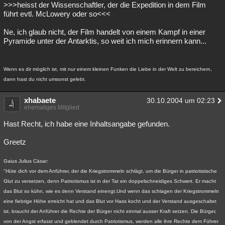
>>>heisst der Wissenschaftler, der die Expedition in dem Film
führt evtl. McLowery oder so<<<
Ne, ich glaub nicht, der Film handelt von einem Kampf in einer
Pyramide unter der Antarktis, so weit ich mich erinnern kann...
Wenn es dir möglich ist, mit nur einem kleinen Funken die Liebe in der Welt zu bereichern,
dann hast du nicht umsonst gelebt.
xhabaete
30.10.2004 um 02:23
ehemaliges Mitglied
Hast Recht, ich habe eine Inhaltsangabe gefunden.
Greetz
Gaius Julius Cäsar:
"Hüte dich vor dem Anführer, der die Kriegstrommeln schlägt, um die Bürger in patriotistische
Glut zu versetzen, denn Patriotismus ist in der Tat ein doppelschneidiges Schwert. Er macht
das Blut so kühn, wie es denn Verstand einengt.Und wenn das schlagen der Kriegstrommeln
eine fiebrige Höhe erreicht hat und das Blut vor Hass kocht und der Verstand ausgeschaltet
ist, braucht der Anführer die Rechte der Bürger nicht einmal ausser Kraft setzen. Die Bürger,
von der Angst erfasst und geblendet durch Patriotismus, werden alle ihre Rechte dem Führer