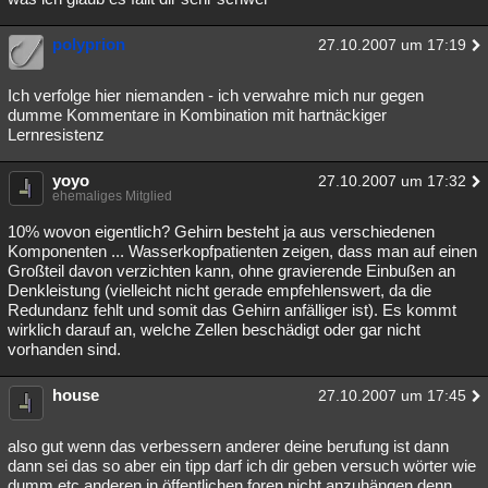
polyprion
27.10.2007 um 17:19
Ich verfolge hier niemanden - ich verwahre mich nur gegen
dumme Kommentare in Kombination mit hartnäckiger
Lernresistenz
yoyo
27.10.2007 um 17:32
ehemaliges Mitglied
10% wovon eigentlich? Gehirn besteht ja aus verschiedenen
Komponenten ... Wasserkopfpatienten zeigen, dass man auf einen
Großteil davon verzichten kann, ohne gravierende Einbußen an
Denkleistung (vielleicht nicht gerade empfehlenswert, da die
Redundanz fehlt und somit das Gehirn anfälliger ist). Es kommt
wirklich darauf an, welche Zellen beschädigt oder gar nicht
vorhanden sind.
house
27.10.2007 um 17:45
also gut wenn das verbessern anderer deine berufung ist dann
dann sei das so aber ein tipp darf ich dir geben versuch wörter wie
dumm etc anderen in öffentlichen foren nicht anzuhängen denn