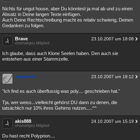
Besucht
Teilgenommen
Alle
Neue
Geschlossen
Nichts für ungut house, aber Du könntest ja mal ab und zu einen
Absatz in Deine langen Texte einfügen.
Lesenswert
Schlüsselwörter
Auch Deine Rechtschreibung macht es relativ schwierig, Deinen
Gedanken zu folgen.
Brave
23.10.2007 um 18:08
ehemaliges Mitglied
Ich glaube, dass auch Klone Seelen haben. Den auch sie
entstehen aus einer Stammzelle.
polyprion
23.10.2007 um 18:12
"Ich find es auch überflussig was poly.... geschrieben hat."
Tja, wer weiss...vielleicht gehörst DU dann zu denen, die
tatsächlich nur 10% ihres Gehirns nutzen.....^^
akis888
24.10.2007 um 15:19
ehemaliges Mitglied
Du hast recht Polyprion....