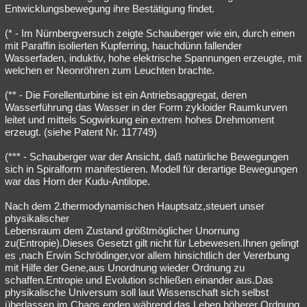
Entwicklungsbewegung ihre Bestätigung findet.
(* - Im Nürnbergversuch zeigte Schauberger wie ein, durch einen
mit Paraffin isolierten Kupferring, hauchdünn fallender
Wasserfaden, induktiv, hohe elektrische Spannungen erzeugte, mit
welchen er Neonröhren zum Leuchten brachte.
(** - Die Forellenturbine ist ein Antriebsaggregat, deren
Wasserführung das Wasser in der Form zykloider Raumkurven
leitet und mittels Sogwirkung ein extrem hohes Drehmoment
erzeugt. (siehe Patent Nr. 117749)
(*** - Schauberger war der Ansicht, daß natürliche Bewegungen
sich in Spiralform manifestieren. Modell für derartige Bewegungen
war das Horn der Kudu-Antilope.
Nach dem 2.thermodynamischen Hauptsatz,steuert unser
physikalischer
Lebensraum dem Zustand größtmöglicher Unornung
zu(Entropie).Dieses Gesetzt gilt nicht für Lebewesen.Ihnen gelingt
es ,nach Erwin Schrödinger,vor allem hinsichtlich der Vererbung
mit Hilfe der Gene,aus Unordnung wieder Ordnung zu
schaffen.Entropie und Evolution schließen einander aus.Das
physikalische Universum soll laut Wissenschaft sich selbst
überlassen,im Chaos enden,während das Leben höherer Ordnung