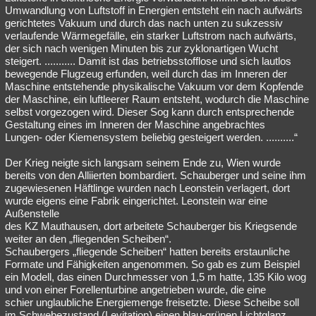
Umwandlung von Luftstoff in Energien entsteht ein nach aufwärts
gerichtetes Vakuum und durch das nach unten zu sukzessiv
verlaufende Wärmegefälle, ein starker Luftstrom nach aufwärts,
der sich nach wenigen Minuten bis zur zyklonartigen Wucht
steigert. ........... Damit ist das betriebsstofflose und sich lautlos
bewegende Flugzeug erfunden, weil durch das im Inneren der
Maschine entstehende physikalische Vakuum vor dem Kopfende
der Maschine, ein luftleerer Raum entsteht, wodurch die Maschine
selbst vorgezogen wird. Dieser Sog kann durch entsprechende
Gestaltung eines im Inneren der Maschine angebrachtes
Lungen- oder Kiemensystem beliebig gesteigert werden. ..........“
Der Krieg neigte sich langsam seinem Ende zu, Wien wurde
bereits von den Alliierten bombardiert. Schauberger und seine ihm
zugewiesenen Häftlinge wurden nach Leonstein verlagert, dort
wurde eigens eine Fabrik eingerichtet. Leonstein war eine
Außenstelle
des KZ Mauthausen, dort arbeitete Schauberger bis Kriegsende
weiter an den „fliegenden Scheiben“.
Schaubergers „fliegende Scheiben“ hatten bereits erstaunliche
Formate und Fähigkeiten angenommen. So gab es zum Beispiel
ein Modell, das einen Durchmesser von 1,5 m hatte, 135 Kilo wog
und von einer Forellenturbine angetrieben wurde, die eine
schier unglaubliche Energiemenge freisetzte. Diese Scheibe soll
im Schwebezustand (Levitation) einen blau-grünen Lichtglanz