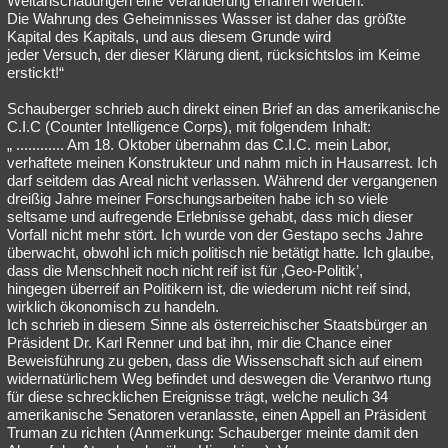
Weltanschauungen eine Veränderung erfahren werden.
Die Wahrung des Geheimnisses Wasser ist daher das größte
Kapital des Kapitals, und aus diesem Grunde wird
jeder Versuch, der dieser Klärung dient, rücksichtslos im Keime
erstickt!“
Schauberger schrieb auch direkt einen Brief an das amerikanische
C.I.C (Counter Intelligence Corps), mit folgendem Inhalt:
„ ............ Am 18. Oktober übernahm das C.I.C. mein Labor,
verhaftete meinen Konstrukteur und nahm mich in Hausarrest. Ich
darf seitdem das Areal nicht verlassen. Während der vergangenen
dreißig Jahre meiner Forschungsarbeiten habe ich so viele
seltsame und aufregende Erlebnisse gehabt, dass mich dieser
Vorfall nicht mehr stört. Ich wurde von der Gestapo sechs Jahre
überwacht, obwohl ich mich politisch nie betätigt hatte. Ich glaube,
dass die Menschheit noch nicht reif ist für ‚Geo-Politik’,
hingegen überreif an Politikern ist, die wiederum nicht reif sind,
wirklich ökonomisch zu handeln.
Ich schrieb in diesem Sinne als österreichischer Staatsbürger an
Präsident Dr. Karl Renner und bat ihn, mir die Chance einer
Beweisführung zu geben, dass die Wissenschaft sich auf einem
widernatürlichem Weg befindet und deswegen die Verantwo rtung
für diese schrecklichen Ereignisse trägt, welche neulich 34
amerikanische Senatoren veranlasste, einen Appell an Präsident
Truman zu richten (Anmerkung: Schauberger meinte damit den