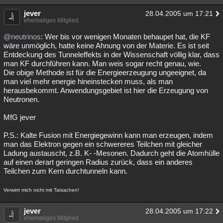
jever
28.04.2005 um 17:21
ehemaliges Mitglied
@neutrinos
: Wer bis vor wenigen Monaten behaupet hat, die KF
wäre unmöglich, hatte keine Ahnung von der Materie. Es ist seit
Entdeckung des Tunneleffekts in der Wissenschaft völlig klar, dass
man KF durchführen kann. Man weis sogar recht genau, wie.
Die obige Methode ist für die Energieerzeugung ungeeignet, da
man viel mehr energie hineinstecken muss, als man
herausbekommt. Anwendungsgebiet ist hier die Erzeugung von
Neutronen.
MfG jever
P.S.: Kalte Fusion mit Energiegewinn kann man erzeugen, indem
man das Elektron gegen ein schwereres Teilchen mit gleicher
Ladung austauscht, z.B. K- -Mesonen. Dadurch geht die Atomhülle
auf einen derart geringen Radius zurück, dass ein anderes
Teilchen zum Kern durchtunneln kann.
Verwirrt mich nicht mit Tatsachen!
jever
28.04.2005 um 17:22
ehemaliges Mitglied