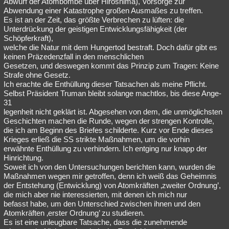
Abwurf der Atombombe über Hiroshima), Vorsorge zur
Abwendung einer Katastrophe großen Ausmaßes zu treffen.
Es ist an der Zeit, das größte Verbrechen zu lüften: die
Unterdrückung der geistigen Entwicklungsfähigkeit (der
Schöpferkraft),
welche die Natur mit dem Hungertod bestraft. Doch dafür gibt es
keinen Präzedenzfall in den menschlichen
Gesetzen, und deswegen kommt das Prinzip zum Tragen: Keine
Strafe ohne Gesetz.
Ich erachte die Enthüllung dieser Tatsachen als meine Pflicht.
Selbst Präsident Truman bleibt solange machtlos, bis diese Ange-
31
legenheit nicht geklärt ist. Abgesehen von dem, die unmöglichsten
Geschichten machen die Runde, wegen der strengen Kontrolle,
die ich am Beginn des Briefes schilderte. Kurz vor Ende dieses
Krieges erließ die SS strikte Maßnahmen, um die vorhin
erwähnte Enthüllung zu verhindern. Ich entging nur knapp der
Hinrichtung.
Soweit ich von den Untersuchungen berichten kann, wurden die
Maßnahmen wegen mir getroffen, denn ich weiß das Geheimnis
der Entstehung (Entwicklung) von Atomkräften ‚zweiter Ordnung’,
die mich aber nie interessierten, mit denen ich mich nur
befasst habe, um den Unterschied zwischen ihnen und den
Atomkräften ‚erster Ordnung’ zu studieren.
Es ist eine unleugbare Tatsache, dass die zunehmende