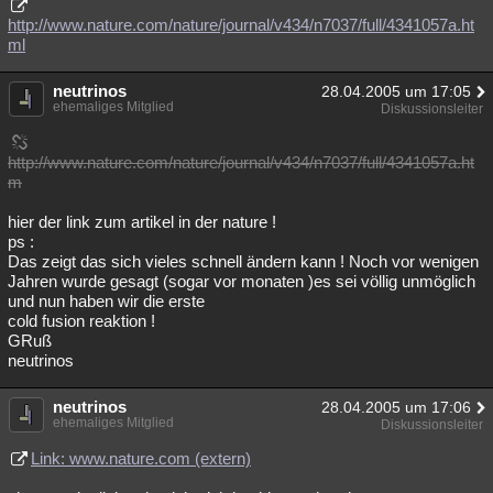
http://www.nature.com/nature/journal/v434/n7037/full/4341057a.ht
Besucht
Teilgenommen
Alle
Neue
Geschlossen
ml
Lesenswert
Schlüsselwörter
neutrinos
28.04.2005 um 17:05
ehemaliges Mitglied
Diskussionsleiter
http://www.nature.com/nature/journal/v434/n7037/full/4341057a.ht
m
hier der link zum artikel in der nature !
ps :
Das zeigt das sich vieles schnell ändern kann ! Noch vor wenigen
Jahren wurde gesagt (sogar vor monaten )es sei völlig unmöglich
und nun haben wir die erste
cold fusion reaktion !
GRuß
neutrinos
neutrinos
28.04.2005 um 17:06
ehemaliges Mitglied
Diskussionsleiter
Link: www.nature.com (extern)