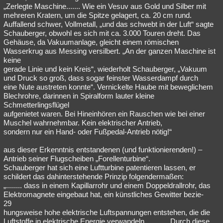
„Zerlegte Maschine....... Wie ein Vesuv aus Gold und Silber mit
mehreren Kratern, um die Spitze gelagert, ca. 20 cm rund.
Auffallend schwer, Vollmetall, „und das schwebt in der Luft“ sagte
Schauberger, obwohl es sich mit ca. 3.000 Touren dreht. Das
Gehäuse, da Vakuumanlage, gleicht einem römischen
Wasserkrug aus Messing versilbert. „An der ganzen Maschine ist
keine
gerade Linie und kein Kreis“, wiederholt Schauberger, „Vakuum
und Druck so groß, dass sogar feinster Wasserdampf durch
eine Nute austreten konnte“. Vernickelte Haube mit beweglichem
Blechrohre, darinnen in Spiralform lauter kleine
Schmetterlingsflügel
aufgenietet waren. Bei Hineinhören ein Rauschen wie bei einer
Muschel wahrnehmbar. Kein elektrischer Antrieb,
sondern nur ein Hand- oder Fußpedal-Antrieb nötig!“
aus dieser Erkenntnis entstandenen (und funktionierenden!) –
Antrieb seiner Flugscheiben „Forellenturbine“.
Schauberger hat sich eine Luftturbine patentieren lassen, er
schildert das dahinterstehende Prinzip folgendermaßen:
„........ dass in einem Kapillarrohr und einem Doppeldrallrohr, das
Elektromagnete eingebaut hat, ein künstliches Gewitter bezie-
29
hungsweise hohe elektrische Luftspannungen entstehen, die die
Luftstoffe in elektrische Energie verwandeln. .......... Durch diese