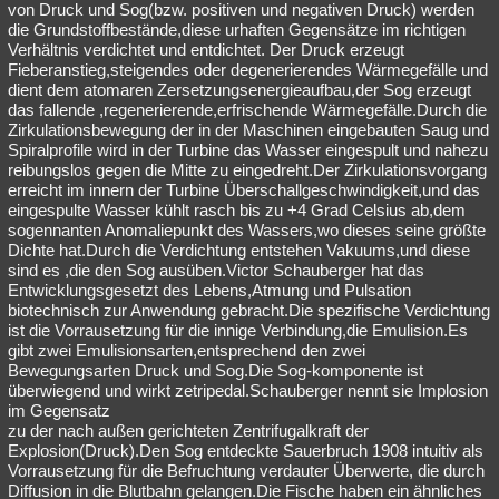
von Druck und Sog(bzw. positiven und negativen Druck) werden
die Grundstoffbestände,diese urhaften Gegensätze im richtigen
Verhältnis verdichtet und entdichtet. Der Druck erzeugt
Fieberanstieg,steigendes oder degenerierendes Wärmegefälle und
dient dem atomaren Zersetzungsenergieaufbau,der Sog erzeugt
das fallende ,regenerierende,erfrischende Wärmegefälle.Durch die
Zirkulationsbewegung der in der Maschinen eingebauten Saug und
Spiralprofile wird in der Turbine das Wasser eingespult und nahezu
reibungslos gegen die Mitte zu eingedreht.Der Zirkulationsvorgang
erreicht im innern der Turbine Überschallgeschwindigkeit,und das
eingespulte Wasser kühlt rasch bis zu +4 Grad Celsius ab,dem
sogennanten Anomaliepunkt des Wassers,wo dieses seine größte
Dichte hat.Durch die Verdichtung entstehen Vakuums,und diese
sind es ,die den Sog ausüben.Victor Schauberger hat das
Entwicklungsgesetzt des Lebens,Atmung und Pulsation
biotechnisch zur Anwendung gebracht.Die spezifische Verdichtung
ist die Vorrausetzung für die innige Verbindung,die Emulision.Es
gibt zwei Emulisionsarten,entsprechend den zwei
Bewegungsarten Druck und Sog.Die Sog-komponente ist
überwiegend und wirkt zetripedal.Schauberger nennt sie Implosion
im Gegensatz
zu der nach außen gerichteten Zentrifugalkraft der
Explosion(Druck).Den Sog entdeckte Sauerbruch 1908 intuitiv als
Vorrausetzung für die Befruchtung verdauter Überwerte, die durch
Diffusion in die Blutbahn gelangen.Die Fische haben ein ähnliches