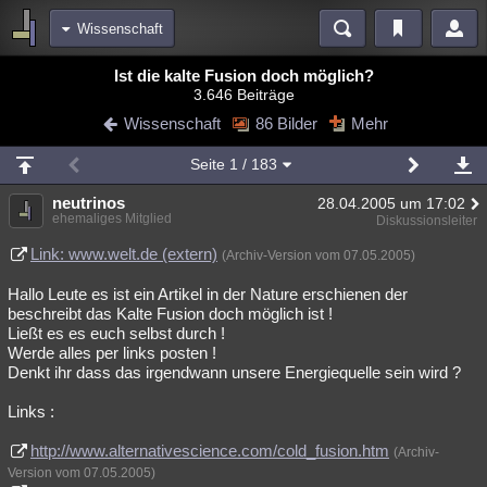
Wissenschaft
Bereiche
Ist die kalte Fusion doch möglich?
3.646 Beiträge
Echtzeit
Diskussionen
Blogs
Videos
Statistiken
Wissenschaft
86 Bilder
Mehr
Chat
Wiki
Neuigkeiten
2
Seite
1
/ 183
meine Rubriken
neutrinos
28.04.2005 um 17:02
Menschen
Wissenschaft
Politik
Mystery
Kriminalfälle
ehemaliges Mitglied
Diskussionsleiter
Spiritualität
Verschwörungen
Technologie
Ufologie
Link: www.welt.de (extern)
(Archiv-Version vom 07.05.2005)
Hallo Leute es ist ein Artikel in der Nature erschienen der
Natur
Umfragen
Unterhaltung
beschreibt das Kalte Fusion doch möglich ist !
weitere Rubriken
Ließt es es euch selbst durch !
Werde alles per links posten !
Philosophie
Träume
Orte
Esoterik
Literatur
Denkt ihr dass das irgendwann unsere Energiequelle sein wird ?
Astronomie
Helpdesk
Gruppen
Gaming
Filme
Links :
Musik
Clash
Verbesserungen
Allmystery
English
http://www.alternativescience.com/cold_fusion.htm
(Archiv-
Version vom 07.05.2005)
Übersichten