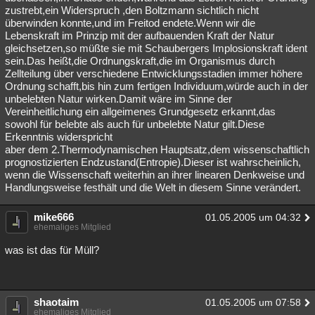
zustrebt,ein Widerspruch ,den Boltzmann sichtlich nicht
überwinden konnte,und im Freitod endete.Wenn wir die
Lebenskraft im Prinzip mit der aufbauenden Kraft der Natur
gleichsetzen,so müßte sie mit Schaubergers Implosionskraft ident
sein.Das heißt,die Ordnungskraft,die im Organismus durch
Zellteilung über verschiedene Entwicklungsstadien immer höhere
Ordnung schafft,bis hin zum fertigen Individuum,würde auch in der
unbelebten Natur wirken.Damit wäre im Sinne der
Vereinheitlichung ein allgeimenes Grundgesetz erkannt,das
sowohl für belebte als auch für unbelebte Natur gilt.Diese
Erkenntnis widerspricht
aber dem 2.Thermodynamischen Hauptsatz,dem wissenschaftlich
prognostizierten Endzustand(Entropie).Dieser ist wahrscheinlich,
wenn die Wissenschaft weiterhin an ihrer linearen Denkweise und
Handlungsweise festhält und die Welt in diesem Sinne verändert.
mike666
01.05.2005 um 04:32
ehemaliges Mitglied
was ist das für Müll?
shaotaim
01.05.2005 um 07:58
ehemaliges Mitglied