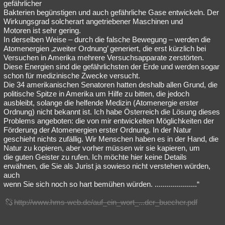
gefährlicher
Bakterien begünstigen und auch gefährliche Gase entwickeln. Der
Wirkungsgrad solcherart angetriebener Maschinen und
Motoren ist sehr gering.
In derselben Weise – durch die falsche Bewegung – werden die
Atomenergien ‚zweiter Ordnung’ generiert, die erst kürzlich bei
Versuchen in Amerika mehrere Versuchsapparate zerstörten.
Diese Energien sind die gefährlichsten der Erde und werden sogar
schon für medizinische Zwecke versucht.
Die 34 amerikanischen Senatoren hatten deshalb allen Grund, die
politische Spitze in Amerika um Hilfe zu bitten, die jedoch
ausbleibt, solange die helfende Medizin (Atomenergie erster
Ordnung) nicht bekannt ist. Ich habe Österreich die Lösung dieses
Problems angeboten: die von mir entwickelten Möglichkeiten der
Förderung der Atomenergien erster Ordnung. In der Natur
geschieht nichts zufällig. Wir Menschen haben es in der Hand, die
Natur zu kopieren, aber vorher müssen wir sie kapieren, um
die guten Geister zu rufen. Ich möchte hier keine Details
erwähnen, die Sie als Jurist ja sowieso nicht verstehen würden,
auch
wenn Sie sich noch so hart bemühen würden. .....................“
http://www.hms-web.de/auf_ein_wort_...der_buecher.pdf