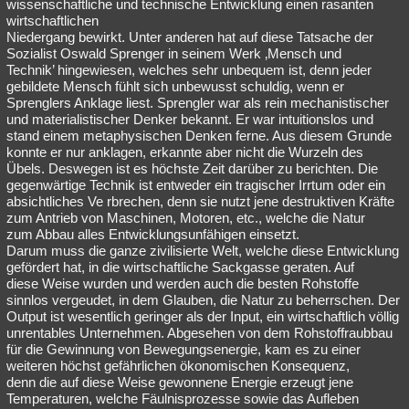
wissenschaftliche und technische Entwicklung einen rasanten
wirtschaftlichen
Niedergang bewirkt. Unter anderen hat auf diese Tatsache der
Sozialist Oswald Sprenger in seinem Werk ‚Mensch und
Technik’ hingewiesen, welches sehr unbequem ist, denn jeder
gebildete Mensch fühlt sich unbewusst schuldig, wenn er
Sprenglers Anklage liest. Sprengler war als rein mechanistischer
und materialistischer Denker bekannt. Er war intuitionslos und
stand einem metaphysischen Denken ferne. Aus diesem Grunde
konnte er nur anklagen, erkannte aber nicht die Wurzeln des
Übels. Deswegen ist es höchste Zeit darüber zu berichten. Die
gegenwärtige Technik ist entweder ein tragischer Irrtum oder ein
absichtliches Ve rbrechen, denn sie nutzt jene destruktiven Kräfte
zum Antrieb von Maschinen, Motoren, etc., welche die Natur
zum Abbau alles Entwicklungsunfähigen einsetzt.
Darum muss die ganze zivilisierte Welt, welche diese Entwicklung
gefördert hat, in die wirtschaftliche Sackgasse geraten. Auf
diese Weise wurden und werden auch die besten Rohstoffe
sinnlos vergeudet, in dem Glauben, die Natur zu beherrschen. Der
Output ist wesentlich geringer als der Input, ein wirtschaftlich völlig
unrentables Unternehmen. Abgesehen von dem Rohstoffraubbau
für die Gewinnung von Bewegungsenergie, kam es zu einer
weiteren höchst gefährlichen ökonomischen Konsequenz,
denn die auf diese Weise gewonnene Energie erzeugt jene
Temperaturen, welche Fäulnisprozesse sowie das Aufleben