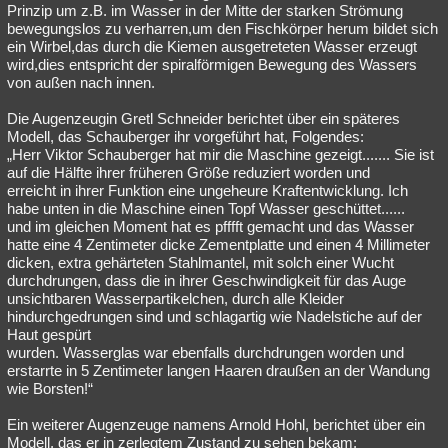
Prinzip um z.B. im Wasser in der Mitte der starken Strömung
bewegungslos zu verharren,um den Fischkörper herum bildet sich
ein Wirbel,das durch die Kiemen ausgetreteten Wasser erzeugt
wird,dies entspricht der spiralförmigen Bewegung des Wassers
von außen nach innen.
Die Augenzeugin Gretl Schneider berichtet über ein späteres
Modell, das Schauberger ihr vorgeführt hat, Folgendes:
„Herr Viktor Schauberger hat mir die Maschine gezeigt....... Sie ist
auf die Hälfte ihrer früheren Größe reduziert worden und
erreicht in ihrer Funktion eine ungeheure Kraftentwicklung. Ich
habe unten in die Maschine einen Topf Wasser geschüttet......
und im gleichen Moment hat es pfffft gemacht und das Wasser
hatte eine 4 Zentimeter dicke Zementplatte und einen 4 Millimeter
dicken, extra gehärteten Stahlmantel, mit solch einer Wucht
durchdrungen, dass die in ihrer Geschwindigkeit für das Auge
unsichtbaren Wasserpartikelchen, durch alle Kleider
hindurchgedrungen sind und schlagartig wie Nadelstiche auf der
Haut gespürt
wurden. Wasserglas war ebenfalls durchdrungen worden und
erstarrte in 5 Zentimeter langen Haaren draußen an der Wandung
wie Borsten!“
Ein weiterer Augenzeuge namens Arnold Hohl, berichtet über ein
Modell, das er in zerlegtem Zustand zu sehen bekam: