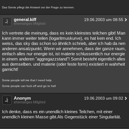
Das Genie pflegt die Antwort vor der Frage zu kennen.
general.kiff
19.06.2003 um 08:55
ehemaliges Mitglied
Ich vertrete die meinung, dass es kein kleinstes teilchen gibt! Man
kann immer weiter teilen (logaritmuskurve), es hat kein end. Ich
weiss, das sky das schon so ähnlich schrieb, aber ich hab da nen
anderen ansatzpunkt. Wenn wir annehmen, dass der ganze raum,
einfach alles nur energie ist, ist materie schlussentlich nur energie
in einem anderen "aggregazzstand"! Somit besteht eigentlich alles
aus demselben. und materie (oder feste form) existiert in wahrheit
garnicht!
Some people tell me that I need help.
Some people can fuck off and go to hell
Anonym
19.06.2003 um 09:02
ehemaliges Mitglied
Ich denke, dass es ein unendlich kleines Teilchen, mit einer
unendlich kleinen Masse gibt.Als Gegenstück einer Singularität.