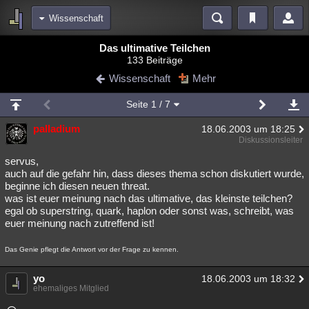
Wissenschaft
Bereiche
Das ultimative Teilchen
133 Beiträge
Echtzeit
Diskussionen
Blogs
Videos
Statistiken
Wissenschaft
Mehr
Chat
Wiki
Neuigkeiten
2
Seite
1
/ 7
meine Rubriken
palladium
18.06.2003 um 18:25
Menschen
Wissenschaft
Politik
Mystery
Kriminalfälle
Diskussionsleiter
Spiritualität
Verschwörungen
Technologie
Ufologie
servus,
auch auf die gefahr hin, dass dieses thema schon diskutiert wurde,
beginne ich diesen neuen threat.
Natur
Umfragen
Unterhaltung
was ist euer meinung nach das ultimative, das kleinste teilchen?
weitere Rubriken
egal ob superstring, quark, haplon oder sonst was, schreibt, was
euer meinung nach zutreffend ist!
Philosophie
Träume
Orte
Esoterik
Literatur
Das Genie pflegt die Antwort vor der Frage zu kennen.
Astronomie
Helpdesk
Gruppen
Gaming
Filme
yo
18.06.2003 um 18:32
Musik
Clash
Verbesserungen
Allmystery
English
ehemaliges Mitglied
Übersichten