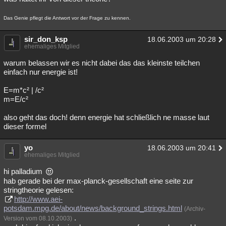
Das Genie pflegt die Antwort vor der Frage zu kennen.
sir_don_ksp
18.06.2003 um 20:28
ehemaliges Mitglied
warum belassen wir es nicht dabei das das kleinste teilchen
einfach nur energie ist!
E=m*c² | /c²
m=E/c²
also geht das doch! denn energie hat schließlich ne masse laut
dieser formel
yo
18.06.2003 um 20:41
ehemaliges Mitglied
hi palladium
hab gerade bei der max-planck-gesellschaft eine seite zur
stringtheorie gelesen:
http://www.aei-
potsdam.mpg.de/about/news/background_strings.html
(Archiv-
.
Version vom 08.10.2003)