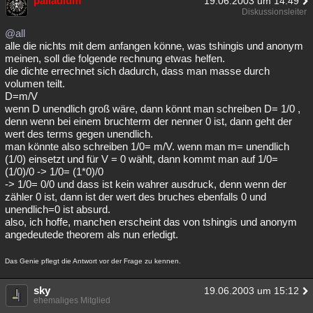
palladium
19.06.2003 um 14:49
Diskussionsleiter
@all
alle die nichts mit dem anfangen könne, was tshingis und anonym
meinen, soll die folgende rechnung etwas helfen.
die dichte errechnet sich dadurch, dass man masse durch
volumen teilt.
D=m/V
wenn D unendlich groß wäre, dann könnt man schreiben D= 1/0 ,
denn wenn bei einem bruchterm der nenner 0 ist, dann geht der
wert des terms gegen unendlich.
man könnte also schreiben 1/0= m/V. wenn man m= unendlich
(1/0) einsetzt und für V = 0 wählt, dann kommt man auf 1/0=
(1/0)/0 -> 1/0= (1*0)/0
-> 1/0= 0/0 und dass ist kein wahrer ausdruck, denn wenn der
zähler 0 ist, dann ist der wert des bruches ebenfalls 0 und
unendlich=0 ist absurd.
also, ich hoffe, manchen erscheint das von tshingis und anonym
angedeutede theorem als nun erledigt.
Das Genie pflegt die Antwort vor der Frage zu kennen.
sky
19.06.2003 um 15:12
ehemaliges Mitglied