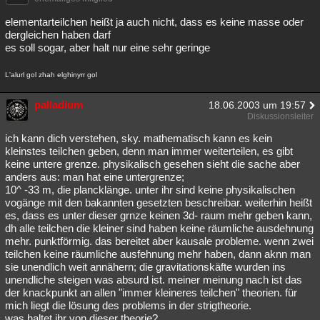
elementarteilchen heißt ja auch nicht, dass es keine masse oder
dergleichen haben darf
es soll sogar, aber halt nur eine sehr geringe
L'alurl gol zhah elghinyrr gol
palladium
18.06.2003 um 19:57
Diskussionsleiter
ich kann dich verstehen, sky. mathematisch kann es kein
kleinstes teilchen geben, denn man immer weiterteilen, es gibt
keine untere grenze. physikalisch gesehen sieht die sache aber
anders aus: man hat eine untergrenze;
10^ -33 m, die plancklänge. unter ihr sind keine physikalischen
vogänge mit den bakannten gesetzten beschreibar. weiterhin heißt
es, dass es unter dieser grnze keinen 3d- raum mehr geben kann,
dh alle teilchen die kleiner sind haben keine räumliche ausdehnung
mehr. punktförmig. das bereitet aber kausale probleme. wenn zwei
teilchen keine räumliche ausfehnung mehr haben, dann aknn man
sie unendlich weit annähern; die gravitationskäfte wurden ins
unendliche steigen was absurd ist. meiner meinung nach ist das
der knackpunkt an allen "immer kleineres teilchen" theorien. für
mich liegt die lösung des problems in der strigtheorie.
was haltet ihr von dieser theorie?