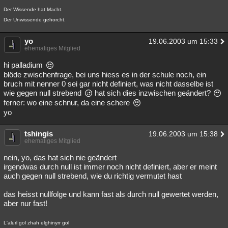
Der Wissende hat Macht.
Der Unwissende gehorcht.
yo
19.06.2003 um 15:33
ehemaliges Mitglied
hi palladium
blöde zwischenfrage, bei uns hiess es in der schule noch, ein
bruch mit nenner 0 sei gar nicht definiert, was nicht dasselbe ist
wie gegen null strebend
hat sich dies inzwischen geändert?
ferner: wo eine schnur, da eine schere
yo
tshingis
19.06.2003 um 15:38
ehemaliges Mitglied
nein, yo, das hat sich nie geändert
irgendwas durch null ist immer noch nicht definiert, aber er meint
auch gegen null strebend, wie du richtig vermutet hast
das heisst nullfolge und kann fast als durch null gewertet werden,
aber nur fast!
L'alurl gol zhah elghinyrr gol