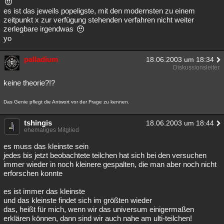
es ist das jeweils popeligste, mit den modernsten zu einem
Besucht
Teilgenommen
Alle
Neue
Geschlossen
zeitpunkt x zur verfügung stehenden verfahren nicht weiter
zerlegbare irgendwas
Lesenswert
Schlüsselwörter
yo
palladium
18.06.2003 um 18:34
Diskussionsleiter
keine theorie?!?
Das Genie pflegt die Antwort vor der Frage zu kennen.
tshingis
18.06.2003 um 18:44
ehemaliges Mitglied
es muss das kleinste sein
jedes bis jetzt beobachtete teilchen hat sich bei den versuchen
immer wieder in noch kleinere gespalten, die man aber noch nicht
erforschen konnte
es ist immer das kleinste
und das kleinste findet sich im größten wieder
das, heißt für mich, wenn wir das universum einigermaßen
erklären können, dann sind wir auch nahe am ulti-teilchen!