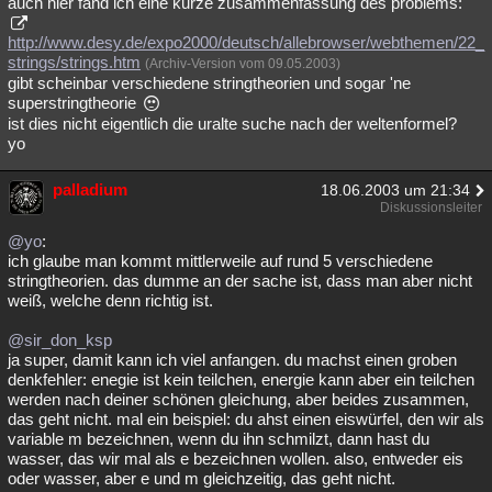
auch hier fand ich eine kurze zusammenfassung des problems:
http://www.desy.de/expo2000/deutsch/allebrowser/webthemen/22_
strings/strings.htm
(Archiv-Version vom 09.05.2003)
gibt scheinbar verschiedene stringtheorien und sogar 'ne
superstringtheorie
ist dies nicht eigentlich die uralte suche nach der weltenformel?
yo
palladium
18.06.2003 um 21:34
Diskussionsleiter
@yo
:
ich glaube man kommt mittlerweile auf rund 5 verschiedene
stringtheorien. das dumme an der sache ist, dass man aber nicht
weiß, welche denn richtig ist.
@sir_don_ksp
ja super, damit kann ich viel anfangen. du machst einen groben
denkfehler: enegie ist kein teilchen, energie kann aber ein teilchen
werden nach deiner schönen gleichung, aber beides zusammen,
das geht nicht. mal ein beispiel: du ahst einen eiswürfel, den wir als
variable m bezeichnen, wenn du ihn schmilzt, dann hast du
wasser, das wir mal als e bezeichnen wollen. also, entweder eis
oder wasser, aber e und m gleichzeitig, das geht nicht.