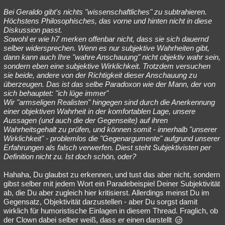
Bei Geraldo gibt's nichts "wissenschaftliches" zu subtrahieren.
Höchstens Philosophisches, das vorne und hinten nicht in diese
Diskussion passt.
Sowohl er wie h7 merken offenbar nicht, dass sie sich dauernd
selber widersprechen. Wenn es nur subjektive Wahrheiten gibt,
dann kann auch Ihre "wahre Anschauung" nicht objektiv wahr sein,
sondern eben eine subjektive Wirklichkeit. Trotzdem versuchen
sie beide, andere von der Richtigkeit dieser Anschauung zu
überzeugen. Das ist das selbe Paradoxon wie der Mann, der von
sich behauptet: "ich lüge immer"
Wir "armseligen Realisten" hingegen sind durch die Anerkennung
einer objektiven Wahrheit in der komfortablen Lage, unsere
Aussagen (und auch die der Gegenseite) auf ihren
Wahrheitsgehalt zu prüfen, und können somit - innerhalb "unserer
Wirklichkeit" - problemlos die "Gegenargumente" aufgrund unserer
Erfahrungen als falsch verwerfen. Diest steht Subjektivisten per
Definition nicht zu. Ist doch schön, oder?
Hahaha, Du glaubst zu erkennen, und tust das aber nicht, sondern
gibst selber mit jedem Wort ein Paradebeispiel Deiner Subjektivität
ab, die Du aber zugleich hier kritisierst. Allerdings meinst Du im
Gegensatz, Objektivität darzustellen - aber Du sorgst damit
wirklich für humoristische Einlagen in diesem Thread. Fraglich, ob
der Clown dabei selber weiß, dass er einen darstellt