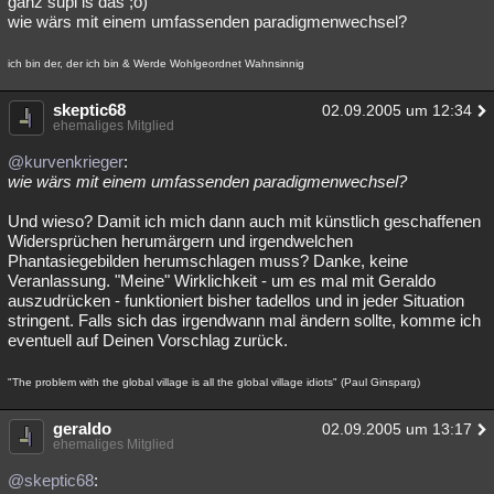
ganz supi is das ;o)
wie wärs mit einem umfassenden paradigmenwechsel?
Besucht
Teilgenommen
Alle
Neue
Geschlossen
ich bin der, der ich bin & Werde Wohlgeordnet Wahnsinnig
Lesenswert
Schlüsselwörter
skeptic68
02.09.2005 um 12:34
ehemaliges Mitglied
@kurvenkrieger
:
wie wärs mit einem umfassenden paradigmenwechsel?
Und wieso? Damit ich mich dann auch mit künstlich geschaffenen
Widersprüchen herumärgern und irgendwelchen
Phantasiegebilden herumschlagen muss? Danke, keine
Veranlassung. "Meine" Wirklichkeit - um es mal mit Geraldo
auszudrücken - funktioniert bisher tadellos und in jeder Situation
stringent. Falls sich das irgendwann mal ändern sollte, komme ich
eventuell auf Deinen Vorschlag zurück.
"The problem with the global village is all the global village idiots" (Paul Ginsparg)
geraldo
02.09.2005 um 13:17
ehemaliges Mitglied
@skeptic68
: