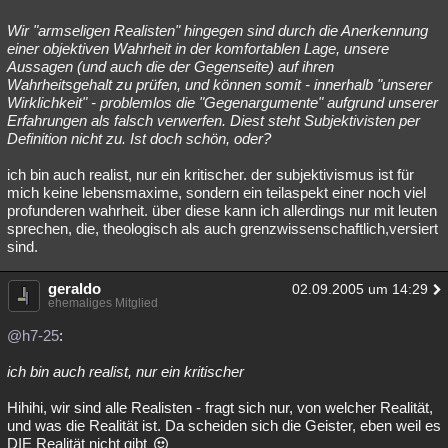
Wir "armseligen Realisten" hingegen sind durch die Anerkennung
einer objektiven Wahrheit in der komfortablen Lage, unsere
Aussagen (und auch die der Gegenseite) auf ihren
Wahrheitsgehalt zu prüfen, und können somit - innerhalb "unserer
Wirklichkeit" - problemlos die "Gegenargumente" aufgrund unserer
Erfahrungen als falsch verwerfen. Diest steht Subjektivisten per
Definition nicht zu. Ist doch schön, oder?
ich bin auch realist, nur ein kritischer. der subjektivismus ist für
mich keine lebensmaxime, sondern ein teilaspekt einer noch viel
profunderen wahrheit. über diese kann ich allerdings nur mit leuten
sprechen, die, theologisch als auch grenzwissenschaftlich,versiert
sind.
geraldo
02.09.2005 um 14:29
ehemaliges Mitglied
@h7-25
:
ich bin auch realist, nur ein kritischer
Hihihi, wir sind alle Realisten - fragt sich nur, von welcher Realität,
und was die Realität ist. Da scheiden sich die Geister, eben weil es
DIE Realität nicht gibt