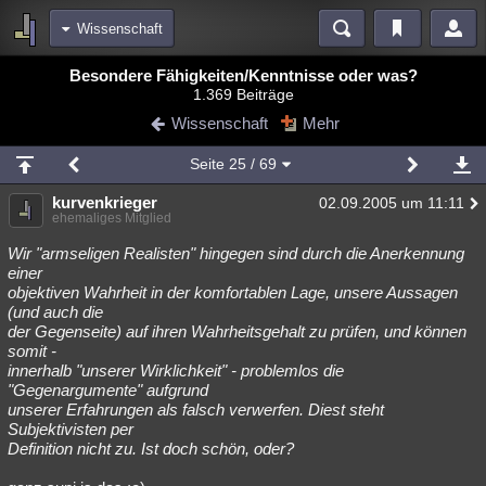
Wissenschaft
Bereiche
Besondere Fähigkeiten/Kenntnisse oder was?
1.369 Beiträge
Echtzeit
Diskussionen
Blogs
Videos
Statistiken
Wissenschaft
Mehr
Chat
Wiki
Neuigkeiten
Seite
25
/ 69
meine Rubriken
kurvenkrieger
02.09.2005 um 11:11
Menschen
Wissenschaft
Politik
Mystery
Kriminalfälle
ehemaliges Mitglied
Spiritualität
Verschwörungen
Technologie
Ufologie
Wir "armseligen Realisten" hingegen sind durch die Anerkennung
einer
objektiven Wahrheit in der komfortablen Lage, unsere Aussagen
Natur
Umfragen
Unterhaltung
(und auch die
weitere Rubriken
der Gegenseite) auf ihren Wahrheitsgehalt zu prüfen, und können
somit -
Philosophie
Träume
Orte
Esoterik
Literatur
innerhalb "unserer Wirklichkeit" - problemlos die
"Gegenargumente" aufgrund
Astronomie
Helpdesk
Gruppen
Gaming
Filme
unserer Erfahrungen als falsch verwerfen. Diest steht
Subjektivisten per
Musik
Clash
Verbesserungen
Allmystery
English
Definition nicht zu. Ist doch schön, oder?
Übersichten