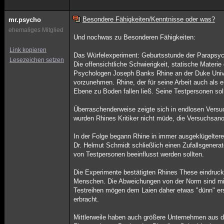
Besondere Fähigkeiten/Kenntnisse oder was?
mr.psycho
ehemaliges Mitglied
Und nochwas zu Besonderen Fähigkeiten:
Link kopieren
Das Würfelexperiment: Geburtsstunde der Parapsyc
Lesezeichen setzen
Die offensichtliche Schwierigkeit, statische Mater
Psychologen Joseph Banks Rhine an der Duke Unive
vorzunehmen. Rhine, der für seine Arbeit auch als e
Ebene zu Boden fallen ließ. Seine Testpersonen sol
Überraschenderweise zeigte sich in endlosen Versuch
wurden Rhines Kritiker nicht müde, die Versuchsano
In der Folge begann Rhine in immer ausgeklügelter
Dr. Helmut Schmidt schließlich einen Zufallsgenerat
von Testpersonen beeinflusst werden sollten.
Die Experimente bestätigten Rhines These eindrucks
Menschen. Die Abweichungen von der Norm sind min
Testreihen mögen dem Laien daher etwas "dünn" ersc
erbracht.
Mittlerweile haben auch größere Unternehmen aus d