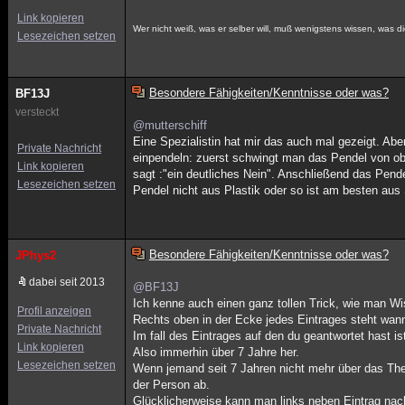
Link kopieren
Wer nicht weiß, was er selber will, muß wenigstens wissen, was d
Lesezeichen setzen
Besondere Fähigkeiten/Kenntnisse oder was?
BF13J
versteckt
@mutterschiff
Eine Spezialistin hat mir das auch mal gezeigt. Ab
Private Nachricht
einpendeln: zuerst schwingt man das Pendel von ob
Link kopieren
sagt :"ein deutliches Nein". Anschließend das Pende
Lesezeichen setzen
Pendel nicht aus Plastik oder so ist am besten aus 
Besondere Fähigkeiten/Kenntnisse oder was?
JPhys2
dabei seit 2013
@BF13J
Ich kenne auch einen ganz tollen Trick, wie man W
Profil anzeigen
Rechts oben in der Ecke jedes Eintrages steht wan
Private Nachricht
Im fall des Eintrages auf den du geantwortet hast is
Link kopieren
Also immerhin über 7 Jahre her.
Lesezeichen setzen
Wenn jemand seit 7 Jahren nicht mehr über das Them
der Person ab.
Glücklicherweise kann man links neben Eintrag nac