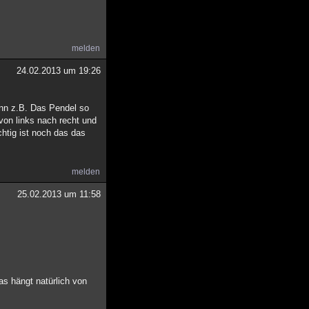
melden
24.02.2013 um 19:26
ann z.B. Das Pendel so
von links nach recht und
chtig ist noch das das
melden
25.02.2013 um 11:58
as hängt natürlich von