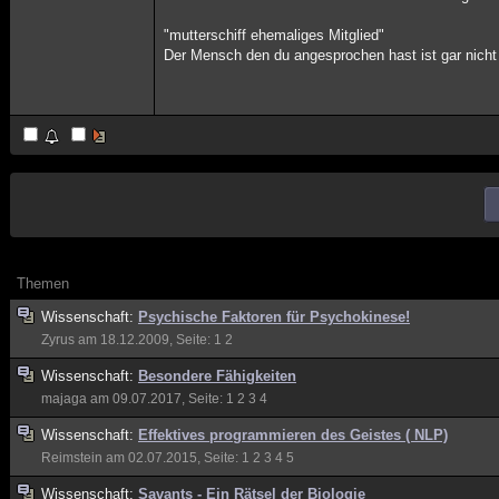
"mutterschiff ehemaliges Mitglied"
Der Mensch den du angesprochen hast ist gar nicht
Themen
Wissenschaft:
Psychische Faktoren für Psychokinese!
Zyrus
am 18.12.2009, Seite:
1
2
Wissenschaft:
Besondere Fähigkeiten
majaga
am 09.07.2017, Seite:
1
2
3
4
Wissenschaft:
Effektives programmieren des Geistes ( NLP)
Reimstein
am 02.07.2015, Seite:
1
2
3
4
5
Wissenschaft:
Savants - Ein Rätsel der Biologie