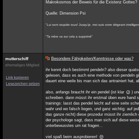
Makrokosmos der Beweis für die Existenz Gottes?
Quelle: Dimension Psi
"Lui sont stupide tous! Jusqu'je, moi suis votre dirigeant intelligen
"Ta mère va sur cela a supprimé"
Besondere Fähigkeiten/Kenntnisse oder was?
mutterschiff
ehemaliges Mitglied
ihr kennt doch bestimmt pendeln? also dieser quatsc
gelesen, dass es auch eine methode von pendeln gi
Link kopieren
dauert eine weile bis man sich das antrainiert hat,
Lesezeichen setzen
also, anfangs braucht ihr ein pendel (ist klar
) und
schreiben. dann müsst ihr erstmal üben eure hand sti
trainings: lasst das pendel leicht auf eine seite s
wahr und wo falsch liegen, und ganz wichtig: auf je
das ganze nicht) diese prozedur müsst ihr ziemlich 
der psychologe sagt, dass man sich auf diese weise 
unterbewusstes um rat fragen...
viel spaß beim ausprobieren!