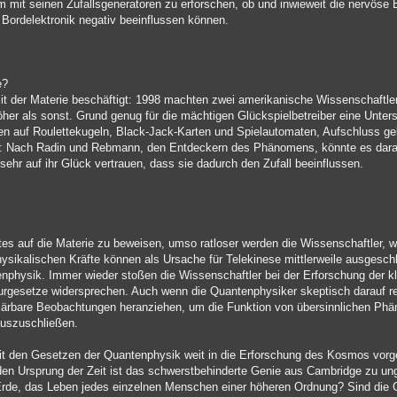
 mit seinen Zufallsgeneratoren zu erforschen, ob und inwieweit die nervöse
 Bordelektronik negativ beeinflussen können.
e?
t der Materie beschäftigt: 1998 machten zwei amerikanische Wissenschaftle
her als sonst. Grund genug für die mächtigen Glückspielbetreiber eine Unter
en auf Roulettekugeln, Black-Jack-Karten und Spielautomaten, Aufschluss geb
tig: Nach Radin und Rebmann, den Entdeckern des Phänomens, könnte es dara
ehr auf ihr Glück vertrauen, dass sie dadurch den Zufall beeinflussen.
istes auf die Materie zu beweisen, umso ratloser werden die Wissenschaftler,
hysikalischen Kräfte können als Ursache für Telekinese mittlerweile ausgesch
physik. Immer wieder stoßen die Wissenschaftler bei der Erforschung der kle
turgesetze widersprechen. Auch wenn die Quantenphysiker skeptisch darauf r
lärbare Beobachtungen heranziehen, um die Funktion von übersinnlichen Phä
auszuschließen.
mit den Gesetzen der Quantenphysik weit in die Erforschung des Kosmos vor
den Ursprung der Zeit ist das schwerstbehinderte Genie aus Cambridge zu u
r Erde, das Leben jedes einzelnen Menschen einer höheren Ordnung? Sind die