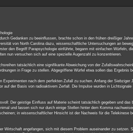
hologie
ie durch Gedanken zu beeinflussen, brachte schon in den frühen dreißiger Jah
rsität von North Carolina dazu, wissenschaftliche Untersuchungen an beweg
rster den Begriff Parapsychologie einführte, begann mit einfachen Würfeln, die
lten nun versuchen sich auf eine spezielle Augenzahl zu konzentrieren.
sreihen tatsächlich eine signifikante Abweichung von der Zufallswahrscheinli
rdnungen in Frage zu stellen. Abgegriffene Würfel etwa sollen das Ergebnis b
en Experimenten nach dem perfekten Zufall zu suchen. Anfang der Siebziger J
or auf der Basis von radioaktivem Zerfall. Die Impulse wurden in Lichtsignal
voll: Der geistige Einfluss auf Materie scheint tatsächlich gegeben und das 
imal und lassen sich nur durch einige Stellen hinter dem Komma nachweisen
heinen; in wissenschaftlicher Hinsicht ist der Nachweis für die Telekinese 
er Wirtschaft angefangen, sich mit diesem Problem auseinander zu setzen. So