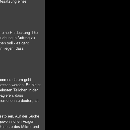
 Besatzung eines
r eine Entdeckung: Die
suchung in Auftrag zu
en soll - es geht
n liegen, dass
 wenn es darum geht
lossen werden. Es bleibt
insten Teilchen in der
eagieren, dass
nomenen zu deuten, ist
gestoßen. Auf der Suche
ngewöhnlichen Fragen
 Gesetze des Mikro- und