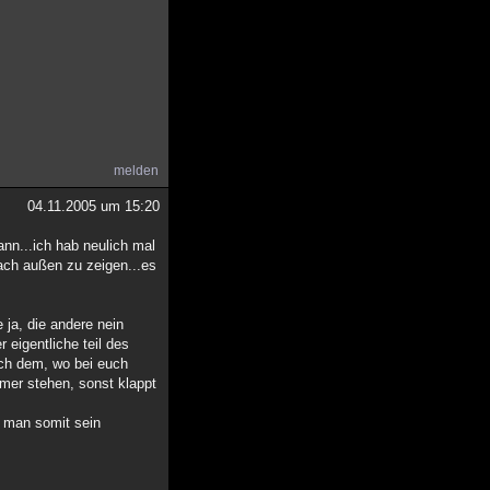
melden
04.11.2005 um 15:20
ann...ich hab neulich mal
ach außen zu zeigen...es
e ja, die andere nein
 eigentliche teil des
nach dem, wo bei euch
mmer stehen, sonst klappt
n man somit sein