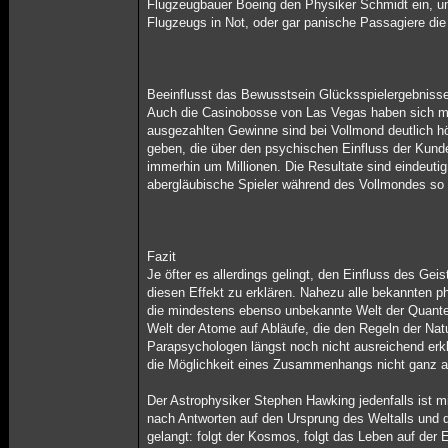
Flugzeugbauer Boeing den Physiker Schmidt ein, um
Flugzeugs in Not, oder gar panische Passagiere die
Beeinflusst das Bewusstsein Glücksspielergebniss
Auch die Casinobosse von Las Vegas haben sich mi
ausgezahlten Gewinne sind bei Vollmond deutlich hö
geben, die über den psychischen Einfluss der Kund
immerhin um Millionen. Die Resultate sind eindeu
abergläubische Spieler während des Vollmondes so s
Fazit
Je öfter es allerdings gelingt, den Einfluss des Ge
diesen Effekt zu erklären. Nahezu alle bekannten p
die mindestens ebenso unbekannte Welt der Quanten
Welt der Atome auf Abläufe, die den Regeln der Na
Parapsychologen längst noch nicht ausreichend erk
die Möglichkeit eines Zusammenhangs nicht ganz 
Der Astrophysiker Stephen Hawking jedenfalls ist 
nach Antworten auf den Ursprung des Weltalls und 
gelangt: folgt der Kosmos, folgt das Leben auf de