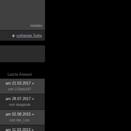
melden
vorherige Seite
Letzte Antwort
am 21.03.2017 »
von
J-Dark187
am 28.07.2017 »
von
skagerak
am 02.08.2015 »
von
die_Leo
am 11.03.2013 »