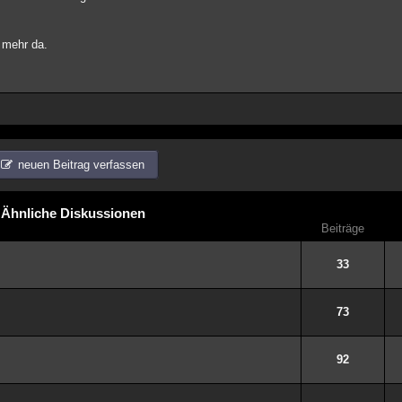
 mehr da.
neuen Beitrag verfassen
Ähnliche Diskussionen
Beiträge
33
73
92