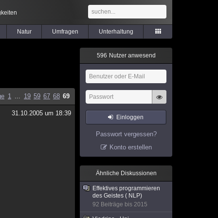
keiten
Natur
Umfragen
Unterhaltung
5
9
6
Nutzer anwesend
ge
1
...
19
59
67
68
69
31.10.2005 um 18:39
Einloggen
Passwort vergessen?
Konto erstellen
Ähnliche Diskussionen
Effektives programmieren
des Geistes ( NLP)
92 Beiträge bis 2015