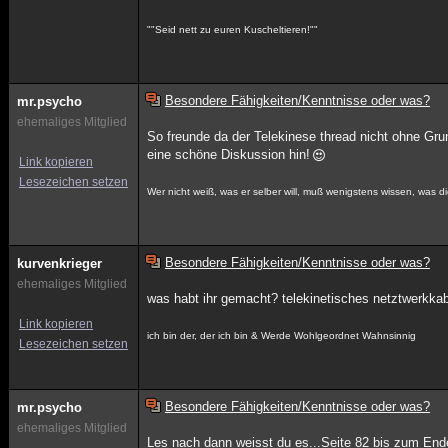
""Seid nett zu euren Kuscheltieren!""
Besondere Fähigkeiten/Kenntnisse oder was?
mr.psycho
ehemaliges Mitglied
So freunde da der Telekinese thread nicht ohne Gr
eine schöne Diskussion hin!
Link kopieren
Lesezeichen setzen
Wer nicht weiß, was er selber will, muß wenigstens wissen, was d
Besondere Fähigkeiten/Kenntnisse oder was?
kurvenkrieger
ehemaliges Mitglied
was habt ihr gemacht? telekinetisches netztwerkk
Link kopieren
ich bin der, der ich bin & Werde Wohlgeordnet Wahnsinnig
Lesezeichen setzen
Besondere Fähigkeiten/Kenntnisse oder was?
mr.psycho
ehemaliges Mitglied
Les nach dann weisst du es...Seite 82 bis zum Ende