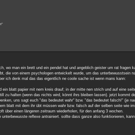
t!"
h, wo man ein brett und ein pendel hat und angeblich geister um rat fragen k
bt, die von einem psychologen entwickelt wurde, um das unterbewusstsein n
 aber ich denk mal das das eigentlich ne coole sache ist wenn mans kann:
 ein blatt papier mit nem kreis drauf; in der mitte nen strich und auf eine seit
ll zu halten (wenn das nichts wird, könnt ihrs bleiben lassen). jetzt kommt der
chwenken, uns sagt euch "das bedeutet wahr" bzw. "das bedeutet falsch!" (je 
dem blatt mit dem ihr übt müssen wahr bzw. falsch auf der selben seite wie i
oft über einen längeren zeitraum wiederholen, für den anfang 3 wochen.
unterbewusste reflexe antrainiert. sollte dass ganze also funktionieren, kan