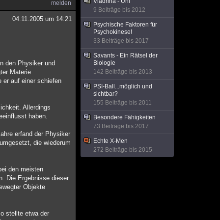
Viadrina - Uni
melden
9 Beiträge bis 2012
04.11.2005 um 14:21
Psychische Faktoren für
Psychokinese!
33 Beiträge bis 2017
Savants - Ein Rätsel der
ren den Physiker und
Biologie
ter Materie
142 Beiträge bis 2013
 er auf einer schiefen
PSI-Ball...möglich und
sichtbar?
155 Beiträge bis 2011
chkeit. Allerdings
eeinflusst haben.
Besondere Fähigkeiten
73 Beiträge bis 2017
ahre erfand der Physiker
Echte X-Men
e umgesetzt, die wiederum
272 Beiträge bis 2015
bei den meisten
. Die Ergebnisse dieser
bewegter Objekte
 stellte etwa der