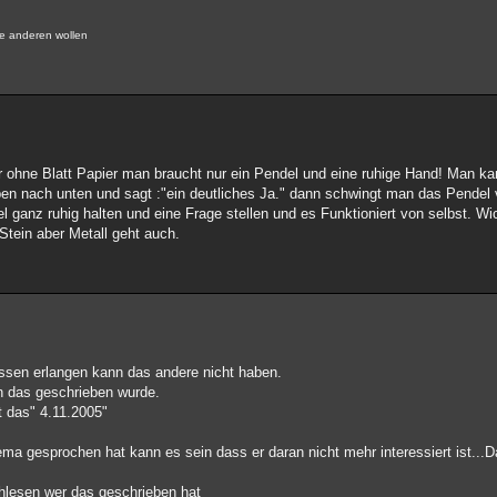
ie anderen wollen
er ohne Blatt Papier man braucht nur ein Pendel und eine ruhige Hand! Man k
en nach unten und sagt :"ein deutliches Ja." dann schwingt man das Pendel 
l ganz ruhig halten und eine Frage stellen und es Funktioniert von selbst. Wi
Stein aber Metall geht auch.
issen erlangen kann das andere nicht haben.
n das geschrieben wurde.
t das" 4.11.2005"
a gesprochen hat kann es sein dass er daran nicht mehr interessiert ist...D
hlesen wer das geschrieben hat