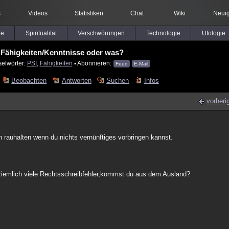
s
Videos
Statistiken
Chat
Wiki
Neuig
le
Spiritualität
Verschwörungen
Technologie
Ufologie
Fähigkeiten/Kenntnisse oder was?
selwörter:
PSI
,
Fähigkeiten
▪ Abonnieren:
Feed
E-Mail
Beobachten
Antworten
Suchen
Infos
vorheri
 rauhalten wenn du nichts vernünftiges vorbringen kannst.
.
t ziemlich viele Rechtsschreibfehler,kommst du aus dem Ausland?