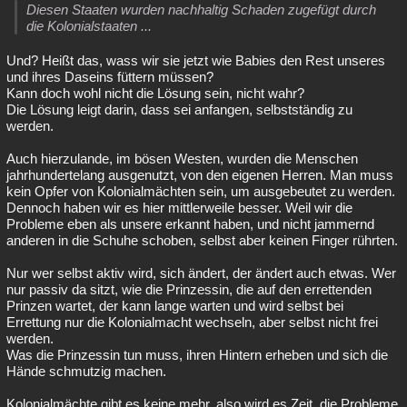
Diesen Staaten wurden nachhaltig Schaden zugefügt durch
die Kolonialstaaten ...
Und? Heißt das, wass wir sie jetzt wie Babies den Rest unseres
und ihres Daseins füttern müssen?
Kann doch wohl nicht die Lösung sein, nicht wahr?
Die Lösung leigt darin, dass sei anfangen, selbstständig zu
werden.
Auch hierzulande, im bösen Westen, wurden die Menschen
jahrhundertelang ausgenutzt, von den eigenen Herren. Man muss
kein Opfer von Kolonialmächten sein, um ausgebeutet zu werden.
Dennoch haben wir es hier mittlerweile besser. Weil wir die
Probleme eben als unsere erkannt haben, und nicht jammernd
anderen in die Schuhe schoben, selbst aber keinen Finger rührten.
Nur wer selbst aktiv wird, sich ändert, der ändert auch etwas. Wer
nur passiv da sitzt, wie die Prinzessin, die auf den errettenden
Prinzen wartet, der kann lange warten und wird selbst bei
Errettung nur die Kolonialmacht wechseln, aber selbst nicht frei
werden.
Was die Prinzessin tun muss, ihren Hintern erheben und sich die
Hände schmutzig machen.
Kolonialmächte gibt es keine mehr, also wird es Zeit, die Probleme