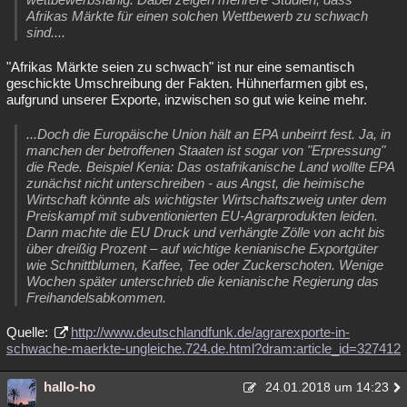
Afrikas Märkte für einen solchen Wettbewerb zu schwach
sind....
"Afrikas Märkte seien zu schwach" ist nur eine semantisch
geschickte Umschreibung der Fakten. Hühnerfarmen gibt es,
aufgrund unserer Exporte, inzwischen so gut wie keine mehr.
...Doch die Europäische Union hält an EPA unbeirrt fest. Ja, in
manchen der betroffenen Staaten ist sogar von "Erpressung"
die Rede. Beispiel Kenia: Das ostafrikanische Land wollte EPA
zunächst nicht unterschreiben - aus Angst, die heimische
Wirtschaft könnte als wichtigster Wirtschaftszweig unter dem
Preiskampf mit subventionierten EU-Agrarprodukten leiden.
Dann machte die EU Druck und verhängte Zölle von acht bis
über dreißig Prozent – auf wichtige kenianische Exportgüter
wie Schnittblumen, Kaffee, Tee oder Zuckerschoten. Wenige
Wochen später unterschrieb die kenianische Regierung das
Freihandelsabkommen.
Quelle:
http://www.deutschlandfunk.de/agrarexporte-in-
schwache-maerkte-ungleiche.724.de.html?dram:article_id=327412
hallo-ho
24.01.2018 um 14:23