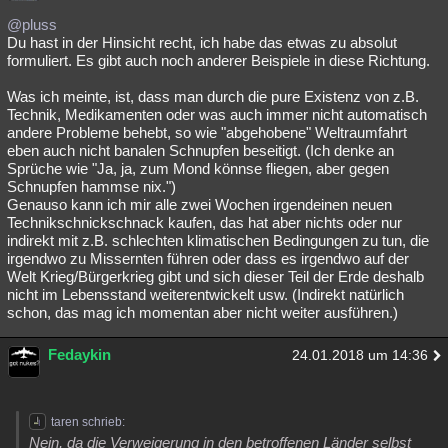
@pluss
Du hast in der Hinsicht recht, ich habe das etwas zu absolut
formuliert. Es gibt auch noch anderer Beispiele in diese Richtung.
Was ich meinte, ist, dass man durch die pure Existenz von z.B.
Technik, Medikamenten oder was auch immer nicht automatisch
andere Probleme behebt, so wie "abgehobene" Weltraumfahrt
eben auch nicht banalen Schnupfen beseitigt. (Ich denke an
Sprüche wie "Ja, ja, zum Mond könnse fliegen, aber gegen
Schnupfen hammse nix.")
Genauso kann ich mir alle zwei Wochen irgendeinen neuen
Technikschnickschnack kaufen, das hat aber nichts oder nur
indirekt mit z.B. schlechten klimatischen Bedingungen zu tun, die
irgendwo zu Missernten führen oder dass es irgendwo auf der
Welt Krieg/Bürgerkrieg gibt und sich dieser Teil der Erde deshalb
nicht im Lebensstand weiterentwickelt usw. (Indirekt natürlich
schon, das mag ich momentan aber nicht weiter ausführen.)
Fedaykin
24.01.2018 um 14:36
taren schrieb:
Nein, da die Verweigerung in den betroffenen Länder selbst