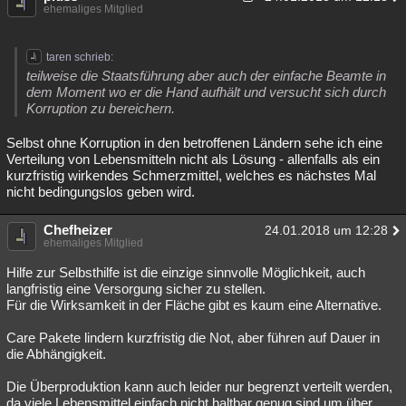
ehemaliges Mitglied
Besucht
Teilgenommen
Alle
Neue
Geschlossen
Lesenswert
Schlüsselwörter
taren schrieb:
teilweise die Staatsführung aber auch der einfache Beamte in
dem Moment wo er die Hand aufhält und versucht sich durch
Korruption zu bereichern.
Selbst ohne Korruption in den betroffenen Ländern sehe ich eine
Verteilung von Lebensmitteln nicht als Lösung - allenfalls als ein
kurzfristig wirkendes Schmerzmittel, welches es nächstes Mal
nicht bedingungslos geben wird.
Chefheizer
24.01.2018 um 12:28
ehemaliges Mitglied
Hilfe zur Selbsthilfe ist die einzige sinnvolle Möglichkeit, auch
langfristig eine Versorgung sicher zu stellen.
Für die Wirksamkeit in der Fläche gibt es kaum eine Alternative.
Care Pakete lindern kurzfristig die Not, aber führen auf Dauer in
die Abhängigkeit.
Die Überproduktion kann auch leider nur begrenzt verteilt werden,
da viele Lebensmittel einfach nicht haltbar genug sind um über