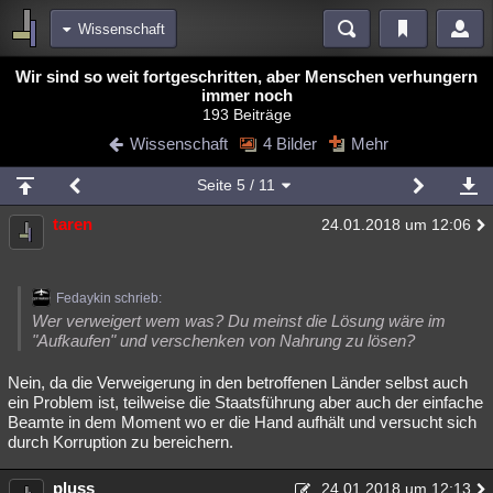
Wissenschaft
Bereiche
Wir sind so weit fortgeschritten, aber Menschen verhungern
immer noch
Echtzeit
Diskussionen
Blogs
Videos
Statistiken
193 Beiträge
Wissenschaft
4 Bilder
Mehr
Chat
Wiki
Neuigkeiten
2
meine Rubriken
Seite
5
/ 11
Menschen
Wissenschaft
Politik
Mystery
Kriminalfälle
taren
24.01.2018 um 12:06
Spiritualität
Verschwörungen
Technologie
Ufologie
Natur
Umfragen
Unterhaltung
Fedaykin schrieb:
Wer verweigert wem was? Du meinst die Lösung wäre im
weitere Rubriken
"Aufkaufen" und verschenken von Nahrung zu lösen?
Philosophie
Träume
Orte
Esoterik
Literatur
Nein, da die Verweigerung in den betroffenen Länder selbst auch
ein Problem ist, teilweise die Staatsführung aber auch der einfache
Astronomie
Helpdesk
Gruppen
Gaming
Filme
Beamte in dem Moment wo er die Hand aufhält und versucht sich
durch Korruption zu bereichern.
Musik
Clash
Verbesserungen
Allmystery
English
Übersichten
pluss
24.01.2018 um 12:13