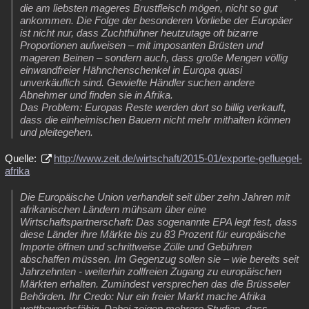
die am liebsten mageres Brustfleisch mögen, nicht so gut
ankommen. Die Folge der besonderen Vorliebe der Europäer
ist nicht nur, dass Zuchthühner heutzutage oft bizarre
Proportionen aufweisen – mit imposanten Brüsten und
mageren Beinen – sondern auch, dass große Mengen völlig
einwandfreier Hähnchenschenkel in Europa quasi
unverkäuflich sind. Gewiefte Händler suchen andere
Abnehmer und finden sie in Afrika.
Das Problem: Europas Reste werden dort so billig verkauft,
dass die einheimischen Bauern nicht mehr mithalten können
und pleitegehen.
Quelle:
http://www.zeit.de/wirtschaft/2015-01/exporte-gefluegel-
afrika
Die Europäische Union verhandelt seit über zehn Jahren mit
afrikanischen Ländern mühsam über eine
Wirtschaftspartnerschaft: Das sogenannte EPA legt fest, dass
diese Länder ihre Märkte bis zu 83 Prozent für europäische
Importe öffnen und schrittweise Zölle und Gebühren
abschaffen müssen. Im Gegenzug sollen sie – wie bereits seit
Jahrzehnten - weiterhin zollfreien Zugang zu europäischen
Märkten erhalten. Zumindest versprechen das die Brüsseler
Behörden. Ihr Credo: Nur ein freier Markt mache Afrika
wettbewerbsfähig. Dabei zeigen mehrere Studien, dass