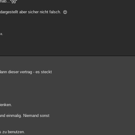
hab...*gg*
 dargestellt aber sicher nicht falsch.
it.
ann dieser vertrag - es steckt
denken.
 und einmalig. Niemand sonst
es zu benutzen.