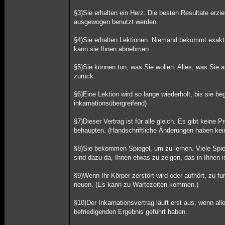
§3)Sie erhalten ein Herz. Die besten Resultate erzi
ausgewogen benutzt werden.
§4)Sie erhalten Lektionen. Niemand bekommt exakt 
kann sie Ihnen abnehmen.
§5)Sie können tun, was Sie wollen. Alles, was Sie
zurück.
§6)Eine Lektion wird so lange wiederholt, bis sie be
inkarnationsübergreifend)
§7)Dieser Vertrag ist für alle gleich. Es gibt keine 
behaupten. (Handschriftliche Änderungen haben kein
§8)Sie bekommen Spiegel, um zu lernen. Viele Spie
sind dazu da, Ihnen etwas zu zeigen, das in Ihnen i
§9)Wenn Ihr Körper zerstört wird oder aufhört, zu 
neuen. (Es kann zu Wartezeiten kommen.)
§10)Der Inkarnationsvertrag läuft erst aus, wenn al
befriedigenden Ergebnis geführt haben.