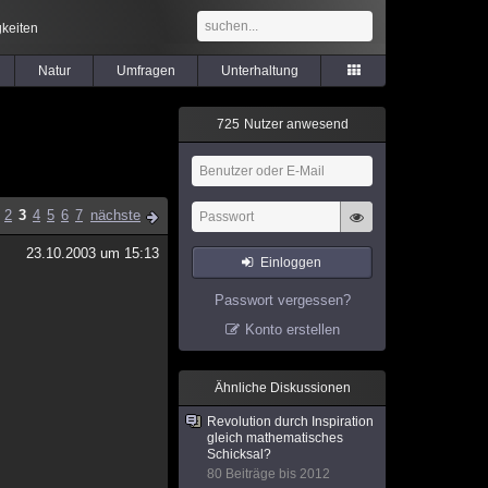
keiten
Natur
Umfragen
Unterhaltung
7
2
5
Nutzer anwesend
2
3
4
5
6
7
nächste
23.10.2003 um 15:13
Einloggen
Passwort vergessen?
Konto erstellen
Ähnliche Diskussionen
Revolution durch Inspiration
gleich mathematisches
Schicksal?
80 Beiträge bis 2012