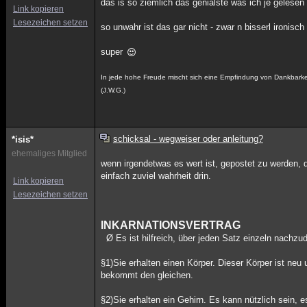
das is so ziemlich das genialste was ich je gelesen 
Link kopieren
Lesezeichen setzen
so unwahr ist das gar nicht - zwar n bisserl ironisch
super
In jede hohe Freude mischt sich eine Empfindung von Dankbarke
(J.W.G.)
schicksal - wegweiser oder anleitung?
*isis*
ehemaliges Mitglied
wenn irgendetwas es wert ist, gepostet zu werden, d
einfach zuviel wahrheit drin.
Link kopieren
Lesezeichen setzen
INKARNATIONSVERTRAG
Ø Es ist hilfreich, über jeden Satz einzeln nachzu
§1)Sie erhalten einen Körper. Dieser Körper ist neu
bekommt den gleichen.
§2)Sie erhalten ein Gehirn. Es kann nützlich sein, 