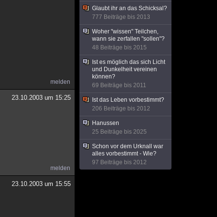
Glaubt ihr an das Schicksal?
777 Beiträge bis 2013
Woher "wissen" Teilchen,
wann sie zerfallen "sollen"?
48 Beiträge bis 2015
Ist es möglich das sich Licht
und Dunkelheit vereinen
können?
melden
69 Beiträge bis 2011
23.10.2003 um 15:25
Ist das Leben vorbestimmt?
206 Beiträge bis 2012
Hanussen
25 Beiträge bis 2025
Schon vor dem Urknall war
alles vorbestimmt - Wie?
97 Beiträge bis 2012
melden
23.10.2003 um 15:55