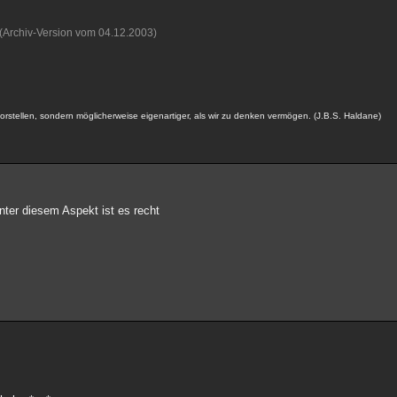
(Archiv-Version vom 04.12.2003)
s vorstellen, sondern möglicherweise eigenartiger, als wir zu denken vermögen. (J.B.S. Haldane)
nter diesem Aspekt ist es recht