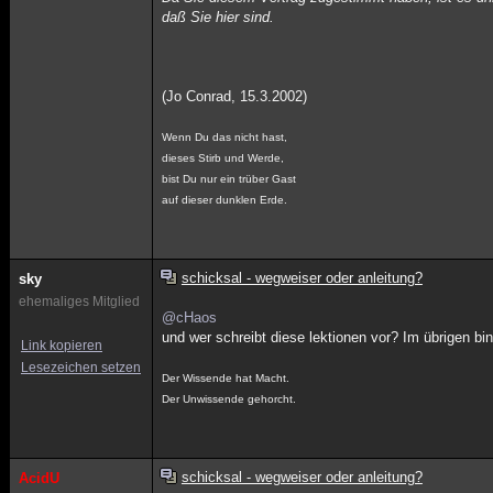
daß Sie hier sind.
(Jo Conrad, 15.3.2002)
Wenn Du das nicht hast,
dieses Stirb und Werde,
bist Du nur ein trüber Gast
auf dieser dunklen Erde.
schicksal - wegweiser oder anleitung?
sky
ehemaliges Mitglied
@cHaos
und wer schreibt diese lektionen vor? Im übrigen bin
Link kopieren
Lesezeichen setzen
Der Wissende hat Macht.
Der Unwissende gehorcht.
schicksal - wegweiser oder anleitung?
AcidU