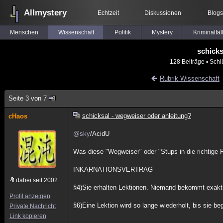
Allmystery
Echtzeit
Diskussionen
Blogs
Menschen
Wissenschaft
Politik
Mystery
Kriminalfäl
schicks
128 Beiträge
▪ Schl
Rubrik Wissenschaft
Seite 3 von 7
schicksal - wegweiser oder anleitung?
cHaos
@sky
/AcidU
Was diese "Wegweiser" oder "Stups in die richtige R
INKARNATIONSVERTRAG
dabei seit 2002
§4)Sie erhalten Lektionen. Niemand bekommt exakt 
Profil anzeigen
§6)Eine Lektion wird so lange wiederholt, bis sie be
Private Nachricht
Link kopieren