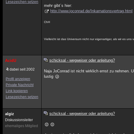
Lesezeichen setzen
mehr gibt´s hier:
http://www.joconrad.de/Inkarnationsvertrag.html
ChH
Vielleicht ist das Universum nicht nur eigenartiger, als wir es un
schicksal - wegweiser oder anleitung?
AcidU
dabei seit 2002
Naja JoConrad ist nicht wirklich ernst zu nehmen. U
lustig
Profil anzeigen
Private Nachricht
Link kopieren
Lesezeichen setzen
schicksal - wegweiser oder anleitung?
algiz
Diskussionsleiter
ehemaliges Mitglied