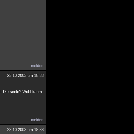
melden
23.10.2003 um 18:33
oll. Die seele? Wohl kaum.
melden
23.10.2003 um 18:38