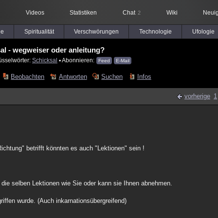
Videos
Statistiken
Chat
Wiki
Neuig
2
le
Spiritualität
Verschwörungen
Technologie
Ufologie
al - wegweiser oder anleitung?
üsselwörter:
Schicksal
▪ Abonnieren:
Feed
E-Mail
Beobachten
Antworten
Suchen
Infos
vorherige
1
ichtung" betrifft könnten es auch "Lektionen" sein !
die selben Lektionen wie Sie oder kann sie Ihnen abnehmen.
griffen wurde. (Auch inkarnationsübergreifend)