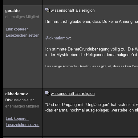
wissenschaft als religion
geraldo
ehemaliges Mitglied
Hmmm... ich glaube eher, dass Du keine Ahnung hast
Link kopieren
Lesezeichen setzen
@dkharlamov
:
Ich stimmte DeinerGrundüberlegung völlig zu. Die Wi
in der Mystik eben die Religionen derdamaligen Zei
Das einzige kosmische Gesetz, das es gibt, ist, dass es kein Geset
wissenschaft als religion
dkharlamov
Diskussionsleiter
"Und der Umgang mit "Ungläubigen" hat sich nicht wi
ehemaliges Mitglied
-das erlärmal nochmal ausgiebieger...verstehe ich ni
Link kopieren
Lesezeichen setzen