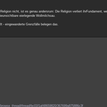
Religion nicht, ist es genau andersrum: Die Religion verliert ihrFundament, wei
dieunsichtbare eierlegende Wollmilchsau.
t - eingewanderte Grenzfälle belegen das.
hie/browse_thread/thread/bc01f1af48659820/367699a875886c3f