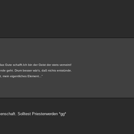
 das Gute schafft.Ich bin der Geist der stets verneint!
runde geht. Drum besser wär's, daß nichts entstünde.
, mein eigentliches Element..."
enschaft. Solltest Priesterwerden *gg*