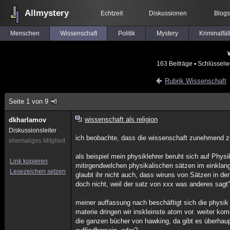
Allmystery
Echtzeit
Diskussionen
Blogs
Menschen
Wissenschaft
Politik
Mystery
Kriminalfäl
163 Beiträge
▪ Schlüsselw
Rubrik Wissenschaft
Seite 1 von 9
wissenschaft als religion
dkharlamov
Diskussionsleiter
ich beobachte, dass die wissenschaft zunehmend zur
ehemaliges Mitglied
als beispiel mein physiklehrer beruht sich auf Physi
Link kopieren
mitirgendwelchen physikalischen sätzen im einklang
Lesezeichen setzen
glaubt ihr nicht auch, dass wiruns von Sätzen in d
doch nicht, weil der satz von xxx was anderes sagt"
meiner auffassung nach beschäftigt sich die physi
materie dringen wir inskleinste atom vor. weiter kom
die ganzen bücher von hawking, da gibt es überha