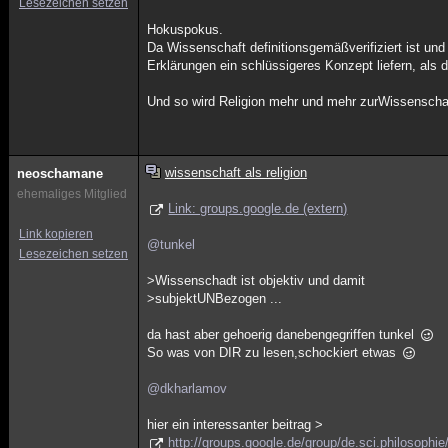
Lesezeichen setzen
Hokuspokus.
Da Wissenschaft definitionsgemäßverifiziert ist und 
Erklärungen ein schlüssigeres Konzept liefern, als 
Und so wird Religion mehr und mehr zurWissenschaf
wissenschaft als religion
neoschamane
ehemaliges Mitglied
Link: groups.google.de (extern)
Link kopieren
@tunkel
Lesezeichen setzen
>Wissenschadt ist objektiv und damit
>subjektUNBezogen ...
da hast aber gehoerig danebengegriffen tunkel
So was von DIR zu lesen,schockiert etwas
@dkharlamov
hier ein interessanter beitrag >
http://groups.google.de/group/de.sci.philosop