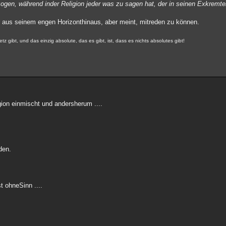
ogen, während inder Religion jeder was zu sagen hat, der in seinen Exkremte
ter aus seinem engen Horizonthinaus, aber meint, mitreden zu können.
z gibt, und das einzig absolute, das es gibt, ist, dass es nichts absolutes gibt!
gion einmischt und andersherum ....
den.
t ohneSinn ....