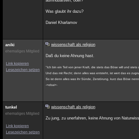
auffindbarsein, oder?
Was glaubt ihr dazu?
Daniel Kharlamov
wissenschaft als religion
aniki
ehemaliges Mitglied
Daß du keine Ahnung hast.
Link kopieren
"Ich bin ein Teil von jener Kraft, die stets das Böse will und stets
Lesezeichen setzen
Und das mit Recht; denn alles was entsteht, ist wert das es zug
So ist denn alles was ihr Sünde, Zerstörung, kurz das Böse nennt
-=ebai=-
wissenschaft als religion
tunkel
ehemaliges Mitglied
Zu jung, zu unerfahren, keine Ahnung von Naturwiss
Link kopieren
Lesezeichen setzen