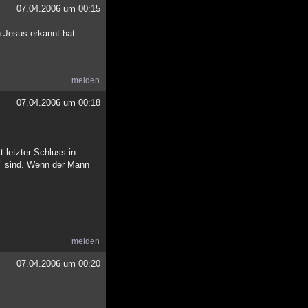
07.04.2006 um 00:15
 Jesus erkannt hat.
melden
07.04.2006 um 00:18
 letzter Schluss in
ch" sind. Wenn der Mann
melden
07.04.2006 um 00:20