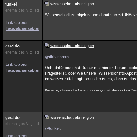
wissenschaft als religion
tunkel
ehemaliges Mitglied
Wissenschadt ist objektiv und damit subjektUNBezo
Link kopieren
Lesezeichen setzen
wissenschaft als religion
geraldo
ehemaliges Mitglied
@dkharlamov
:
Link kopieren
Och, dafür brauchst Du nur mal hier im Forum beoba
Lesezeichen setzen
Fragestellst, oder wie unsere "Wissenschafts-Aposte
im weißen Kittel sagt, so undso ist es, dann ist das 
Das einzige kosmische Gesetz, das es gibt, ist, dass es kein Geset
wissenschaft als religion
geraldo
ehemaliges Mitglied
@tunkel
:
Link kopieren