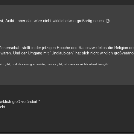
, Aniki - aber das wäre nicht wirklichetwas großartig neues
ssenschaft stellt in der jetzigen Epoche des Ratioszweifellos die Religion de
t waren. Und der Umgang mit "Ungläubigen" hat sich nicht wirklich großveränd
z gibt, und das einzig absolute, das es gibt, ist, dass es nichts absolutes gibt!
rklich groß verändert "
cht...