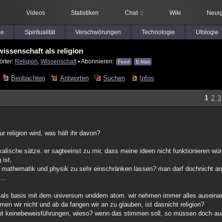
Videos
Statistiken
Chat
Wiki
Neuig
2
le
Spiritualität
Verschwörungen
Technologie
Ufologie
wissenschaft als religion
örter:
Religion
,
Wissenschaft
▪ Abonnieren:
Feed
E-Mail
Beobachten
Antworten
Suchen
Infos
1
2
3
 religion wird, was hält ihr davon?
kalische sätze. er sagteeinst zu mir, dass meine ideen nicht funktionieren wür
 ist,
er mathematik und physik zu sehr einschränken lassen? man darf dochnicht a
...
k als basis mit dem universum unddem atom. wir nehmen immer alles auseina
men wir nicht und ab da fangen wir an zu glauben, ist dasnicht religion?
upt keinebeweisführungen, wieso? wenn das stimmen soll, so müssen doch a