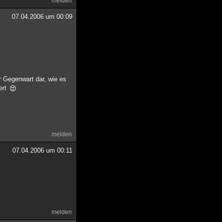
melden
07.04.2006 um 00:09
r Gegenwart dar, wie es
ert
melden
07.04.2006 um 00:11
melden