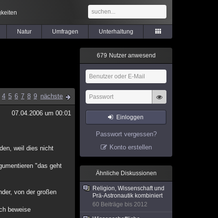
keiten
Natur
Umfragen
Unterhaltung
6
7
9
Nutzer anwesend
4
5
6
7
8
9
nächste
07.04.2006 um 00:01
Einloggen
Passwort vergessen?
Konto erstellen
den, weil dies nicht
rgumentieren "das geht
Ähnliche Diskussionen
Religion, Wissenschaft und
nder, von der großen
Prä-Astronautik kombiniert
60 Beiträge bis 2012
uch beweise