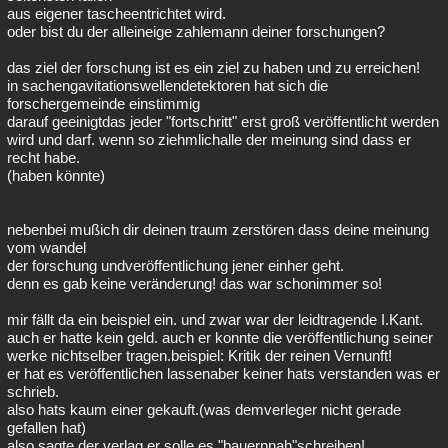
aus eigener tascheentrichtet wird.
oder bist du der alleineige zahlemann deiner forschungen?
das ziel der forschung ist es ein ziel zu haben und zu erreichen!
in sachengavitationswellendetektoren hat sich die
forschergemeinde einstimmig
darauf geeinigtdas jeder "fortschritt" erst groß veröffentlicht werden
wird und darf. wenn so ziehmlichalle der meinung sind dass er
recht habe.
(haben könnte)
nebenbei mußich dir deinen traum zerstören dass deine meinung
vom wandel
der forschung undveröffentlichung jener einher geht.
denn es gab keine veränderung! das war schonimmer so!
mir fällt da ein beispiel ein. und zwar war der leidtragende I.Kant.
auch er hatte kein geld. auch er konnte die veröffentlichung seiner
werke nichtselber tragen.beispiel: Kritik der reinen Vernunft!
er hat es veröffentlichen lassenaber keiner hats verstanden was er
schrieb.
also hats kaum einer gekauft.(was demverleger nicht gerade
gefallen hat)
also sagte der verlag er solle es "bauernnah"schreiben!