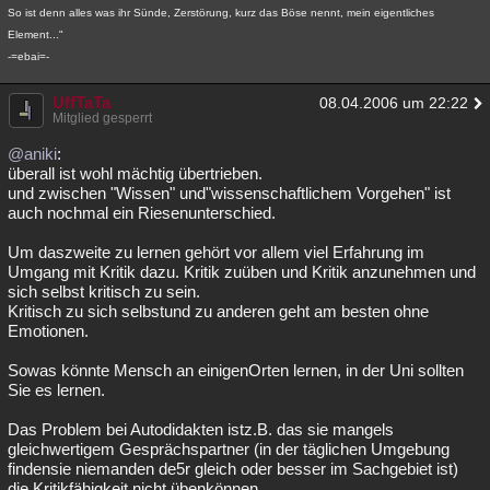
So ist denn alles was ihr Sünde, Zerstörung, kurz das Böse nennt, mein eigentliches
Besucht
Teilgenommen
Alle
Neue
Geschlossen
Element..."
-=ebai=-
Lesenswert
Schlüsselwörter
UffTaTa
08.04.2006 um 22:22
Mitglied gesperrt
@aniki
:
überall ist wohl mächtig übertrieben.
und zwischen "Wissen" und"wissenschaftlichem Vorgehen" ist
auch nochmal ein Riesenunterschied.
Um daszweite zu lernen gehört vor allem viel Erfahrung im
Umgang mit Kritik dazu. Kritik zuüben und Kritik anzunehmen und
sich selbst kritisch zu sein.
Kritisch zu sich selbstund zu anderen geht am besten ohne
Emotionen.
Sowas könnte Mensch an einigenOrten lernen, in der Uni sollten
Sie es lernen.
Das Problem bei Autodidakten istz.B. das sie mangels
gleichwertigem Gesprächspartner (in der täglichen Umgebung
findensie niemanden de5r gleich oder besser im Sachgebiet ist)
die Kritikfähigkeit nicht übenkönnen.