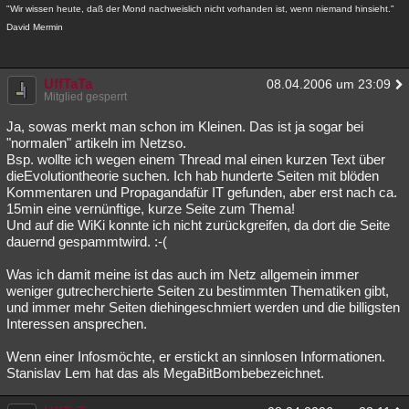
"Wir wissen heute, daß der Mond nachweislich nicht vorhanden ist, wenn niemand hinsieht."
David Mermin
UffTaTa
08.04.2006 um 23:09
Mitglied gesperrt
Ja, sowas merkt man schon im Kleinen. Das ist ja sogar bei
"normalen" artikeln im Netzso.
Bsp. wollte ich wegen einem Thread mal einen kurzen Text über
dieEvolutiontheorie suchen. Ich hab hunderte Seiten mit blöden
Kommentaren und Propagandafür IT gefunden, aber erst nach ca.
15min eine vernünftige, kurze Seite zum Thema!
Und auf die WiKi konnte ich nicht zurückgreifen, da dort die Seite
dauernd gespammtwird. :-(
Was ich damit meine ist das auch im Netz allgemein immer
weniger gutrecherchierte Seiten zu bestimmten Thematiken gibt,
und immer mehr Seiten diehingeschmiert werden und die billigsten
Interessen ansprechen.
Wenn einer Infosmöchte, er erstickt an sinnlosen Informationen.
Stanislav Lem hat das als MegaBitBombebezeichnet.