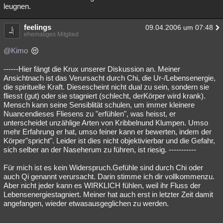
leugnen.
feelings
09.04.2006 um 07:48
ehemaliges Mitglied
@Kimo
------Hier fängt die Krux unserer Diskussion an. Meiner
Ansichtnach ist das Verursacht durch Chi, die Ur-/Lebensenergie,
die spirituelle Kraft. Diesescheint nicht dual zu sein, sondern sie
fliesst (gut) oder sie stagniert (schlecht, derKörper wird krank).
Mensch kann seine Sensiblität schulen, um immer kleinere
Nuancendieses Fliesens zu "erfühlen", was heisst, er
unterscheidet unzählige Arten von Kribbelnund Klumpen. Umso
mehr Erfahrung er hat, umso feiner kann er bewerten, indem der
Körper"spricht". Leider ist dies nicht objektivierbar und die Gefahr,
sich selber an der Naseherum zu führen, ist riesig. -----------
Für mich ist es kein Widerspruch.Gefühle sind durch Chi oder
auch Qi genannt verursacht. Darin stimme ich dir vollkommenzu.
Aber nicht jeder kann es WIRKLICH fühlen, weil ihr Fluss der
Lebensenergiestagniert. Meiner hat auch erst in letzter Zeit damit
angefangen, wieder etwasausgeglichen zu werden.