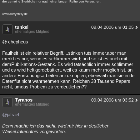
der gemeine Sterbliche nur nach einer langen Reihe von Versuchen.
www.allmystery.de
tunkel
09.04.2006 um 01:05
ehemaliges Mitglied
@ chepheus
Faulheit ist ein relativer Begriff....stinken tuts immer,aber man
merkt es nur, wenn es schlimmer wird; und so ist es auch mit
demPublikations-Gestank. Es wird tatsächlich immer schlimmer
und es wird heftigerdebattiert, weil es kaum mehr möglich ist, an
andere Forschungsarbeiten anzuknüpfen, ebenweil man sie in der
Datenflut nicht wahrnehmen kann. Reichen 38 Tausend Papers
nicht, umdas Problem zu verdeutlichen??
Tyranos
09.04.2006 um 03:52
ehemaliges Mitglied
@jafrael
Denn mache ich das nicht, wird mir hier in deutlicher
WeiseUnkenntnis vorgeworfen.