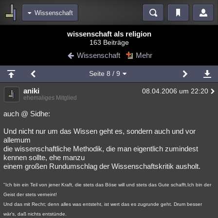
Wissenschaft
Bereiche
wissenschaft als religion
163 Beiträge
Echtzeit
Diskussionen
Blogs
Videos
Statistiken
Wissenschaft
Mehr
Chat
Wiki
Neuigkeiten
2
Seite
8
/ 9
meine Rubriken
aniki
08.04.2006 um 22:20
Menschen
Wissenschaft
Politik
Mystery
Kriminalfälle
ehemaliges Mitglied
Spiritualität
Verschwörungen
Technologie
Ufologie
auch @ Sidhe:
Und nicht nur um das Wissen geht es, sondern auch und vor
Natur
Umfragen
Unterhaltung
allemum
weitere Rubriken
die wissenschaftliche Methodik, die man eigentlich zumindest
kennen sollte, ehe manzu
Philosophie
Träume
Orte
Esoterik
Literatur
einem großen Rundumschlag der Wissenschaftskritik ausholt.
Astronomie
Helpdesk
Gruppen
Gaming
Filme
"Ich bin ein Teil von jener Kraft, die stets das Böse will und stets das Gute schafft.Ich bin der
Geist der stets verneint!
Musik
Clash
Verbesserungen
Allmystery
English
Und das mit Recht; denn alles was entsteht, ist wert das es zugrunde geht. Drum besser
Übersichten
wär's, daß nichts entstünde.