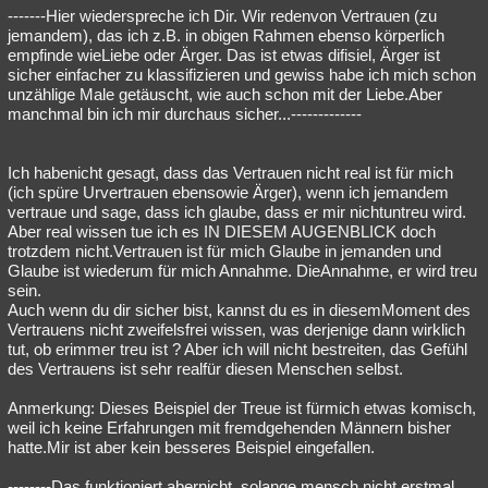
-------Hier wiederspreche ich Dir. Wir redenvon Vertrauen (zu
jemandem), das ich z.B. in obigen Rahmen ebenso körperlich
empfinde wieLiebe oder Ärger. Das ist etwas difisiel, Ärger ist
sicher einfacher zu klassifizieren und gewiss habe ich mich schon
unzählige Male getäuscht, wie auch schon mit der Liebe.Aber
manchmal bin ich mir durchaus sicher...-------------
Ich habenicht gesagt, dass das Vertrauen nicht real ist für mich
(ich spüre Urvertrauen ebensowie Ärger), wenn ich jemandem
vertraue und sage, dass ich glaube, dass er mir nichtuntreu wird.
Aber real wissen tue ich es IN DIESEM AUGENBLICK doch
trotzdem nicht.Vertrauen ist für mich Glaube in jemanden und
Glaube ist wiederum für mich Annahme. DieAnnahme, er wird treu
sein.
Auch wenn du dir sicher bist, kannst du es in diesemMoment des
Vertrauens nicht zweifelsfrei wissen, was derjenige dann wirklich
tut, ob erimmer treu ist ? Aber ich will nicht bestreiten, das Gefühl
des Vertrauens ist sehr realfür diesen Menschen selbst.
Anmerkung: Dieses Beispiel der Treue ist fürmich etwas komisch,
weil ich keine Erfahrungen mit fremdgehenden Männern bisher
hatte.Mir ist aber kein besseres Beispiel eingefallen.
--------Das funktioniert abernicht, solange mensch nicht erstmal