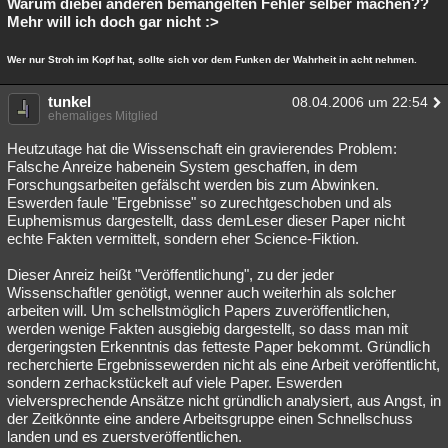
Warum diebei anderen bemängelten Fehler selber machen??
Mehr will ich doch gar nicht :>
Wer nur Stroh im Kopf hat, sollte sich vor dem Funken der Wahrheit in acht nehmen.
tunkel
08.04.2006 um 22:54
ehemaliges Mitglied
Heutzutage hat die Wissenschaft ein gravierendes Problem:
Falsche Anreize habenein System geschaffen, in dem
Forschungsarbeiten gefälscht werden bis zum Abwinken.
Eswerden faule "Ergebnisse" so zurechtgeschoben und als
Euphemismus dargestellt, dass demLeser dieser Paper nicht
echte Fakten vermittelt, sondern eher Science-Fiktion.
Dieser Anreiz heißt "Veröffentlichung", zu der jeder
Wissenschaftler genötigt, wenner auch weiterhin als solcher
arbeiten will. Um schellstmöglich Papers zuveröffentlichen,
werden wenige Fakten ausgiebig dargestellt, so dass man mit
dergeringsten Erkenntnis das fetteste Paper bekommt. Gründlich
recherchierte Ergebnissewerden nicht als eine Arbeit veröffentlicht,
sondern zerhackstückelt auf viele Paper. Eswerden
vielversprechende Ansätze nicht gründlich analysiert, aus Angst, in
der Zeitkönnte eine andere Arbeitsgruppe einen Schnellschuss
landen und es zuerstveröffentlichen.