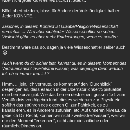
Aber nicht jeder kann es WIRKLICH fühlen...
Blöd, abertrotzdem, bloss für Andere der Vollständigkeit halber:
Jeder KÖNNTE...
Jasicher, in diesem Kontext ist Glaube/Religion/Wissenschaft
vereinbar. ... Wird aber nichtjeder Wissenschaftler so sehen.
Vielleicht gäbe es aber mehr Entdeckungen, wenn es sowäre.
Bestimmt wäre das so, sagen ja viele Wisseschaftler selber auch
!
Auch wenn du dir sicher bist, kannst du es in diesem Moment des
Vertrauensnicht zweifelsfrei wissen, was derjenige dann wirklich
tut, ob er immer treu ist ?
Hmm, ... jein. Ich vermute, es kommt auf den "Durchblick"
desjenigen an, dass esauch in der Übernatürlichkeit/Spiritualität
eine Lernkurve gibt. Wie das Lernen deskleinen, gossen 1x1 zum
Verständnis von Algebra führt, dieses wiederum zur Physik etc,
soführt das spühren des eigenen Qi zur Fähigkeit, es zu
kanalisieren, es in Anderem zufühlen, etc. Auf unseren Niveau, da
gebe ich Dir Recht, können wir nicht zweifelsfrei"wissen", weil wir
nur den Moment "erkennen", nicht aber die zeitliche oder
räumlicheDimension.