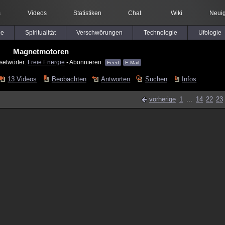
s
Videos
Statistiken
Chat
Wiki
Neuig
le
Spiritualität
Verschwörungen
Technologie
Ufologie
Magnetmotoren
selwörter:
Freie Energie
▪ Abonnieren:
Feed
E-Mail
13 Videos
Beobachten
Antworten
Suchen
Infos
vorherige
1
...
14
22
23