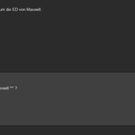
t um die ED von Maxwell.
xwell ^^ ?