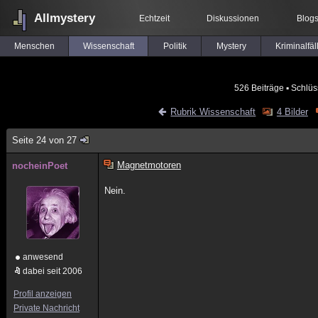
Allmystery
Echtzeit
Diskussionen
Blog
Menschen
Wissenschaft
Politik
Mystery
Kriminalfäl
526 Beiträge
▪ Schlüs
Rubrik Wissenschaft
4 Bilder
Seite 24 von 27
Magnetmotoren
nocheinPoet
Nein.
anwesend
dabei seit 2006
Profil anzeigen
Private Nachricht