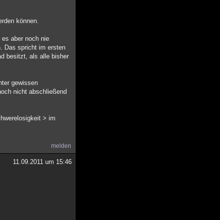
werden können.
 es aber noch nie
. Das spricht im ersten
besitzt, als alle bisher
unter gewissen
noch nicht abschließend
hwerelosigkeit > im
melden
11.09.2011 um 15:46