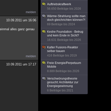
Auftriebskraftwerk
56.650 Beiträge bis 2026
melden
Wärme-Strahlung sollte man
doch gleichrichten können?!
10.09.2011 um 16:06
69 Beiträge bis 2024
einmal alles ganz genau
Keshe Foundation - Betrug
und kein Ende in Sicht?
16.631 Beiträge bis 2026
Kalter Fusions-Reaktor
selber bauen
416 Beiträge bis 2019
melden
Freie Energie/Perpetuum
10.09.2011 um 17:17
Mobile
8.889 Beiträge bis 2026
Verschwörungstheorie
gesucht: Architektur zur
Energiegewinnung
6 Beiträge bis 2021