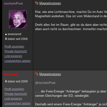
Magnetmotoren
nocheinPoet
Klar, wie eine Lichtmaschine, machst Du im Auto V
Magnetfeld andrehen. Das ist vom Widerstand in de
Dreht alles frei im Raum, gibt es da dann aber ni
eben auch nicht so durchrechnen. Immerhin machst
anwesend
dabei seit 2006
Profil anzeigen
Private Nachricht
Link kopieren
Lesezeichen setzen
Magnetmotoren
felixmerk
dabei seit 2009
@nocheinPoet
Profil anzeigen
..... die Freie-Energie "Anhänger" behaupten ja aber
Private Nachricht
seinen Gleichungen der ED, wiedergibt.
Link kopieren
Lesezeichen setzen
Deshalb wird einem Freie-Energie "Anhänger" ja sic