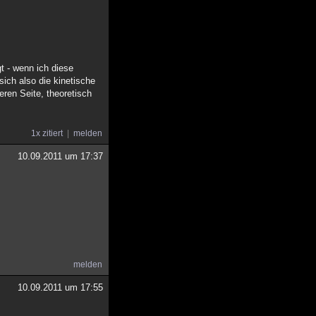
t - wenn ich diese
ich also die kinetische
eren Seite, theoretisch
1x zitiert
melden
10.09.2011 um 17:37
melden
10.09.2011 um 17:55