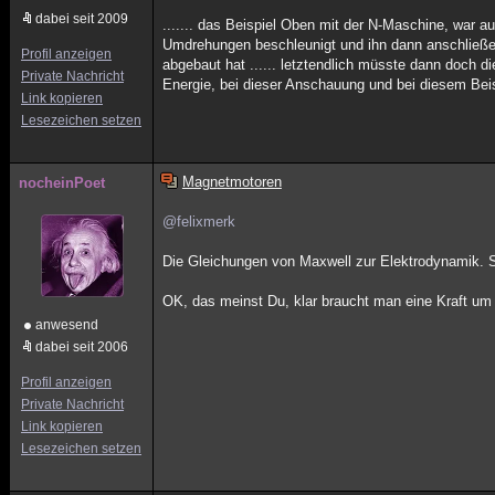
dabei seit 2009
....... das Beispiel Oben mit der N-Maschine, war 
Umdrehungen beschleunigt und ihn dann anschließend
Profil anzeigen
abgebaut hat ...... letztendlich müsste dann doch d
Private Nachricht
Energie, bei dieser Anschauung und bei diesem Bei
Link kopieren
Lesezeichen setzen
Magnetmotoren
nocheinPoet
@felixmerk
Die Gleichungen von Maxwell zur Elektrodynamik. Str
OK, das meinst Du, klar braucht man eine Kraft um 
anwesend
dabei seit 2006
Profil anzeigen
Private Nachricht
Link kopieren
Lesezeichen setzen