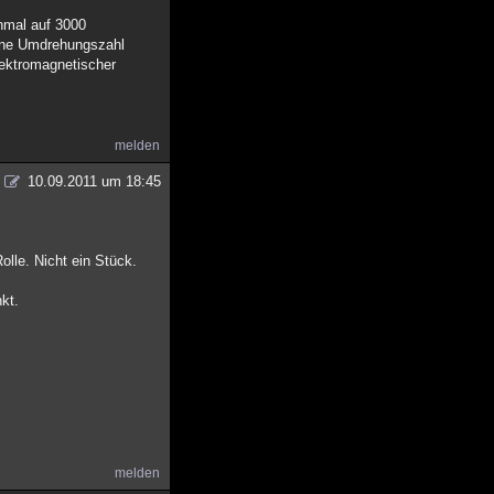
inmal auf 3000
eine Umdrehungszahl
elektromagnetischer
melden
10.09.2011 um 18:45
olle. Nicht ein Stück.
kt.
melden