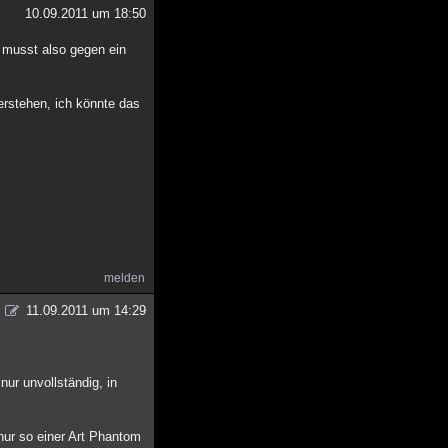
10.09.2011 um 18:50
 musst also gegen ein
erstehen, ich könnte das
melden
11.09.2011 um 14:29
nur unvollständig, in
nur so einer Art Phantom