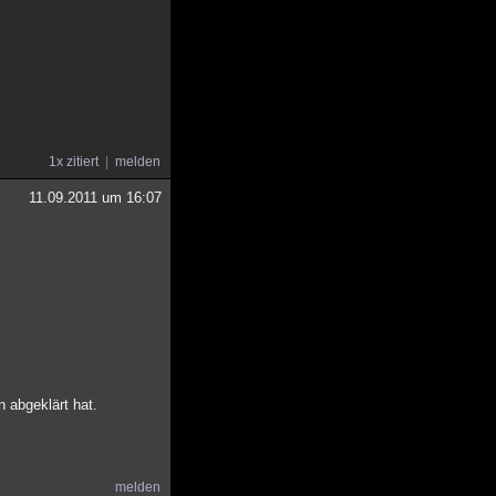
1x zitiert
melden
11.09.2011 um 16:07
n abgeklärt hat.
melden