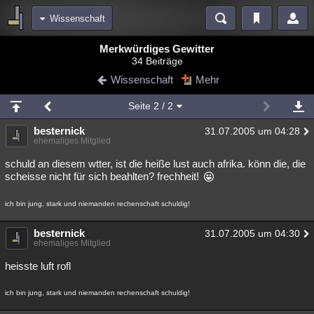
Wissenschaft
Bereiche
Merkwürdiges Gewitter
34 Beiträge
Echtzeit
Diskussionen
Blogs
Videos
Statistiken
Wissenschaft
Mehr
Chat
Wiki
Neuigkeiten
2
Seite
2
/ 2
meine Rubriken
besternick
31.07.2005 um 04:28
Menschen
Wissenschaft
Politik
Mystery
Kriminalfälle
ehemaliges Mitglied
Spiritualität
Verschwörungen
Technologie
Ufologie
schuld an diesem wtter, ist die heiße lust auch afrika. könn die, die
scheisse nicht für sich beahlten? frechheit!
Natur
Umfragen
Unterhaltung
ich bin jung, stark und niemanden rechenschaft schuldig!
weitere Rubriken
Philosophie
Träume
Orte
Esoterik
Literatur
besternick
31.07.2005 um 04:30
ehemaliges Mitglied
Astronomie
Helpdesk
Gruppen
Gaming
Filme
heisste luft rofl
Musik
Clash
Verbesserungen
Allmystery
English
ich bin jung, stark und niemanden rechenschaft schuldig!
Übersichten