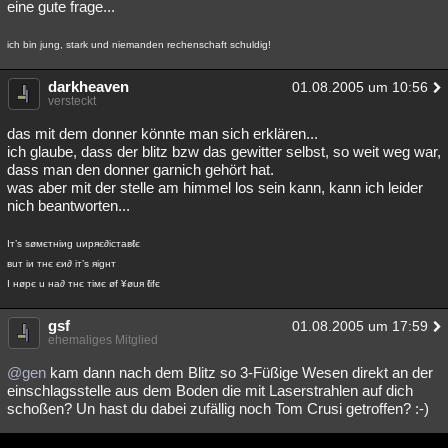
eine gute frage...
ich bin jung, stark und niemanden rechenschaft schuldig!
darkheaven
01.08.2005 um 10:56
versteckt
das mit dem donner könnte man sich erklären...
ich glaube, dass der blitz bzw das gewitter selbst, so weit weg war,
dass man den donner garnich gehört hat.
was aber mit der stelle am himmel los sein kann, kann ich leider
nich beantworten...
Iт’s søмєтнiиg uиpяє∂icтaвℓє
вuт iи тнє єи∂ iт’s яigнт
I нøpє u нa∂ тнє тiмє øf ¥øuя ℓifє
gsf
01.08.2005 um 17:59
ehemaliges Mitglied
@gen
kam dann nach dem Blitz so 3-Füßige Wesen direkt an der
einschlagsstelle aus dem Boden die mit Laserstrahlen auf dich
schoßen? Un hast du dabei zufällig noch Tom Crusi getroffen? :-)