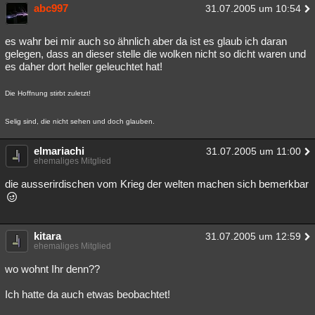
abc997
31.07.2005 um 10:54
Besucht
Teilgenommen
Alle
Neue
Geschlossen
es wahr bei mir auch so ähnlich aber da ist es glaub ich daran
Lesenswert
Schlüsselwörter
gelegen, dass an dieser stelle die wolken nicht so dicht waren und
es daher dort heller geleuchtet hat!
Die Hoffnung stirbt zuletzt!
Selig sind, die nicht sehen und doch glauben.
elmariachi
31.07.2005 um 11:00
ehemaliges Mitglied
die ausserirdischen vom Krieg der welten machen sich bemerkbar
kitara
31.07.2005 um 12:59
ehemaliges Mitglied
wo wohnt Ihr denn??
Ich hatte da auch etwas beobachtet!