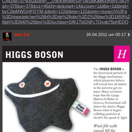
C4424A7574052&usg=__U9cK8mlMcGPTiw1BKa86XmWV7BQ=
&h=378&w=378&sz=46&hl=de&start=14&zoom=1&itbs=1&tbnid=
bvCi9pMWGHFGYM:&tbnh=122&tbnw=122&prev=/search%3Fq
%3Dhiggsteilchen%26hl%3Dde%26gbv%3D2%26biw%3D1659%2
6bih%3D840%26tbm%3Disch&ei=GfK1TbGNFc7Osgb75oHEDQ
tom.1st
26.04.2011 um 00:17