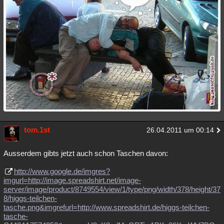
tom.1st
26.04.2011 um 00:14
Ausserdem gibts jetzt auch schon Taschen davon:
http://www.google.de/imgres?
imgurl=http://image.spreadshirt.net/image-
server/image/product/8749554/view/1/type/png/width/378/height/37
8/higgs-teilchen-
tasche.png&imgrefurl=http://www.spreadshirt.de/higgs-teilchen-
tasche-