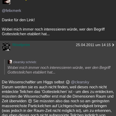
Besucht
Teilgenommen
Alle
Neue
Geschlossen
@felixmerk
Lesenswert
Schlüsselwörter
Danke für den Link!
Wobei mich immer noch interessieren würde, wer den Begriff
Gottesteilchen etabliert hat...
Niselprim
25.04.2011 um 14:15
clearsky schrieb:
Wobei mich immer noch interessieren würde, wer den Begriff
Gottesteilchen etabliert hat...
Die Wissenschaftler um Higgs selbst
@clearsky
Darum werden sie es auch nicht finden, weil dieses noch nicht
entdeckte Teilchen das 'Gottesteilchen' ist - um dies zu entdecken,
müssten die Wissenschaftler erst mal die Dimensionen Raum und
Zeit überwiden
Sie müssten also das noch so am geringsten
massereichste Partickelchen auf Lichtgeschwindigkeit bringen
(was jedoch in der Raum-Zeit nicht möglich ist), um zu erkennen,
das eben dieses noch nicht aufgespürte Teilchen lediglich von