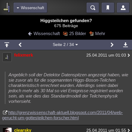
Wissenschaft
Bereiche
Higgsteilchen gefunden?
675 Beiträge
Echtzeit
Diskussionen
Blogs
Videos
Statistiken
Wissenschaft
25 Bilder
Mehr
Chat
Wiki
Neuigkeiten
Seite
2
/ 34
meine Rubriken
felixmerk
25.04.2011 um 01:03
Menschen
Wissenschaft
Politik
Mystery
Kriminalfälle
Spiritualität
Verschwörungen
Technologie
Ufologie
Angeblich soll der Detektor Datenspitzen angezeigt haben, wie
Natur
Umfragen
Unterhaltung
sie zuvor als für die sogenannten Higgs-Boson-Teilchen
charakteristisch errechnet wurden. Allerdings seien dabei
weitere Rubriken
jedoch mehr als 30 Mal so viel Ereignisse registriert worden
sein, als wie dies das Standardmodell der Teilchenphysik
Philosophie
Träume
Orte
Esoterik
Literatur
vorhersieht.
Astronomie
Helpdesk
Gruppen
Gaming
Filme
http://grenzwissenschaft-aktuell.blogspot.com/2011/04/web-
gerucht-um-gottesteilchen-forscher.html
Musik
Clash
Verbesserungen
Allmystery
English
Übersichten
clearsky
25.04.2011 um 01:55