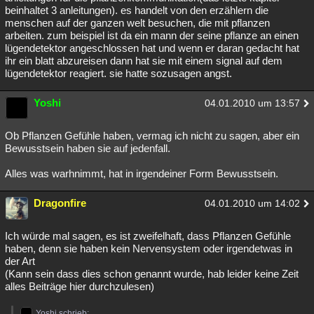
beinhaltet 3 anleitungen). es handelt von den erzählern die
Besucht
Teilgenommen
Alle
Neue
Geschlossen
menschen auf der ganzen welt besuchen, die mit pflanzen
arbeiten. zum beispiel ist da ein mann der seine pflanze an einen
Lesenswert
Schlüsselwörter
lügendetektor angeschlossen hat und wenn er daran gedacht hat
ihr ein blatt abzureisen dann hat sie mit einem signal auf dem
lügendetektor reagiert. sie hatte sozusagen angst.
Yoshi
04.01.2010 um 13:57
Ob Pflanzen Gefühle haben, vermag ich nicht zu sagen, aber ein
Bewusstsein haben sie auf jedenfall.
Alles was warhnimmt, hat in irgendeiner Form Bewusstsein.
Dragonfire
04.01.2010 um 14:02
Ich würde mal sagen, es ist zweifelhaft, dass Pflanzen Gefühle
haben, denn sie haben kein Nervensystem oder irgendetwas in
der Art
(Kann sein dass dies schon genannt wurde, hab leider keine Zeit
alles Beiträge hier durchzulesen)
Yoshi schrieb: