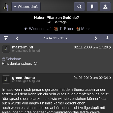
Wissenschaft
Bereiche
Haben Pflanzen Gefühle?
249 Beiträge
Echtzeit
Diskussionen
Blogs
Videos
Statistiken
Wissenschaft
11 Bilder
Mehr
Chat
Wiki
Neuigkeiten
Seite
12
/ 13
meine Rubriken
mastermind
02.11.2009 um 17:20
Menschen
Wissenschaft
Politik
Mystery
Kriminalfälle
ehemaliges Mitglied
Spiritualität
Verschwörungen
Technologie
Ufologie
@Schalom
:
Hm, denke schon.
Natur
Umfragen
Unterhaltung
weitere Rubriken
green-thumb
04.01.2010 um 02:34
ehemaliges Mitglied
Philosophie
Träume
Orte
Esoterik
Literatur
hi, also wenn sich jemand genauer mit dem thema auseinander
Astronomie
Helpdesk
Gruppen
Gaming
Filme
setzen will dem kann ich ein sehr gutes buch empfehlen. es heist
"die sprache der pflanzen und wie wir sie verstehen können" das
buch wurde von dagny un imre kerner geschrieben.
Musik
Clash
Verbesserungen
Allmystery
English
auch wenn es sich im titel so anhört ist es nicht vollgestopft mit
Übersichten
anleitungen für die pflanzenkommunikation(das letzte kapitel