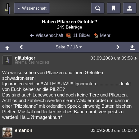
Wissenschaft
Bereiche
Haben Pflanzen Gefühle?
249 Beiträge
Echtzeit
Diskussionen
Blogs
Videos
Statistiken
Wissenschaft
11 Bilder
Mehr
Chat
Wiki
Neuigkeiten
Seite
7
/ 13
meine Rubriken
gläubiger
03.09.2008 um 09:58
Menschen
Wissenschaft
Politik
Mystery
Kriminalfälle
ehemaliges Mitglied
Spiritualität
Verschwörungen
Technologie
Ufologie
Wo wir so schön von Pflanzen und ihren Gefühlen
schwadronieren!
Ignoranten seid ihr!!! ALLE!!!! JA!!!!! Ignoranten.................. denkt
Natur
Umfragen
Unterhaltung
von Euch keiner an die PILZE?
weitere Rubriken
Das sind auch Lebewesen und doch keine Tiere und Pflanzen.
Achtlos und zahlreich werden sie im Wald ermordet um dann in
Philosophie
Träume
Orte
Esoterik
Literatur
einer "Pilzpfanne" mit ordentlich Speck, einwenig Butter, bischen
Pfeffer, Muskat und lecker frisches Bauernbrot, verspeist zu
Astronomie
Helpdesk
Gruppen
Gaming
Filme
werden! Hä....?!*magenknurr*
Musik
Clash
Verbesserungen
Allmystery
English
emanon
03.09.2008 um 10:05
Übersichten