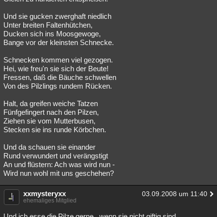
Und sie gucken zwerghaft niedlich
Unter breiten Faltenhütchen,
Ducken sich ins Moosgewoge,
Bange vor der kleinsten Schnecke.
Schnecken kommen viel gezogen.
Hei, wie freu'n sie sich der Beute!
Fressen, daß die Bäuche schwellen
Von des Pilzlings rundem Rücken.
Halt, da greifen weiche Tatzen
Fünfgefingert nach den Pilzen,
Ziehen sie vom Mutterbusen,
Stecken sie ins runde Körbchen.
Und da schauen sie einander
Rund verwundert und verängstigt
An und flüstern: Ach was wird nun -
Wird nun wohl mit uns geschehen?
xxmysteryxx
03.09.2008 um 11:40
ehemaliges Mitglied
Und ich esse die Pilze gerne...wenn sie nicht giftig sind.