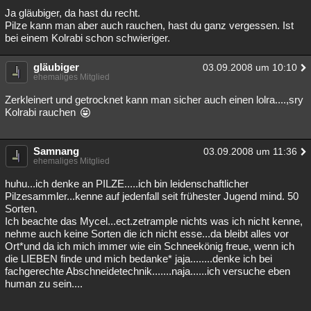
Ja gläubiger, da hast du recht.
Besucht
Teilgenommen
Alle
Neue
Geschlossen
Pilze kann man aber auch rauchen, hast du ganz vergessen. Ist
bei einem Kolrabi schon schwieriger.
Lesenswert
Schlüsselwörter
gläubiger
03.09.2008 um 10:10
ehemaliges Mitglied
Zerkleinert und getrocknet kann man sicher auch einen lolra....,sry
Kolrabi rauchen
Samnang
03.09.2008 um 11:36
ehemaliges Mitglied
huhu...ich denke an PILZE.....ich bin leidenschaftlicher
Pilzesammler...kenne auf jedenfall seit frühester Jugend mind. 50
Sorten.
Ich beachte das Mycel...ect.zetrample nichts was ich nicht kenne,
nehme auch keine Sorten die ich nicht esse...da bleibt alles vor
Ort*und da ich mich immer wie ein Schneekönig freue, wenn ich
die LIEBEN finde und mich bedanke* jaja........denke ich bei
fachgerechte Abschneidetechnik.......naja......ich versuche eben
human zu sein....