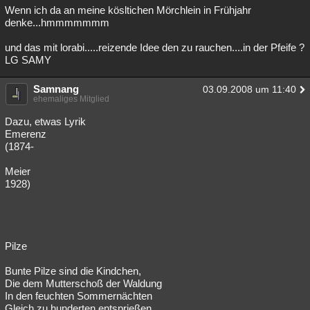
Wenn ich da an meine kösltichen Mörchlein in Frühjahr
denke...hmmmmmmm
und das mit lorabi.....reizende Idee den zu rauchen....in der Pfeife ?
LG SAMY
Samnang
03.09.2008 um 11:40
ehemaliges Mitglied
Dazu, etwas Lyrik
Emerenz
(1874-
Meier
1928)
Pilze
Bunte Pilze sind die Kindchen,
Die dem Mutterschoß der Waldung
In den feuchten Sommernächten
Gleich zu hunderten entsprießen.