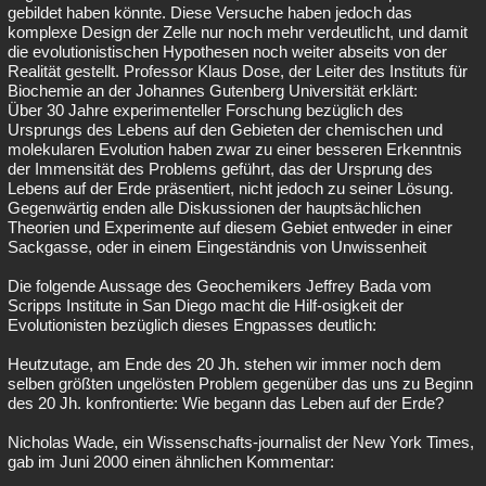
gebildet haben könnte. Diese Versuche haben jedoch das
komplexe Design der Zelle nur noch mehr verdeutlicht, und damit
die evolutionistischen Hypothesen noch weiter abseits von der
Realität gestellt. Professor Klaus Dose, der Leiter des Instituts für
Biochemie an der Johannes Gutenberg Universität erklärt:
Über 30 Jahre experimenteller Forschung bezüglich des
Ursprungs des Lebens auf den Gebieten der chemischen und
molekularen Evolution haben zwar zu einer besseren Erkenntnis
der Immensität des Problems geführt, das der Ursprung des
Lebens auf der Erde präsentiert, nicht jedoch zu seiner Lösung.
Gegenwärtig enden alle Diskussionen der hauptsächlichen
Theorien und Experimente auf diesem Gebiet entweder in einer
Sackgasse, oder in einem Eingeständnis von Unwissenheit
Die folgende Aussage des Geochemikers Jeffrey Bada vom
Scripps Institute in San Diego macht die Hilf-osigkeit der
Evolutionisten bezüglich dieses Engpasses deutlich:
Heutzutage, am Ende des 20 Jh. stehen wir immer noch dem
selben größten ungelösten Problem gegenüber das uns zu Beginn
des 20 Jh. konfrontierte: Wie begann das Leben auf der Erde?
Nicholas Wade, ein Wissenschafts-journalist der New York Times,
gab im Juni 2000 einen ähnlichen Kommentar: