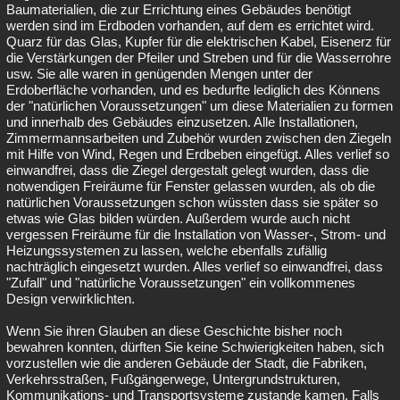
Baumaterialien, die zur Errichtung eines Gebäudes benötigt
werden sind im Erdboden vorhanden, auf dem es errichtet wird.
Quarz für das Glas, Kupfer für die elektrischen Kabel, Eisenerz für
die Verstärkungen der Pfeiler und Streben und für die Wasserrohre
usw. Sie alle waren in genügenden Mengen unter der
Erdoberfläche vorhanden, und es bedurfte lediglich des Könnens
der "natürlichen Voraussetzungen" um diese Materialien zu formen
und innerhalb des Gebäudes einzusetzen. Alle Installationen,
Zimmermannsarbeiten und Zubehör wurden zwischen den Ziegeln
mit Hilfe von Wind, Regen und Erdbeben eingefügt. Alles verlief so
einwandfrei, dass die Ziegel dergestalt gelegt wurden, dass die
notwendigen Freiräume für Fenster gelassen wurden, als ob die
natürlichen Voraussetzungen schon wüssten dass sie später so
etwas wie Glas bilden würden. Außerdem wurde auch nicht
vergessen Freiräume für die Installation von Wasser-, Strom- und
Heizungssystemen zu lassen, welche ebenfalls zufällig
nachträglich eingesetzt wurden. Alles verlief so einwandfrei, dass
"Zufall" und "natürliche Voraussetzungen" ein vollkommenes
Design verwirklichten.
Wenn Sie ihren Glauben an diese Geschichte bisher noch
bewahren konnten, dürften Sie keine Schwierigkeiten haben, sich
vorzustellen wie die anderen Gebäude der Stadt, die Fabriken,
Verkehrsstraßen, Fußgängerwege, Untergrundstrukturen,
Kommunikations- und Transportsysteme zustande kamen. Falls