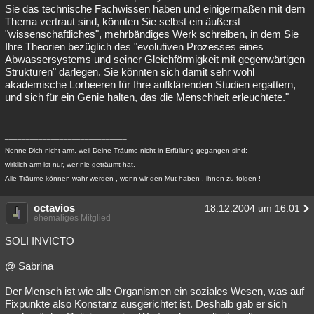
Sie das technische Fachwissen haben und einigermaßen mit dem
Thema vertraut sind, könnten Sie selbst ein äußerst
"wissenschaftliches", mehrbändiges Werk schreiben, in dem Sie
Ihre Theorien bezüglich des "evolutiven Prozesses eines
Abwassersystems und seiner Gleichförmigkeit mit gegenwärtigen
Strukturen" darlegen. Sie könnten sich damit sehr wohl
akademische Lorbeeren für Ihre aufklärenden Studien ergattern,
und sich für ein Genie halten, das die Menschheit erleuchtete."
_____________________________
Nenne Dich nicht arm, weil Deine Träume nicht in Erfüllung gegangen sind;
wirklich arm ist nur, wer nie geträumt hat.
Alle Träume können wahr werden , wenn wir den Mut haben , ihnen zu folgen !
octavios
18.12.2004 um 16:01
ehemaliges Mitglied
SOLI INVICTO
@ Sabrina
Der Mensch ist wie alle Organismen ein soziales Wesen, was auf
Fixpunkte also Konstanz ausgerichtet ist. Deshalb gab er sich