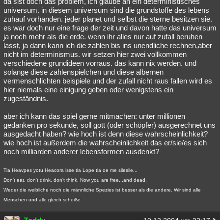
da sist doch das problem, ich glaube an ein deterministisches
universum. in diesem universum sind die grundstoffe des lebens
zuhauf vorhanden. jeder planet und selbst die sterne besitzen sie.
es war doch nur eine frage der zeit und davon hatte das universum
ja noch mehr als die erde. wenn ihr alles nur auf zufall beruhen
lasst, ja dann kann ich die zahlen bis ins unendliche rechnen,aber
nicht im determinismus. wir setzen hier zwei vollkommen
verschiedene grundideen vorraus. das kann nix werden. und
solange diese zahlenspielchen und diese albernen
vermenschlichten beispiele und der zufall nicht raus fallen wird es
hier niemals eine einigung geben oder wenigstens ein
zugeständnis.
aber ich kann das spiel gerne mitmachen: unter millionen
gedanken pro sekunde, soll gott (oder schöpfer) ausgerechnet uns
ausgedacht haben? wie hoch ist denn diese wahrscheinlichkeit?
wie hoch ist außerdem die wahrscheinlichkeit das er/sie/es sich
noch milliarden anderer lebensformen ausdenkt?
Tla Heavpes yotu Heacora isse tla Lope tla oe me silesile...
Don't eat, don't drink, don't think. Now you are free...and dead.
Weder die weibliche noch die männliche Spezies ist besser als die andere. Wir sind alle
Menschen und alle gleich scheiße.