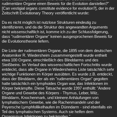
rudimentäre Organe einen Beweis für die Evolution darstellen?"
[Can vestigial organs constitute evidence for evolution?], der in der
Zeitschrift Evolutionary Theory veröffentlicht wurde:
Da es nicht möglich ist nutzlose Strukturen eindeutig zu
identifizieren, und da die Struktur des angewandten Arguments
nicht wissenschaftlich ist, komme ich zu der Schlussfolgerung,
dass "rudimentärer Organe" keinen ausgesprochenen Beweis für
die Evolutionstheorie liefern.
Die Liste der rudimentären Organe, die 1895 von dem deutschen
Anatomiker R. Wiedersheim zusammengestellt wurde enthielt
etwa 100 Organe, einschließlich des Blinddarms und des
Steißbeins. Im Verlauf des wissenschaftlichen Fortschritts wurde
entdeckt, dass alle Organe in Wiedersheims Liste tatsächlich sehr
wichtige Funktionen im Körper ausübten. Es wurde z.B. entdeckt,
dass der Blinddarm, der als ein "rudimentäres Organ" gegolten
hatte tatsächlich ein lymphoides Organ war, das Infektionen im
Körper bekämpfte. Diese Tatsache wurde 1997 enthüllt: "Andere
Organe und Gewebe des Körpers - Thymus, Leber, Milz,
Blinddarm, Knochenmark, und kleinere Anhäufungen von
lymphatischem Gewebe, wie die Rachenmandeln und der
Peyersche Lymphfollikelhaufen im Dünndarm - sind ebenfalls ein
Teil des lymphatischen Systems. Auch sie helfen dem
Organismus Infektionen zu bekämpfen."