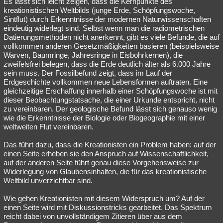
Es lässt sich leicht zeigen, dass die Kernpunkte des
kreationistischen Weltbilds (junge Erde, Schöpfungswoche,
Sintflut) durch Erkenntnisse der modernen Naturwissenschaften
eindeutig widerlegt sind. Selbst wenn man die radiometrischen
Datierungsmethoden nicht anerkennt, gibt es viele Befunde, die auf
vollkommen anderen Gesetzmäßigkeiten basieren (beispielsweise
Warven, Baumringe, Jahresringe in Eisbohrkernen), die
zweifelsfrei belegen, dass die Erde deutlich älter als 6.000 Jahre
sein muss. Der Fossilbefund zeigt, dass im Lauf der
Erdgeschichte vollkommen neue Lebensformen auftraten. Eine
gleichzeitige Erschaffung innerhalb einer Schöpfungswoche ist mit
dieser Beobachtungstatsache, die einer Urkunde entspricht, nicht
zu vereinbaren. Der geologische Befund lässt sich genauso wenig
wie die Erkenntnisse der Biologie oder Biogeographie mit einer
weltweiten Flut vereinbaren.
Das führt dazu, dass die Kreationisten ein Problem haben: auf der
einen Seite erheben sie den Anspruch auf Wissenschaftlichkeit,
auf der anderen Seite führt genau diese Vorgehensweise zur
Widerlegung von Glaubensinhalten, die für das kreationistische
Weltbild unverzichtbar sind.
Wie gehen Kreationisten mit diesem Widerspruch um? Auf der
einen Seite wird mit Diskussionstricks gearbeitet. Das Spektrum
reicht dabei von unvollständigem Zitieren über aus dem