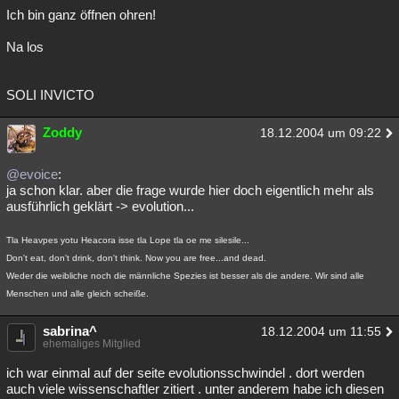
Ich bin ganz öffnen ohren!
Na los
SOLI INVICTO
Zoddy
18.12.2004 um 09:22
@evoice
:
ja schon klar. aber die frage wurde hier doch eigentlich mehr als
ausführlich geklärt -> evolution...
Tla Heavpes yotu Heacora isse tla Lope tla oe me silesile...
Don't eat, don't drink, don't think. Now you are free...and dead.
Weder die weibliche noch die männliche Spezies ist besser als die andere. Wir sind alle
Menschen und alle gleich scheiße.
sabrina^
18.12.2004 um 11:55
ehemaliges Mitglied
ich war einmal auf der seite evolutionsschwindel . dort werden
auch viele wissenschaftler zitiert . unter anderem habe ich diesen