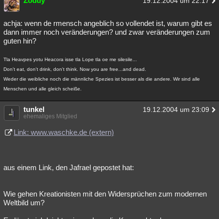
Zoddy
19.12.2004 um 22:17
achja: wenn de rmensch angeblich so vollendet ist, warum gibt es
dann immer noch veränderungen? und zwar veränderungen zum
guten hin?
Tla Heavpes yotu Heacora isse tla Lope tla oe me silesile...
Don't eat, don't drink, don't think. Now you are free...and dead.
Weder die weibliche noch die männliche Spezies ist besser als die andere. Wir sind alle
Menschen und alle gleich scheiße.
tunkel
19.12.2004 um 23:09
ehemaliges Mitglied
Link: www.waschke.de (extern)
aus einem Link, den Jafrael gepostet hat:
Wie gehen Kreationisten mit den Widersprüchen zum modernen
Weltbild um?