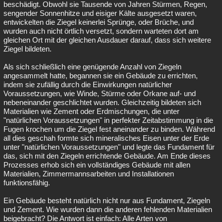
beschädigt. Obwohl sie Tausende von Jahren Stürmen, Regen,
sengender Sonnenhitze und eisiger Kälte ausgesetzt waren,
entwickelten die Ziegel keinerlei Sprünge, oder Brüche, und
wurden auch nicht örtlich versetzt, sondern warteten dort am
gleichen Ort mit der gleichen Ausdauer darauf, dass sich weitere
Ziegel bildeten.
Als sich schließlich eine genügende Anzahl von Ziegeln
angesammelt hatte, begannen sie ein Gebäude zu errichten,
indem sie zufällig durch die Einwirkungen natürlicher
Voraussetzungen, wie Winde, Stürme oder Orkane auf- und
nebeneinander geschlichtet wurden. Gleichzeitig bildeten sich
Materialien wie Zement oder Erdmischungen, die unter
"natürlichen Voraussetzungen" in perfekter Zeitabstimmung in die
Fugen krochen um die Ziegel fest aneinander zu binden. Während
all dies geschah formte sich mineralisches Eisen unter der Erde
unter "natürlichen Voraussetzungen" und legte das Fundament für
das, sich mit den Ziegeln errichtende Gebäude. Am Ende dieses
Prozesses erhob sich ein vollständiges Gebäude mit allen
Materialien, Zimmermannsarbeiten und Installationen
funktionsfähig.
Ein Gebäude besteht natürlich nicht nur aus Fundament, Ziegeln
und Zement. Wie wurden dann die anderen fehlenden Materialien
beigebracht? Die Antwort ist einfach: Alle Arten von