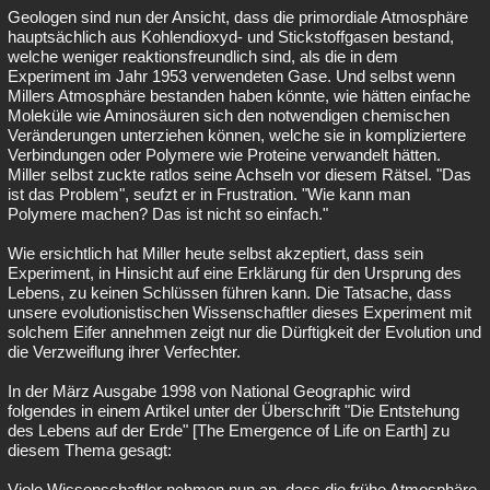
Geologen sind nun der Ansicht, dass die primordiale Atmosphäre
hauptsächlich aus Kohlendioxyd- und Stickstoffgasen bestand,
welche weniger reaktionsfreundlich sind, als die in dem
Experiment im Jahr 1953 verwendeten Gase. Und selbst wenn
Millers Atmosphäre bestanden haben könnte, wie hätten einfache
Moleküle wie Aminosäuren sich den notwendigen chemischen
Veränderungen unterziehen können, welche sie in kompliziertere
Verbindungen oder Polymere wie Proteine verwandelt hätten.
Miller selbst zuckte ratlos seine Achseln vor diesem Rätsel. "Das
ist das Problem", seufzt er in Frustration. "Wie kann man
Polymere machen? Das ist nicht so einfach."
Wie ersichtlich hat Miller heute selbst akzeptiert, dass sein
Experiment, in Hinsicht auf eine Erklärung für den Ursprung des
Lebens, zu keinen Schlüssen führen kann. Die Tatsache, dass
unsere evolutionistischen Wissenschaftler dieses Experiment mit
solchem Eifer annehmen zeigt nur die Dürftigkeit der Evolution und
die Verzweiflung ihrer Verfechter.
In der März Ausgabe 1998 von National Geographic wird
folgendes in einem Artikel unter der Überschrift "Die Entstehung
des Lebens auf der Erde" [The Emergence of Life on Earth] zu
diesem Thema gesagt:
Viele Wissenschaftler nehmen nun an, dass die frühe Atmosphäre