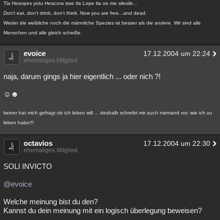
Tla Heavpes yotu Heacora isse tla Lope tla oe me silesile...
Besucht
Teilgenommen
Alle
Neue
Geschlossen
Don't eat, don't drink, don't think. Now you are free...and dead.
Weder die weibliche noch die männliche Spezies ist besser als die andere. Wir sind alle
Lesenswert
Schlüsselwörter
Menschen und alle gleich scheiße.
evoice
17.12.2004 um 22:24
ehemaliges Mitglied
naja, darum gings ja hier eigentlich ... oder nich ?!
☺☻
keiner hat mich gefragt ob ich leben will ... deshalb schreibt mir auch niemand vor, wie ich zu
leben habe!!!
octavios
17.12.2004 um 22:30
ehemaliges Mitglied
SOLI INVICTO
@evoice
Welche meinung bist du den?
Kannst du dein meinung mit ein logisch überlegung beweisen?