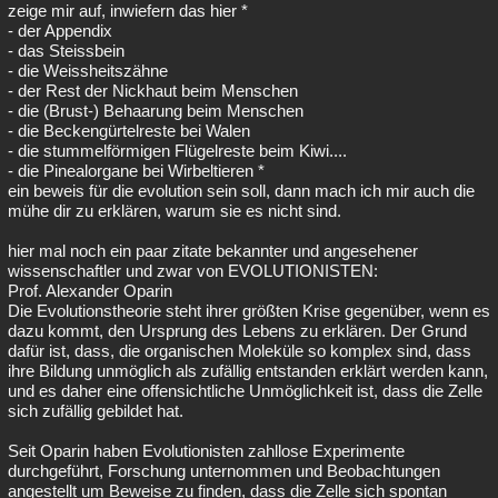
zeige mir auf, inwiefern das hier *
- der Appendix
- das Steissbein
- die Weissheitszähne
- der Rest der Nickhaut beim Menschen
- die (Brust-) Behaarung beim Menschen
- die Beckengürtelreste bei Walen
- die stummelförmigen Flügelreste beim Kiwi....
- die Pinealorgane bei Wirbeltieren *
ein beweis für die evolution sein soll, dann mach ich mir auch die
mühe dir zu erklären, warum sie es nicht sind.
hier mal noch ein paar zitate bekannter und angesehener
wissenschaftler und zwar von EVOLUTIONISTEN:
Prof. Alexander Oparin
Die Evolutionstheorie steht ihrer größten Krise gegenüber, wenn es
dazu kommt, den Ursprung des Lebens zu erklären. Der Grund
dafür ist, dass, die organischen Moleküle so komplex sind, dass
ihre Bildung unmöglich als zufällig entstanden erklärt werden kann,
und es daher eine offensichtliche Unmöglichkeit ist, dass die Zelle
sich zufällig gebildet hat.
Seit Oparin haben Evolutionisten zahllose Experimente
durchgeführt, Forschung unternommen und Beobachtungen
angestellt um Beweise zu finden, dass die Zelle sich spontan