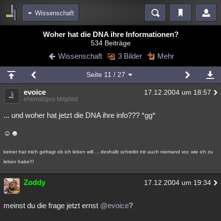
Wissenschaft
Bereiche
Woher hat die DNA ihre Informationen?
534 Beiträge
Echtzeit
Diskussionen
Blogs
Videos
Statistiken
Wissenschaft
3 Bilder
Mehr
Chat
Wiki
Neuigkeiten
Seite
11
/ 27
meine Rubriken
evoice
17.12.2004 um 18:57
Menschen
Wissenschaft
Politik
Mystery
Kriminalfälle
ehemaliges Mitglied
Spiritualität
Verschwörungen
Technologie
Ufologie
... und woher hat jetzt die DNA ihre info??? *gg*
☺☻
Natur
Umfragen
Unterhaltung
weitere Rubriken
keiner hat mich gefragt ob ich leben will ... deshalb schreibt mir auch niemand vor, wie ich zu
leben habe!!!
Philosophie
Träume
Orte
Esoterik
Literatur
Zoddy
Astronomie
Helpdesk
Gruppen
Gaming
Filme
17.12.2004 um 19:34
Musik
Clash
Verbesserungen
Allmystery
English
meinst du die frage jetzt ernst
@evoice
?
Übersichten