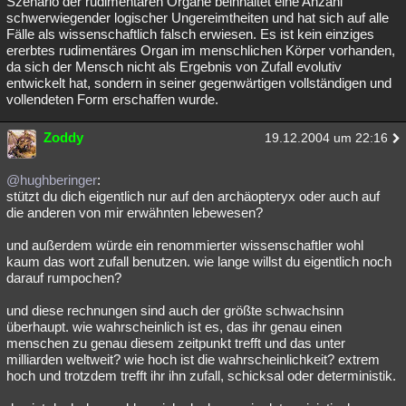
Szenario der rudimentären Organe beinhaltet eine Anzahl
schwerwiegender logischer Ungereimtheiten und hat sich auf alle
Fälle als wissenschaftlich falsch erwiesen. Es ist kein einziges
ererbtes rudimentäres Organ im menschlichen Körper vorhanden,
da sich der Mensch nicht als Ergebnis von Zufall evolutiv
entwickelt hat, sondern in seiner gegenwärtigen vollständigen und
vollendeten Form erschaffen wurde.
Zoddy
19.12.2004 um 22:16
@hughberinger
:
stützt du dich eigentlich nur auf den archäopteryx oder auch auf
die anderen von mir erwähnten lebewesen?
und außerdem würde ein renommierter wissenschaftler wohl
kaum das wort zufall benutzen. wie lange willst du eigentlich noch
darauf rumpochen?
und diese rechnungen sind auch der größte schwachsinn
überhaupt. wie wahrscheinlich ist es, das ihr genau einen
menschen zu genau diesem zeitpunkt trefft und das unter
milliarden weltweit? wie hoch ist die wahrscheinlichkeit? extrem
hoch und trotzdem trefft ihr ihn zufall, schicksal oder deterministik.