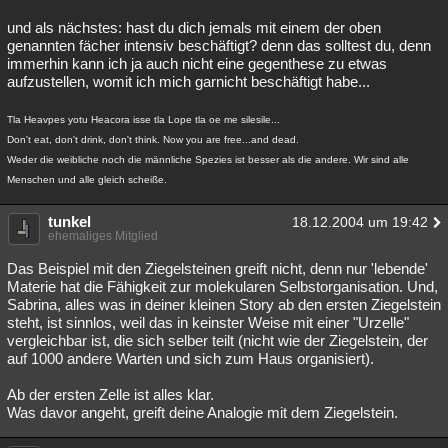
und als nächstes: hast du dich jemals mit einem der oben
genannten fächer intensiv beschäftigt? denn das solltest du, denn
immerhin kann ich ja auch nicht eine gegenthese zu etwas
aufzustellen, womit ich mich garnicht beschäftigt habe...
Tla Heavpes yotu Heacora isse tla Lope tla oe me silesile...
Don't eat, don't drink, don't think. Now you are free...and dead.
Weder die weibliche noch die männliche Spezies ist besser als die andere. Wir sind alle
Menschen und alle gleich scheiße.
tunkel
18.12.2004 um 19:42
ehemaliges Mitglied
Das Beispiel mit den Ziegelsteinen greift nicht, denn nur 'lebende'
Materie hat die Fähigkeit zur molekularen Selbstorganisation. Und,
Sabrina, alles was in deiner kleinen Story ab den ersten Ziegelstein
steht, ist sinnlos, weil das in keinster Weise mit einer "Urzelle"
vergleichbar ist, die sich selber teilt (nicht wie der Ziegelstein, der
auf 1000 andere Warten und sich zum Haus organisiert).
Ab der ersten Zelle ist alles klar.
Was davor angeht, greift deine Analogie mit dem Ziegelstein.