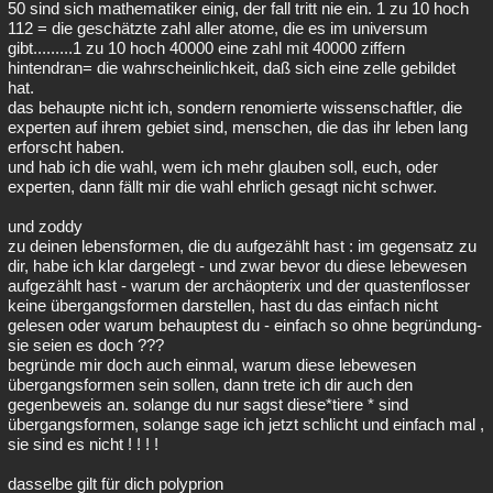
50 sind sich mathematiker einig, der fall tritt nie ein. 1 zu 10 hoch
112 = die geschätzte zahl aller atome, die es im universum
gibt.........1 zu 10 hoch 40000 eine zahl mit 40000 ziffern
hintendran= die wahrscheinlichkeit, daß sich eine zelle gebildet
hat.
das behaupte nicht ich, sondern renomierte wissenschaftler, die
experten auf ihrem gebiet sind, menschen, die das ihr leben lang
erforscht haben.
und hab ich die wahl, wem ich mehr glauben soll, euch, oder
experten, dann fällt mir die wahl ehrlich gesagt nicht schwer.
und zoddy
zu deinen lebensformen, die du aufgezählt hast : im gegensatz zu
dir, habe ich klar dargelegt - und zwar bevor du diese lebewesen
aufgezählt hast - warum der archäopterix und der quastenflosser
keine übergangsformen darstellen, hast du das einfach nicht
gelesen oder warum behauptest du - einfach so ohne begründung-
sie seien es doch ???
begründe mir doch auch einmal, warum diese lebewesen
übergangsformen sein sollen, dann trete ich dir auch den
gegenbeweis an. solange du nur sagst diese*tiere * sind
übergangsformen, solange sage ich jetzt schlicht und einfach mal ,
sie sind es nicht ! ! ! !
dasselbe gilt für dich polyprion