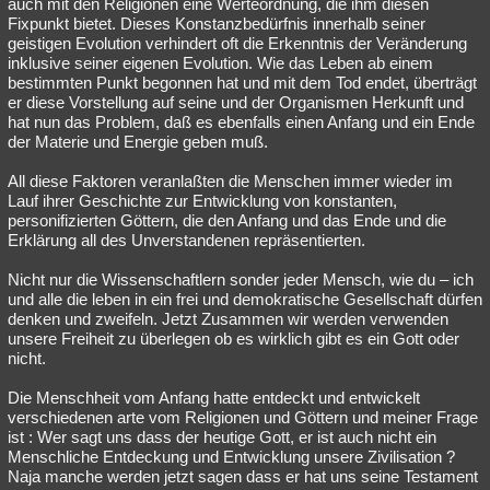
auch mit den Religionen eine Werteordnung, die ihm diesen
Fixpunkt bietet. Dieses Konstanzbedürfnis innerhalb seiner
geistigen Evolution verhindert oft die Erkenntnis der Veränderung
inklusive seiner eigenen Evolution. Wie das Leben ab einem
bestimmten Punkt begonnen hat und mit dem Tod endet, überträgt
er diese Vorstellung auf seine und der Organismen Herkunft und
hat nun das Problem, daß es ebenfalls einen Anfang und ein Ende
der Materie und Energie geben muß.
All diese Faktoren veranlaßten die Menschen immer wieder im
Lauf ihrer Geschichte zur Entwicklung von konstanten,
personifizierten Göttern, die den Anfang und das Ende und die
Erklärung all des Unverstandenen repräsentierten.
Nicht nur die Wissenschaftlern sonder jeder Mensch, wie du – ich
und alle die leben in ein frei und demokratische Gesellschaft dürfen
denken und zweifeln. Jetzt Zusammen wir werden verwenden
unsere Freiheit zu überlegen ob es wirklich gibt es ein Gott oder
nicht.
Die Menschheit vom Anfang hatte entdeckt und entwickelt
verschiedenen arte vom Religionen und Göttern und meiner Frage
ist : Wer sagt uns dass der heutige Gott, er ist auch nicht ein
Menschliche Entdeckung und Entwicklung unsere Zivilisation ?
Naja manche werden jetzt sagen dass er hat uns seine Testament