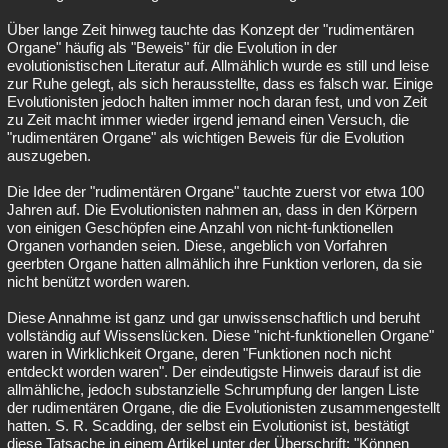
Über lange Zeit hinweg tauchte das Konzept der "rudimentären
Organe" häufig als "Beweis" für die Evolution in der
evolutionistischen Literatur auf. Allmählich wurde es still und leise
zur Ruhe gelegt, als sich herausstellte, dass es falsch war. Einige
Evolutionisten jedoch halten immer noch daran fest, und von Zeit
zu Zeit macht immer wieder irgend jemand einen Versuch, die
"rudimentären Organe" als wichtigen Beweis für die Evolution
auszugeben.
Die Idee der "rudimentären Organe" tauchte zuerst vor etwa 100
Jahren auf. Die Evolutionisten nahmen an, dass in den Körpern
von einigen Geschöpfen eine Anzahl von nicht-funktionellen
Organen vorhanden seien. Diese, angeblich von Vorfahren
geerbten Organe hatten allmählich ihre Funktion verloren, da sie
nicht benützt worden waren.
Diese Annahme ist ganz und gar unwissenschaftlich und beruht
vollständig auf Wissenslücken. Diese "nicht-funktionellen Organe"
waren in Wirklichkeit Organe, deren "Funktionen noch nicht
entdeckt worden waren". Der eindeutigste Hinweis darauf ist die
allmähliche, jedoch substanzielle Schrumpfung der langen Liste
der rudimentären Organe, die die Evolutionisten zusammengestellt
hatten. S. R. Scadding, der selbst ein Evolutionist ist, bestätigt
diese Tatsache in einem Artikel unter der Überschrift: "Können