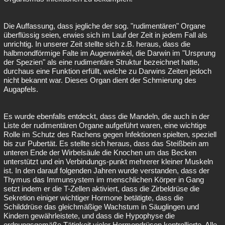
Die Auffassung, dass jegliche der sog. "rudimentären" Organe
überflüssig seien, erwies sich im Lauf der Zeit in jedem Fall als
unrichtig. In unserer Zeit stellte sich z.B. heraus, dass die
halbmondförmige Falte im Augenwinkel, die Darwin im "Ursprung
der Spezien" als eine rudimentäre Struktur bezeichnet hatte,
durchaus eine Funktion erfüllt, welche zu Darwins Zeiten jedoch
nicht bekannt war. Dieses Organ dient der Schmierung des
Augapfels.
Es wurde ebenfalls entdeckt, dass die Mandeln, die auch in der
Liste der rudimentären Organe aufgeführt waren, eine wichtige
Rolle im Schutz des Rachens gegen Infektionen spielten, speziell
bis zur Pubertät. Es stellte sich heraus, dass das Steißbein am
unteren Ende der Wirbelsäule die Knochen um das Becken
unterstützt und ein Verbindungs-punkt mehrerer kleiner Muskeln
ist. In den darauf folgenden Jahren wurde verstanden, dass der
Thymus das Immunsystem im menschlichen Körper in Gang
setzt indem er die T-Zellen aktiviert, dass die Zirbeldrüse die
Sekretion einiger wichtiger Hormone betätigte, dass die
Schilddrüse das gleichmäßige Wachstum in Säuglingen und
Kindern gewährleistete, und dass die Hypophyse die
ordnungsgemäße Tätigkeit vieler Hormondrüsen kontrollierte. Alle