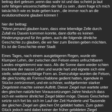
beitrag dort gelesen ,wenn das wahr ist und das scheint ja laut
sehr fähigen wissenschaftlern der fall zu sein , dann frage ich mich
tatsächlich wie es leute geben kann , die immer noch an die
evolutionstheorie glauben können !
hier der beitrag:
"Wenn jemand glauben kann, dass eine lebendige Zelle durch
Zufall ins Dasein kommen konnte, dann dürfte es keinen
Hinderungsgrund für ihn geben, auch die folgende ähnliche
Geschichte zu glauben, die wir hier zum Besten geben möchten.
Es ist die Geschichte einer Stadt:
Eines Tages, nach einem ausgiebigeren Regen, wurde ein
Klumpen Lehm, der zwischen den Felsen eines unfruchtbaren
Landes eingeklemmt war nass. Als die Sonne dann wieder schien
trocknete der nasse Lehm und wurde hart und eignete sich eine
steife, widerstandsfähige Form an. Demzufolge wurden die Felsen,
die gleichzeitig als Formschablone gedient hatten, irgendwie in
Stücke zertrümmert, und ein schöner, wohlgeformter starker
Ziegelstein machte seinen Auftritt. Dieser Ziegel nun wartete unter
den gleichen natürlichen Voraussetzungen Jahre hindurch dass
sich ein weiterer ähnlicher Ziegel bilden möge. Dieses Geschehen
setzte sich fort bis sich im Lauf der Zeit Hunderte und Tausende
der gleichen Ziegel am gleichen Ort gebildet hatten. Zum guten
Glück jedoch wird dabei keiner der früher gebildeten Ziegel