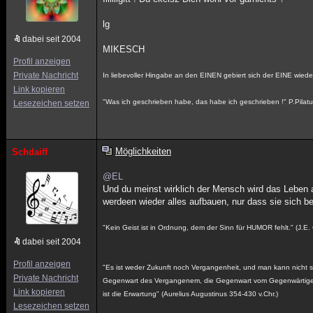
lg
dabei seit 2004
MIKESCH
Profil anzeigen
Private Nachricht
In liebevoller Hingabe an den EINEN gebiert sich der EINE wieder
Link kopieren
"Was ich geschrieben habe, das habe ich geschrieben !" P.Pilat
Lesezeichen setzen
Möglichkeiten
Schdaiff
@EL
Und du meinst wirklich der Mensch wird das Leben au
werdeen wieder alles aufbauen, nur dass sie sich 
"Kein Geist ist in Ordnung, dem der Sinn für HUMOR fehlt." (J.E.
dabei seit 2004
Profil anzeigen
"Es ist weder Zukunft noch Vergangenheit, und man kann nicht sa
Private Nachricht
Gegenwart des Vergangenem, die Gegenwart vom Gegenwärtigen 
Link kopieren
ist die Erwartung" (Aurelius Augustinus 354-430 v.Chr.)
Lesezeichen setzen