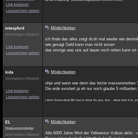
Link kopieren
Lesezeichen setzen
Möglichkeiten
totespferd
ehemaliges Mitglied
ich finde das alles zeigt dcoh mal wieder wie destrukt
wie gesagt Geld kann man nicht essen
Link kopieren
das einzige was uns auf dauer noch retten kann ist
Lesezeichen setzen
Möglichkeiten
kida
ehemaliges Mitglied
ohje und wann war denn das letzte massensterben 
Die erde exisitert ja eh nur noch glaube 5 milliarden 
Link kopieren
Lesezeichen setzen
i don't know what life has in store for you, but... what ever it is,
Möglichkeiten
EL
Diskussionsleiter
Alle 6000 Jahre Wird der Yellowston Vulkan aktiv - w
ehemaliges Mitglied