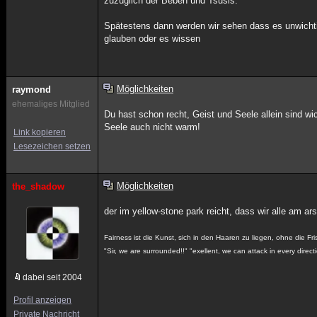
zuzüglich der Beben und Tsusis.
Spätestens dann werden wir sehen dass es unwichtig
glauben oder es wissen
Möglichkeiten
raymond
ehemaliges Mitglied
Du hast schon recht, Geist und Seele allein sind wi
Seele auch nicht warm!
Link kopieren
Lesezeichen setzen
Möglichkeiten
the_shadow
der im yellow-stone park reicht, dass wir alle am ars
Fairness ist die Kunst, sich in den Haaren zu liegen, ohne die Fr
"Sir, we are surrounded!!" "exellent, we can attack in every directi
dabei seit 2004
Profil anzeigen
Private Nachricht