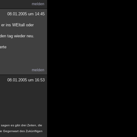
melden
08.01.2005 um 14:45
er ins WEltall oder
eden tag wieder neu.
erte
melden
08.01.2005 um 16:53
sagen es gibt drei Zeiten, die
ie Gegenwart des Zukünftigen