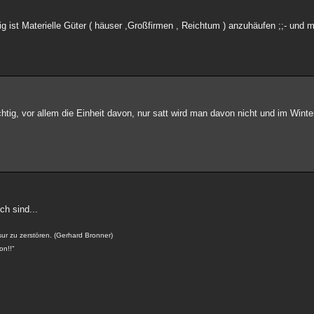
 ist Materielle Güter ( häuser ,Großfirmen , Reichtum ) anzuhäufen ;;- und 
chtig, vor allem die Einheit davon, nur satt wird man davon nicht und im Winte
ch sind...
isur zu zerstören. (Gerhard Bronner)
on!!"