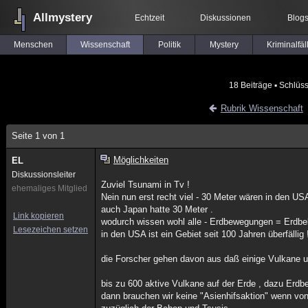
Allmystery
Echtzeit
Diskussionen
Blog
Menschen
Wissenschaft
Politik
Mystery
Kriminalfäl
18 Beiträge
▪ Schlüss
Rubrik Wissenschaft
Seite 1 von 1
Möglichkeiten
EL
Diskussionsleiter
Zuviel Tsunami in Tv !
ehemaliges Mitglied
Nein nun erst recht viel - 30 Meter wären in den US
auch Japan hatte 30 Meter .
Link kopieren
wodurch wissen wohl alle - Erdbewegungen = Erdbe
Lesezeichen setzen
in den USA ist ein Gebiet seit 100 Jahren überfällig !
die Forscher gehen davon aus daß einige Vulkane un
bis zu 600 aktive Vulkane auf der Erde , dazu Erd
dann brauchen wir keine "Asienhifsaktion" wenn von