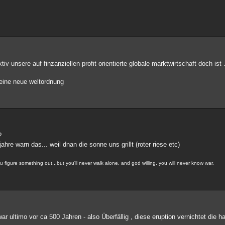
iv unsere auf finzanziellen profit orientierte globale marktwirtschaft doch ist .
 eine neue weltordnung
?
jahre warn das... weil dnan die sonne uns grillt (roter riese etc)
 you figure something out...but you'll never walk alone, and god willing, you will never know war.
ar ultimo vor ca 500 Jahren - also Überfällig , diese eruption vernichtet die 