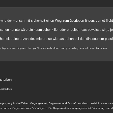
ird der mensch mit sicherheit einen Weg zum überleben finden, zurnot flieht 
chen könnte wäre ein kosmischer killer oder er selbst, das beweisst wir ja j
cherheit seine anzahl dezimieren, so wie das schon bei den dinosauriern passi
 you figure something out...but you'll never walk alone, and god willing, you will never know war.
sterben....
 Coleridge)
gen, es gibt drei Zeiten, Vergangenheit, Gegenwart und Zukunft, sondern... vielleicht muss man 
und die Gegenwart vom Zukünftigen... Die Gegenwart des Vergangenen ist Erinnerung, und d