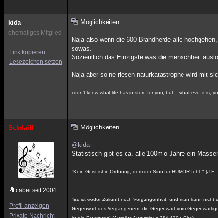
Möglichkeiten
kida
ehemaliges Mitglied
Naja also wenn die 600 Brandherde alle hochgehen, w
sowas.
Link kopieren
Soziemlich das Einzigste was die menschheit auslös
Lesezeichen setzen
Naja aber so ne riesen naturkatastrophe wird mit si
i don't know what life has in store for you, but... what ever it is,
Möglichkeiten
Schdaiff
@kida
Statistisch gibt es ca. alle 100mio Jahre ein Massen
"Kein Geist ist in Ordnung, dem der Sinn für HUMOR fehlt." (J.E.
dabei seit 2004
"Es ist weder Zukunft noch Vergangenheit, und man kann nicht sa
Profil anzeigen
Gegenwart des Vergangenem, die Gegenwart vom Gegenwärtigen 
Private Nachricht
ist die Erwartung" (Aurelius Augustinus 354-430 v.Chr.)