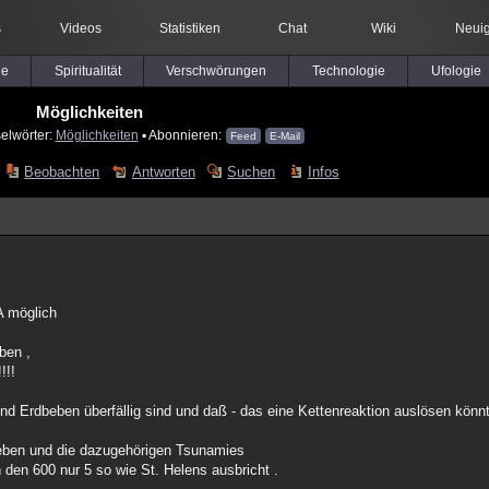
s
Videos
Statistiken
Chat
Wiki
Neuig
le
Spiritualität
Verschwörungen
Technologie
Ufologie
Möglichkeiten
elwörter:
Möglichkeiten
▪ Abonnieren:
Feed
E-Mail
Beobachten
Antworten
Suchen
Infos
A möglich
ben ,
!!!
d Erdbeben überfällig sind und daß - das eine Kettenreaktion auslösen könn
beben und die dazugehörigen Tsunamies
 den 600 nur 5 so wie St. Helens ausbricht .