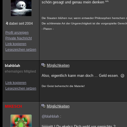
schön gesagt und genau mein denken ^^
Die Staaten blühen nur, wenn entweder Philosophen herrschen o
dabei seit 2004
Die schlimmste Art der Ungerechtigkeit ist die vorgespielte Gerech
- Platon -
Profil anzeigen
Private Nachricht
Link kopieren
Lesezeichen setzen
Möglichkeiten
blahblah
ehemaliges Mitglied
Also, eigentlich kann man doch ... Geld essen.
Link kopieren
Der Geist beherrscht die Materie!
Lesezeichen setzen
Möglichkeiten
MIKESCH
@blahblah
:
Iiiiiiigitt ! Du ekelsz Dich wohl vor garnichts ?