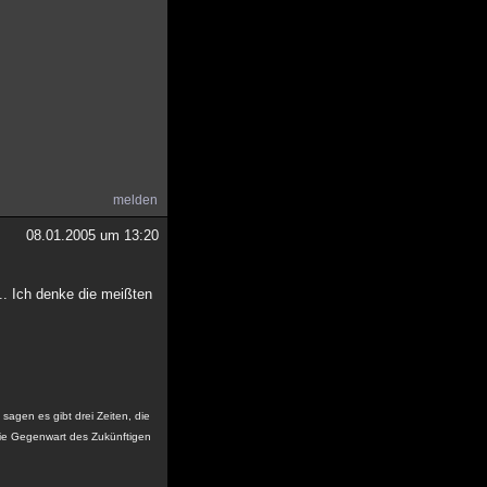
melden
08.01.2005 um 13:20
... Ich denke die meißten
sagen es gibt drei Zeiten, die
ie Gegenwart des Zukünftigen