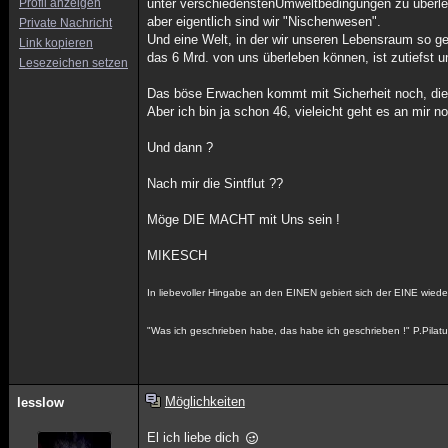
Profil anzeigen
unter verschiedenstenUmweltbedingungen zu überl
aber eigentlich sind wir "Nischenwesen".
Private Nachricht
Und eine Welt, in der wir unseren Lebensraum so ge
Link kopieren
das 6 Mrd. von uns überleben können, ist zutiefst un
Lesezeichen setzen
Das böse Erwachen kommt mit Sicherheit noch, die
Aber ich bin ja schon 46, vieleicht geht es an mir no
Und dann ?
Nach mir die Sintflut ??
Möge DIE MACHT mit Uns sein !
MIKESCH
In liebevoller Hingabe an den EINEN gebiert sich der EINE wieder
"Was ich geschrieben habe, das habe ich geschrieben !" P.Pilat
Möglichkeiten
lesslow
El ich liebe dich