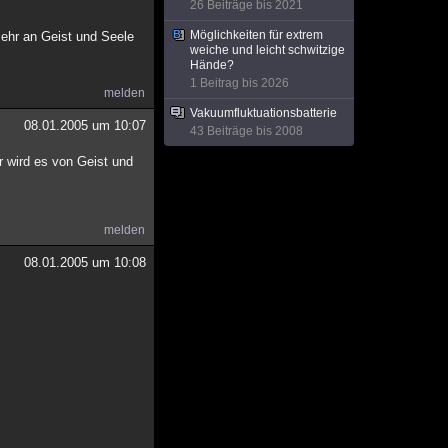
26 Beiträge bis 2021
Möglichkeiten für extrem
mehr an Geist und Seele
weiche und leicht schwitzige
Hände?
1 Beitrag bis 2026
melden
Vakuumfluktuationsbatterie
08.01.2005 um 10:07
43 Beiträge bis 2008
r wird es von Geist und
melden
08.01.2005 um 10:08