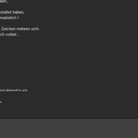
eben,
staltet haben,
natürlich !
 Zeichen mehren sich.
ch vorbei...
um liebevoll in uns.
us