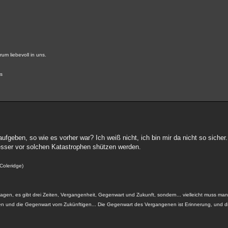
um liebevoll in uns.
us
fgeben, so wie es vorher war? Ich weiß nicht, ich bin mir da nicht so sicher
besser vor solchen Katastrophen shützen werden.
 Coleridge)
gen, es gibt drei Zeiten, Vergangenheit, Gegenwart und Zukunft, sondern... vielleicht muss man 
und die Gegenwart vom Zukünftigen... Die Gegenwart des Vergangenen ist Erinnerung, und d