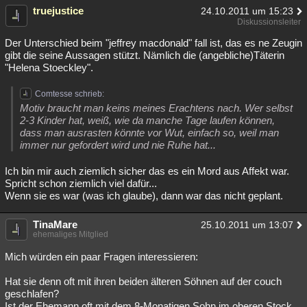
truejustice
24.10.2011 um 15:23
Diskussionsleiter
Der Unterschied beim "jeffrey macdonald" fall ist, das es ne Zeugin
gibt die seine Aussagen stützt. Nämlich die (angebliche)Täterin
"Helena Stoeckley".
Comtesse schrieb:
Motiv braucht man keins meines Erachtens nach. Wer selbst
2-3 Kinder hat, weiß, wie da manche Tage laufen können,
dass man ausrasten könnte vor Wut, einfach so, weil man
immer nur gefordert wird und nie Ruhe hat...
Ich bin mir auch ziemlich sicher das es ein Mord aus Affekt war.
Spricht schon ziemlich viel dafür...
Wenn sie es war (was ich glaube), dann war das nicht geplant.
TinaMare
25.10.2011 um 13:07
ehemaliges Mitglied
Mich würden ein paar Fragen interessieren:
Hat sie denn oft mit ihren beiden älteren Söhnen auf der couch
geschlafen?
Ist der Ehemann oft mit dem 8-Monatigen Sohn im oberen Stock