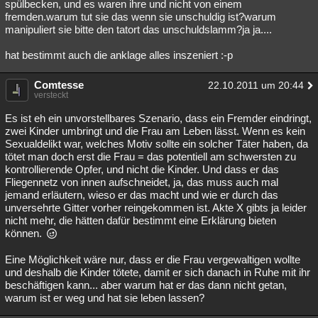
spülbecken, und es waren ihre und nicht von einem
fremden.warum tut sie das wenn sie unschuldig ist?warum
manipuliert sie bitte den tatort das unschuldslamm?ja ja....
hat bestimmt auch die anklage alles inszeniert :-p
Comtesse
22.10.2011 um 20:44
versteckt
Es ist eh ein unvorstellbares Szenario, dass ein Fremder eindringt,
zwei Kinder umbringt und die Frau am Leben lässt. Wenn es kein
Sexualdelikt war, welches Motiv sollte ein solcher Täter haben, da
tötet man doch erst die Frau = das potentiell am schwersten zu
kontrollierende Opfer, und nicht die Kinder. Und dass er das
Fliegennetz von innen aufschneidet, ja, das muss auch mal
jemand erläutern, wieso er das macht und wie er durch das
unversehrte Gitter vorher reingekommen ist. Akte X gibts ja leider
nicht mehr, die hätten dafür bestimmt eine Erklärung bieten
können.
Eine Möglichkeit wäre nur, dass er die Frau vergewaltigen wollte
und deshalb die Kinder tötete, damit er sich danach in Ruhe mit ihr
beschäftigen kann... aber warum hat er das dann nicht getan,
warum ist er weg und hat sie leben lassen?