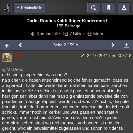
Kriminalfälle
Bereiche
Darlie Routier/Kaltblütiger Kindermord
1.155 Beiträge
Echtzeit
Diskussionen
Blogs
Videos
Statistiken
Kriminalfälle
7 Bilder
Mehr
Chat
Wiki
Neuigkeiten
Seite
2
/ 59
meine Rubriken
zett
22.10.2011 um 20:37
Menschen
Wissenschaft
Politik
Mystery
Kriminalfälle
Spiritualität
Verschwörungen
Technologie
Ufologie
@McDead
echt, wer plappert hier was nach?
na sicher, die haben anscheinend solche fehler gemacht, dass es
Natur
Umfragen
Unterhaltung
ausgereicht hatte, die werte dame mal eben für ein paar jährchen
weitere Rubriken
in die todeszelle zu schicken, na gut passiert schon mal in der
heutigen zeit. aber dann hat man zig entlastende beweise die von
Philosophie
Träume
Orte
Esoterik
Literatur
paar leuten "nachgeplappert" werden und was ist? nichts, die gute
frau sitzt trotz der hammer entlastenden beweise die der liebe gott
Astronomie
Helpdesk
Gruppen
Gaming
Filme
schickt, immer noch im kerker und was passiert nach fast 4
jahren, immer noch nichts?wie kann das denn sein?in jedem
Musik
Clash
Verbesserungen
Allmystery
English
demokratischen staat wo rechtsanwalt vorhanden ist und ein
gericht, wird ein beweismittel zugelassen und schon rollt der fall
Übersichten