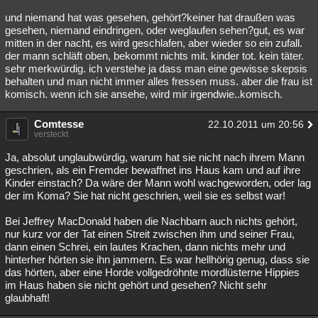
und niemand hat was gesehen, gehört?keiner hat draußen was
gesehen, niemand eindringen, oder weglaufen sehen?gut, es war
mitten in der nacht, es wird geschlafen, aber wieder so ein zufall.
der mann schläft oben, bekommt nichts mit. kinder tot. kein täter.
sehr merkwürdig. ich verstehe ja dass man eine gewisse skepsis
behalten und man nicht immer alles fressen muss. aber die frau ist
komisch. wenn ich sie ansehe, wird mir irgendwie..komisch.
Comtesse
22.10.2011 um 20:56
versteckt
Ja, absolut unglaubwürdig, warum hat sie nicht nach ihrem Mann
geschrien, als ein Fremder bewaffnet ins Haus kam und auf ihre
Kinder einstach? Da wäre der Mann wohl wachgeworden, oder lag
der im Koma? Sie hat nicht geschrien, weil sie es selbst war!
Bei Jeffrey MacDonald haben die Nachbarn auch nichts gehört,
nur kurz vor der Tat einen Streit zwischen ihm und seiner Frau,
dann einen Schrei, ein lautes Krachen, dann nichts mehr und
hinterher hörten sie ihn jammern. Es war hellhörig genug, dass sie
das hörten, aber eine Horde vollgedröhnte mordlüsterne Hippies
im Haus haben sie nicht gehört und gesehen? Nicht sehr
glaubhaft!