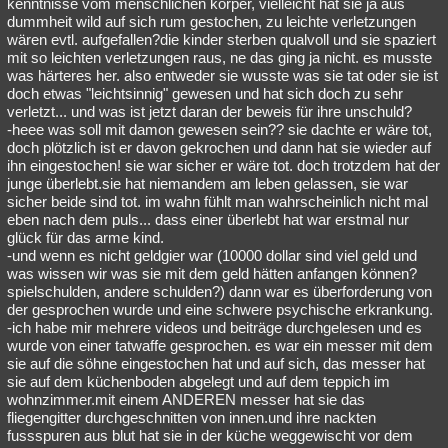
kenntnisse vom menschlichen körper, vielleicht hat sie ja aus
dummheit wild auf sich rum gestochen, zu leichte verletzungen
wären evtl. aufgefallen?die kinder sterben qualvoll und sie spaziert
mit so leichten verletzungen raus, ne das ging ja nicht. es musste
was härteres her. also entweder sie wusste was sie tat oder sie ist
doch etwas "leichtsinnig" gewesen und hat sich doch zu sehr
verletzt... und was ist jetzt daran der beweis für ihre unschuld?
-heee was soll mit damon gewesen sein?? sie dachte er wäre tot,
doch plötzlich ist er davon gekrochen und dann hat sie wieder auf
ihn eingestochen! sie war sicher er wäre tot. doch trotzdem hat der
junge überlebt.sie hat niemandem am leben gelassen, sie war
sicher beide sind tot. im wahn fühlt man wahrscheinlich nicht mal
eben nach dem puls... dass einer überlebt hat war erstmal nur
glück für das arme kind.
-und wenn es nicht geldgier war (10000 dollar sind viel geld und
was wissen wir was sie mit dem geld hätten anfangen können?
spielschulden, andere schulden?) dann war es überforderung von
der gesprochen wurde und eine schwere psychische erkrankung.
-ich habe mir mehrere videos und beiträge durchgelesen und es
wurde von einer tatwaffe gesprochen. es war ein messer mit dem
sie auf die söhne eingestochen hat und auf sich, das messer hat
sie auf dem küchenboden abgelegt und auf dem teppich im
wohnzimmer.mit einem ANDEREN messer hat sie das
fliegengitter durchgeschnitten von innen.und ihre nackten
fussspuren aus blut hat sie in der küche weggewischt vor dem