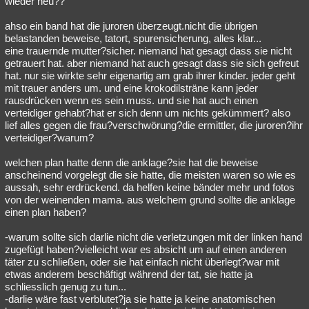
wieder neu??
Besucht
Teilgenommen
Alle
Neue
Geschlossen
ahso ein band hat die juroren überzeugt.nicht die übrigen
belastanden beweise, tatort, spurensicherung, alles klar...
Lesenswert
Schlüsselwörter
eine trauernde mutter?sicher. niemand hat gesagt dass sie nicht
getrauert hat. aber niemand hat auch gesagt dass sie sich gefreut
hat. nur sie wirkte sehr eigenartig am grab ihrer kinder. jeder geht
mit trauer anders um. und eine krokodilsträne kann jeder
rausdrücken wenn es sein muss. und sie hat auch einen
verteidiger gehabt?hat er sich denn um nichts gekümmert? also
lief alles gegen die frau?verschwörung?die ermittler, die juroren?ihr
verteidiger?warum?
welchen plan hatte denn die anklage?sie hat die beweise
anscheinend vorgelegt die sie hatte, die meisten waren so wie es
aussah, sehr erdrückend. da helfen keine bänder mehr und fotos
von der weinenden mama. aus welchem grund sollte die anklage
einen plan haben?
-warum sollte sich darlie nicht die verletzungen mit der linken hand
zugefügt haben?vielleicht war es absicht um auf einen anderen
täter zu schließen, oder sie hat einfach nicht überlegt?war mit
etwas anderem beschäftigt während der tat, sie hatte ja
schliesslich genug zu tun...
-darlie wäre fast verblutet?ja sie hatte ja keine anatomischen