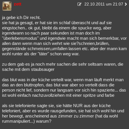
zett
22.10.2011 um 21:07
ja gebe ich Dir recht.
sie hat ja gesagt, er hat sie im schlaf überascht und auf sie
eingstochen.. ok gut, bleibt da einem die spucke weg, aber
irgendwann so nach paar sekunden ist man doch im
"überlebensmodus" und irgendwie macht man sich bemerkbar, vor
allen dann wenn man sich wehrt wie sie?schreien,brüllen,
gegenstände schmeissen,umfallen lassen etc. aber der mann kam
wohl runter als der "täter" schon weg war.
zu dem gab es ja noch mehr sachen die sehr seltsam waren, die
sache mit dem staubsauger
das blut was in der küche verteilt war, wenn man läuft merkt man
das an den bluttropfen, das blut war aber so verteilt dass die
person nicht lief, sondern nur langsam vor sich hin spazierte... das
ist wohl einfach nachzuvollziehen mit einer spritze und farbe
als sie telefonierte sagte sie, sie hätte NUR aus der küche
telefoniert, aber es wurde rausgefunden, sie hat sich wohl hin und
her bewegt, anscheinend aus zimmer zu zimmer (hat da wohl
rummanipuliert...) warum?