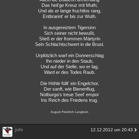
Das heil'ge Kreuz mit Muth;
Und als er lange fruchtlos rang,
Entbrannt' er bis zur Wuth.
In ausgereiztem Tigersinn
Sich seiner nicht bewußt,
Stieß er der frommen Märtyrin
Sein Schlachtschwert in die Brust.
Urplötzlich warf ein Donnerschlag
Ihn nieder in den Staub,
Und auf der Stelle, wo er lag,
Ward er des Todes Raub.
Die Höhle füllt' ein Engelchor,
Der sanft, wie Bienenflug,
Notburga's treue Seel' empor
Ins Reich des Friedens trug.
August Friedrich Langbein
jofe
12.12.2012 um 20:43