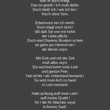
was er auch kriegt.
Das ist gewiß / ich muß dahin.
Doch bleib’ ich / wie ich bin /
frisch ohne Sinn.
Erbarmens bin ich werth.
Doch klagt mich nicht /
biß daß Sie von mir kehrt
der Liebe pflicht.
Doch wird Dianens Brudern schein
eh gehn am Himmel ein /
als dieses seyn.
Mit Gott und mit der Zeit
muß alles seyn.
Ein wechsel kehrt mein Leid
und gantze Pein.
Hat nichts / als Unbestand bestand /
So wird mein Ach zu hand
in Lust verwand.
Habt achtung auff mein Leid /
auff meine Quahl /
Ihr / die Ihr Wächter seyd
in Amors Saal’.