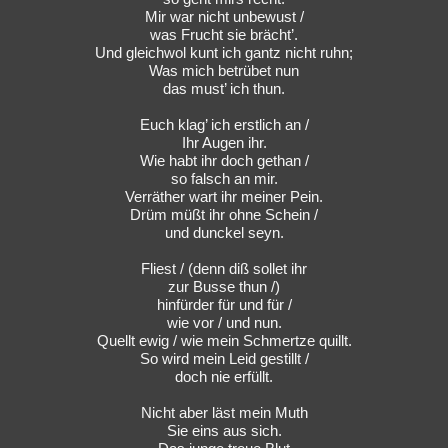
Mir war nicht unbewust /
was Frucht sie brächt’.
Und gleichwol kunt ich gantz nicht ruhn;
Was mich betrübet nun
das must’ ich thun.
Euch klag’ ich erstlich an /
Ihr Augen ihr.
Wie habt ihr doch gethan /
so falsch an mir.
Verräther wart ihr meiner Pein.
Drüm müßt ihr ohne Schein /
und dunckel seyn.
Fliest / (denn diß sollet ihr
zur Busse thun /)
hinfürder für und für /
wie vor / und nun.
Quellt ewig / wie mein Schmertze quillt.
So wird mein Leid gestillt /
doch nie erfüllt.
Nicht aber läst mein Muth
Sie eins aus sich.