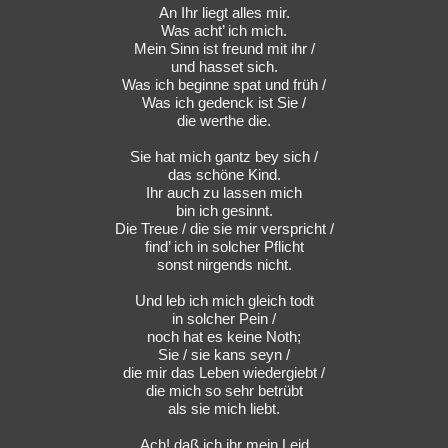
An Ihr liegt alles mir.
Was acht’ ich mich.
Mein Sinn ist freund mit ihr /
und hasset sich.
Was ich beginne spat und früh /
Was ich gedenck ist Sie /
die werthe die.
Sie hat mich gantz bey sich /
das schöne Kind.
Ihr auch zu lassen mich
bin ich gesinnt.
Die Treue / die sie mir verspricht /
find’ ich in solcher Pflicht
sonst nirgends nicht.
Und leb ich mich gleich todt
in solcher Pein /
noch hat es keine Noth;
Sie / sie kans seyn /
die mir das Leben wiedergiebt /
die mich so sehr betrübt
als sie mich liebt.
Ach! daß ich ihr mein Leid