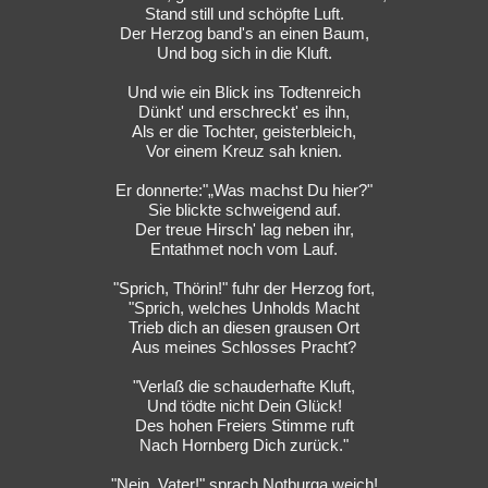
Stand still und schöpfte Luft.
Der Herzog band's an einen Baum,
Und bog sich in die Kluft.
Und wie ein Blick ins Todtenreich
Dünkt' und erschreckt' es ihn,
Als er die Tochter, geisterbleich,
Vor einem Kreuz sah knien.
Er donnerte:"„Was machst Du hier?"
Sie blickte schweigend auf.
Der treue Hirsch' lag neben ihr,
Entathmet noch vom Lauf.
"Sprich, Thörin!" fuhr der Herzog fort,
"Sprich, welches Unholds Macht
Trieb dich an diesen grausen Ort
Aus meines Schlosses Pracht?
"Verlaß die schauderhafte Kluft,
Und tödte nicht Dein Glück!
Des hohen Freiers Stimme ruft
Nach Hornberg Dich zurück."
"Nein, Vater!" sprach Notburga weich!