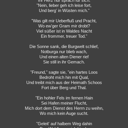
Ihr Herz nur sprach für sich:
"Nein, lieber geh ich leise fort,
Und berg' in Wüsten mich."
"Was gilt mir Ueberfluß und Pracht,
Wo ew'ger Gram mir drobt?
Viel süßer ist in Waldes Nacht
Ein frommer, treuer Tod."
Die Sonne sank, die Burgwelt schlief,
Notburga nur blieb wach,
Und einen alten Diener rief
Sie still in ihr Gemach.
"Freund," sagte sie, "ein hartes Loos
Bedroht mich hin mit Qual,
Und treibt mich aus der Heimath Schoos
Fort über Berg und Thal.
"Ein hohler Fels im fernen Hain
Sei Hafen meiner Flucht,
Mich dort dem Dienst des Herrn zu weihn,
Wo mich kein Auge sucht.
"Geleit' auf halbem Weg dahin