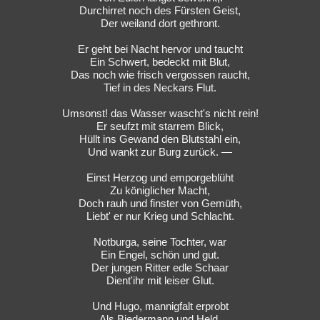
Durchirret noch des Fürsten Geist,
Der weiland dort gethront.
Er geht bei Nacht hervor und taucht
Ein Schwert, bedeckt mit Blut,
Das noch wie frisch vergossen raucht,
Tief in des Neckars Flut.
Umsonst! das Wasser wascht's nicht rein!
Er seufzt mit starrem Blick,
Hüllt ins Gewand den Blutstahl ein,
Und wankt zur Burg zurück. —
Einst Herzog und emporgeblüht
Zu königlicher Macht,
Doch rauh und finster von Gemüth,
Liebt' er nur Krieg und Schlacht.
Notburga, seine Tochter, war
Ein Engel, schön und gut.
Der jungen Ritter edle Schaar
Dient'ihr mit leiser Glut.
Und Hugo, mannigfalt erprobt
Als Biedermann und Held,