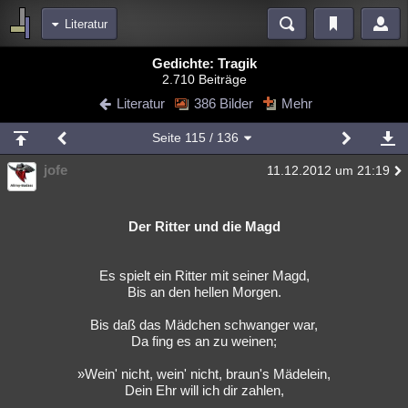
Literatur
Bereiche
Gedichte: Tragik
2.710 Beiträge
Echtzeit
Diskussionen
Blogs
Videos
Statistiken
Literatur
386 Bilder
Mehr
Chat
Wiki
Neuigkeiten
3
Seite
115
/ 136
meine Rubriken
jofe
11.12.2012 um 21:19
Menschen
Wissenschaft
Politik
Mystery
Kriminalfälle
Spiritualität
Verschwörungen
Technologie
Ufologie
Der Ritter und die Magd
Natur
Umfragen
Unterhaltung
weitere Rubriken
Es spielt ein Ritter mit seiner Magd,
Bis an den hellen Morgen.
Philosophie
Träume
Orte
Esoterik
Literatur
Bis daß das Mädchen schwanger war,
Astronomie
Helpdesk
Gruppen
Gaming
Filme
Da fing es an zu weinen;
Musik
Clash
Verbesserungen
Allmystery
English
»Wein' nicht, wein' nicht, braun's Mädelein,
Dein Ehr will ich dir zahlen,
Übersichten