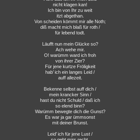
nicht klagen kan!
Ich bin von Ihr zu weit
itzt abgethan.
Von scheiden kömmt mir alle Noth;
diß macht mich blaß für roth /
für lebend todt.
Läufft nun mein Glücke so?
Ach wehe mir.
O! warümm ward ich froh
von ihrer Zier?
Für jene kurtze Fröligkeit
hab’ ich ein langes Leid /
auff allezeit.
Bekenne selbst auff dich /
mein krancker Sinn /
hast du nicht Schuld / daß ich
so elend binn?
Warümm bewegte dich die Gunst?
Es war ja gar ümmsonst
mit deiner Brunst.
Leid’ ich für jene Lust /
so geht mirs recht.