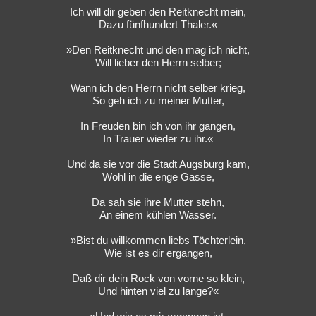
Ich will dir geben den Reitknecht mein,
Besucht
Teilgenommen
Alle
Neue
Geschlossen
Dazu fünfhundert Thaler.«
Lesenswert
Schlüsselwörter
»Den Reitknecht und den mag ich nicht,
Will lieber den Herrn selber;
Wann ich den Herrn nicht selber krieg,
So geh ich zu meiner Mutter,
In Freuden bin ich von ihr gangen,
In Trauer wieder zu ihr.«
Und da sie vor die Stadt Augsburg kam,
Wohl in die enge Gasse,
Da sah sie ihre Mutter stehn,
An einem kühlen Wasser.
»Bist du willkommen liebs Töchterlein,
Wie ist es dir ergangen,
Daß dir dein Rock von vorne so klein,
Und hinten viel zu lange?«