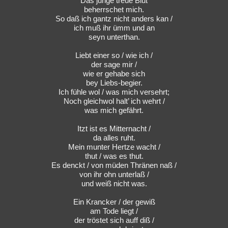
Das junge treue Blut
beherrschet mich.
So daß ich gantz nicht anders kan /
ich muß ihr ümm und an
seyn unterthan.
Liebt einer so / wie ich /
der sage mir /
wie er gehabe sich
bey Liebs-begier.
Ich fühle wol / was mich versehrt;
Noch gleichwol halt’ ich wehrt /
was mich gefährt.
Itzt ist es Mitternacht /
da alles ruht.
Mein munter Hertze wacht /
thut / was es thut.
Es denckt / von müden Thränen naß /
von ihr ohn unterlaß /
und weiß nicht was.
Ein Krancker / der gewiß
am Tode liegt /
der tröstet sich auff diß /