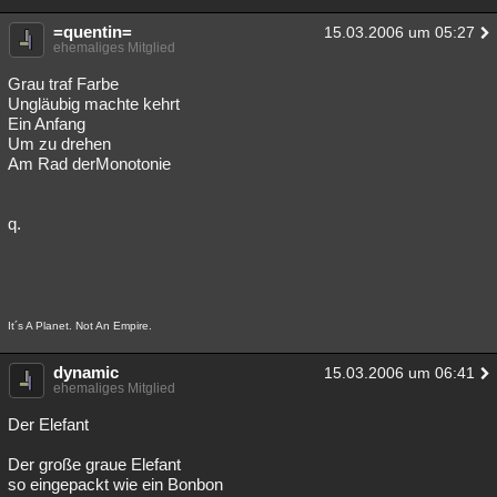
=quentin=
15.03.2006 um 05:27
ehemaliges Mitglied
Grau traf Farbe
Ungläubig machte kehrt
Ein Anfang
Um zu drehen
Am Rad derMonotonie
q.
It´s A Planet. Not An Empire.
dynamic
15.03.2006 um 06:41
ehemaliges Mitglied
Der Elefant
Der große graue Elefant
so eingepackt wie ein Bonbon