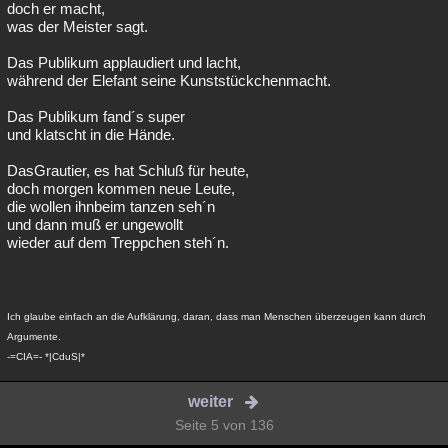
doch er macht,
was der Meister sagt.
Das Publikum applaudiert und lacht,
während der Elefant seine Kunststückchenmacht.
Das Publikum fand´s super
und klatscht in die Hände.
DasGrautier, es hat Schluß für heute,
doch morgen kommen neue Leute,
die wollen ihnbeim tanzen seh´n
und dann muß er ungewollt
wieder auf dem Treppchen steh´n.
Ich glaube einfach an die Aufklärung, daran, dass man Menschen überzeugen kann durch
Argumente.
-=CIA=- *|CduS|*
weiter
Seite 5 von 136