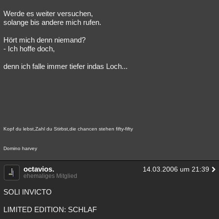
Werde es weiter versuchen,
solange bis andere mich rufen.
Hört mich denn niemand?
- Ich hoffe doch,
denn ich falle immer tiefer indas Loch...
Kopf du lebst,Zahl du Stirbst,die chancen stehen fifty-fifty
Domino harvey
octavios.
14.03.2006 um 21:39
ehemaliges Mitglied
SOLI INVICTO
LIMITED EDITION: SCHLAF