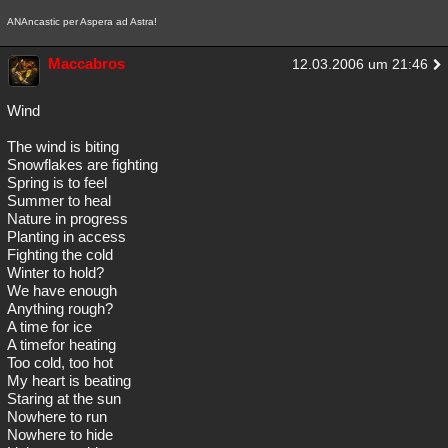
ANAncastic per Aspera ad Astra!
Maccabros
12.03.2006 um 21:46
Wind
The wind is biting
Snowflakes are fighting
Spring is to feel
Summer to heal
Nature in progress
Planting in access
Fighting the cold
Winter to hold?
We have enough
Anything rough?
A time for ice
A timefor heating
Too cold, too hot
My heart is beating
Staring at the sun
Nowhere to run
Nowhere to hide