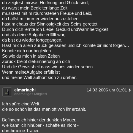
du zeigtest mirwas Hoffnung und Glück sind,
du warst mein Begleiter lange Zeit,
musstest mit mirdurchstehen Freude und Leid,
du halfst mir immer wieder aufzustehen,
hast michaus der Sinnlosigkeit des Seins gerettet.
Durch dich lernte ich Liebe, Geduld undWarmherzigkeit,
und als deine Aufgabe erfüllt war,
da bist du wieder fortgegangen,
Hast mich allein zurück gelassen und ich konnte dir nicht folgen…
Konnte dich nur begleiten …
So wie du mich in alten Zeiten
Zurück bleibt dieErinnerung an dich
Und die Gewissheit dass wir uns wieder sehen
Wenn meineAufgabe erfüllt ist
und meine Welt aufhört sich zu drehen.
elmariachi
14.03.2006 um 01:01
ehemaliges Mitglied
Ich spüre eine Welt,
die so schön ist das man oft von ihr erzählt.
Befindemich hinter der dunklen Mauer,
wie kann ich hinüber - schaffe es nicht -
durchmeine Trauer.