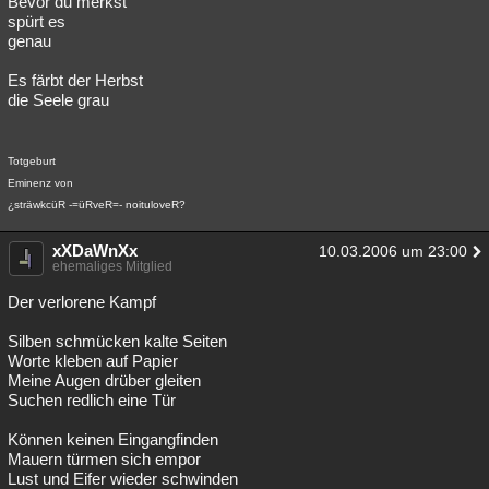
Bevor du merkst
spürt es
Besucht
Teilgenommen
Alle
Neue
Geschlossen
genau
Lesenswert
Schlüsselwörter
Es färbt der Herbst
die Seele grau
Totgeburt
Eminenz von
¿sträwkcüR -=üRveR=- noituloveR?
xXDaWnXx
10.03.2006 um 23:00
ehemaliges Mitglied
Der verlorene Kampf
Silben schmücken kalte Seiten
Worte kleben auf Papier
Meine Augen drüber gleiten
Suchen redlich eine Tür
Können keinen Eingangfinden
Mauern türmen sich empor
Lust und Eifer wieder schwinden