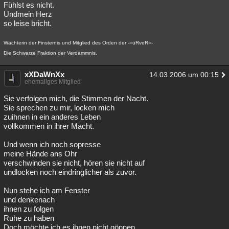
Fühlst es nicht.
Undmein Herz
so leise bricht.
Wächterin der Finsternis und Mitglied des Orden der -=üRveR=-
Die Schwarze Fraktion der Verdammnis.
xXDaWnXx
14.03.2006 um 00:15
ehemaliges Mitglied
Sie verfolgen mich, die Stimmen der Nacht.
Sie sprechen zu mir, locken mich
zuihnen in ein anderes Leben
vollkommen in ihrer Macht.
Und wenn ich noch sopresse
meine Hände ans Ohr
verschwinden sie nicht, hören sie nicht auf
undlocken noch eindringlicher als zuvor.
Nun stehe ich am Fenster
und denkenach
ihnen zu folgen
Ruhe zu haben
Doch möchte ich es ihnen nicht gönnen