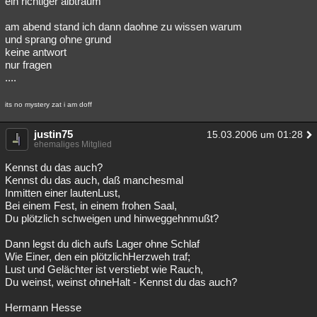
ein richtiger albtraum
am abend stand ich dann daohne zu wissen warum
und sprang ohne grund
keine antwort
nur fragen
....
its no mystery zat i am doff
justin75
15.03.2006 um 01:28
ehemaliges Mitglied
Kennst du das auch?
Kennst du das auch, daß manchesmal
Inmitten einer lautenLust,
Bei einem Fest, in einem frohen Saal,
Du plötzlich schweigen und hinweggehnmußt?
Dann legst du dich aufs Lager ohne Schlaf
Wie Einer, den ein plötzlichHerzweh traf;
Lust und Gelächter ist verstiebt wie Rauch,
Du weinst, weinst ohneHalt - Kennst du das auch?
Hermann Hesse