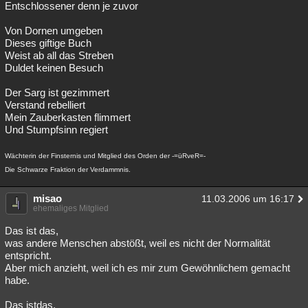
Entschlossener denn je zuvor
Von Dornen umgeben
Dieses giftige Buch
Weist ab all das Streben
Duldet keinen Besuch
Der Sarg ist gezimmert
Verstand rebelliert
Mein Zauberkasten flimmert
Und Stumpfsinn regiert
Wächterin der Finsternis und Mitglied des Orden der -=üRveR=-
Die Schwarze Fraktion der Verdammnis.
misao
11.03.2006 um 16:17
ehemaliges Mitglied
Das ist das,
was andere Menschen abstößt, weil es nicht der Normalität
entspricht.
Aber mich anzieht, weil ich es mir zum Gewöhnlichem gemacht
habe.
Das istdas,