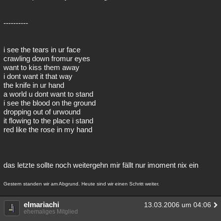
----------
i see the tears in ur face
crawling down fromur eyes
want to kiss them away
i dont want it that way
the knife in ur hand
a world u dont want to stand
i see the blood on the ground
dropping out of urwound
it flowing to the place i stand
red like the rose in my hand
das letzte sollte noch weitergehn mir fällt nur imoment nix ein
Gestern standen wir am Abgrund. Heute sind wir einen Schritt weiter.
elmariachi
13.03.2006 um 04:06
ehemaliges Mitglied