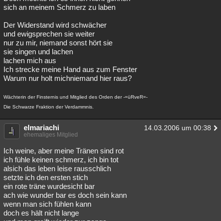
sich an meinem Schmerz zu laben
Der Widerstand wird schwächer
und ewigsprechen sie weiter
nur zu mir, niemand sonst hört sie
sie singen und lachen
lachen mich aus
Ich strecke meine Hand aus zum Fenster
Warum nur holt michniemand hier raus?
Wächterin der Finsternis und Mitglied des Orden der -=üRveR=-
Die Schwarze Fraktion der Verdammnis.
elmariachi
14.03.2006 um 00:38
ehemaliges Mitglied
Ich weine, aber meine Tränen sind rot
ich fühle keinen schmerz, ich bin tot
alsich das leben leise rausschlich
setzte ich den ersten stich
ein rote träne wurdesicht bar
ach wie wunder bar es doch sein kann
wenn man sich fühlen kann
doch es hält nicht lange