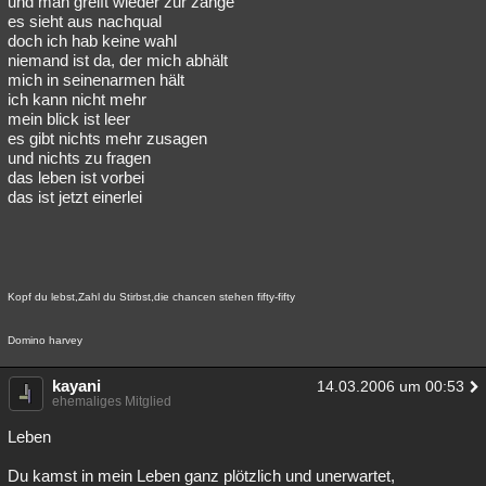
und man greift wieder zur zange
es sieht aus nachqual
doch ich hab keine wahl
niemand ist da, der mich abhält
mich in seinenarmen hält
ich kann nicht mehr
mein blick ist leer
es gibt nichts mehr zusagen
und nichts zu fragen
das leben ist vorbei
das ist jetzt einerlei
Kopf du lebst,Zahl du Stirbst,die chancen stehen fifty-fifty
Domino harvey
kayani
14.03.2006 um 00:53
ehemaliges Mitglied
Leben
Du kamst in mein Leben ganz plötzlich und unerwartet,