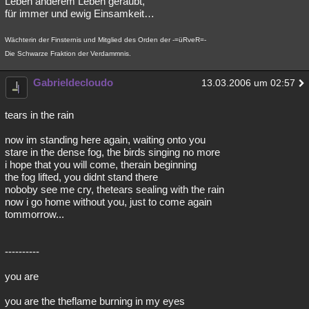
Leben anderem Leben geraubt,
für immer und ewig Einsamkeit…
Wächterin der Finsternis und Mitglied des Orden der -=üRveR=-
Die Schwarze Fraktion der Verdammnis.
Gabrieldecloudo
13.03.2006 um 02:57
tears in the rain
now im standing here again, waiting onto you
stare in the dense fog, the birds singing no more
i hope that you will come, therain beginning
the fog lifted, you didnt stand there
noboby see me cry, thetears sealing with the rain
now i go home without you, just to come again
tommorrow...
----------
you are
you are the theflame burning in my eyes