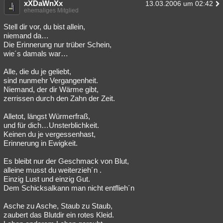
xXDaWnXx
13.03.2006 um 02:42
ehemaliges Mitglied
Stell dir vor, du bist allein,
niemand da…
Die Erinnerung nur trüber Schein,
wie´s damals war…
Alle, die du je geliebt,
sind nunmehr Vergangenheit.
Niemand, der dir Wärme gibt,
zerrissen durch den Zahn der Zeit.
Alletot, längst Würmerfraß,
und für dich…Unsterblichkeit.
Keinen du je vergessenhast,
Erinnerung in Ewigkeit.
Es bleibt nur der Geschmack von Blut,
alleine musst du weiterzieh´n .
Einzig Lust und einzig Gut.
Dem Schicksalkann man nicht entflieh´n
Asche zu Asche, Staub zu Staub,
zaubert das Blutdir ein rotes Kleid.