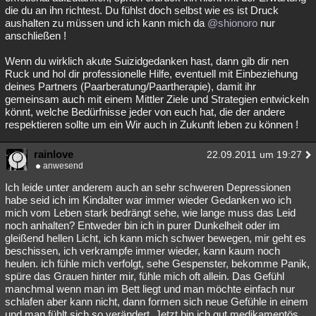
die du an ihn richtest. Du fühlst doch selbst wie es ist Druck
aushalten zu müssen und ich kann mich da
@shionoro
nur
anschließen !
Wenn du wirklich akute Suizidgedanken hast, dann gib dir nen
Ruck und hol dir professionelle Hilfe, eventuell mit Einbeziehung
deines Partners (Paarberatung/Paartherapie), damit ihr
gemeinsam auch mit einem Mittler Ziele und Strategien entwickeln
könnt, welche Bedürfnisse jeder von euch hat, die der andere
respektieren sollte um ein Wir auch in Zukunft leben zu können !
rainlove
22.09.2011 um 19:27
anwesend
Ich leide unter anderem auch an sehr schweren Depressionen
habe seid ich im Kindalter war immer wieder Gedanken wo ich
mich vom Leben stark bedrängt sehe, wie lange muss das Leid
noch anhalten? Entweder bin ich in purer Dunkelheit oder im
gleißend hellen Licht, ich kann mich schwer bewegen, mir geht es
beschissen, ich verkrampfe immer wieder, kann kaum noch
heulen. ich fühle mich verfolgt, sehe Gespenster, bekomme Panik,
spüre das Grauen hinter mir, fühle mich oft allein. Das Gefühl
manchmal wenn man im Bett liegt und man möchte einfach nur
schlafen aber kann nicht, dann formen sich neue Gefühle in einem
und man fühlt sich so verändert. Jetzt bin ich gut medikamentös