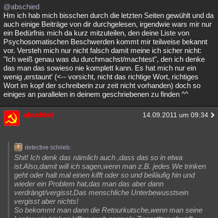
@abschied
Hm ich hab mich bisschen durch die letzten Seiten gewühlt und da
auch einige Beiträge von dir durchgelesen, irgendwie wars mir nur
ein Bedürfnis mich da kurz mitzuteilen, den deine Liste von
Psychosomatischen Beschwerden kommt mir teilweise bekannt
vor. Versteh mich nur nicht falsch damit meine ich sicher nicht:
"Ich weiß genau was du durchmachst/machtest", den ich denke
das man das sowieso nie komplett kann. Es hat mich nur ein
wenig ‚erstaunt‘ (<-- vorsicht, nicht das richtige Wort, richtiges
Wort im kopf der schreiberin zur zeit nicht vorhanden) doch so
einiges an parallelen in deinem geschriebenen zu finden ^^
abschied
14.09.2011 um 09:34
detective schrieb:
Shit! Ich denk das nämlich auch ,dass das so in etwa
ist.Also,damit will ich sagen,wenn man z.B. jedes We trinken
geht oder halt mal einen kifft oder so und beiläufig hin und
wieder ein Problem hat,das man das aber dann
verdrängt/vergisst.Das menschliche Unterbewusstsein
vergisst aber nichts!
So bekommt man dann die Retourkutsche,wenn man seine