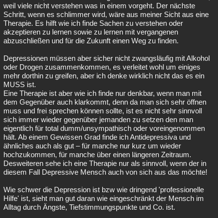
weil viele nicht verstehen was in einem vorgeht. Der nächste
Schritt, wenn es schlimmer wird, wäre aus meiner Sicht aus eine
Therapie. Es hilft wie ich finde Sachen zu verstehen oder
akzeptieren zu lernen sowie zu lernen mit vergangenen
abzuschließen und für die Zukunft einen Weg zu finden.
Depressionen müssen aber sicher nicht zwangsläufig mit Alkohol
oder Drogen zusammenkommen, es verleitet wohl um einiges
mehr dorthin zu greifen, aber ich denke wirklich nicht das es ein
MUSS ist.
Eine Therapie ist aber wie ich finde nur denkbar, wenn man mit
dem Gegenüber auch klarkommt, denn da man sich sehr öffnen
muss und frei sprechen können sollte, ist es nicht sehr sinnvoll
sich immer wieder gegenüber jemanden zu setzen den man
eigentlich für total dumm/unsympathisch oder voreingenommen
hält. Ab einem Gewissen Grad finde ich Antidepressiva und
ähnliches auch als gut – für manche nur kurz um wieder
hochzukommen, für manche über einen längeren Zeitraum.
Desweiteren sehe ich eine Therapie nur als sinnvoll, wenn der in
diesem Fall Depressive Mensch auch von sich aus das möchte!
Wie schwer die Depression ist bzw wie dringend 'professionelle
Hilfe' ist, sieht man gut daran wie eingeschränkt der Mensch im
Alltag durch Ängste, Tiefstimmungspunkte und Co. ist.