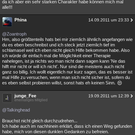
da ich aber ein sehr starken Charakter habe können mich mal
alle!!!
Phina
14.09.2011 um 23:33
@Zoantroph
Hm, also größtenteils hats bei mir ziemlich ähnlich angefangen wie
du es eben beschreibst und ich steck jetzt ziemlich tief im
schlamasel weil ich eben nicht gleich Hilfe bekommen habe. Also
ich würde dir einfach mal die Möglichkeit einer Therapie
nahelegen, ist ja nichts wo man nicht dann sagen kann 'Ne das
hilft mir nicht or will ich nicht'. Nur sind die meistens auch nicht
ganz so billig. Ich wollt eigentlich nur kurz sagen, das es besser ist
mal Hilfe zu versuchen, wenn man sich nicht sicher ist, sofern du
es eben selbst probieren willst, sonst hats eh keinen Sinn.
junge_Fee
19.09.2011 um 12:39
ehemaliges Mitglied
@Talkinghead
Brauchst nicht gleich durchzudrehen...
Ich habe auch im nachhinein erklärt, dass ich einen Weg gefunden
habe, mich von diesen dunklen Gedanken zu befreien.