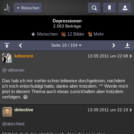
Menschen
Bereiche
Depressionen
2.063 Beiträge
Echtzeit
Diskussionen
Blogs
Videos
Statistiken
Menschen
12 Bilder
Mehr
Chat
Wiki
Neuigkeiten
Seite
10
/ 104
meine Rubriken
kekscore
13.09.2011 um 22:08
Menschen
Wissenschaft
Politik
Mystery
Kriminalfälle
Spiritualität
Verschwörungen
Technologie
Ufologie
@-abraxas-
Das hab ich mir vorhin schon teilweise durchgelesen, nachdem
Natur
Umfragen
Unterhaltung
ich mich entschuldigt hatte, danke aber trotzdem. ^^ Werde mich
weitere Rubriken
jetzt in diesem Thema auch etwas zurückhalten aber trotzdem
verfolgen.
Philosophie
Träume
Orte
Esoterik
Literatur
detective
13.09.2011 um 22:19
Astronomie
Helpdesk
Gruppen
Gaming
Filme
Musik
Clash
Verbesserungen
Allmystery
English
@abschied
Übersichten