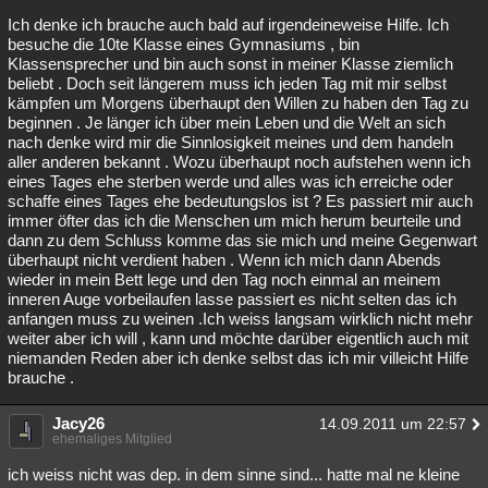
Ich denke ich brauche auch bald auf irgendeineweise Hilfe. Ich
besuche die 10te Klasse eines Gymnasiums , bin
Klassensprecher und bin auch sonst in meiner Klasse ziemlich
beliebt . Doch seit längerem muss ich jeden Tag mit mir selbst
kämpfen um Morgens überhaupt den Willen zu haben den Tag zu
beginnen . Je länger ich über mein Leben und die Welt an sich
nach denke wird mir die Sinnlosigkeit meines und dem handeln
aller anderen bekannt . Wozu überhaupt noch aufstehen wenn ich
eines Tages ehe sterben werde und alles was ich erreiche oder
schaffe eines Tages ehe bedeutungslos ist ? Es passiert mir auch
immer öfter das ich die Menschen um mich herum beurteile und
dann zu dem Schluss komme das sie mich und meine Gegenwart
überhaupt nicht verdient haben . Wenn ich mich dann Abends
wieder in mein Bett lege und den Tag noch einmal an meinem
inneren Auge vorbeilaufen lasse passiert es nicht selten das ich
anfangen muss zu weinen .Ich weiss langsam wirklich nicht mehr
weiter aber ich will , kann und möchte darüber eigentlich auch mit
niemanden Reden aber ich denke selbst das ich mir villeicht Hilfe
brauche .
Jacy26
14.09.2011 um 22:57
ehemaliges Mitglied
ich weiss nicht was dep. in dem sinne sind... hatte mal ne kleine