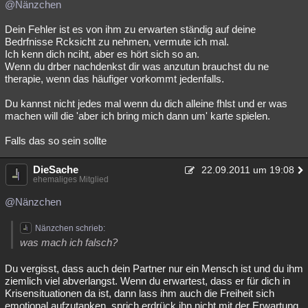
@Nänzchen
Dein Fehler ist es von ihm zu erwarten ständig auf deine
Bedrfnisse Rcksicht zu nehmen, vermute ich mal.
Ich kenn dich nciht, aber es hört sich so an.
Wenn du drber nachdenkst dir was anzutun brauchst du ne
therapie, wenn das häufiger vorkommt jedenfalls.
Du kannst nicht jedes mal wenn du dich alleine fhlst und er was
machen will die 'aber ich bring mich dann um' karte spielen.
Falls das so sein sollte
DieSache
22.09.2011 um 19:08
ehemaliges Mitglied
@Nänzchen
Nänzchen schrieb:
was mach ich falsch?
Du vergisst, dass auch dein Partner nur ein Mensch ist und du ihm
ziemlich viel abverlangst. Wenn du erwartest, dass er für dich in
Krisensituationen da ist, dann lass ihm auch die Freiheit sich
emotional aufzutanken, sprich erdrück ihn nicht mit der Erwartung