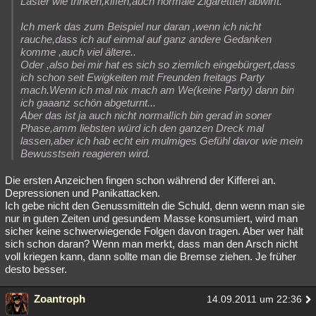
Laster wie trinken,kiffen,auch normale Zigarettten abwirft.
Ich merk das zum Beispiel nur daran ,wenn ich nicht
rauche,dass ich auf einmal auf ganz andere Gedanken
komme ,auch viel ältere..
Oder ,also bei mir hat es sich so ziemlich eingebürgert,dass
ich schon seit Ewigkeiten mit Freunden freitags Party
mach.Wenn ich mal nix mach am We(keine Party) dann bin
ich gaaanz schön abgeturnt...
Aber das ist ja auch nicht normal!ich bin gerad in soner
Phase,amm liebsten würd ich den ganzen Dreck mal
lassen,aber ich hab echt ein mulmiges Gefühl davor wie mein
Bewusstsein reagieren wird.
Die ersten Anzeichen fingen schon während der Kifferei an.
Depressionen und Panikattacken.
Ich gebe nicht den Genussmitteln die Schuld, denn wenn man sie
nur in guten Zeiten und gesundem Masse konsumiert, wird man
sicher keine schwerwiegende Folgen davon tragen. Aber wer hält
sich schon daran? Wenn man merkt, dass man den Arsch nicht
voll kriegen kann, dann sollte man die Bremse ziehen. Je früher
desto besser.
Zoantroph
14.09.2011 um 22:36