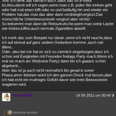
Shit! Ich denk das nämlich auch ,dass das so in etwa
ist.Also,damit will ich sagen,wenn man z.B. jedes We trinken geht
Besucht
Teilgenommen
Alle
Neue
Geschlossen
oder halt mal einen kifft oder so und beiläufig hin und wieder ein
Problem hat,das man das aber dann verdrängt/vergisst.Das
Lesenswert
Schlüsselwörter
menschliche Unterbewusstsein vergisst aber nichts!
So bekommt man dann die Retourkutsche,wenn man seine Laster
wie trinken,kiffen,auch normale Zigarettten abwirft.
Ich merk das zum Beispiel nur daran ,wenn ich nicht rauche,dass
ich auf einmal auf ganz andere Gedanken komme ,auch viel
ältere..
Oder ,also bei mir hat es sich so ziemlich eingebürgert,dass ich
schon seit Ewigkeiten mit Freunden freitags Party mach.Wenn ich
mal nix mach am We(keine Party) dann bin ich gaaanz schön
abgeturnt...
Aber das ist ja auch nicht normal!ich bin gerad in soner
Phase,amm liebsten würd ich den ganzen Dreck mal lassen,aber
ich hab echt ein mulmiges Gefühl davor wie mein Bewusstsein
reagieren wird.
horusfalk3
14.09.2011 um 00:44
detective schrieb: