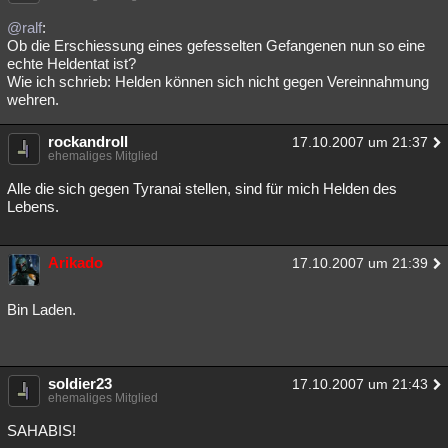
Besucht
Teilgenommen
Alle
Neue
Geschlossen
@ralf
:
Ob die Erschiessung eines gefesselten Gefangenen nun so eine
Lesenswert
Schlüsselwörter
echte Heldentat ist?
Wie ich schrieb: Helden können sich nicht gegen Vereinnahmung
wehren.
rockandroll
17.10.2007 um 21:37
ehemaliges Mitglied
Alle die sich gegen Tyranai stellen, sind für mich Helden des
Lebens.
Arikado
17.10.2007 um 21:39
Bin Laden.
soldier23
17.10.2007 um 21:43
ehemaliges Mitglied
SAHABIS!