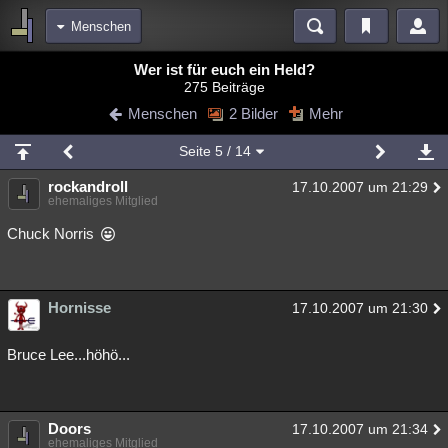
Menschen
Bereiche
Wer ist für euch ein Held?
275 Beiträge
Echtzeit
Diskussionen
Blogs
Videos
Statistiken
Menschen
2 Bilder
Mehr
Chat
Wiki
Neuigkeiten
3
Seite
5
/ 14
meine Rubriken
rockandroll
17.10.2007 um 21:29
Menschen
Wissenschaft
Politik
Mystery
Kriminalfälle
ehemaliges Mitglied
Spiritualität
Verschwörungen
Technologie
Ufologie
Chuck Norris
Natur
Umfragen
Unterhaltung
weitere Rubriken
Hornisse
17.10.2007 um 21:30
Philosophie
Träume
Orte
Esoterik
Literatur
Bruce Lee...höhö...
Astronomie
Helpdesk
Gruppen
Gaming
Filme
Musik
Clash
Verbesserungen
Allmystery
English
Doors
17.10.2007 um 21:34
Übersichten
ehemaliges Mitglied